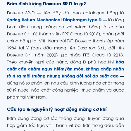
Bơm định lượng Doseuro SR-D là gì?
Doseuro SR-D — tên đầy đủ theo catalogue hãng là
Spring Return Mechanical Diaphragm type D
— là dòng
bơm định lượng màng cơ khí return bằng lò xo của
Doseuro S.r.l. (Ý, thành viên FPZ Group từ 2018), phân phối
chính hãng tại Việt Nam bởi TKT. Doseuro thành lập năm
1984 tại Ý (ban đầu mang tên Dosatron S.r.l., đổi tên
Doseuro S.r.l. năm 2000), gia nhập FPZ Group từ 2018.
Theo khuyến nghị của hãng, dòng D phù hợp khi
hóa
chất cần châm nguy hiểm/ăn mòn, không chấp nhận
rò rỉ ra môi trường nhưng không đòi hỏi áp suất cao
—
đúng hồ sơ phần lớn nhu cầu định lượng hóa chất trong
xử lý nước, hóa chất công nghiệp, thực phẩm và dược
phẩm tại Việt Nam.
Cấu tạo & nguyên lý hoạt động màng cơ khí
Bơm dùng động cơ lắp thẳng đứng, truyền động qua
hộp giảm tốc trục vít – bánh vít bôi trơn trong dầu, dẫn