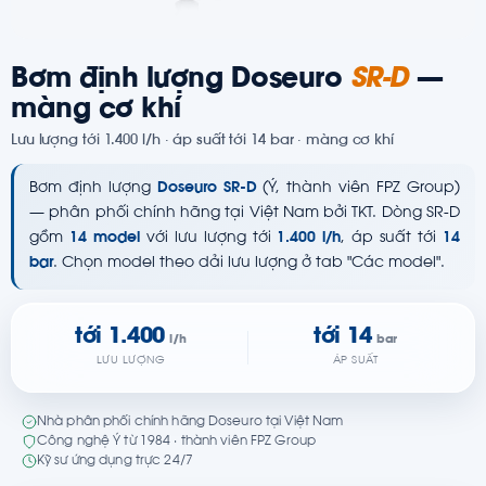
Bơm định lượng Doseuro
SR-D
—
màng cơ khí
Lưu lượng tới 1.400 l/h · áp suất tới 14 bar · màng cơ khí
Bơm định lượng
Doseuro SR-D
(Ý, thành viên FPZ Group)
— phân phối chính hãng tại Việt Nam bởi TKT. Dòng SR-D
gồm
14 model
với lưu lượng tới
1.400 l/h
, áp suất tới
14
bar
. Chọn model theo dải lưu lượng ở tab "Các model".
tới 1.400
tới 14
l/h
bar
LƯU LƯỢNG
ÁP SUẤT
Nhà phân phối chính hãng Doseuro tại Việt Nam
Công nghệ Ý từ 1984 · thành viên FPZ Group
Kỹ sư ứng dụng trực 24/7