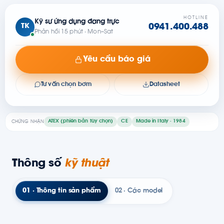
HOTLINE
Kỹ sư ứng dụng đang trực
TK
0941.400.488
Phản hồi 15 phút · Mon–Sat
Yêu cầu báo giá
Tư vấn chọn bơm
Datasheet
ATEX (phiên bản tùy chọn)
CE
Made in Italy · 1984
CHỨNG NHẬN
Thông số
kỹ thuật
01 · Thông tin sản phẩm
02 · Các model