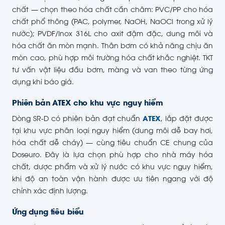
chất — chọn theo hóa chất cần châm: PVC/PP cho hóa
chất phổ thông (PAC, polymer, NaOH, NaOCl trong xử lý
nước); PVDF/Inox 316L cho axit đậm đặc, dung môi và
hóa chất ăn mòn mạnh. Thân bơm có khả năng chịu ăn
mòn cao, phù hợp môi trường hóa chất khắc nghiệt. TKT
tư vấn vật liệu đầu bơm, màng và van theo từng ứng
dụng khi báo giá.
Phiên bản ATEX cho khu vực nguy hiểm
Dòng SR-D có phiên bản đạt chuẩn
ATEX
, lắp đặt được
tại khu vực phân loại nguy hiểm (dung môi dễ bay hơi,
hóa chất dễ cháy) — cùng tiêu chuẩn CE chung của
Doseuro. Đây là lựa chọn phù hợp cho nhà máy hóa
chất, dược phẩm và xử lý nước có khu vực nguy hiểm,
khi độ an toàn vận hành được ưu tiên ngang với độ
chính xác định lượng.
Ứng dụng tiêu biểu