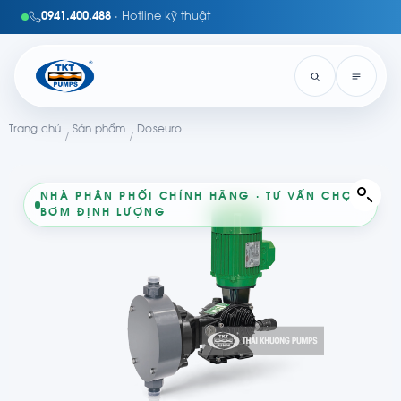
0941.400.488
· Hotline kỹ thuật
Trang chủ
Sản phẩm
Doseuro
/
/
NHÀ PHÂN PHỐI CHÍNH HÃNG · TƯ VẤN CHỌN
BƠM ĐỊNH LƯỢNG