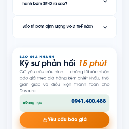
hành bơm SR-D ra sao?
Bảo trì bơm định lượng SR-D thế nào?
BÁO GIÁ NHANH
Kỹ sư phản hồi
15 phút
Gửi yêu cầu cấu hình — chúng tôi xác nhận
báo giá theo giá hãng kèm chiết khấu, thời
gian giao và điều kiện thanh toán cho
Doseuro.
0941.400.488
Đang trực
Yêu cầu báo giá