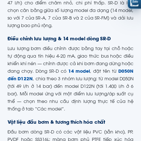
47 l/h) cho điểm châm nhỏ, chi phí thấp. SR-D là lựa
chọn cân bằng giữa số lượng model đa dạng (14 model,
so với 7 của SR-A, 7 của SR-B và 2 của SR-FM) và dải lưu
lượng bao phủ rộng.
Điều chỉnh lưu lượng & 14 model dòng SR-D
Lưu lượng bơm điều chỉnh được bằng tay tại chỗ hoặc
tự động qua tín hiệu 4-20 mA, giao thức bus hoặc điều
khiển khí nén — chỉnh được cả khi bơm đang dừng hoặc
đang chạy. Dòng SR-D có
14 model
, đặt tên từ
D050N
đến D122N
, chia theo 3 nhóm lưu lượng: từ model D050N
(tới 49 l/h ở 14 bar) đến model D122N (tới 1.400 l/h ở 6
bar). Mỗi model ứng với một điểm lưu lượng/áp suất cụ
thể — chọn theo nhu cầu định lượng thực tế của hệ
thống ở tab “Các model”.
Vật liệu đầu bơm & tương thích hóa chất
Đầu bơm dòng SR-D có các vật liệu PVC (sẵn kho), PP,
PVDF hoặc SS316L; màng bơm phủ PTFE tiếp xúc hóa