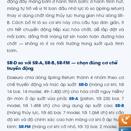
động đẩy màng bơm ở hành trình bơm; ở hành trình hút,
màng tự trở về vị trí ban đầu nhờ lực lò xo (spring return)
thay vì dùng chất lỏng thủy lực trung gian như dòng SR-
B. Cách bố trí lò xo cơ khí này cho cấu tạo đơn giản, ít
chi tiết chuyển động tiếp xúc hóa chất, dễ lắp đặt và
mồi bơm, đồng thời màng bịt kín hoàn toàn đường hóa
chất — không rò rỉ ra môi trường trong suốt quá trình
bơm.
SR-D so với SR-A, SR-B, SR-FM — chọn đúng cơ chế
truyền động
Doseuro chia dòng Spring Return thành 4 nhóm theo cơ
chế truyền động và mức áp suất:
SR-D
(màng cơ khí, tới
14 bar, 14 model, 49–1.400 l/h) cho hóa chất nguy hiểm/
ăn mòn ở áp suất vừa phải;
SR-A
(piston, tới 230 bar, 7
model, tới 1.458 l/h) cho ứng dụng áp suất cao;
SR-B
(màng thủy lực, tới 60 bar, 7 model, tới 1.068 l/h) khi cần
độ kín và độ chính xác cao hơn màng cơ khí ở áp trung
bình;
SR-FM
(màng cơ khí cỡ nhỏ, tới 10 bar, 2 model, tới