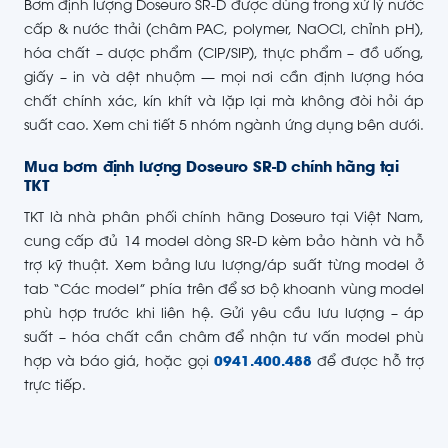
Bơm định lượng Doseuro SR-D được dùng trong xử lý nước
cấp & nước thải (châm PAC, polymer, NaOCl, chỉnh pH),
hóa chất – dược phẩm (CIP/SIP), thực phẩm – đồ uống,
giấy – in và dệt nhuộm — mọi nơi cần định lượng hóa
chất chính xác, kín khít và lặp lại mà không đòi hỏi áp
suất cao. Xem chi tiết 5 nhóm ngành ứng dụng bên dưới.
Mua bơm định lượng Doseuro SR-D chính hãng tại
TKT
TKT là nhà phân phối chính hãng Doseuro tại Việt Nam,
cung cấp đủ 14 model dòng SR-D kèm bảo hành và hỗ
trợ kỹ thuật. Xem bảng lưu lượng/áp suất từng model ở
tab “Các model” phía trên để sơ bộ khoanh vùng model
phù hợp trước khi liên hệ. Gửi yêu cầu lưu lượng – áp
suất – hóa chất cần châm để nhận tư vấn model phù
hợp và báo giá, hoặc gọi
0941.400.488
để được hỗ trợ
trực tiếp.