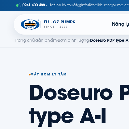
0941.400.488
· Hotline kỹ thuật
info@thaikhuongpump.c
EU · G7 PUMPS
Năng l
SINCE · 2007
Trang chủ
›
Sản phẩm
›
Bơm định lượng
›
Doseuro PDP type A
MÁY BƠM LY TÂM
Doseuro 
type A-I