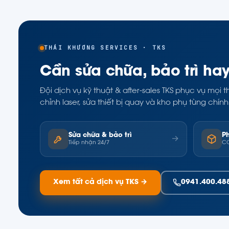
THÁI KHƯƠNG SERVICES · TKS
Cần sửa chữa, bảo trì ha
Đội dịch vụ kỹ thuật & after-sales TKS phục vụ mọ
chỉnh laser, sửa thiết bị quay và kho phụ tùng ch
Sửa chữa & bảo trì
P
→
Tiếp nhận 24/7
CO
Xem tất cả dịch vụ TKS →
0941.400.48