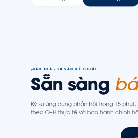
BÁO GIÁ · TƯ VẤN KỸ THUẬT
Sẵn sàng
bá
Kỹ sư ứng dụng phản hồi trong 15 phút,
theo Q–H thực tế và bảo hành chính h