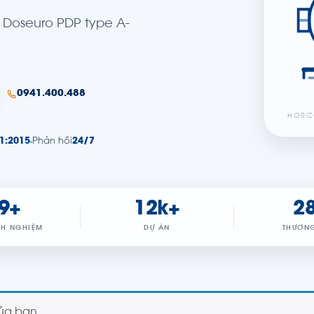
Doseuro PDP type A-
0941.400.488
HORIZ
1:2015
Phản hồi
24/7
9+
12k+
2
NH NGHIỆM
DỰ ÁN
THƯƠNG
ủa bạn.