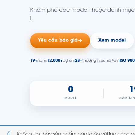
Khám phá các model thuộc danh mục 
I.
Yêu cầu báo giá
Xem model
19+
năm
12.000+
dự án
28+
thương hiệu EU/G7
ISO 900
0
1
MODEL
NĂM KI
Không tìm thấy sản phẩm nào khớp với lựa chọn c