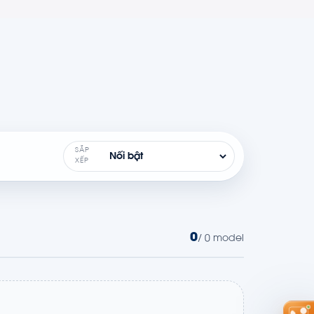
SẮP
XẾP
0
/ 0 model