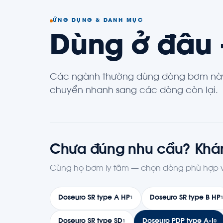
ỨNG DỤNG & DANH MỤC
Dùng ở đâu
Các ngành thường dùng dòng bơm này
chuyển nhanh sang các dòng còn lại.
Chưa đúng nhu cầu? Khá
Cùng họ bơm ly tâm — chọn dòng phù hợp vớ
Doseuro SR type A HP
Doseuro SR type B HP
1
Doseuro SR type SD
Doseuro PDP type A-I
1
0