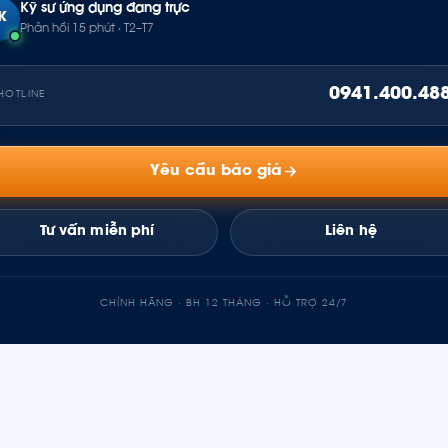
Kỹ sư ứng dụng đang trực
K
Phản hồi 15 phút · T2–T7
0941.400.48
HOTLINE
Yêu cầu báo giá
Tư vấn miễn phí
Liên hệ
CHÍNH HÃNG · BH 12 THÁNG · HỖ TRỢ 24/7