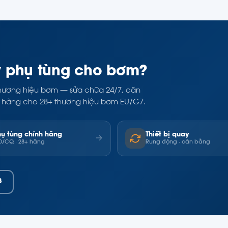
y phụ tùng cho bơm?
i thương hiệu bơm — sửa chữa 24/7, căn
ính hãng cho 28+ thương hiệu bơm EU/G7.
hụ tùng chính hãng
Thiết bị quay
→
/CQ · 28+ hãng
Rung động · cân bằng
8