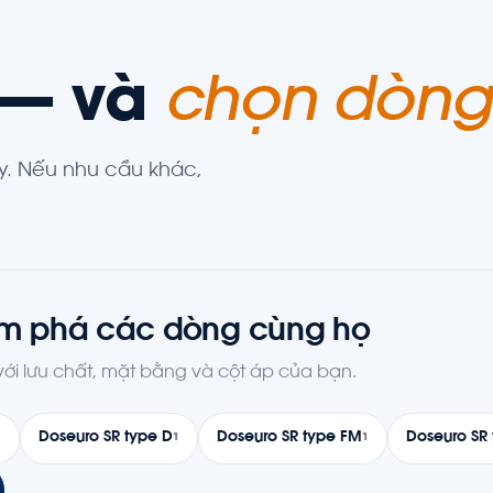
 — và
chọn dòng
. Nếu nhu cầu khác,
m phá các dòng cùng họ
i lưu chất, mặt bằng và cột áp của bạn.
Doseuro SR type D
Doseuro SR type FM
Doseuro SR 
1
1
1