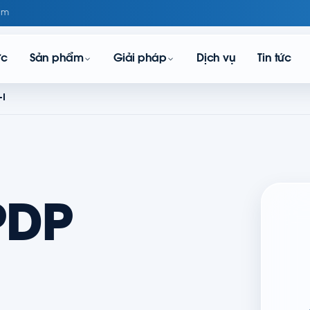
om
ực
Sản phẩm
Giải pháp
Dịch vụ
Tin tức
-I
PDP