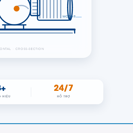
MOTOR
ONTAL · CROSS-SECTION
8+
24/7
 HIỆU
HỖ TRỢ