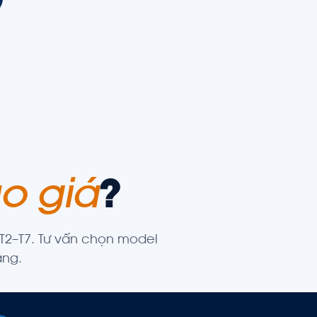
o giá
?
 T2–T7. Tư vấn chọn model
ãng.