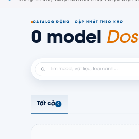
CATALOG ĐỘNG · CẬP NHẬT THEO KHO
0 model
Dos
Tất cả
0