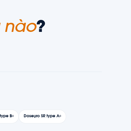
 nào
?
type B
Doseuro SR type A
0
0