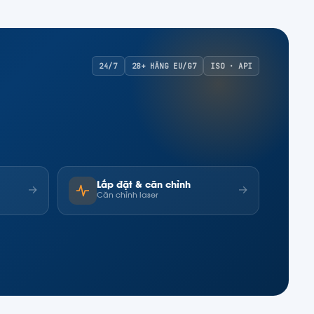
24/7
28+ HÃNG EU/G7
ISO · API
Lắp đặt & căn chỉnh
→
→
Căn chỉnh laser