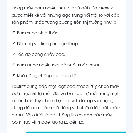
Dòng máy bơm nhiên liệu trục vít đôi của
Leistritz
được thiết kế với những đặc trưng nổi trội so với các
sản phẩm khác tương đương trên thị trường như là
↗ Bơm xung nhịp thấp.
↗ Độ rung và tiếng ồn cực thấp.
↗ Tốc độ dòng chảy cao.
↗ Bơm được nhiều loại độ nhớt khác nhau.
↗ Khả năng chống mài mòn tốt.
Leistritz cung cấp một loạt các model tuỳ chọn máy
bơm trục vít tự mồi, đôi và ba trục, tự mồi trong một
phiên bản tuỳ chọn điện áp với dải áp suất rộng,
dùng để bơm các chất lỏng với nhiều độ nhớt khác
nhau. Bên dưới là dải thông tin cơ bản các máy
bơm trục vít model dòng L2 đến L5.