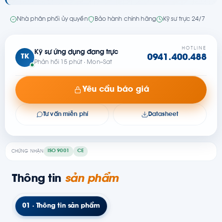
Nhà phân phối ủy quyền
Bảo hành chính hãng
Kỹ sư trực 24/7
HOTLINE
Kỹ sư ứng dụng đang trực
TK
0941.400.488
Phản hồi 15 phút · Mon–Sat
Yêu cầu báo giá
Tư vấn miễn phí
Datasheet
ISO 9001
CE
CHỨNG NHẬN
Thông tin
sản phẩm
01 · Thông tin sản phẩm