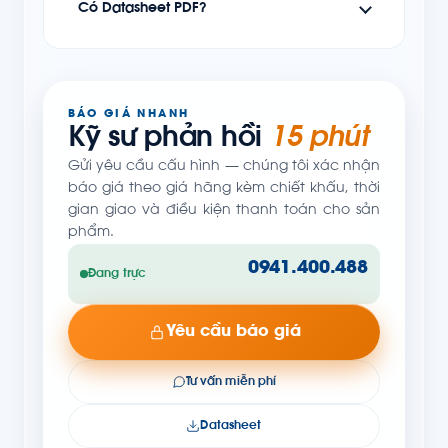
Có Datasheet PDF?
BÁO GIÁ NHANH
Kỹ sư phản hồi
15 phút
Gửi yêu cầu cấu hình — chúng tôi xác nhận
báo giá theo giá hãng kèm chiết khấu, thời
gian giao và điều kiện thanh toán cho sản
phẩm.
0941.400.488
Đang trực
Yêu cầu báo giá
Tư vấn miễn phí
Datasheet