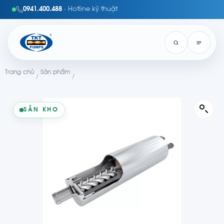
0941.400.488
· Hotline kỹ thuật
Trang chủ
Sản phẩm
/
/
SẴN KHO