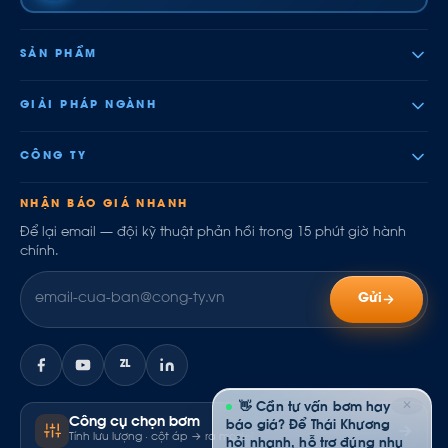
SẢN PHẨM
GIẢI PHÁP NGÀNH
CÔNG TY
NHẬN BÁO GIÁ NHANH
Để lại email — đội kỹ thuật phản hồi trong 15 phút giờ hành
chính.
Gửi
ZL
✕
👋 Cần tư vấn bơm hay
Công cụ chọn bơm
báo giá? Để Thái Khương
Tính lưu lượng · cột áp → ra model
hỏi nhanh, hỗ trợ đúng nhu