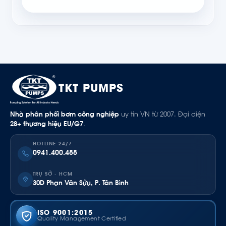
TKT PUMPS
Nhà phân phối bơm công nghiệp
uy tín VN từ 2007. Đại diện
28+ thương hiệu EU/G7
.
HOTLINE 24/7
0941.400.488
TRỤ SỞ · HCM
30D Phan Văn Sửu, P. Tân Bình
ISO 9001:2015
Quality Management Certified