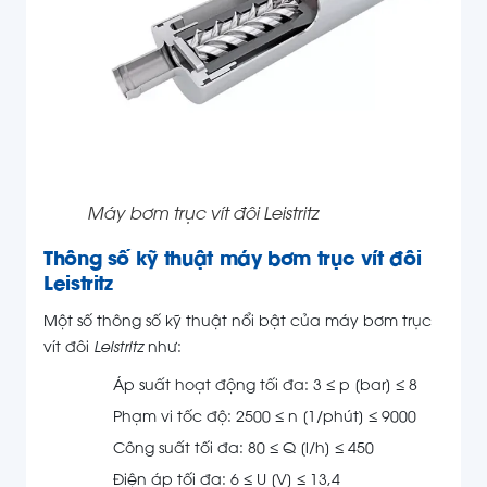
Máy bơm trục vít đôi Leistritz
Thông số kỹ thuật
máy bơm trục vít đôi
Leistritz
Một số thông số kỹ thuật nổi bật của máy bơm trục
vít đôi
Leistritz
như:
Áp suất hoạt động tối đa: 3 ≤ p [bar] ≤ 8
Phạm vi tốc độ: 2500 ≤ n [1/phút] ≤ 9000
Công suất tối đa: 80 ≤ Q [l/h] ≤ 450
Điện áp tối đa: 6 ≤ U [V] ≤ 13,4