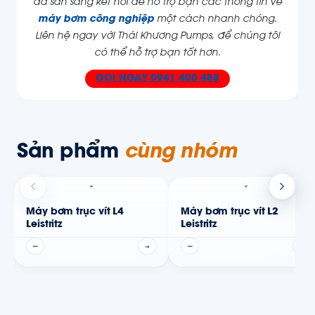
đã sẵn sàng kết nối để hỗ trợ bạn các thông tin về
máy bơm công nghiệp
một cách nhanh chóng.
Liên hệ ngay với Thái Khương Pumps, để chúng tôi
có thể hỗ trợ bạn tốt hơn.
GỌI NGAY
0941 400 488
Sản phẩm
cùng nhóm
Máy bơm trục vít L4
Máy bơm trục vít L2
Leistritz
Leistritz
—
→
—
→