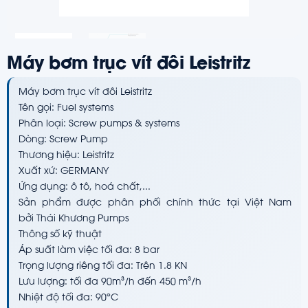
Máy bơm trục vít đôi Leistritz
Máy bơm trục vít đôi Leistritz
Tên gọi: Fuel systems
Phân loại: Screw pumps & systems
Dòng: Screw Pump
Thương hiệu: Leistritz
Xuất xứ: GERMANY
Ứng dụng: ô tô, hoá chất,...
Sản phẩm được phân phối chính thức tại Việt Nam
bởi Thái Khương Pumps
Thông số kỹ thuật
Áp suất làm việc tối đa: 8 bar
Trọng lượng riêng tối đa: Trên 1.8 KN
Lưu lượng: tối đa 90m³/h đến 450 m³/h
Nhiệt độ tối đa: 90ºC