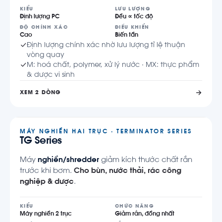
KIỂU
LƯU LƯỢNG
Định lượng PC
Đều ∝ tốc độ
ĐỘ CHÍNH XÁC
ĐIỀU KHIỂN
Cao
Biến tần
Định lượng chính xác nhờ lưu lượng tỉ lệ thuận
vòng quay
M: hoá chất, polymer, xử lý nước · MX: thực phẩm
& dược vi sinh
XEM 2 DÒNG
MÁY NGHIỀN HAI TRỤC · TERMINATOR SERIES
TG Series
Máy
nghiền/shredder
giảm kích thước chất rắn
trước khi bơm.
Cho bùn, nước thải, rác công
nghiệp & dược
.
KIỂU
CHỨC NĂNG
Máy nghiền 2 trục
Giảm rắn, đồng nhất