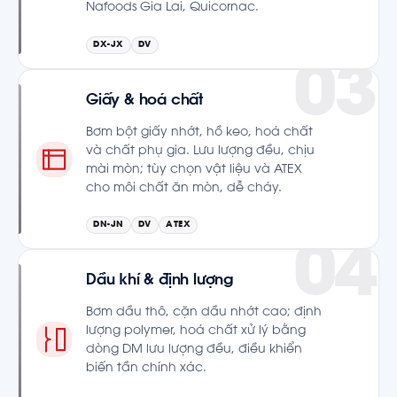
Nafoods Gia Lai, Quicornac.
DX-JX
DV
Giấy & hoá chất
Bơm bột giấy nhớt, hồ keo, hoá chất
và chất phụ gia. Lưu lượng đều, chịu
mài mòn; tùy chọn vật liệu và ATEX
cho môi chất ăn mòn, dễ cháy.
DN-JN
DV
ATEX
Dầu khí & định lượng
Bơm dầu thô, cặn dầu nhớt cao; định
lượng polymer, hoá chất xử lý bằng
dòng DM lưu lượng đều, điều khiển
biến tần chính xác.