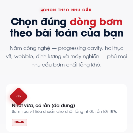
CHỌN THEO NHU CẦU
Chọn đúng
dòng bơm
theo bài toán của bạn
Năm công nghệ — progressing cavity, hai trục
vít, wobble, định lượng và máy nghiền — phủ mọi
nhu cầu bơm chất lỏng khó.
Nhớt vừa, có rắn (đa dụng)
Bơm trục vít tiêu chuẩn cho chất lỏng nhớt, rắn tới 18%.
DN-JN