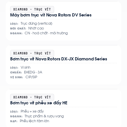
Xem
DIAMOND · TRỤC VÍT
Máy bơm trục vít Nova Rotors DV Series
chi
tiết
Trục đứng (vertical)
LOẠI:
Nhớt cao
MÔI CHẤT:
CN · hoá chất · môi trường
NGÀNH:
Xem
DIAMOND · TRỤC VÍT
Bơm trục vít Nova Rotors DX-JX Diamond Series
chi
tiết
Vi sinh
LOẠI:
EHEDG · 3A
CHUẨN:
CIP/SIP
VỆ SINH:
Xem
DIAMOND · TRỤC VÍT
Bơm trục vít phễu xe đẩy HE
chi
tiết
Phễu + xe đẩy
LOẠI:
Thực phẩm & rượu vang
NGÀNH:
Phễu lệch tâm lớn
NẠP: