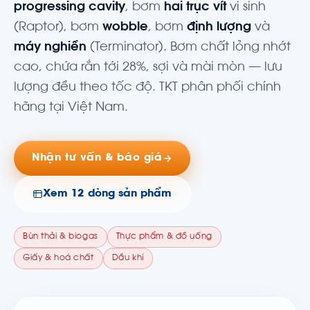
progressing cavity
, bơm
hai trục vít
vi sinh
(Raptor), bơm
wobble
, bơm
định lượng
và
máy nghiền
(Terminator). Bơm chất lỏng nhớt
cao, chứa rắn tới 28%, sợi và mài mòn — lưu
lượng đều theo tốc độ. TKT phân phối chính
hãng tại Việt Nam.
Nhận tư vấn & báo giá
Xem 12 dòng sản phẩm
Bùn thải & biogas
Thực phẩm & đồ uống
Giấy & hoá chất
Dầu khí