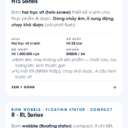
HTS Series
Bơm
hai trục vít (twin screw)
thiết kế vi sinh cho
thực phẩm & dược.
Dòng chảy êm, ít xung động,
chạy khô được
(với phớt flush).
LOẠI
ÁP SUẤT
Hai trục vít vi sinh
tới 25 bar
ĐỘ NHỚT
CHUẨN
tới 1.000.000 cps
EHEDG / 3A
Bơm êm, nhẹ nhàng với sản phẩm — nhớt cao, lưu
lượng lớn, kích thước gọn
Tự mồi tốt (NPSHr thấp), chạy khô được, 4 cấu hình
bước vít
XEM 1 DÒNG
BƠM WOBBLE · FLOATING STATOR · COMPACT
R · RL Series
Bơm
wobble (floating stator)
compact, ít chi tiết,