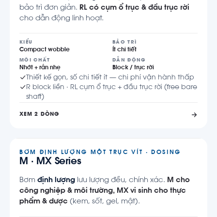
bảo trì đơn giản.
RL có cụm ổ trục & đầu trục rời
cho dẫn động linh hoạt.
KIỂU
BẢO TRÌ
Compact wobble
Ít chi tiết
MÔI CHẤT
DẪN ĐỘNG
Nhớt + rắn nhẹ
Block / trục rời
Thiết kế gọn, số chi tiết ít — chi phí vận hành thấp
R block liền · RL cụm ổ trục + đầu trục rời (free bare
shaft)
XEM 2 DÒNG
BƠM ĐỊNH LƯỢNG MỘT TRỤC VÍT · DOSING
M · MX Series
Bơm
định lượng
lưu lượng đều, chính xác.
M cho
công nghiệp & môi trường, MX vi sinh cho thực
phẩm & dược
(kem, sốt, gel, mật).