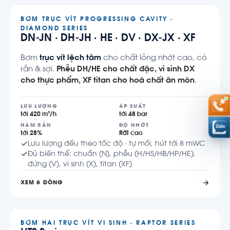
BƠM TRỤC VÍT PROGRESSING CAVITY ·
DIAMOND SERIES
DN-JN · DH-JH · HE · DV · DX-JX · XF
Bơm
trục vít lệch tâm
cho chất lỏng nhớt cao, có
rắn & sợi.
Phễu DH/HE cho chất đặc, vi sinh DX
cho thực phẩm, XF titan cho hoá chất ăn mòn
.
LƯU LƯỢNG
ÁP SUẤT
tới 420 m³/h
tới 48 bar
HÀM RẮN
ĐỘ NHỚT
tới 28%
Rất cao
Lưu lượng đều theo tốc độ · tự mồi, hút tới 8 mWC
Đủ biến thể: chuẩn (N), phễu (H/HS/HB/HP/HE),
đứng (V), vi sinh (X), titan (XF)
XEM 6 DÒNG
BƠM HAI TRỤC VÍT VI SINH · RAPTOR SERIES