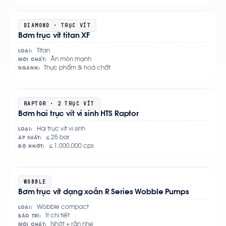
Xem
DIAMOND · TRỤC VÍT
Bơm trục vít titan XF
chi
tiết
Titan
LOẠI:
Ăn mòn mạnh
MÔI CHẤT:
Thực phẩm & hoá chất
NGÀNH:
Xem
RAPTOR · 2 TRỤC VÍT
Bơm hai trục vít vi sinh HTS Raptor
chi
tiết
Hai trục vít vi sinh
LOẠI:
≤ 25 bar
ÁP SUẤT:
≤ 1.000.000 cps
ĐỘ NHỚT:
Xem
WOBBLE
Bơm trục vít dạng xoắn R Series Wobble Pumps
chi
tiết
Wobble compact
LOẠI:
Ít chi tiết
BẢO TRÌ:
Nhớt + rắn nhẹ
MÔI CHẤT: