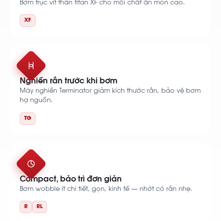
Bơm trục vít thân titan XF cho môi chất ăn mòn cao.
XF
Nghiền rắn trước khi bơm
Máy nghiền Terminator giảm kích thước rắn, bảo vệ bơm
hạ nguồn.
TG
Compact, bảo trì đơn giản
Bơm wobble ít chi tiết, gọn, kinh tế — nhớt có rắn nhẹ.
R
RL