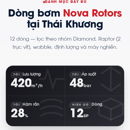
DANH MỤC ĐẦY ĐỦ
Dòng bơm
Nova Rotors
tại Thái Khương
12 dòng — lọc theo nhóm Diamond, Raptor (2
trục vít), wobble, định lượng và máy nghiền.
Lưu lượng
Áp suất
TỚI
TỚI
420
48
m³/h
bar
Hàm rắn
Dòng
TỚI
HIỆN CÓ
28
12
%
SP