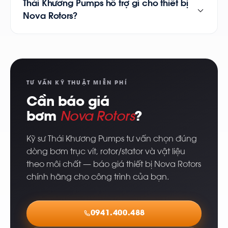
Thái Khương Pumps hỗ trợ gì cho thiết bị
Nova Rotors?
TƯ VẤN KỸ THUẬT MIỄN PHÍ
Cần báo giá
bơm
Nova Rotors
?
Kỹ sư Thái Khương Pumps tư vấn chọn đúng
dòng bơm trục vít, rotor/stator và vật liệu
theo môi chất — báo giá thiết bị Nova Rotors
chính hãng cho công trình của bạn.
0941.400.488