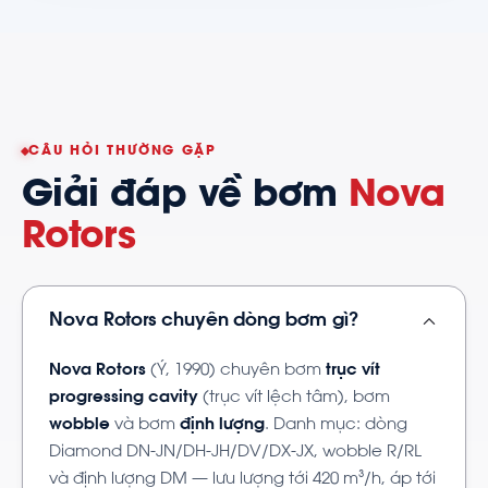
CÂU HỎI THƯỜNG GẶP
Giải đáp về bơm
Nova
Rotors
Nova Rotors chuyên dòng bơm gì?
Nova Rotors
(Ý, 1990) chuyên bơm
trục vít
progressing cavity
(trục vít lệch tâm), bơm
wobble
và bơm
định lượng
. Danh mục: dòng
Diamond DN-JN/DH-JH/DV/DX-JX, wobble R/RL
và định lượng DM — lưu lượng tới 420 m³/h, áp tới