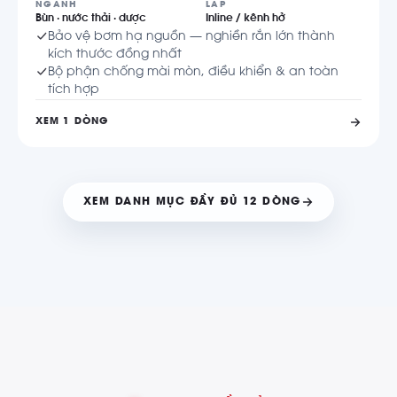
NGÀNH
LẮP
Bùn · nước thải · dược
Inline / kênh hở
Bảo vệ bơm hạ nguồn — nghiền rắn lớn thành
kích thước đồng nhất
Bộ phận chống mài mòn, điều khiển & an toàn
tích hợp
XEM 1 DÒNG
XEM DANH MỤC ĐẦY ĐỦ 12 DÒNG