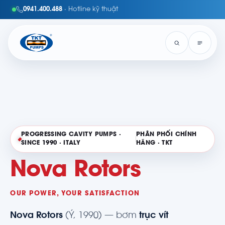
0941.400.488
· Hotline kỹ thuật
PROGRESSING CAVITY PUMPS ·
PHÂN PHỐI CHÍNH
SINCE 1990 · ITALY
HÃNG · TKT
Nova Rotors
OUR POWER, YOUR SATISFACTION
Nova Rotors
(Ý, 1990) — bơm
trục vít