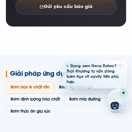
Gửi yêu cầu báo giá
✕
Đang xem Nova Rotors?
Thái Khương tư vấn dòng
Giải pháp ứng dụng
bơm trục vít cavity tiến phù
hợp.
Bơm bùn & chất rắn
Bơm độ nhớt cao
Bơm định lượng hóa chất
Bơm mía đường
Bơm thức ăn gia súc