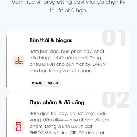
bơm trục vít progressing cavity là lựa chọn kỹ
thuật phù hợp.
Bùn thải & biogas
Bơm bùn đặc, bùn phân hủy, chất
nền biogas chứa rắn và sợi. Dòng
phễu DH-JH cho bùn ít chảy, DN-JN
cho bùn loãng và tuần hoàn.
DH-JH
DN-JN
Thực phẩm & đồ uống
Bơm dịch trái cây, bã, sốt, mật, rượu
vang, dầu olive — nhẹ nhàng với sản
phẩm. Dòng vi sinh DX-JX đạt
EHEDG/3A, vệ sinh CIP. Đã dùng tại