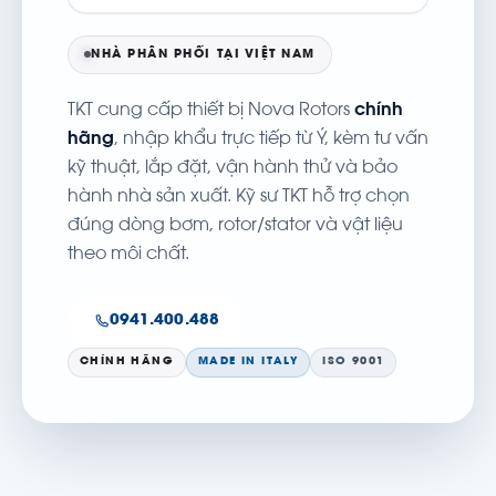
NHÀ PHÂN PHỐI TẠI VIỆT NAM
TKT cung cấp thiết bị Nova Rotors
chính
hãng
, nhập khẩu trực tiếp từ Ý, kèm tư vấn
kỹ thuật, lắp đặt, vận hành thử và bảo
hành nhà sản xuất. Kỹ sư TKT hỗ trợ chọn
đúng dòng bơm, rotor/stator và vật liệu
theo môi chất.
0941.400.488
CHÍNH HÃNG
MADE IN ITALY
ISO 9001