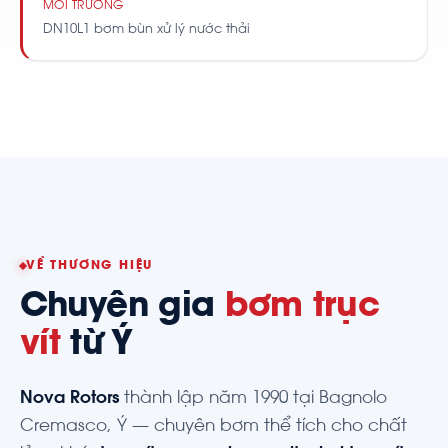
MÔI TRƯỜNG
DN10L1 bơm bùn xử lý nước thải
VỀ THƯƠNG HIỆU
Chuyên gia
bơm trục
vít
từ Ý
Nova Rotors
thành lập năm 1990 tại Bagnolo
Cremasco, Ý — chuyên bơm thể tích cho chất