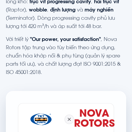
lỏng khó:
trục vít progressing cavity
,
hai trục vít
(Raptor),
wobble
,
định lượng
và
máy nghiền
(Terminator). Dòng progressing cavity phủ lưu
lượng tới 420 m³/h và áp suất tới 48 bar.
Với triết lý
"Our power, your satisfaction"
, Nova
Rotors tập trung vào tùy biến theo ứng dụng,
chuẩn hóa khớp nối & phụ tùng (quản lý spare
parts tối ưu), và chất lượng đạt ISO 9001:2015 &
ISO 45001:2018.
NOVA
ROTORS