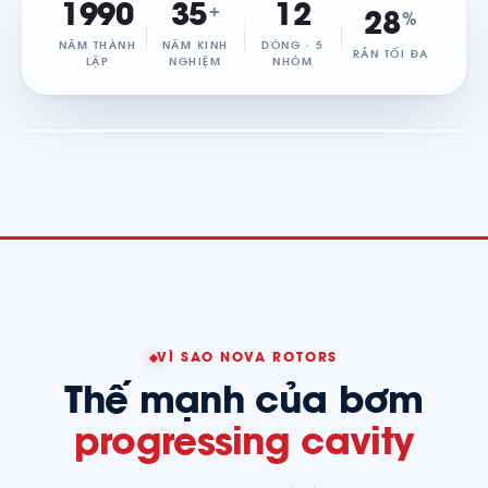
1990
35
12
+
28
%
NR
NĂM THÀNH
NĂM KINH
DÒNG · 5
MADE IN ITALY
RẮN TỐI ĐA
LẬP
NGHIỆM
NHÓM
ISO 9001 · ATEX · Since 1990
VÌ SAO NOVA ROTORS
Thế mạnh của bơm
progressing cavity