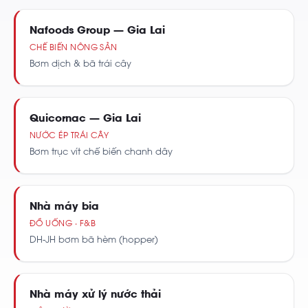
Nafoods Group — Gia Lai
CHẾ BIẾN NÔNG SẢN
Bơm dịch & bã trái cây
Quicornac — Gia Lai
NƯỚC ÉP TRÁI CÂY
Bơm trục vít chế biến chanh dây
Nhà máy bia
ĐỒ UỐNG · F&B
DH-JH bơm bã hèm (hopper)
Nhà máy xử lý nước thải