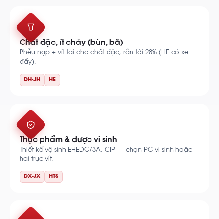
Chất đặc, ít chảy (bùn, bã)
Phễu nạp + vít tải cho chất đặc, rắn tới 28% (HE có xe
đẩy).
DH-JH
HE
Thực phẩm & dược vi sinh
Thiết kế vệ sinh EHEDG/3A, CIP — chọn PC vi sinh hoặc
hai trục vít.
DX-JX
HTS