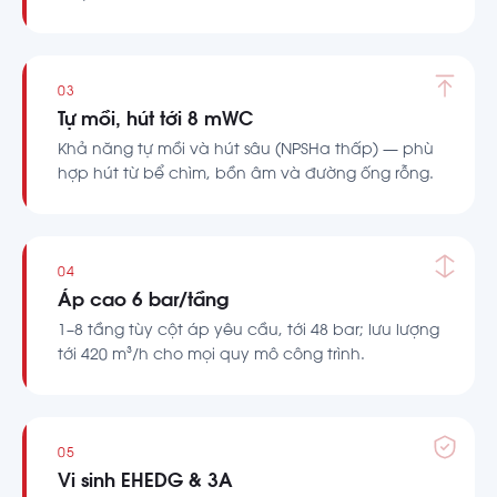
03
Tự mồi, hút tới 8 mWC
Khả năng tự mồi và hút sâu (NPSHa thấp) — phù
hợp hút từ bể chìm, bồn âm và đường ống rỗng.
04
Áp cao 6 bar/tầng
1–8 tầng tùy cột áp yêu cầu, tới 48 bar; lưu lượng
tới 420 m³/h cho mọi quy mô công trình.
05
Vi sinh EHEDG & 3A