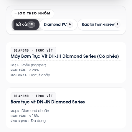
LỌC THEO NHÓM
Tất cả
Diamond PC
Raptor twin-screw
W
12
6
1
Xem
DIAMOND · TRỤC VÍT
Máy Bơm Trục Vít DH-JH Diamond Series (Có phễu)
chi
tiết
Phễu (hopper)
LOẠI:
≤ 28%
HÀM RẮN:
Đặc, ít chảy
MÔI CHẤT:
Xem
DIAMOND · TRỤC VÍT
Bơm trục vít DN-JN Diamond Series
chi
tiết
Diamond chuẩn
LOẠI:
≤ 18%
HÀM RẮN:
Đa dụng
ỨNG DỤNG: