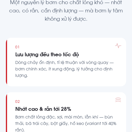
Một nguyên lý bơm cho chất lỏng khó — nhớt
cao, có rắn, cần định lượng — mà bơm ly tâm
không xử lý được.
01
Lưu lượng đều theo tốc độ
Dòng chảy ổn định, tỉ lệ thuận với vòng quay —
bơm chính xác, ít xung động, lý tưởng cho định
lượng.
02
Nhớt cao & rắn tới 28%
Bơm chất lỏng đặc, sợi, mài mòn, lẫn khí — bùn
thải, bã trái cây, bột giấy, hồ keo (variant tới 40%
rắn).