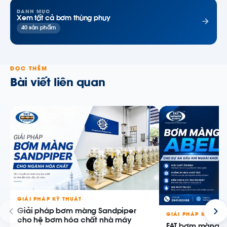
DANH MỤC
Xem tất cả bơm thùng phuy
40 sản phẩm
ĐỌC THÊM
Bài viết liên quan
GIẢI PHÁP KỸ THUẬT
Giải pháp bơm màng Sandpiper
GIẢI PHÁP KỸ THU
cho hệ bơm hóa chất nhà máy
FAT bơm màng AB