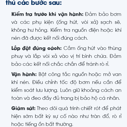
thủ các bước sau:
Kiểm tra trước khi vận hành:
Đảm bảo bơm
và các phụ kiện (ống hút, vòi xả) sạch sẽ,
không hư hỏng. Kiểm tra nguồn điện hoặc khí
nén đã được kết nối đúng cách.
Lắp đặt đúng cách:
Cắm ống hút vào thùng
phuy và lắp vòi xả vào vị trí bình chứa. Đảm
bảo các kết nối chắc chắn để tránh rò rỉ.
Vận hành:
Bật công tắc nguồn hoặc mở van
khí nén. Điều chỉnh tốc độ bơm nếu cần để
kiểm soát lưu lượng. Luôn giữ khoảng cách an
toàn và đeo đầy đủ trang bị bảo hộ cá nhân.
Giám sát:
Theo dõi quá trình chiết rót để phát
hiện sớm bất kỳ sự cố nào như tràn đổ, rò rỉ
hoặc tiếng ồn bất thường.