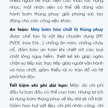
nhiều người để thực hiện các thao tác nặng
nhọc, một nhân viên có thể dễ dàng vận
hành bơm thùng phuy, giải phóng sức lao
động cho các công việc khác.
An toàn:
Máy bơm hóa chất từ thùng phuy
được chế tạo từ vật liệu chuyên dụng (PP,
PVDF, Inox 316…) chống ăn mòn, chống cháy
nổ, đảm bảo an toàn khi chiết rót các loại
chất lỏng nguy hiểm. Thiết kế kín giúp ngăn
chặn sự tiếp xúc trực tiếp giữa người vận hành
và hóa chất, giảm thiểu rủi ro tràn đổ và hít
phải hơi độc.
Tiết kiệm chi phí dài hạn:
Mặc dù chi phí
đầu tư ban đầu có thể cao hơn, nhưng lợi ích
sử dụng bơm thùng phuy về lâu dài sẽ nổi bật.
Giảm hao hụt vật liệu, chi phí nhân công, chi