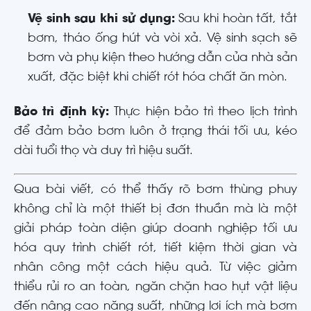
Vệ sinh sau khi sử dụng:
Sau khi hoàn tất, tắt
bơm, tháo ống hút và vòi xả. Vệ sinh sạch sẽ
bơm và phụ kiện theo hướng dẫn của nhà sản
xuất, đặc biệt khi chiết rót hóa chất ăn mòn.
Bảo trì định kỳ:
Thực hiện bảo trì theo lịch trình
để đảm bảo bơm luôn ở trạng thái tối ưu, kéo
dài tuổi thọ và duy trì hiệu suất.
Qua bài viết, có thể thấy rõ bơm thùng phuy
không chỉ là một thiết bị đơn thuần mà là một
giải pháp toàn diện giúp doanh nghiệp tối ưu
hóa quy trình chiết rót, tiết kiệm thời gian và
nhân công một cách hiệu quả. Từ việc giảm
thiểu rủi ro an toàn, ngăn chặn hao hụt vật liệu
đến nâng cao năng suất, những lợi ích mà bơm