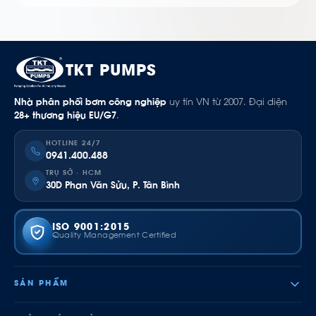
TKT PUMPS
Nhà phân phối bơm công nghiệp
uy tín VN từ 2007. Đại diện
28+ thương hiệu EU/G7
.
HOTLINE 24/7
0941.400.488
TRỤ SỞ · HCM
30D Phan Văn Sửu, P. Tân Bình
ISO 9001:2015
Quality Management Certified
SẢN PHẨM