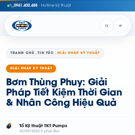
0941.400.488
· Hotline kỹ thuật
TRANG CHỦ
TIN TỨC
GIẢI PHÁP KỸ THUẬT
GIẢI PHÁP KỸ THUẬT
Bơm Thùng Phuy: Giải
Pháp Tiết Kiệm Thời Gian
& Nhân Công Hiệu Quả
TP
Tổ Kỹ thuật TKT Pumps
30/09/2025
9 phút đọc