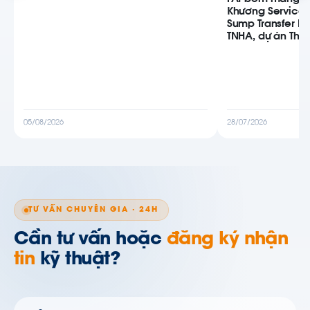
Khương Service
Sump Transfer P
TNHA, dự án Thiê
05/08/2026
28/07/2026
TƯ VẤN CHUYÊN GIA · 24H
Cần tư vấn hoặc
đăng ký nhận
tin
kỹ thuật?