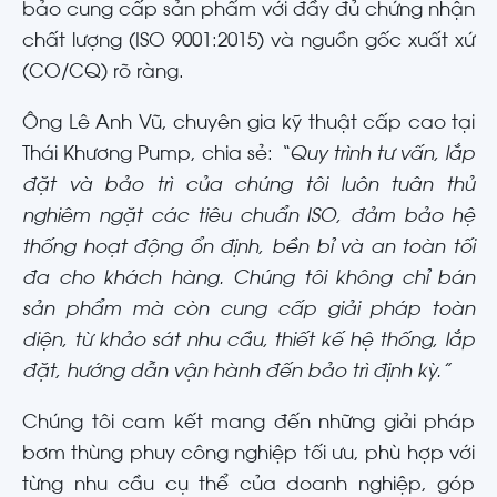
bảo cung cấp sản phẩm với đầy đủ chứng nhận
chất lượng (ISO 9001:2015) và nguồn gốc xuất xứ
(CO/CQ) rõ ràng.
Ông Lê Anh Vũ, chuyên gia kỹ thuật cấp cao tại
Thái Khương Pump, chia sẻ:
“Quy trình tư vấn, lắp
đặt và bảo trì của chúng tôi luôn tuân thủ
nghiêm ngặt các tiêu chuẩn ISO, đảm bảo hệ
thống hoạt động ổn định, bền bỉ và an toàn tối
đa cho khách hàng. Chúng tôi không chỉ bán
sản phẩm mà còn cung cấp giải pháp toàn
diện, từ khảo sát nhu cầu, thiết kế hệ thống, lắp
đặt, hướng dẫn vận hành đến bảo trì định kỳ.”
Chúng tôi cam kết mang đến những giải pháp
bơm thùng phuy công nghiệp tối ưu, phù hợp với
từng nhu cầu cụ thể của doanh nghiệp, góp