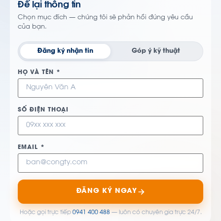
Để lại thông tin
Chọn mục đích — chúng tôi sẽ phản hồi đúng yêu cầu
của bạn.
Đăng ký nhận tin
Góp ý kỹ thuật
HỌ VÀ TÊN *
SỐ ĐIỆN THOẠI
EMAIL *
ĐĂNG KÝ NGAY
Hoặc gọi trực tiếp
0941 400 488
— luôn có chuyên gia trực 24/7.