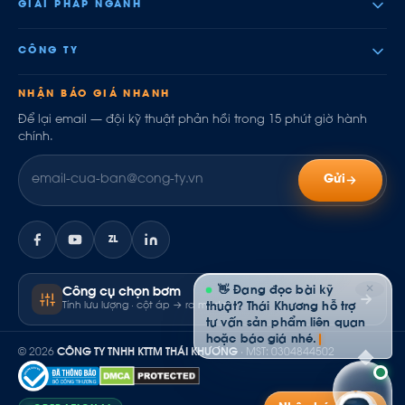
GIẢI PHÁP NGÀNH
CÔNG TY
NHẬN BÁO GIÁ NHANH
Để lại email — đội kỹ thuật phản hồi trong 15 phút giờ hành
chính.
Gửi
ZL
✕
👋 Đang đọc bài kỹ
Công cụ chọn bơm
Tính lưu lượng · cột áp → ra model
thuật? Thái Khương hỗ trợ
tư vấn sản phẩm liên quan
hoặc báo giá nhé.
© 2026
CÔNG TY TNHH KTTM THÁI KHƯƠNG
· MST: 0304844502