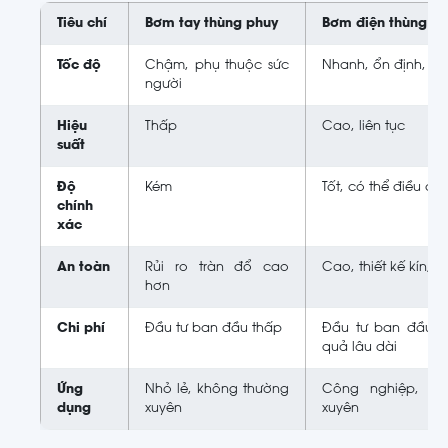
Tiêu chí
Bơm tay thùng phuy
Bơm điện thùng p
Tốc độ
Chậm, phụ thuộc sức
Nhanh, ổn định, cô
người
Hiệu
Thấp
Cao, liên tục
suất
Độ
Kém
Tốt, có thể điều chỉ
chính
xác
An toàn
Rủi ro tràn đổ cao
Cao, thiết kế kín, 
hơn
Chi phí
Đầu tư ban đầu thấp
Đầu tư ban đầu c
quả lâu dài
Ứng
Nhỏ lẻ, không thường
Công nghiệp, sả
dụng
xuyên
xuyên