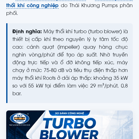
thổi khí công nghiệp
do Thái Khương Pumps phân
phối.
Định nghĩa:
Máy thổi khí turbo (turbo blower) là
thiết bị cấp khí theo nguyên lý ly tâm tốc độ
cao: cánh quạt (impeller) quay hàng chục
nghìn vòng/phút để tạo áp suất. Nhờ truyền
động trực tiếp và ổ đỡ không tiếp xúc, máy
chạy ở mức 75-80 dB và tiêu thụ điện thấp hơn
máy thổi khí Roots ở dải áp thấp: khoảng 35 kW
so với 55 kW tại điểm làm việc 29 m³/phút, 0,8
bar.