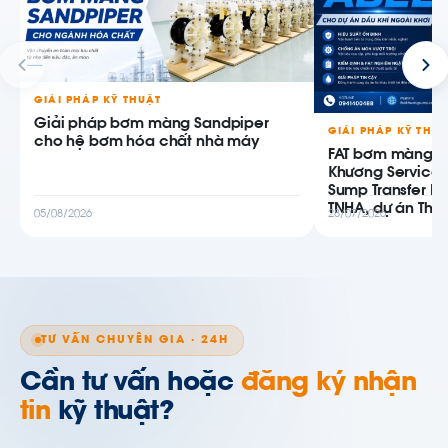
GIẢI PHÁP KỸ THUẬT
Giải pháp bơm màng Sandpiper
GIẢI PHÁP KỸ THU
cho hệ bơm hóa chất nhà máy
FAT bơm màng AB
Khương Service
Sump Transfer P
TNHA, dự án Thiê
05/08/2026
28/07/2026
TƯ VẤN CHUYÊN GIA · 24H
Cần tư vấn hoặc
đăng ký nhận
tin
kỹ thuật?