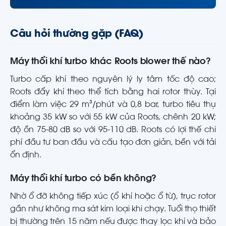
Câu hỏi thường gặp (FAQ)
Máy thổi khí turbo khác Roots blower thế nào?
Turbo cấp khí theo nguyên lý ly tâm tốc độ cao;
Roots đẩy khí theo thể tích bằng hai rotor thùy. Tại
điểm làm việc 29 m³/phút và 0,8 bar, turbo tiêu thụ
khoảng 35 kW so với 55 kW của Roots, chênh 20 kW;
độ ồn 75-80 dB so với 95-110 dB. Roots có lợi thế chi
phí đầu tư ban đầu và cấu tạo đơn giản, bền với tải
ổn định.
Máy thổi khí turbo có bền không?
Nhờ ổ đỡ không tiếp xúc (ổ khí hoặc ổ từ), trục rotor
gần như không ma sát kim loại khi chạy. Tuổi thọ thiết
bị thường trên 15 năm nếu được thay lọc khí và bảo