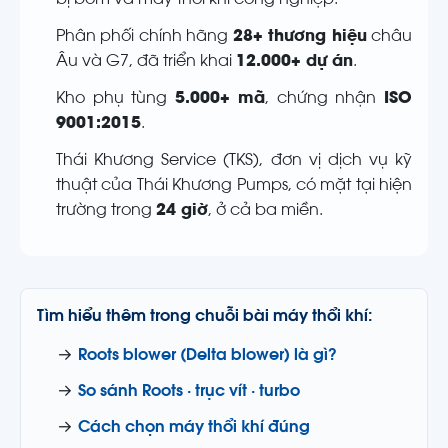
bị bơm và máy thổi khí công nghiệp.
Phân phối chính hãng
28+ thương hiệu
châu
Âu và G7, đã triển khai
12.000+ dự án
.
Kho phụ tùng
5.000+ mã
, chứng nhận
ISO
9001:2015
.
Thái Khương Service (TKS), đơn vị dịch vụ kỹ
thuật của Thái Khương Pumps, có mặt tại hiện
trường trong
24 giờ
, ở cả ba miền.
Tìm hiểu thêm trong chuỗi bài máy thổi khí:
→
Roots blower (Delta blower) là gì?
→
So sánh Roots · trục vít · turbo
→
Cách chọn máy thổi khí đúng