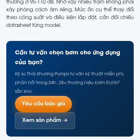
thường ở 95-110 dB. Nhờ vậy nhiều trạm không phải
xây phòng cách âm riêng. Mức ồn cụ thể thay đổi
theo công suất và điều kiện lắp đặt, cần đối chiếu
datasheet từng model.
Cần tư vấn chọn bơm cho ứng dụng
của bạn?
Kỹ sư Thái Khương Pumps tư vấn kỹ thuật miễn phí,
phản hồi trong 24h. 28+ thương hiệu bơm EU/G7
sẵn kho.
Yêu cầu báo giá
Xem sản phẩm →