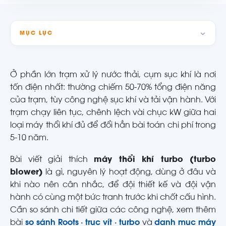
MỤC LỤC
Ở phần lớn trạm xử lý nước thải, cụm sục khí là nơi
tốn điện nhất: thường chiếm 50-70% tổng điện năng
của trạm, tùy công nghệ sục khí và tải vận hành. Với
trạm chạy liên tục, chênh lệch vài chục kW giữa hai
loại máy thổi khí đủ để đổi hẳn bài toán chi phí trong
5-10 năm.
Bài viết giải thích
máy thổi khí turbo (turbo
blower)
là gì, nguyên lý hoạt động, dùng ở đâu và
khi nào nên cân nhắc, để đội thiết kế và đội vận
hành có cùng một bức tranh trước khi chốt cấu hình.
Cần so sánh chi tiết giữa các công nghệ, xem thêm
bài
so sánh Roots · trục vít · turbo
và
danh mục máy