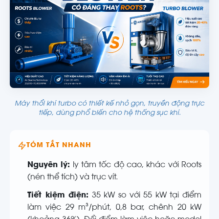
Máy thổi khí turbo có thiết kế nhỏ gọn, truyền động trực
tiếp, dùng phổ biến cho hệ thống sục khí.
TÓM TẮT NHANH
Nguyên lý:
ly tâm tốc độ cao, khác với Roots
(nén thể tích) và trục vít.
Tiết kiệm điện:
35 kW so với 55 kW tại điểm
làm việc 29 m³/phút, 0,8 bar, chênh 20 kW