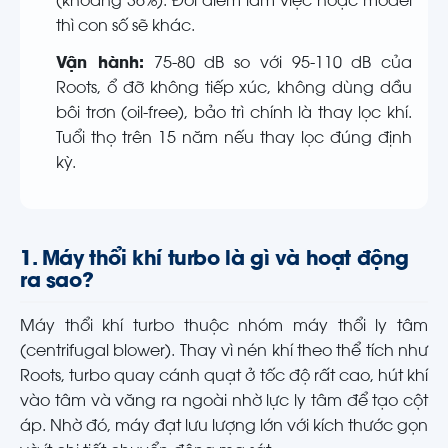
(khoảng 36%). Đổi điểm làm việc hoặc model
thì con số sẽ khác.
Vận hành:
75-80 dB so với 95-110 dB của
Roots, ổ đỡ không tiếp xúc, không dùng dầu
bôi trơn (oil-free), bảo trì chính là thay lọc khí.
Tuổi thọ trên 15 năm nếu thay lọc đúng định
kỳ.
1. Máy thổi khí turbo là gì và hoạt động
ra sao?
Máy thổi khí turbo thuộc nhóm máy thổi ly tâm
(centrifugal blower). Thay vì nén khí theo thể tích như
Roots, turbo quay cánh quạt ở tốc độ rất cao, hút khí
vào tâm và văng ra ngoài nhờ lực ly tâm để tạo cột
áp. Nhờ đó, máy đạt lưu lượng lớn với kích thước gọn