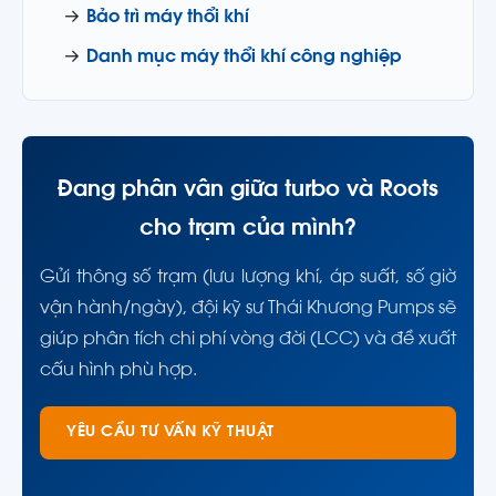
→
Bảo trì máy thổi khí
→
Danh mục máy thổi khí công nghiệp
Đang phân vân giữa turbo và Roots
cho trạm của mình?
Gửi thông số trạm (lưu lượng khí, áp suất, số giờ
vận hành/ngày), đội kỹ sư Thái Khương Pumps sẽ
giúp phân tích chi phí vòng đời (LCC) và đề xuất
cấu hình phù hợp.
YÊU CẦU TƯ VẤN KỸ THUẬT