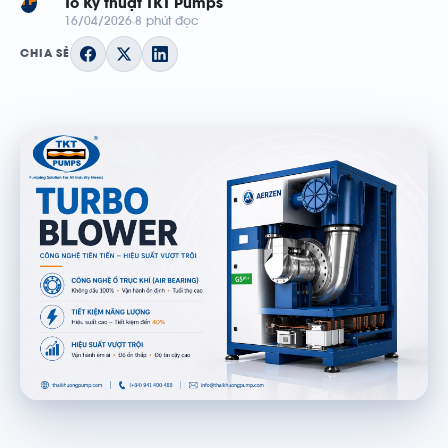
TP
Tổ Kỹ thuật TKT Pumps
16/04/2026
8 phút đọc
CHIA SẺ