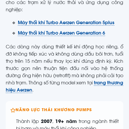
cho các trạm xử lý nước thải và ứng dụng công
nghiệp:
🔹
Máy thổi khí Turbo Aerzen Generation 5plus
🔹
Máy thổi khí Turbo Aerzen Generation 6
Các dòng này dùng thiết kế khí động học riêng, ổ
đỡ không tiếp xúc và không dùng dầu bôi trơn, tuổi
thọ trên 15 năm nếu thay lọc khí đúng định kỳ. Kích
thước gọn nên thuận tiện đấu nối vào hệ thống
đường ống hiện hữu (retrofit) mà không phải cải tạo
nhà trạm. Thông số từng model xem tại
trang thương
hiệu Aerzen
.
NĂNG LỰC THÁI KHƯƠNG PUMPS
Thành lập
2007
,
19+ năm
trong ngành thiết