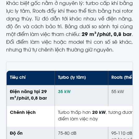
Khác biệt gốc nằm ở nguyên lý: turbo cấp khí bằng
lực ly tâm, Roots đẩy khí theo thể tích bằng hai rotor
dạng thùy. Từ đó dẫn tới khác nhau về điện năng,
độ ồn và cách bảo trì. Bảng dưới so sánh tại cùng
một điểm làm việc tham chiếu:
29 m³/phút, 0,8 bar
.
Đổi điểm làm việc hoặc model thì con số sẽ khác,
nhưng thứ tự chênh lệch thường giữ nguyên.
Tiêu chí
Turbo (ly tâm)
Roots (thể tíc
Điện năng tại 29
35 kW
55 kW
m³/phút, 0,8 bar
Chênh lệch
Turbo thấp hơn
20 kW
, tương đương
điểm làm việc này
Độ ồn
75-80 dB
95-110 dB, t