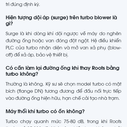
trì đúng định kỳ.
Hiện tượng dội áp (surge) trên turbo blower là
gì?
Surge là khi dòng khí dội ngược về máy do nghẽn
đường ống hoặc van đóng đột ngột. Hệ điều khiển
PLC của turbo nhận diện và mở van xả phụ (blow-
off) để xả áp, bảo vệ thiết bị.
Có cần làm lại đường ống khi thay Roots bằng
turbo không?
Thường là không. Kỹ sư sẽ chọn model turbo có mặt
bích (flange DN) tương đương để đấu nối trực tiếp
vào đường ống hiện hữu, hạn chế cải tạo nhà trạm.
Máy thổi khí turbo có ồn không?
Turbo chạy quanh mức 75-80 dB, trong khi Roots