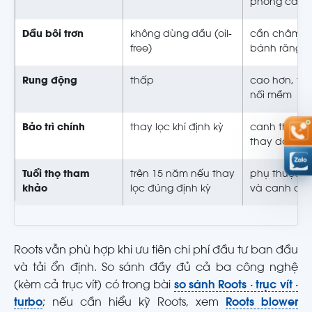
phòng cách
Dầu bôi trơn
không dùng dầu (oil-
cần châm dầ
free)
bánh răng 
Rung động
thấp
cao hơn, th
nối mềm
Bảo trì chính
thay lọc khí định kỳ
canh thùy, 
thay dầu
Tuổi thọ tham
trên 15 năm nếu thay
phụ thuộc c
khảo
lọc đúng định kỳ
và canh chỉ
Roots vẫn phù hợp khi ưu tiên chi phí đầu tư ban đầu
và tải ổn định. So sánh đầy đủ cả ba công nghệ
(kèm cả trục vít) có trong bài
so sánh Roots · trục vít ·
turbo
; nếu cần hiểu kỹ Roots, xem
Roots blower