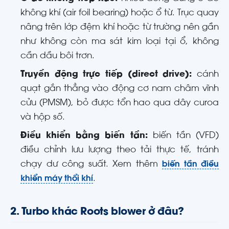
không khí (air foil bearing) hoặc ổ từ. Trục quay
nâng trên lớp đệm khí hoặc từ trường nên gần
như không còn ma sát kim loại tại ổ, không
cần dầu bôi trơn.
Truyền động trực tiếp (direct drive):
cánh
quạt gắn thẳng vào động cơ nam châm vĩnh
cửu (PMSM), bỏ được tổn hao qua dây curoa
và hộp số.
Điều khiển bằng biến tần:
biến tần (VFD)
điều chỉnh lưu lượng theo tải thực tế, tránh
chạy dư công suất. Xem thêm
biến tần điều
khiển máy thổi khí
.
2. Turbo khác Roots blower ở đâu?