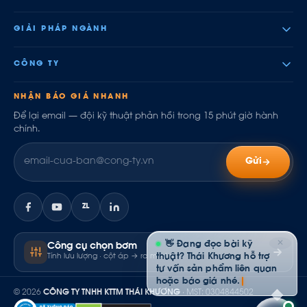
GIẢI PHÁP NGÀNH
CÔNG TY
NHẬN BÁO GIÁ NHANH
Để lại email — đội kỹ thuật phản hồi trong 15 phút giờ hành
chính.
Gửi
ZL
✕
👋 Đang đọc bài kỹ
Công cụ chọn bơm
thuật? Thái Khương hỗ trợ
Tính lưu lượng · cột áp → ra model
tư vấn sản phẩm liên quan
hoặc báo giá nhé.
© 2026
CÔNG TY TNHH KTTM THÁI KHƯƠNG
· MST: 0304844502