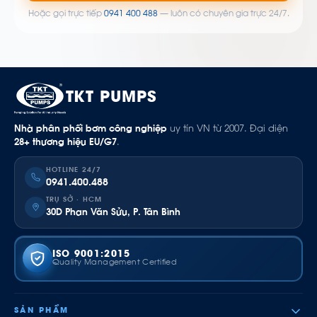
Hoặc gọi trực tiếp
0941 400 488
— luôn có chuyên gia trực 24/7.
TKT PUMPS
Nhà phân phối bơm công nghiệp
uy tín VN từ 2007. Đại diện
28+ thương hiệu EU/G7
.
HOTLINE 24/7
0941.400.488
TRỤ SỞ · HCM
30D Phan Văn Sửu, P. Tân Bình
ISO 9001:2015
Quality Management Certified
SẢN PHẨM