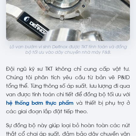
Lô van bướm vi sinh Definox được TKT tính toán và đồng
bộ tối ưu vào dây chuyền nhà máy F&B.
Đội ngũ kỹ sư TKT không chỉ cung cấp vật tư.
Chúng tôi phân tích yêu cầu từ bản vẽ P&ID
tổng thể. Từng thông số áp suất, lưu lượng đi qua
van được tính toán chi tiết để đồng bộ tối ưu với
hệ thống bơm thực phẩm
và thiết bị phụ trợ ở
các giai đoạn lắp đặt tiếp theo.
Sự đồng bộ này giúp loại bỏ hoàn toàn các nút
thắt cổ chai áp suất, đảm bảo dây chuyền vận