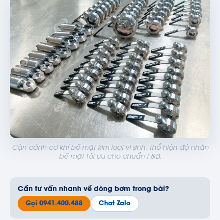
Cận cảnh cơ khí bề mặt kim loại vi sinh, thể hiện độ nhẵn
bề mặt tối ưu cho chuẩn F&B.
Cần tư vấn nhanh về dòng bơm trong bài?
Gọi 0941.400.488
Chat Zalo