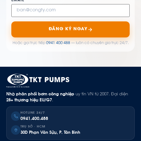
EMAIL *
ĐĂNG KÝ NGAY
Hoặc gọi trực tiếp
0941 400 488
— luôn có chuyên gia trực 24/7.
TKT PUMPS
Nhà phân phối bơm công nghiệp
uy tín VN từ 2007. Đại diện
28+ thương hiệu EU/G7
.
HOTLINE 24/7
0941.400.488
TRỤ SỞ · HCM
30D Phan Văn Sửu, P. Tân Bình