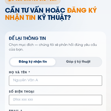
TƯ VẤN CHUYÊN GIA · 24H
CẦN TƯ VẤN HOẶC
ĐĂNG KÝ
NHẬN TIN
KỸ THUẬT?
ĐỂ LẠI THÔNG TIN
Chọn mục đích — chúng tôi sẽ phản hồi đúng yêu cầu
của bạn.
Đăng ký nhận tin
Góp ý kỹ thuật
HỌ VÀ TÊN *
SỐ ĐIỆN THOẠI