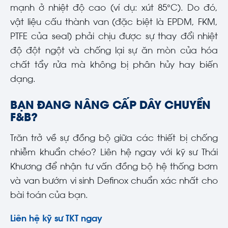
mạnh ở nhiệt độ cao (ví dụ: xút 85°C). Do đó,
vật liệu cấu thành van (đặc biệt là EPDM, FKM,
PTFE của seal) phải chịu được sự thay đổi nhiệt
độ đột ngột và chống lại sự ăn mòn của hóa
chất tẩy rửa mà không bị phân hủy hay biến
dạng.
BẠN ĐANG NÂNG CẤP DÂY CHUYỀN
F&B?
Trăn trở về sự đồng bộ giữa các thiết bị chống
nhiễm khuẩn chéo? Liên hệ ngay với kỹ sư Thái
Khương để nhận tư vấn đồng bộ hệ thống bơm
và van bướm vi sinh Definox chuẩn xác nhất cho
bài toán của bạn.
Liên hệ kỹ sư TKT ngay