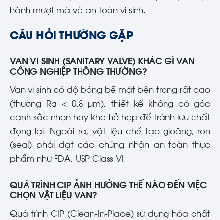
hành mượt mà và an toàn vi sinh.
CÂU HỎI THƯỜNG GẶP
VAN VI SINH (SANITARY VALVE) KHÁC GÌ VAN
CÔNG NGHIỆP THÔNG THƯỜNG?
Van vi sinh có độ bóng bề mặt bên trong rất cao
(thường Ra < 0.8 µm), thiết kế không có góc
cạnh sắc nhọn hay khe hở hẹp để tránh lưu chất
đọng lại. Ngoài ra, vật liệu chế tạo gioăng, ron
(seal) phải đạt các chứng nhận an toàn thực
phẩm như FDA, USP Class VI.
QUÁ TRÌNH CIP ẢNH HƯỞNG THẾ NÀO ĐẾN VIỆC
CHỌN VẬT LIỆU VAN?
Quá trình CIP (Clean-In-Place) sử dụng hóa chất