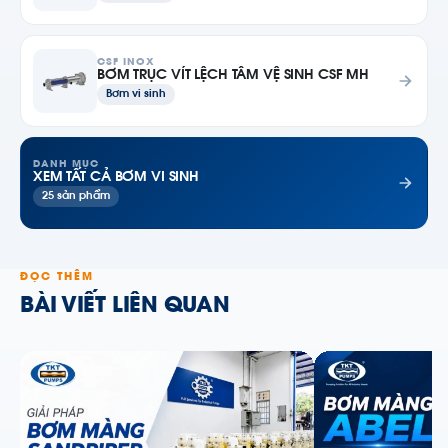
CSF INOX
BƠM TRỤC VÍT LỆCH TÂM VỆ SINH CSF MH
Bơm vi sinh
DANH MỤC
XEM TẤT CẢ BƠM VI SINH
25 sản phẩm
ĐỌC THÊM
BÀI VIẾT LIÊN QUAN