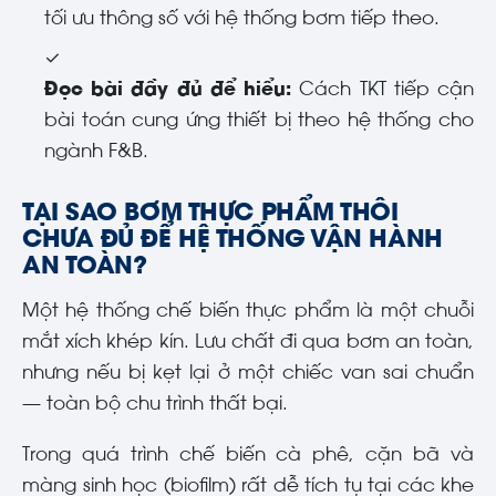
tối ưu thông số với hệ thống bơm tiếp theo.
✓
Đọc bài đầy đủ để hiểu:
Cách TKT tiếp cận
bài toán cung ứng thiết bị theo hệ thống cho
ngành F&B.
TẠI SAO BƠM THỰC PHẨM THÔI
CHƯA ĐỦ ĐỂ HỆ THỐNG VẬN HÀNH
AN TOÀN?
Một hệ thống chế biến thực phẩm là một chuỗi
mắt xích khép kín. Lưu chất đi qua bơm an toàn,
nhưng nếu bị kẹt lại ở một chiếc van sai chuẩn
— toàn bộ chu trình thất bại.
Trong quá trình chế biến cà phê, cặn bã và
màng sinh học (biofilm) rất dễ tích tụ tại các khe