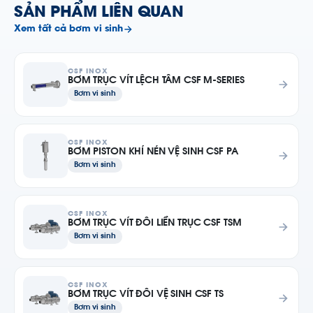
SẢN PHẨM LIÊN QUAN
Xem tất cả bơm vi sinh
CSF INOX
BƠM TRỤC VÍT LỆCH TÂM CSF M-SERIES
Bơm vi sinh
CSF INOX
BƠM PISTON KHÍ NÉN VỆ SINH CSF PA
Bơm vi sinh
CSF INOX
BƠM TRỤC VÍT ĐÔI LIỀN TRỤC CSF TSM
Bơm vi sinh
CSF INOX
BƠM TRỤC VÍT ĐÔI VỆ SINH CSF TS
Bơm vi sinh