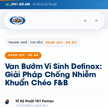
0941.400.488
· Hotline kỹ thuật
TRANG CHỦ
TIN TỨC
NĂNG LỰC - DỰ ÁN
NĂNG LỰC - DỰ ÁN
Van Bướm Vi Sinh Definox:
Giải Pháp Chống Nhiễm
Khuẩn Chéo F&B
TP
Tổ Kỹ thuật TKT Pumps
17/03/2026
5 phút đọc