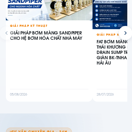
GIẢI PHÁP KỸ THUẬT
GIẢI PHÁP BƠM MÀNG SANDPIPER
GIẢI PHÁP KỸ THU
CHO HỆ BƠM HÓA CHẤT NHÀ MÁY
FAT BƠM MÀNG 
THÁI KHƯƠNG S
DRAIN SUMP TR
GIÀN BK-TNHA, 
HẢI ÂU
05/08/2026
28/07/2026