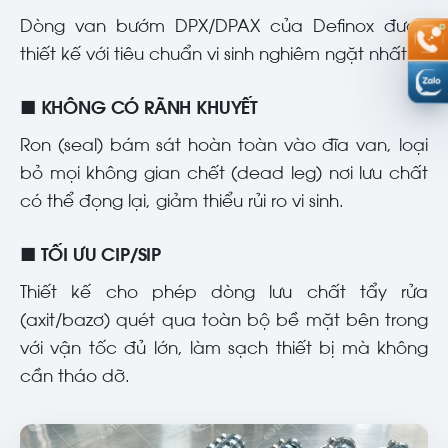
Dòng van bướm DPX/DPAX của Definox được
thiết kế với tiêu chuẩn vi sinh nghiêm ngặt nhất:
■ KHÔNG CÓ RÃNH KHUYẾT
Ron (seal) bám sát hoàn toàn vào đĩa van, loại
bỏ mọi không gian chết (dead leg) nơi lưu chất
có thể đọng lại, giảm thiểu rủi ro vi sinh.
■ TỐI ƯU CIP/SIP
Thiết kế cho phép dòng lưu chất tẩy rửa
(axit/bazơ) quét qua toàn bộ bề mặt bên trong
với vận tốc đủ lớn, làm sạch thiết bị mà không
cần tháo dỡ.