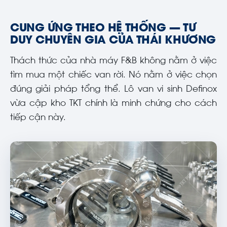
CUNG ỨNG THEO HỆ THỐNG — TƯ
DUY CHUYÊN GIA CỦA THÁI KHƯƠNG
Thách thức của nhà máy F&B không nằm ở việc
tìm mua một chiếc van rời. Nó nằm ở việc chọn
đúng giải pháp tổng thể. Lô van vi sinh Definox
vừa cập kho TKT chính là minh chứng cho cách
tiếp cận này.