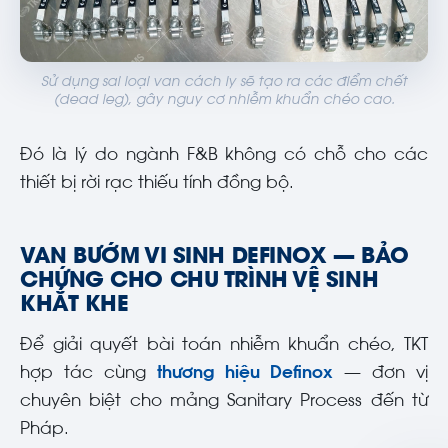
Sử dụng sai loại van cách ly sẽ tạo ra các điểm chết
(dead leg), gây nguy cơ nhiễm khuẩn chéo cao.
Đó là lý do ngành F&B không có chỗ cho các
thiết bị rời rạc thiếu tính đồng bộ.
VAN BƯỚM VI SINH DEFINOX — BẢO
CHỨNG CHO CHU TRÌNH VỆ SINH
KHẮT KHE
Để giải quyết bài toán nhiễm khuẩn chéo, TKT
hợp tác cùng
thương hiệu Definox
— đơn vị
chuyên biệt cho mảng Sanitary Process đến từ
Pháp.