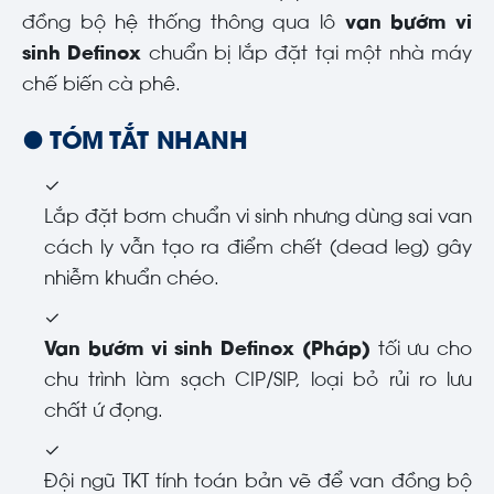
đồng bộ hệ thống thông qua lô
van bướm vi
sinh Definox
chuẩn bị lắp đặt tại một nhà máy
chế biến cà phê.
● TÓM TẮT NHANH
✓
Lắp đặt bơm chuẩn vi sinh nhưng dùng sai van
cách ly vẫn tạo ra điểm chết (dead leg) gây
nhiễm khuẩn chéo.
✓
Van bướm vi sinh Definox (Pháp)
tối ưu cho
chu trình làm sạch CIP/SIP, loại bỏ rủi ro lưu
chất ứ đọng.
✓
Đội ngũ TKT tính toán bản vẽ để van đồng bộ