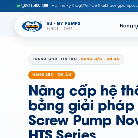
0941.400.488
· Hotline kỹ thuật
info@thaikhuongpump.c
EU · G7 PUMPS
Năng l
SINCE · 2007
TRANG CHỦ
TIN TỨC
NĂNG LỰC - DỰ ÁN
NĂNG LỰC - DỰ ÁN
Nâng cấp hệ t
bằng giải pháp
Screw Pump Nov
HTS Series