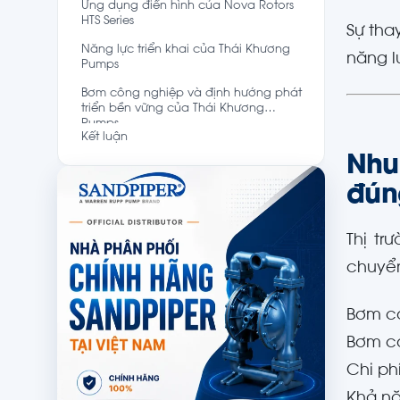
Ứng dụng điển hình của Nova Rotors
HTS Series
Sự tha
Năng lực triển khai của Thái Khương
năng l
Pumps
Bơm công nghiệp và định hướng phát
triển bền vững của Thái Khương
Pumps
Kết luận
Nhu
đún
Thị t
chuyển
Bơm có
Bơm có
Chi ph
Khả nă