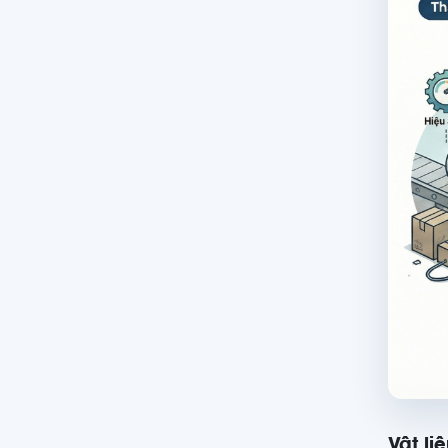
Vật li