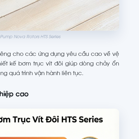
 Pump Nova Rotors HTS Series
riêng cho các ứng dụng yêu cầu cao về vệ
hiết kế bơm trục vít đôi giúp dòng chảy ổn
ng quá trình vận hành liên tục.
ghiệp cao