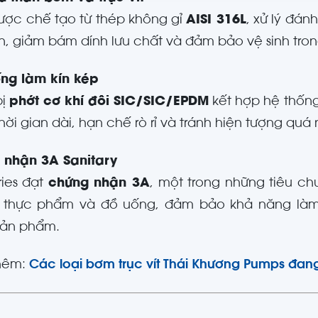
ợc chế tạo từ thép không gỉ
AISI 316L
, xử lý đá
, giảm bám dính lưu chất và đảm bảo vệ sinh tron
ng làm kín kép
bị
phớt cơ khí đôi SIC/SIC/EPDM
kết hợp hệ thốn
hời gian dài, hạn chế rò rỉ và tránh hiện tượng quá 
 nhận 3A Sanitary
ries đạt
chứng nhận 3A
, một trong những tiêu ch
 thực phẩm và đồ uống, đảm bảo khả năng làm
sản phẩm.
hêm:
Các loại bơm trục vít Thái Khương Pumps đan