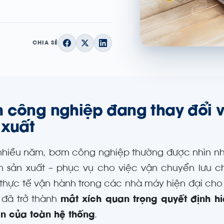
CHIA SẺ
 công nghiệp đang thay đổi vai
 xuất
nhiều năm, bơm công nghiệp thường được nhìn n
 sản xuất – phục vụ cho việc vận chuyển lưu ch
 thực tế vận hành trong các nhà máy hiện đại cho 
 đã trở thành
mắt xích quan trọng quyết định hi
n của toàn hệ thống
.