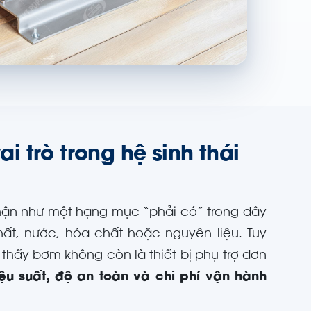
 trò trong hệ sinh thái
hận như một hạng mục “phải có” trong dây
ất, nước, hóa chất hoặc nguyên liệu. Tuy
thấy bơm không còn là thiết bị phụ trợ đơn
ệu suất, độ an toàn và chi phí vận hành