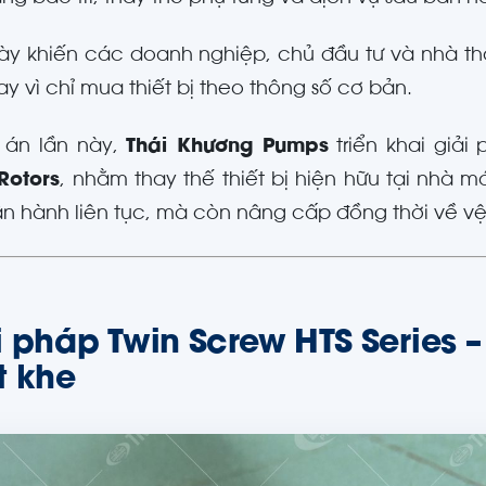
ày khiến các doanh nghiệp, chủ đầu tư và nhà t
hay vì chỉ mua thiết bị theo thông số cơ bản.
 án lần này,
Thái Khương Pumps
triển khai giải
Rotors
, nhằm thay thế thiết bị hiện hữu tại nhà
n hành liên tục, mà còn nâng cấp đồng thời về vệ 
i pháp Twin Screw HTS Series –
t khe