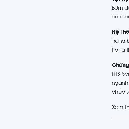
Bơm đư
ăn mòn
Hệ thố
Trang 
trong t
Chứng
HTS Se
ngành
chéo 
Xem t