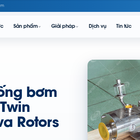
om
ực
Sản phẩm
Giải pháp
Dịch vụ
Tin tức
hống bơm
 Twin
a Rotors