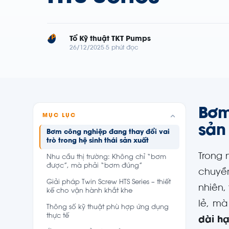
TP
Tổ Kỹ thuật TKT Pumps
26/12/2025
5 phút đọc
Bơm
MỤC LỤC
sản
Bơm công nghiệp đang thay đổi vai
trò trong hệ sinh thái sản xuất
Trong 
Nhu cầu thị trường: Không chỉ “bơm
được”, mà phải “bơm đúng”
chuyền
Giải pháp Twin Screw HTS Series – thiết
nhiên,
kế cho vận hành khắt khe
lẻ, mà
Thông số kỹ thuật phù hợp ứng dụng
thực tế
dài hạ