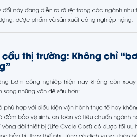
y đổi này đang diễn ra rõ rệt trong các ngành như
ượng, dược phẩm và sản xuất công nghiệp nặng.
 cầu thị trường: Không chỉ “
g”
rường bơm công nghiệp hiện nay không còn xoay
 sang những vấn đề sâu hơn:
 phù hợp với điều kiện vận hành thực tế hay khôn
 đảm bảo vệ sinh, an toàn và tiêu chuẩn ngành 
í vòng đời thiết bị (Life Cycle Cost) có được tối ưu
ng bảo trì, thay thế phụ tùng và dịch vụ sau bán 