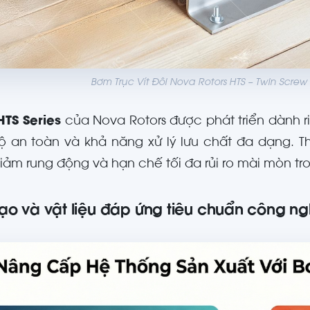
Bơm Trục Vít Đôi Nova Rotors HTS – Twin Screw
HTS Series
của Nova Rotors được phát triển dành 
độ an toàn và khả năng xử lý lưu chất đa dạng. T
giảm rung động và hạn chế tối đa rủi ro mài mòn tro
ạo và vật liệu đáp ứng tiêu chuẩn công n