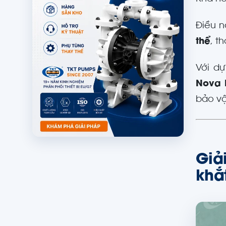
Điều n
thể
, t
Với dự
Nova 
bảo vậ
Giả
khắ