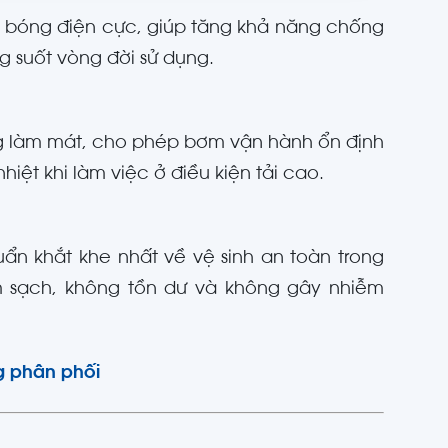
nh bóng điện cực, giúp tăng khả năng chống
g suốt vòng đời sử dụng.
g làm mát, cho phép bơm vận hành ổn định
nhiệt khi làm việc ở điều kiện tải cao.
uẩn khắt khe nhất về vệ sinh an toàn trong
 sạch, không tồn dư và không gây nhiễm
g phân phối