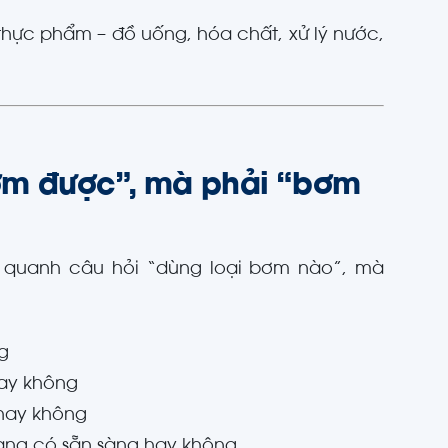
 thực phẩm – đồ uống, hóa chất, xử lý nước,
bơm được”, mà phải “bơm
 quanh câu hỏi “dùng loại bơm nào”, mà
g
hay không
 hay không
hàng có sẵn sàng hay không