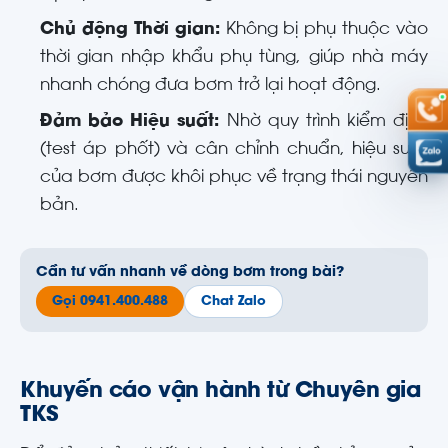
Chủ động Thời gian:
Không bị phụ thuộc vào
thời gian nhập khẩu phụ tùng, giúp nhà máy
nhanh chóng đưa bơm trở lại hoạt động.
Đảm bảo Hiệu suất:
Nhờ quy trình kiểm định
(test áp phốt) và cân chỉnh chuẩn, hiệu suất
của bơm được khôi phục về trạng thái nguyên
bản.
Cần tư vấn nhanh về dòng bơm trong bài?
Gọi 0941.400.488
Chat Zalo
Khuyến cáo vận hành từ Chuyên gia
TKS