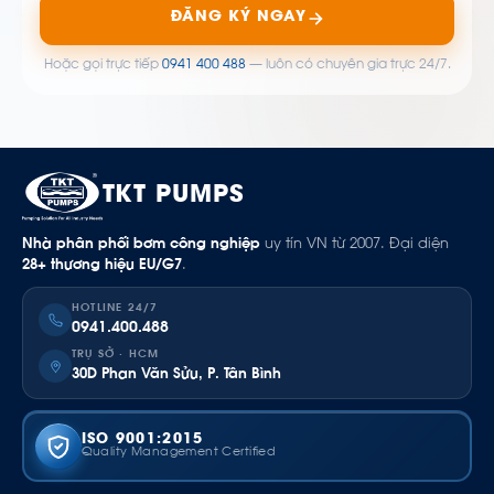
ĐĂNG KÝ NGAY
Hoặc gọi trực tiếp
0941 400 488
— luôn có chuyên gia trực 24/7.
TKT PUMPS
Nhà phân phối bơm công nghiệp
uy tín VN từ 2007. Đại diện
28+ thương hiệu EU/G7
.
HOTLINE 24/7
0941.400.488
TRỤ SỞ · HCM
30D Phan Văn Sửu, P. Tân Bình
ISO 9001:2015
Quality Management Certified