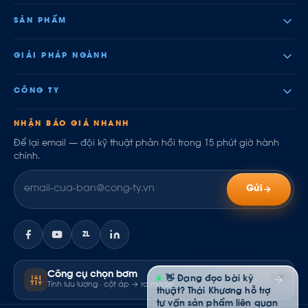
SẢN PHẨM
GIẢI PHÁP NGÀNH
CÔNG TY
NHẬN BÁO GIÁ NHANH
Để lại email — đội kỹ thuật phản hồi trong 15 phút giờ hành
chính.
Gửi
ZL
Công cụ chọn bơm
✕
👋 Đang đọc bài kỹ
Tính lưu lượng · cột áp → ra model
thuật? Thái Khương hỗ trợ
tư vấn sản phẩm liên quan