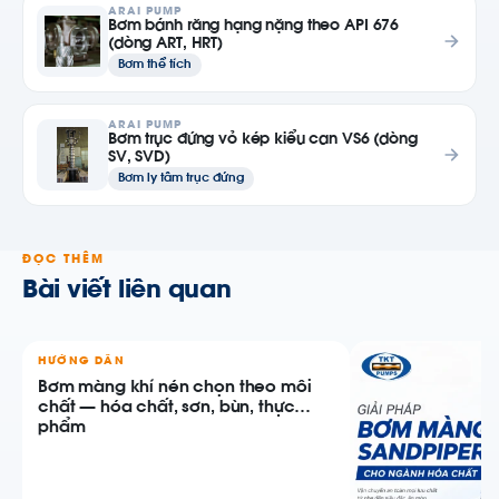
ARAI PUMP
Bơm bánh răng hạng nặng theo API 676
(dòng ART, HRT)
Bơm thể tích
ARAI PUMP
Bơm trục đứng vỏ kép kiểu can VS6 (dòng
SV, SVD)
Bơm ly tâm trục đứng
ĐỌC THÊM
Bài viết liên quan
HƯỚNG DẪN
Bơm màng khí nén chọn theo môi
chất — hóa chất, sơn, bùn, thực
phẩm