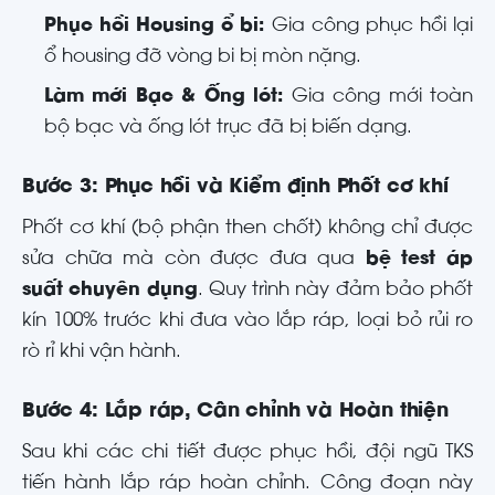
Phục hồi Housing ổ bi:
Gia công phục hồi lại
ổ housing đỡ vòng bi bị mòn nặng.
Làm mới Bạc & Ống lót:
Gia công mới toàn
bộ bạc và ống lót trục đã bị biến dạng.
Bước 3: Phục hồi và Kiểm định Phốt cơ khí
Phốt cơ khí (bộ phận then chốt) không chỉ được
sửa chữa mà còn được đưa qua
bệ test áp
suất chuyên dụng
. Quy trình này đảm bảo phốt
kín 100% trước khi đưa vào lắp ráp, loại bỏ rủi ro
rò rỉ khi vận hành.
Bước 4: Lắp ráp, Cân chỉnh và Hoàn thiện
Sau khi các chi tiết được phục hồi, đội ngũ TKS
tiến hành lắp ráp hoàn chỉnh. Công đoạn này