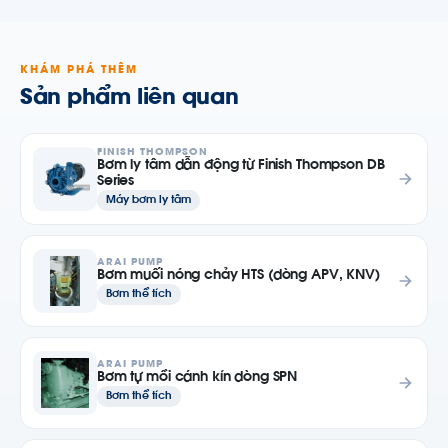
KHÁM PHÁ THÊM
Sản phẩm liên quan
FINISH THOMPSON
Bơm ly tâm dẫn động từ Finish Thompson DB
Series
Máy bơm ly tâm
ARAI PUMP
Bơm muối nóng chảy HTS (dòng APV, KNV)
Bơm thể tích
ARAI PUMP
Bơm tự mồi cánh kín dòng SPN
Bơm thể tích