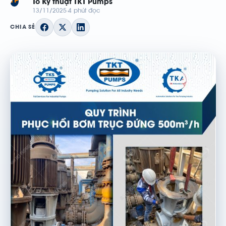
TP
Tổ Kỹ thuật TKT Pumps
13/11/2025
4 phút đọc
CHIA SẺ