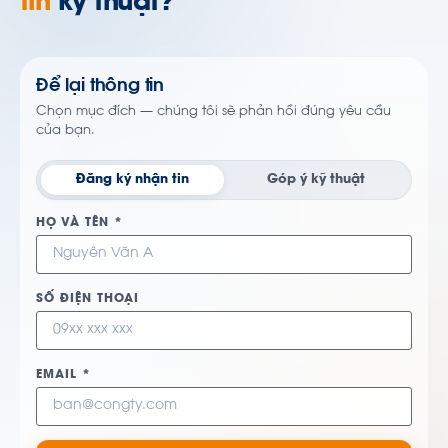
tin
kỹ thuật?
Để lại thông tin
Chọn mục đích — chúng tôi sẽ phản hồi đúng yêu cầu
của bạn.
Đăng ký nhận tin
Góp ý kỹ thuật
HỌ VÀ TÊN *
SỐ ĐIỆN THOẠI
EMAIL *