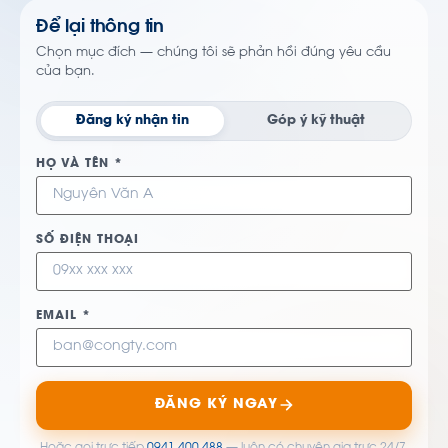
Để lại thông tin
Chọn mục đích — chúng tôi sẽ phản hồi đúng yêu cầu
của bạn.
Đăng ký nhận tin
Góp ý kỹ thuật
HỌ VÀ TÊN *
SỐ ĐIỆN THOẠI
EMAIL *
ĐĂNG KÝ NGAY
Hoặc gọi trực tiếp
0941 400 488
— luôn có chuyên gia trực 24/7.