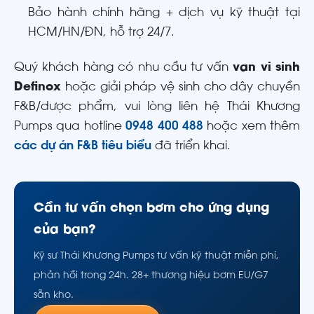
Bảo hành chính hãng + dịch vụ kỹ thuật tại
HCM/HN/ĐN, hỗ trợ 24/7.
Quý khách hàng có nhu cầu tư vấn
van vi sinh
Definox
hoặc giải pháp vệ sinh cho dây chuyền
F&B/dược phẩm, vui lòng liên hệ Thái Khương
Pumps qua hotline
0948 400 488
hoặc xem thêm
các dự án F&B tiêu biểu
đã triển khai.
Cần tư vấn chọn bơm cho ứng dụng
của bạn?
Kỹ sư Thái Khương Pumps tư vấn kỹ thuật miễn phí,
phản hồi trong 24h. 28+ thương hiệu bơm EU/G7
sẵn kho.