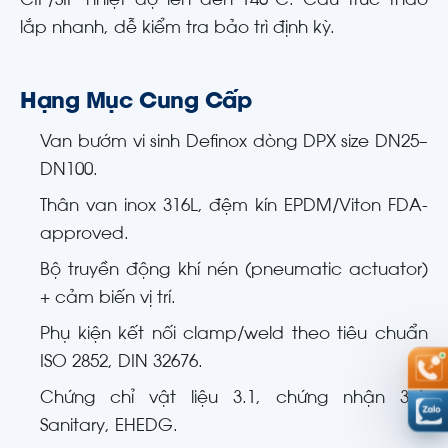
CIP/SIP nhiệt độ lên đến 140°C. Cấu trúc tháo
lắp nhanh, dễ kiểm tra bảo trì định kỳ.
Hạng Mục Cung Cấp
Van bướm vi sinh Definox dòng DPX size DN25–
DN100.
Thân van inox 316L, đệm kín EPDM/Viton FDA-
approved.
Bộ truyền động khí nén (pneumatic actuator)
+ cảm biến vị trí.
Phụ kiện kết nối clamp/weld theo tiêu chuẩn
ISO 2852, DIN 32676.
Chứng chỉ vật liệu 3.1, chứng nhận 3-A
Sanitary, EHEDG.