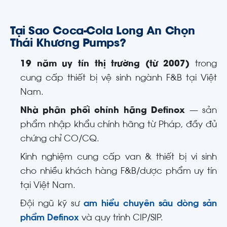
Tại Sao Coca-Cola Long An Chọn
Thái Khương Pumps?
19 năm uy tín thị trường (từ 2007)
trong
cung cấp thiết bị vệ sinh ngành F&B tại Việt
Nam.
Nhà phân phối chính hãng Definox
— sản
phẩm nhập khẩu chính hãng từ Pháp, đầy đủ
chứng chỉ CO/CQ.
Kinh nghiệm cung cấp van & thiết bị vi sinh
cho nhiều khách hàng F&B/dược phẩm uy tín
tại Việt Nam.
Đội ngũ kỹ sư
am hiểu chuyên sâu dòng sản
phẩm Definox
và quy trình CIP/SIP.