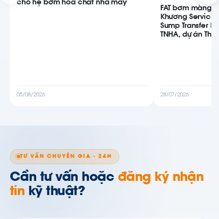
cho hệ bơm hóa chất nhà máy
FAT bơm màng AB
Khương Service
Sump Transfer P
TNHA, dự án Thiê
05/08/2026
28/07/2026
TƯ VẤN CHUYÊN GIA · 24H
Cần tư vấn hoặc
đăng ký nhận
tin
kỹ thuật?