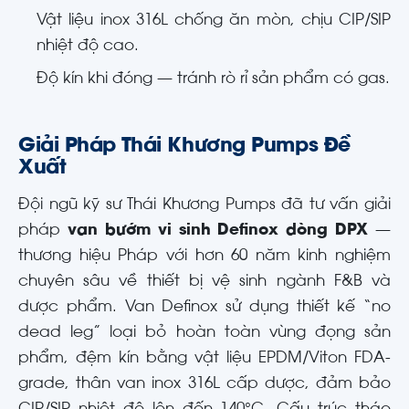
Vật liệu inox 316L chống ăn mòn, chịu CIP/SIP
nhiệt độ cao.
Độ kín khi đóng — tránh rò rỉ sản phẩm có gas.
Giải Pháp Thái Khương Pumps Đề
Xuất
Đội ngũ kỹ sư Thái Khương Pumps đã tư vấn giải
pháp
van bướm vi sinh Definox dòng DPX
—
thương hiệu Pháp với hơn 60 năm kinh nghiệm
chuyên sâu về thiết bị vệ sinh ngành F&B và
dược phẩm. Van Definox sử dụng thiết kế “no
dead leg” loại bỏ hoàn toàn vùng đọng sản
phẩm, đệm kín bằng vật liệu EPDM/Viton FDA-
grade, thân van inox 316L cấp dược, đảm bảo