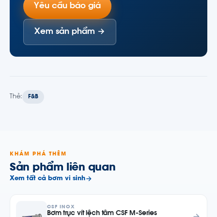
Yêu cầu báo giá
Xem sản phẩm →
Thẻ:
F&B
KHÁM PHÁ THÊM
Sản phẩm liên quan
Xem tất cả bơm vi sinh
CSF INOX
Bơm trục vít lệch tâm CSF M-Series