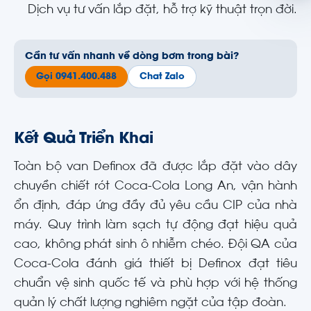
Dịch vụ tư vấn lắp đặt, hỗ trợ kỹ thuật trọn đời.
Cần tư vấn nhanh về dòng bơm trong bài?
Gọi 0941.400.488
Chat Zalo
Kết Quả Triển Khai
Toàn bộ van Definox đã được lắp đặt vào dây
chuyền chiết rót Coca-Cola Long An, vận hành
ổn định, đáp ứng đầy đủ yêu cầu CIP của nhà
máy. Quy trình làm sạch tự động đạt hiệu quả
cao, không phát sinh ô nhiễm chéo. Đội QA của
Coca-Cola đánh giá thiết bị Definox đạt tiêu
chuẩn vệ sinh quốc tế và phù hợp với hệ thống
quản lý chất lượng nghiêm ngặt của tập đoàn.