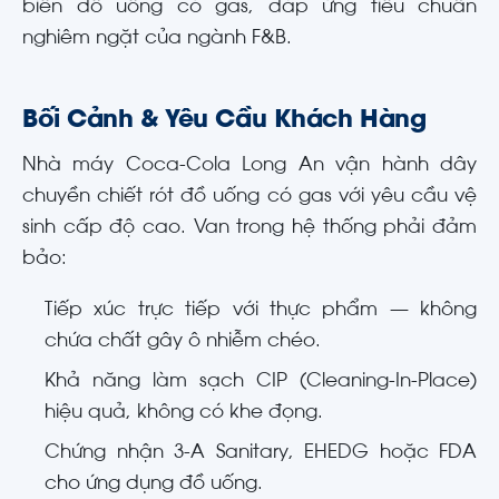
biến đồ uống có gas, đáp ứng tiêu chuẩn
nghiêm ngặt của ngành F&B.
Bối Cảnh & Yêu Cầu Khách Hàng
Nhà máy Coca-Cola Long An vận hành dây
chuyền chiết rót đồ uống có gas với yêu cầu vệ
sinh cấp độ cao. Van trong hệ thống phải đảm
bảo:
Tiếp xúc trực tiếp với thực phẩm — không
chứa chất gây ô nhiễm chéo.
Khả năng làm sạch CIP (Cleaning-In-Place)
hiệu quả, không có khe đọng.
Chứng nhận 3-A Sanitary, EHEDG hoặc FDA
cho ứng dụng đồ uống.