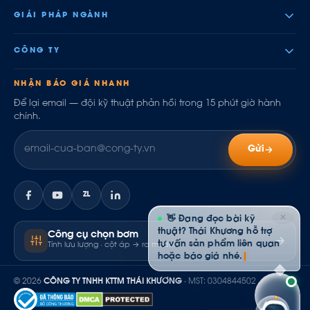
GIẢI PHÁP NGÀNH
CÔNG TY
NHẬN BÁO GIÁ NHANH
Để lại email — đội kỹ thuật phản hồi trong 15 phút giờ hành
chính.
Gửi
ZL
✕
👋 Đang đọc bài kỹ
thuật? Thái Khương hỗ trợ
Công cụ chọn bơm
tư vấn sản phẩm liên quan
Tính lưu lượng · cột áp → ra model
hoặc báo giá nhé.
© 2026
CÔNG TY TNHH KTTM THÁI KHƯƠNG
· MST: 0304844502