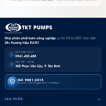
TKT PUMPS
Nhà phân phối bơm công nghiệp
uy tín VN từ 2007. Đại diện
28+ thương hiệu EU/G7
.
HOTLINE 24/7
0941.400.488
TRỤ SỞ · HCM
30D Phan Văn Sửu, P. Tân Bình
ISO 9001:2015
Quality Management Certified
SẢN PHẨM