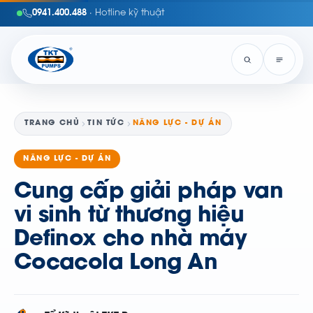
0941.400.488
· Hotline kỹ thuật
TRANG CHỦ
TIN TỨC
NĂNG LỰC - DỰ ÁN
NĂNG LỰC - DỰ ÁN
Cung cấp giải pháp van
vi sinh từ thương hiệu
Definox cho nhà máy
Cocacola Long An