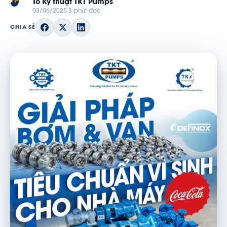
TP
Tổ Kỹ thuật TKT Pumps
03/06/2025
3 phút đọc
CHIA SẺ