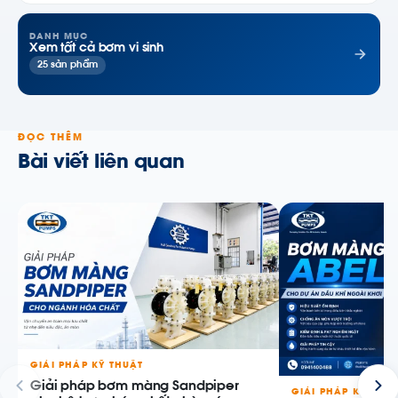
DANH MỤC
Xem tất cả bơm vi sinh
25 sản phẩm
ĐỌC THÊM
Bài viết liên quan
GIẢI PHÁP KỸ THUẬT
Giải pháp bơm màng Sandpiper
GIẢI PHÁP KỸ THU