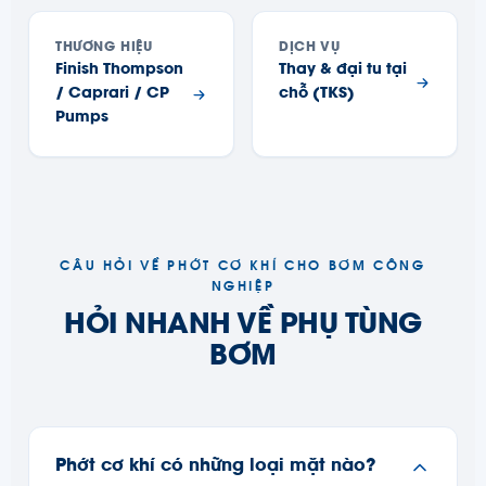
THƯƠNG HIỆU
DỊCH VỤ
Finish Thompson
Thay & đại tu tại
/ Caprari / CP
chỗ (TKS)
Pumps
CÂU HỎI VỀ PHỚT CƠ KHÍ CHO BƠM CÔNG
NGHIỆP
HỎI NHANH VỀ PHỤ TÙNG
BƠM
Phớt cơ khí có những loại mặt nào?