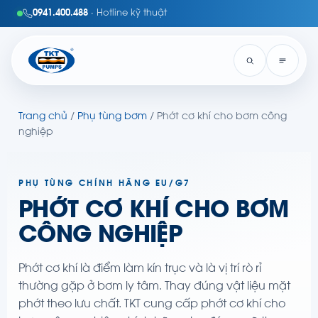
0941.400.488
· Hotline kỹ thuật
Trang chủ
/
Phụ tùng bơm
/ Phớt cơ khí cho bơm công
nghiệp
PHỤ TÙNG CHÍNH HÃNG EU/G7
PHỚT CƠ KHÍ CHO BƠM
CÔNG NGHIỆP
Phớt cơ khí là điểm làm kín trục và là vị trí rò rỉ
thường gặp ở bơm ly tâm. Thay đúng vật liệu mặt
phớt theo lưu chất. TKT cung cấp phớt cơ khí cho