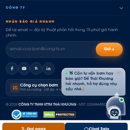
CÔNG TY
NHẬN BÁO GIÁ NHANH
Để lại email — đội kỹ thuật phản hồi trong 15 phút giờ hành
chính.
Gửi
ZL
✕
👋 Cần tư vấn bơm hay
báo giá? Để Thái Khương
hỏi nhanh, hỗ trợ đúng nhu
Công cụ chọn bơm
cầu nhé.
Tính lưu lượng · cột áp → ra model
© 2026
CÔNG TY TNHH KTTM THÁI KHƯƠNG
· MST: 0304844502
Nhận báo giá
OPERATIONAL
Gọi ngay
Chat Zalo