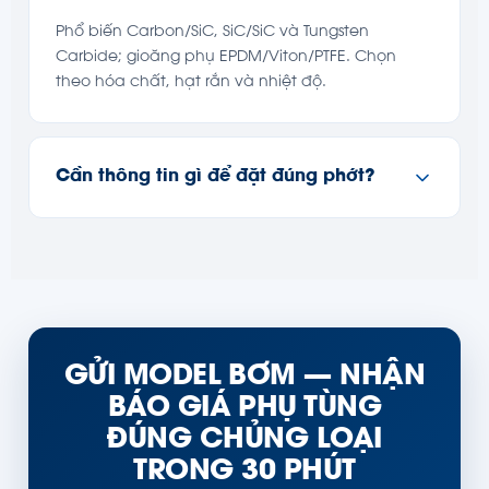
Phổ biến Carbon/SiC, SiC/SiC và Tungsten
Carbide; gioăng phụ EPDM/Viton/PTFE. Chọn
theo hóa chất, hạt rắn và nhiệt độ.
Cần thông tin gì để đặt đúng phớt?
GỬI MODEL BƠM — NHẬN
BÁO GIÁ PHỤ TÙNG
ĐÚNG CHỦNG LOẠI
TRONG 30 PHÚT