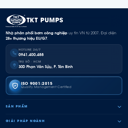
TKT PUMPS
Nhà phân phối bơm công nghiệp
uy tín VN từ 2007. Đại diện
28+ thương hiệu EU/G7
.
HOTLINE 24/7
0941.400.488
TRỤ SỞ · HCM
30D Phan Văn Sửu, P. Tân Bình
ISO 9001:2015
Quality Management Certified
SẢN PHẨM
GIẢI PHÁP NGÀNH