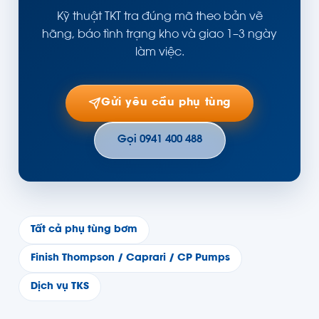
Kỹ thuật TKT tra đúng mã theo bản vẽ
hãng, báo tình trạng kho và giao 1–3 ngày
làm việc.
Gửi yêu cầu phụ tùng
Gọi 0941 400 488
Tất cả phụ tùng bơm
Finish Thompson / Caprari / CP Pumps
Dịch vụ TKS