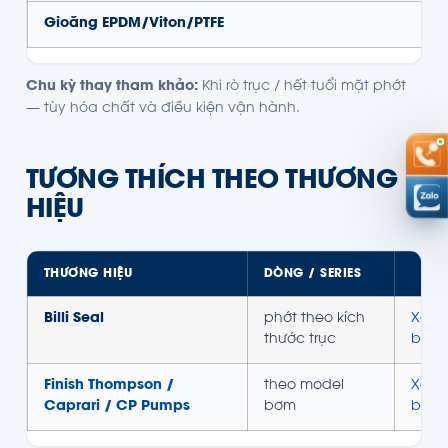
Gioăng EPDM/Viton/PTFE
Chu kỳ thay tham khảo:
Khi rò trục / hết tuổi mặt phớt
— tùy hóa chất và điều kiện vận hành.
TƯƠNG THÍCH THEO THƯƠNG
HIỆU
THƯƠNG HIỆU
DÒNG / SERIES
Billi Seal
phớt theo kích
Xem 
thước trục
bơm
Finish Thompson /
theo model
Xem 
Caprari / CP Pumps
bơm
bơm