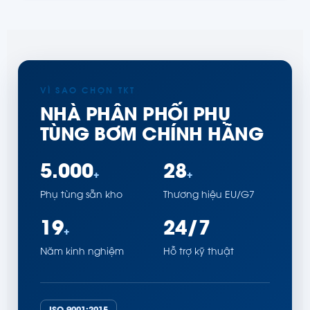
VÌ SAO CHỌN TKT
NHÀ PHÂN PHỐI PHỤ
TÙNG BƠM CHÍNH HÃNG
5.000
28
+
+
Phụ tùng sẵn kho
Thương hiệu EU/G7
19
24/7
+
Năm kinh nghiệm
Hỗ trợ kỹ thuật