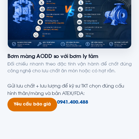
Bơm màng AODD so với bơm ly tâm
Đối chiếu nhanh theo đặc tính vận hành để chốt đúng
công nghệ cho lưu chất ăn mòn hoặc có hạt rắn.
Gửi lưu chất + lưu lượng để kỹ sư TKT chọn đúng cấu
hình thân/màng và bản ATEX/FDA:
0941.400.488
Yêu cầu báo giá