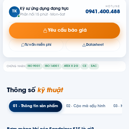
HOTLINE
Kỹ sư ứng dụng đang trực
TK
0941.400.488
Phản hồi 15 phút · Mon–Sat
Yêu cầu báo giá
Tư vấn miễn phí
Datasheet
ISO 9001
ISO 14001
ATEX II 2G
CE
EAC
CHỨNG NHẬN
Thông số
kỹ thuật
01 · Thông tin sản phẩm
02 · Các mã cấu hình
03 · Kỹ t