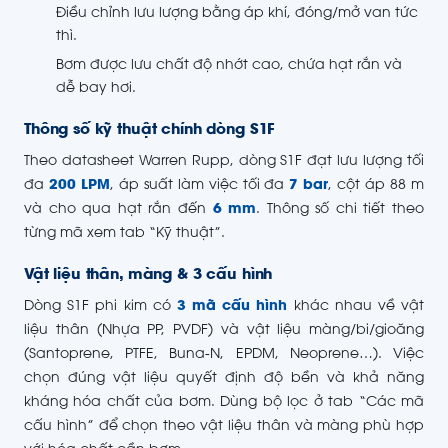
Điều chỉnh lưu lượng bằng áp khí, đóng/mở van tức
thì.
Bơm được lưu chất độ nhớt cao, chứa hạt rắn và
dễ bay hơi.
Thông số kỹ thuật chính dòng S1F
Theo datasheet Warren Rupp, dòng S1F đạt lưu lượng tối
đa
200 LPM
, áp suất làm việc tối đa
7 bar
, cột áp 88 m
và cho qua hạt rắn đến
6 mm
. Thông số chi tiết theo
từng mã xem tab “Kỹ thuật”.
Vật liệu thân, màng & 3 cấu hình
Dòng S1F phi kim có
3 mã cấu hình
khác nhau về vật
liệu thân (Nhựa PP, PVDF) và vật liệu màng/bi/gioăng
(Santoprene, PTFE, Buna-N, EPDM, Neoprene…). Việc
chọn đúng vật liệu quyết định độ bền và khả năng
kháng hóa chất của bơm. Dùng bộ lọc ở tab “Các mã
cấu hình” để chọn theo vật liệu thân và màng phù hợp