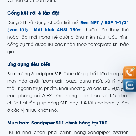
với hóa chất cần bơm.
Cổng kết nối & lắp đặt
Dòng S1F sử dụng chuẩn kết nối
Ren NPT / BSP 1-1/2″
(van lật) · Mặt bích ANSI 150#
, thuận tiện thay thế
hoặc lắp mới trong hệ đường ống hiện hữu. Cấu hình
cổng cụ thể được TKT xác nhận theo nameplate khi báo
giá.
Ứng dụng tiêu biểu
Bơm màng Sandpiper S1F được dùng phổ biến trong nhà
máy hóa chất (bơm axit, bazơ, dung môi), xử lý nước
thải, ngành thực phẩm, khai khoáng và các khu vực yêu
cầu phòng nổ ATEX. Khả năng bơm bùn và lưu chất
chứa hạt rắn giúp dòng S1F thay thế tốt cho bơm ly tâm
ở các vị trí lưu chất khó.
Mua bơm Sandpiper S1F chính hãng tại TKT
TKT là nhà phân phối chính hãng Sandpiper (Warren