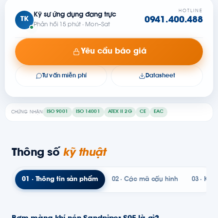
HOTLINE
Kỹ sư ứng dụng đang trực
TK
0941.400.488
Phản hồi 15 phút · Mon–Sat
Yêu cầu báo giá
Tư vấn miễn phí
Datasheet
ISO 9001
ISO 14001
ATEX II 2G
CE
EAC
CHỨNG NHẬN
Thông số
kỹ thuật
01 · Thông tin sản phẩm
02 · Các mã cấu hình
03 · Kỹ t