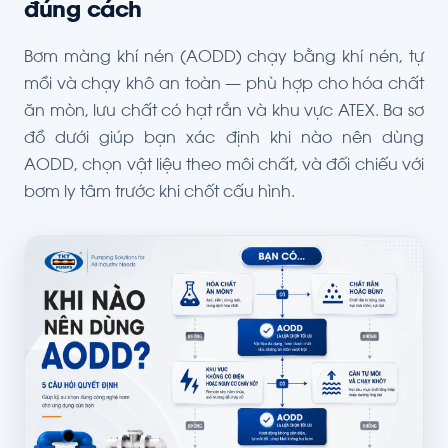
đúng cách
Bơm màng khí nén (AODD) chạy bằng khí nén, tự
mồi và chạy khô an toàn — phù hợp cho hóa chất
ăn mòn, lưu chất có hạt rắn và khu vực ATEX. Ba sơ
đồ dưới giúp bạn xác định khi nào nên dùng
AODD, chọn vật liệu theo môi chất, và đối chiếu với
bơm ly tâm trước khi chốt cấu hình.