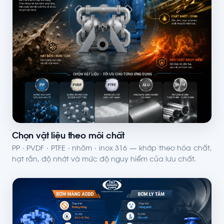
Chọn vật liệu theo môi chất
PP · PVDF · PTFE · nhôm · inox 316 — khớp theo hóa chất,
hạt rắn, độ nhớt và mức độ nguy hiểm của lưu chất.