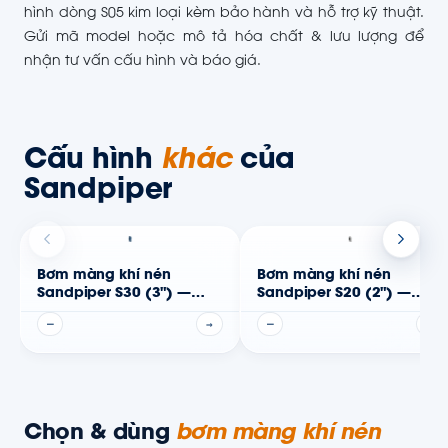
hình dòng S05 kim loại kèm bảo hành và hỗ trợ kỹ thuật.
Gửi mã model hoặc mô tả hóa chất & lưu lượng để
nhận tư vấn cấu hình và báo giá.
Cấu hình
khác
của
Sandpiper
Bơm màng khí nén
Bơm màng khí nén
Sandpiper S30 (3") —
Sandpiper S20 (2") —
Thân kim loại
Thân phi kim
—
→
—
→
Chọn & dùng
bơm màng khí nén