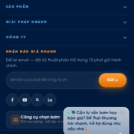
SẢN PHẨM
GIẢI PHÁP NGÀNH
CÔNG TY
NHẬN BÁO GIÁ NHANH
Để lại email — đội kỹ thuật phản hồi trong 15 phút giờ hành
chính.
Gửi
ZL
✕
👋 Cần tư vấn bơm hay
Công cụ chọn bơm
báo giá? Để Thái Khương
Tính lưu lượng · cột áp → ra model
hỏi nhanh, hỗ trợ đúng nhu
cầu nhé.