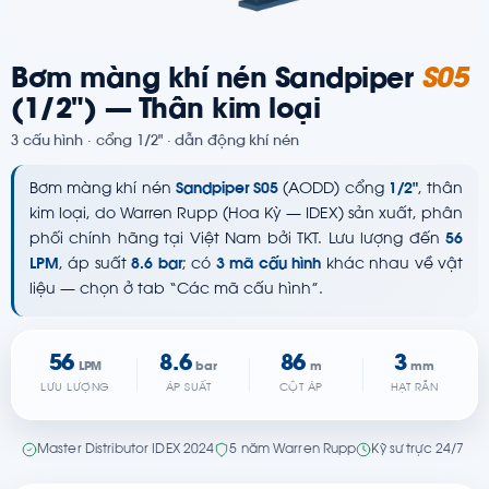
Bơm màng khí nén Sandpiper
S05
(1/2") — Thân kim loại
3 cấu hình · cổng 1/2" · dẫn động khí nén
Bơm màng khí nén
Sandpiper S05
(AODD) cổng
1/2"
, thân
kim loại, do Warren Rupp (Hoa Kỳ — IDEX) sản xuất, phân
phối chính hãng tại Việt Nam bởi TKT. Lưu lượng đến
56
LPM
, áp suất
8.6 bar
; có
3 mã cấu hình
khác nhau về vật
liệu — chọn ở tab “Các mã cấu hình”.
56
8.6
86
3
LPM
bar
m
mm
LƯU LƯỢNG
ÁP SUẤT
CỘT ÁP
HẠT RẮN
Master Distributor IDEX 2024
5 năm Warren Rupp
Kỹ sư trực 24/7