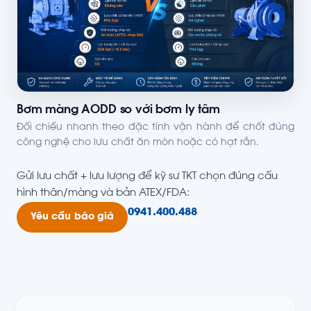
Bơm màng AODD so với bơm ly tâm
Đối chiếu nhanh theo đặc tính vận hành để chốt đúng
công nghệ cho lưu chất ăn mòn hoặc có hạt rắn.
Gửi lưu chất + lưu lượng để kỹ sư TKT chọn đúng cấu
hình thân/màng và bản ATEX/FDA:
0941.400.488
Yêu cầu báo giá