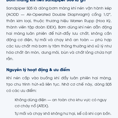
Bơm màng khí nén Sandpiper S05 là gì?
Sandpiper S05 là dòng bơm màng khí nén vận hành kép
(AODD — Air-Operated Double Diaphragm) cổng 1/2″,
thân kim loại, thuộc thương hiệu Warren Rupp (Hoa Kỳ,
thành viên tập đoàn IDEX). Bơm dùng khí nén dẫn động
hai màng luân phiên để hút–đẩy lưu chất, không cần
động cơ điện, tự mồi và chạy khô an toàn — phù hợp
các lưu chất mà bơm ly tâm thông thường khó xử lý như
hóa chất ăn mòn, dung môi, bùn và chất lỏng chứa hạt
rắn.
Nguyên lý hoạt động & ưu điểm
Khí nén cấp vào buồng khí đẩy luân phiên hai màng,
tạo chu trình hút–xả liên tục. Nhờ cơ chế này, dòng S05
có các ưu điểm:
Không dùng điện — an toàn cho khu vực có nguy
cơ cháy nổ (ATEX).
Tự mồi và chạy khô không hư hại, kể cả khi cạn bồn.