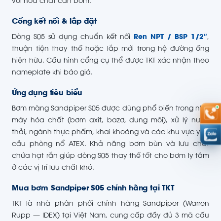
với hóa chất cần bơm.
Cổng kết nối & lắp đặt
Dòng S05 sử dụng chuẩn kết nối
Ren NPT / BSP 1/2″
,
thuận tiện thay thế hoặc lắp mới trong hệ đường ống
hiện hữu. Cấu hình cổng cụ thể được TKT xác nhận theo
nameplate khi báo giá.
Ứng dụng tiêu biểu
Bơm màng Sandpiper S05 được dùng phổ biến trong nhà
máy hóa chất (bơm axit, bazơ, dung môi), xử lý nước
thải, ngành thực phẩm, khai khoáng và các khu vực yêu
cầu phòng nổ ATEX. Khả năng bơm bùn và lưu chất
chứa hạt rắn giúp dòng S05 thay thế tốt cho bơm ly tâm
ở các vị trí lưu chất khó.
Mua bơm Sandpiper S05 chính hãng tại TKT
TKT là nhà phân phối chính hãng Sandpiper (Warren
Rupp — IDEX) tại Việt Nam, cung cấp đầy đủ 3 mã cấu