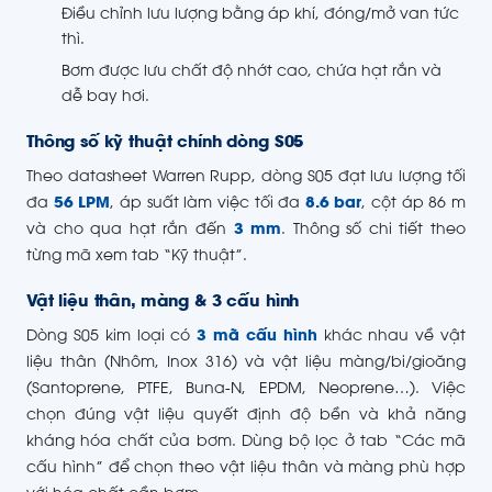
Điều chỉnh lưu lượng bằng áp khí, đóng/mở van tức
thì.
Bơm được lưu chất độ nhớt cao, chứa hạt rắn và
dễ bay hơi.
Thông số kỹ thuật chính dòng S05
Theo datasheet Warren Rupp, dòng S05 đạt lưu lượng tối
đa
56 LPM
, áp suất làm việc tối đa
8.6 bar
, cột áp 86 m
và cho qua hạt rắn đến
3 mm
. Thông số chi tiết theo
từng mã xem tab “Kỹ thuật”.
Vật liệu thân, màng & 3 cấu hình
Dòng S05 kim loại có
3 mã cấu hình
khác nhau về vật
liệu thân (Nhôm, Inox 316) và vật liệu màng/bi/gioăng
(Santoprene, PTFE, Buna-N, EPDM, Neoprene…). Việc
chọn đúng vật liệu quyết định độ bền và khả năng
kháng hóa chất của bơm. Dùng bộ lọc ở tab “Các mã
cấu hình” để chọn theo vật liệu thân và màng phù hợp