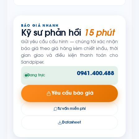
BÁO GIÁ NHANH
Kỹ sư phản hồi
15 phút
Gửi yêu cầu cấu hình — chúng tôi xác nhận
báo giá theo giá hãng kèm chiết khấu, thời
gian giao và điều kiện thanh toán cho
Sandpiper.
0941.400.488
Đang trực
Yêu cầu báo giá
Tư vấn miễn phí
Datasheet