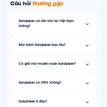
Câu hỏi
thường gặp
Sandpiper có sẵn kho tại Việt Nam
không?
Bảo hành Sandpiper bao lâu?
Có giải mã model code Sandpiper?
Sandpiper có ATEX không?
Datasheet ở đâu?