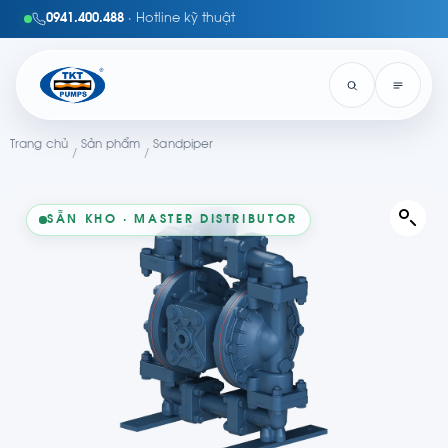
0941.400.488
· Hotline kỹ thuật
Trang chủ
Sản phẩm
Sandpiper
/
/
SẴN KHO · MASTER DISTRIBUTOR