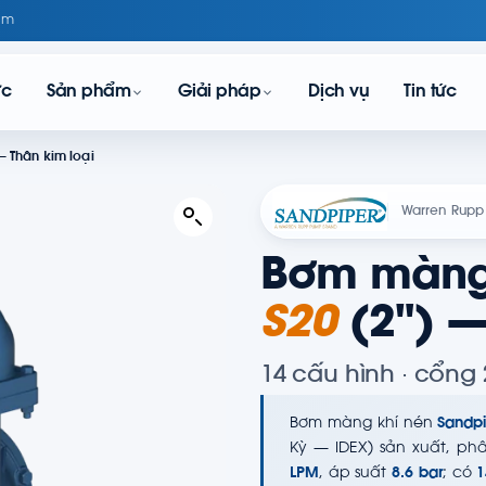
om
ực
Sản phẩm
Giải pháp
Dịch vụ
Tin tức
 Thân kim loại
Warren Rupp 
Bơm màng 
S20
(2") —
14 cấu hình · cổng 
Bơm màng khí nén
Sandpi
Kỳ — IDEX) sản xuất, ph
LPM
, áp suất
8.6 bar
; có
1