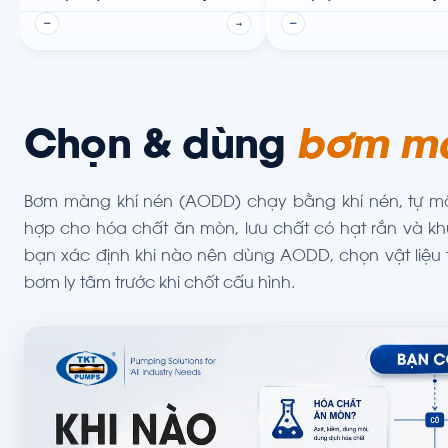
—
→
—
Chọn & dùng
bơm mà
Bơm màng khí nén (AODD) chạy bằng khí nén, tự m
hợp cho hóa chất ăn mòn, lưu chất có hạt rắn và kh
bạn xác định khi nào nên dùng AODD, chọn vật liệu t
bơm ly tâm trước khi chốt cấu hình.