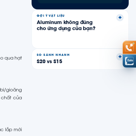
GỢI Ý VẬT LIỆU
Aluminum không đúng
cho ứng dụng của bạn?
SO SÁNH NHANH
ho qua hạt
S20 vs S15
bi/gioăng
 chất của
ặc lắp mới