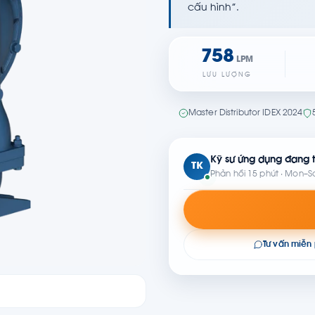
cấu hình”.
758
LPM
LƯU LƯỢNG
Master Distributor IDEX 2024
Kỹ sư ứng dụng đang t
TK
Phản hồi 15 phút · Mon–S
Tư vấn miễn 