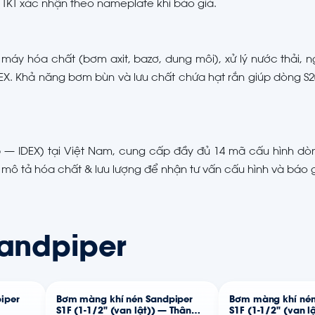
TKT xác nhận theo nameplate khi báo giá.
áy hóa chất (bơm axit, bazơ, dung môi), xử lý nước thải, 
X. Khả năng bơm bùn và lưu chất chứa hạt rắn giúp dòng S2
p — IDEX) tại Việt Nam, cung cấp đầy đủ 14 mã cấu hình dò
mô tả hóa chất & lưu lượng để nhận tư vấn cấu hình và báo g
andpiper
iper
Bơm màng khí nén Sandpiper
Bơm màng khí nén
S1F (1-1/2" (van lật)) — Thân
S1F (1-1/2" (van l