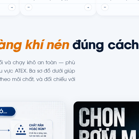
kim loại
phi kim
→
—
→
—
ng khí nén
đúng cách
ồi và chạy khô an toàn — phù
u vực ATEX. Ba sơ đồ dưới giúp
heo môi chất, và đối chiếu với