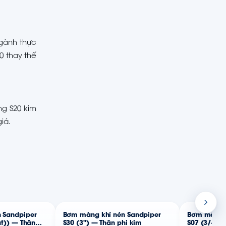
ngành thực
0 thay thế
ng S20 kim
iá.
 Sandpiper
Bơm màng khí nén Sandpiper
Bơm màng k
ật)) — Thân
S30 (3") — Thân phi kim
S07 (3/4") 