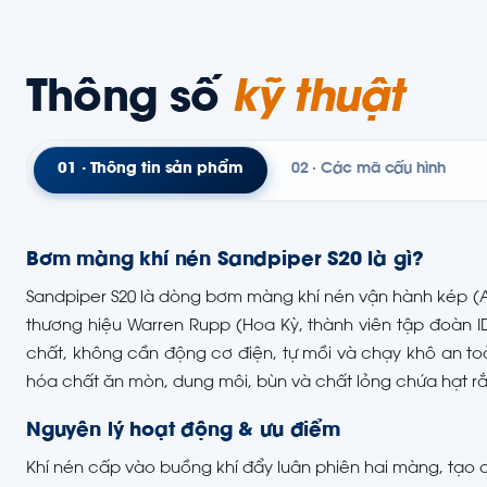
Thông số
kỹ thuật
01 · Thông tin sản phẩm
02 · Các mã cấu hình
Bơm màng khí nén Sandpiper S20 là gì?
Sandpiper S20 là dòng bơm màng khí nén vận hành kép (
thương hiệu Warren Rupp (Hoa Kỳ, thành viên tập đoàn 
chất, không cần động cơ điện, tự mồi và chạy khô an t
hóa chất ăn mòn, dung môi, bùn và chất lỏng chứa hạt rắ
Nguyên lý hoạt động & ưu điểm
Khí nén cấp vào buồng khí đẩy luân phiên hai màng, tạo c