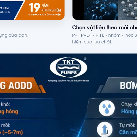
Chọn vật liệu theo môi ch
dụng của bạn.
PP · PVDF · PTFE · nhôm · ino
hiểm của lưu chất.