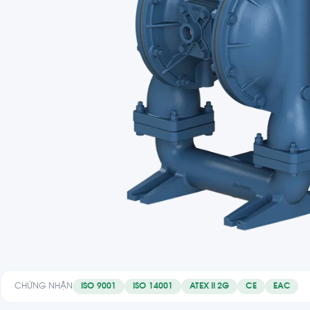
CHỨNG NHẬN
ISO 9001
ISO 14001
ATEX II 2G
CE
EAC