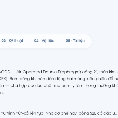
03 · Kỹ thuật
04 · Vật liệu
05 · Tài liệu
AODD — Air-Operated Double Diaphragm) cổng 2″, thân kim l
IDEX). Bơm dùng khí nén dẫn động hai màng luân phiên để h
oàn — phù hợp các lưu chất mà bơm ly tâm thông thường khó
n.
hu trình hút–xả liên tục. Nhờ cơ chế này, dòng S20 có các ưu