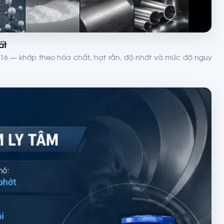
ất
x 316 — khớp theo hóa chất, hạt rắn, độ nhớt và mức độ nguy