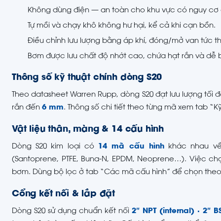
Không dùng điện — an toàn cho khu vực có nguy cơ 
Tự mồi và chạy khô không hư hại, kể cả khi cạn bồn.
Điều chỉnh lưu lượng bằng áp khí, đóng/mở van tức th
Bơm được lưu chất độ nhớt cao, chứa hạt rắn và dễ b
Thông số kỹ thuật chính dòng S20
Theo datasheet Warren Rupp, dòng S20 đạt lưu lượng tối 
rắn đến
6 mm
. Thông số chi tiết theo từng mã xem tab “Kỹ
Vật liệu thân, màng & 14 cấu hình
Dòng S20 kim loại có
14 mã cấu hình
khác nhau về 
(Santoprene, PTFE, Buna-N, EPDM, Neoprene…). Việc ch
bơm. Dùng bộ lọc ở tab “Các mã cấu hình” để chọn theo 
Cổng kết nối & lắp đặt
Dòng S20 sử dụng chuẩn kết nối
2″ NPT (internal) · 2″ 