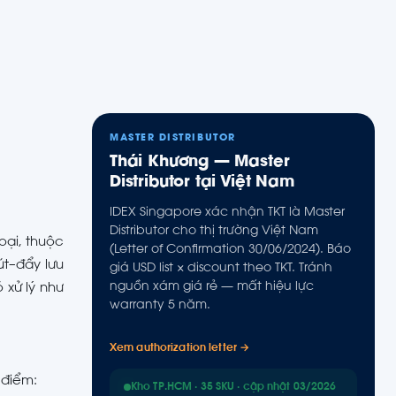
MASTER DISTRIBUTOR
Thái Khương — Master
Distributor tại Việt Nam
IDEX Singapore xác nhận TKT là Master
Distributor cho thị trường Việt Nam
oại, thuộc
(Letter of Confirmation 30/06/2024). Báo
út–đẩy lưu
giá USD list × discount theo TKT. Tránh
nguồn xám giá rẻ — mất hiệu lực
 xử lý như
warranty 5 năm.
Xem authorization letter →
 điểm:
Kho TP.HCM · 35 SKU · cập nhật 03/2026