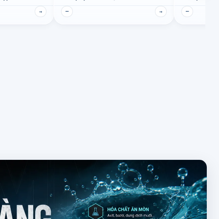
→
—
→
—