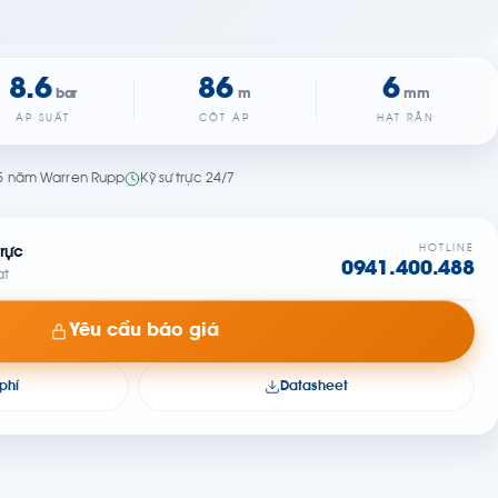
8.6
86
6
bar
m
mm
ÁP SUẤT
CỘT ÁP
HẠT RẮN
5 năm Warren Rupp
Kỹ sư trực 24/7
HOTLINE
rực
0941.400.488
at
Yêu cầu báo giá
phí
Datasheet