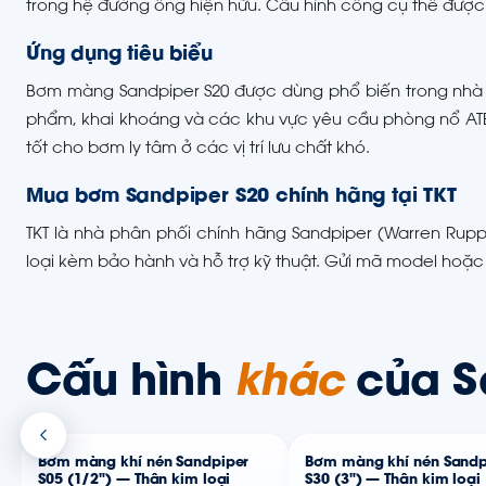
trong hệ đường ống hiện hữu. Cấu hình cổng cụ thể được 
Ứng dụng tiêu biểu
Bơm màng Sandpiper S20 được dùng phổ biến trong nhà m
phẩm, khai khoáng và các khu vực yêu cầu phòng nổ ATE
tốt cho bơm ly tâm ở các vị trí lưu chất khó.
Mua bơm Sandpiper S20 chính hãng tại TKT
TKT là nhà phân phối chính hãng Sandpiper (Warren Rup
loại kèm bảo hành và hỗ trợ kỹ thuật. Gửi mã model hoặc 
Cấu hình
khác
của S
Bơm màng khí nén Sandpiper
Bơm màng khí nén Sandp
S05 (1/2") — Thân kim loại
S30 (3") — Thân kim loại