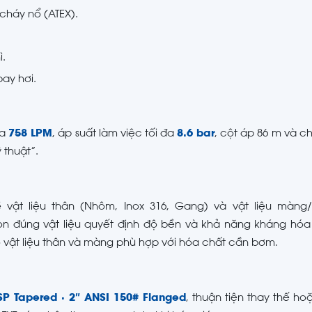
cháy nổ (ATEX).
ì.
ay hơi.
đa
758 LPM
, áp suất làm việc tối đa
8.6 bar
, cột áp 86 m và c
 thuật”.
vật liệu thân (Nhôm, Inox 316, Gang) và vật liệu màng/
ọn đúng vật liệu quyết định độ bền và khả năng kháng hóa
vật liệu thân và màng phù hợp với hóa chất cần bơm.
BSP Tapered · 2″ ANSI 150# Flanged
, thuận tiện thay thế ho