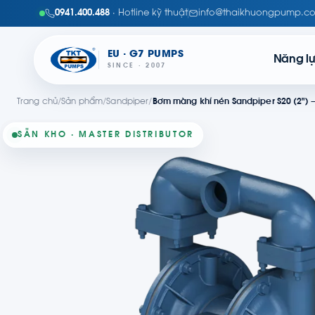
0941.400.488
· Hotline kỹ thuật
info@thaikhuongpump.c
EU · G7 PUMPS
Năng l
SINCE · 2007
Trang chủ
/
Sản phẩm
/
Sandpiper
/
Bơm màng khí nén Sandpiper S20 (2") —
SẴN KHO · MASTER DISTRIBUTOR