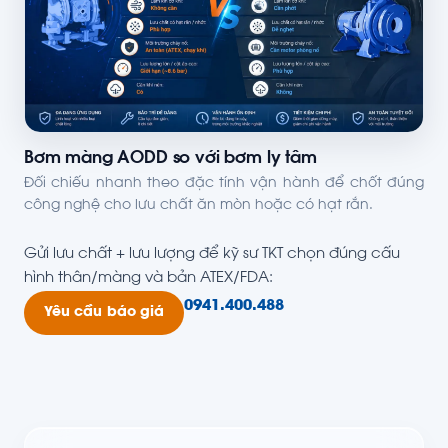
Bơm màng AODD so với bơm ly tâm
Đối chiếu nhanh theo đặc tính vận hành để chốt đúng
công nghệ cho lưu chất ăn mòn hoặc có hạt rắn.
Gửi lưu chất + lưu lượng để kỹ sư TKT chọn đúng cấu
hình thân/màng và bản ATEX/FDA:
0941.400.488
Yêu cầu báo giá