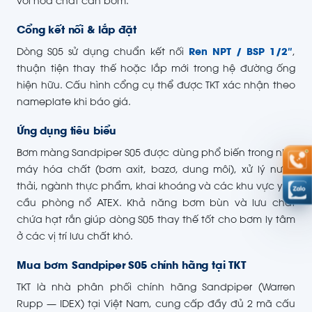
với hóa chất cần bơm.
Cổng kết nối & lắp đặt
Dòng S05 sử dụng chuẩn kết nối
Ren NPT / BSP 1/2″
,
thuận tiện thay thế hoặc lắp mới trong hệ đường ống
hiện hữu. Cấu hình cổng cụ thể được TKT xác nhận theo
nameplate khi báo giá.
Ứng dụng tiêu biểu
Bơm màng Sandpiper S05 được dùng phổ biến trong nhà
máy hóa chất (bơm axit, bazơ, dung môi), xử lý nước
thải, ngành thực phẩm, khai khoáng và các khu vực yêu
cầu phòng nổ ATEX. Khả năng bơm bùn và lưu chất
chứa hạt rắn giúp dòng S05 thay thế tốt cho bơm ly tâm
ở các vị trí lưu chất khó.
Mua bơm Sandpiper S05 chính hãng tại TKT
TKT là nhà phân phối chính hãng Sandpiper (Warren
Rupp — IDEX) tại Việt Nam, cung cấp đầy đủ 2 mã cấu