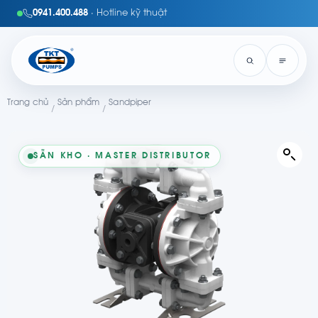
0941.400.488
· Hotline kỹ thuật
Trang chủ
Sản phẩm
Sandpiper
/
/
SẴN KHO · MASTER DISTRIBUTOR