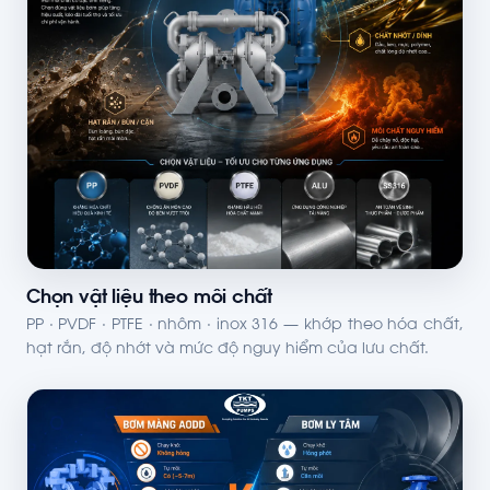
Chọn vật liệu theo môi chất
PP · PVDF · PTFE · nhôm · inox 316 — khớp theo hóa chất,
hạt rắn, độ nhớt và mức độ nguy hiểm của lưu chất.