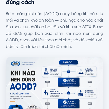
đúng cách
Bơm màng khí nén (AODD) chạy bằng khí nén, tự
mồi và chạy khô an toàn — phù hợp cho hóa chất
ăn mòn, lưu chất có hạt rắn và khu vực ATEX. Ba sơ
đồ dưới giúp bạn xác định khi nào nên dùng
AODD, chọn vật liệu theo môi chất, và đối chiếu với
bơm ly tâm trước khi chốt cấu hình.