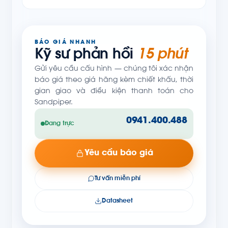
BÁO GIÁ NHANH
Kỹ sư phản hồi
15 phút
Gửi yêu cầu cấu hình — chúng tôi xác nhận
báo giá theo giá hãng kèm chiết khấu, thời
gian giao và điều kiện thanh toán cho
Sandpiper.
0941.400.488
Đang trực
Yêu cầu báo giá
Tư vấn miễn phí
Datasheet