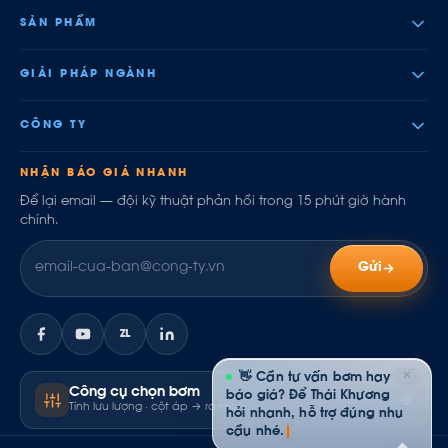
SẢN PHẨM
GIẢI PHÁP NGÀNH
CÔNG TY
NHẬN BÁO GIÁ NHANH
Để lại email — đội kỹ thuật phản hồi trong 15 phút giờ hành
chính.
Gửi
ZL
✕
👋 Cần tư vấn bơm hay
Công cụ chọn bơm
báo giá? Để Thái Khương
Tính lưu lượng · cột áp → ra model
hỏi nhanh, hỗ trợ đúng nhu
cầu nhé.