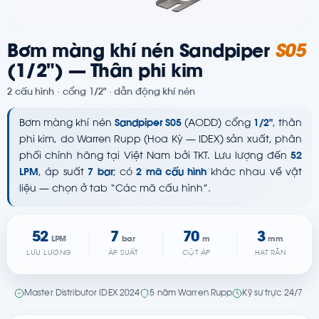
Bơm màng khí nén Sandpiper
S05
(1/2") — Thân phi kim
2 cấu hình · cổng 1/2" · dẫn động khí nén
Bơm màng khí nén
Sandpiper S05
(AODD) cổng
1/2"
, thân
phi kim, do Warren Rupp (Hoa Kỳ — IDEX) sản xuất, phân
phối chính hãng tại Việt Nam bởi TKT. Lưu lượng đến
52
LPM
, áp suất
7 bar
; có
2 mã cấu hình
khác nhau về vật
liệu — chọn ở tab “Các mã cấu hình”.
52
7
70
3
LPM
bar
m
mm
LƯU LƯỢNG
ÁP SUẤT
CỘT ÁP
HẠT RẮN
Master Distributor IDEX 2024
5 năm Warren Rupp
Kỹ sư trực 24/7