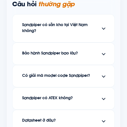
Câu hỏi
thường gặp
Sandpiper có sẵn kho tại Việt Nam
không?
Bảo hành Sandpiper bao lâu?
Có giải mã model code Sandpiper?
Sandpiper có ATEX không?
Datasheet ở đâu?