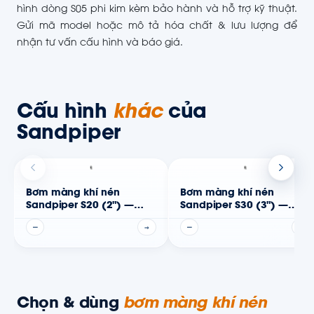
hình dòng S05 phi kim kèm bảo hành và hỗ trợ kỹ thuật.
Gửi mã model hoặc mô tả hóa chất & lưu lượng để
nhận tư vấn cấu hình và báo giá.
Cấu hình
khác
của
Sandpiper
Bơm màng khí nén
Bơm màng khí nén
Sandpiper S20 (2") —
Sandpiper S30 (3") —
Thân phi kim
Thân phi kim
—
→
—
→
Chọn & dùng
bơm màng khí nén