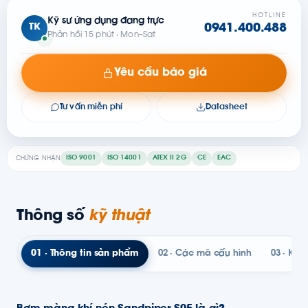
HOTLINE
Kỹ sư ứng dụng đang trực
TK
0941.400.488
Phản hồi 15 phút · Mon–Sat
Yêu cầu báo giá
Tư vấn miễn phí
Datasheet
ISO 9001
ISO 14001
ATEX II 2G
CE
EAC
CHỨNG NHẬN
Thông số
kỹ thuật
01 · Thông tin sản phẩm
02 · Các mã cấu hình
03 · Kỹ t