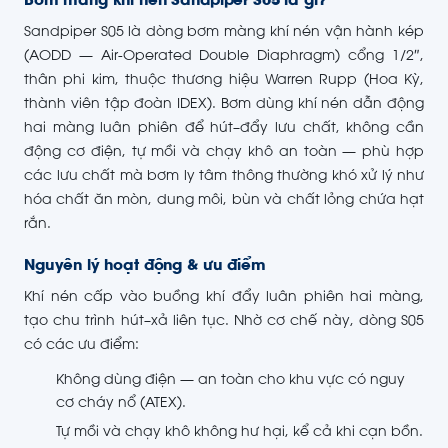
Bơm màng khí nén Sandpiper S05 là gì?
Sandpiper S05 là dòng bơm màng khí nén vận hành kép
(AODD — Air-Operated Double Diaphragm) cổng 1/2″,
thân phi kim, thuộc thương hiệu Warren Rupp (Hoa Kỳ,
thành viên tập đoàn IDEX). Bơm dùng khí nén dẫn động
hai màng luân phiên để hút–đẩy lưu chất, không cần
động cơ điện, tự mồi và chạy khô an toàn — phù hợp
các lưu chất mà bơm ly tâm thông thường khó xử lý như
hóa chất ăn mòn, dung môi, bùn và chất lỏng chứa hạt
rắn.
Nguyên lý hoạt động & ưu điểm
Khí nén cấp vào buồng khí đẩy luân phiên hai màng,
tạo chu trình hút–xả liên tục. Nhờ cơ chế này, dòng S05
có các ưu điểm:
Không dùng điện — an toàn cho khu vực có nguy
cơ cháy nổ (ATEX).
Tự mồi và chạy khô không hư hại, kể cả khi cạn bồn.