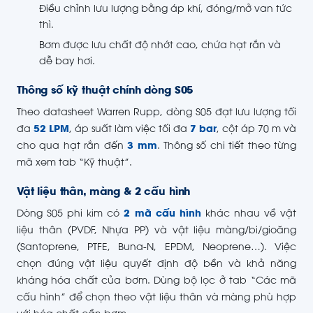
Điều chỉnh lưu lượng bằng áp khí, đóng/mở van tức
thì.
Bơm được lưu chất độ nhớt cao, chứa hạt rắn và
dễ bay hơi.
Thông số kỹ thuật chính dòng S05
Theo datasheet Warren Rupp, dòng S05 đạt lưu lượng tối
đa
52 LPM
, áp suất làm việc tối đa
7 bar
, cột áp 70 m và
cho qua hạt rắn đến
3 mm
. Thông số chi tiết theo từng
mã xem tab “Kỹ thuật”.
Vật liệu thân, màng & 2 cấu hình
Dòng S05 phi kim có
2 mã cấu hình
khác nhau về vật
liệu thân (PVDF, Nhựa PP) và vật liệu màng/bi/gioăng
(Santoprene, PTFE, Buna-N, EPDM, Neoprene…). Việc
chọn đúng vật liệu quyết định độ bền và khả năng
kháng hóa chất của bơm. Dùng bộ lọc ở tab “Các mã
cấu hình” để chọn theo vật liệu thân và màng phù hợp