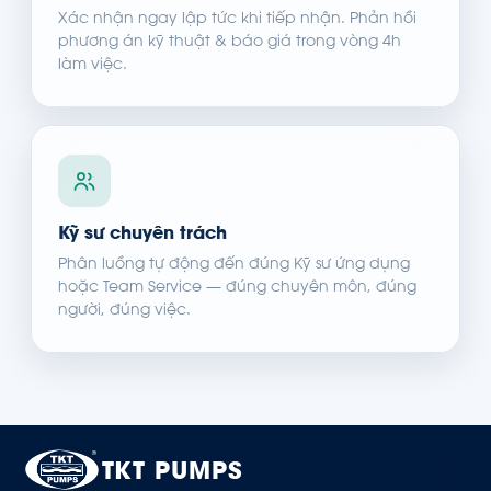
Xác nhận ngay lập tức khi tiếp nhận. Phản hồi
phương án kỹ thuật & báo giá trong vòng 4h
làm việc.
Kỹ sư chuyên trách
Phân luồng tự động đến đúng Kỹ sư ứng dụng
hoặc Team Service — đúng chuyên môn, đúng
người, đúng việc.
TKT PUMPS