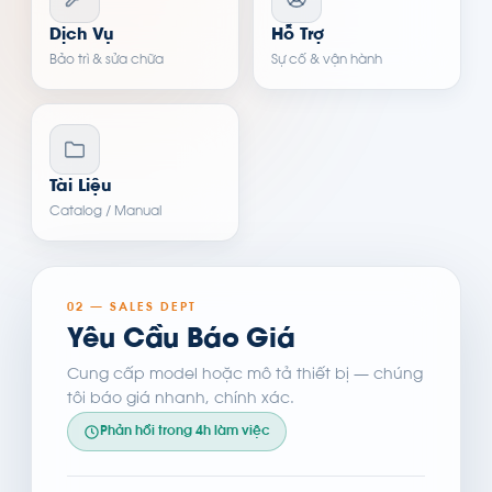
Dịch Vụ
Hỗ Trợ
Bảo trì & sửa chữa
Sự cố & vận hành
Tài Liệu
Catalog / Manual
02 — SALES DEPT
Yêu Cầu Báo Giá
Cung cấp model hoặc mô tả thiết bị — chúng
tôi báo giá nhanh, chính xác.
Phản hồi trong 4h làm việc