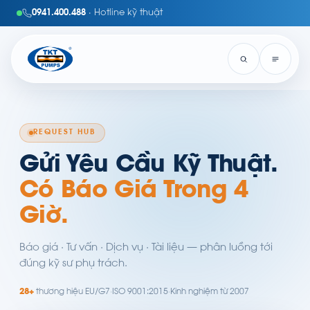
0941.400.488
· Hotline kỹ thuật
REQUEST HUB
Gửi Yêu Cầu Kỹ Thuật.
Có Báo Giá Trong 4
Giờ.
Báo giá · Tư vấn · Dịch vụ · Tài liệu — phân luồng tới
đúng kỹ sư phụ trách.
28+
thương hiệu EU/G7
·
ISO 9001:2015
·
Kinh nghiệm từ 2007