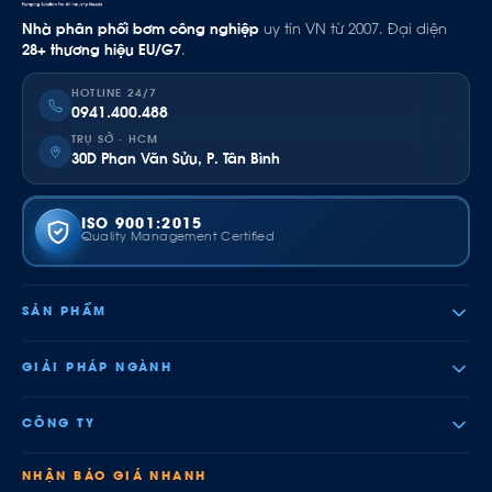
Nhà phân phối bơm công nghiệp
uy tín VN từ 2007. Đại diện
28+ thương hiệu EU/G7
.
HOTLINE 24/7
0941.400.488
TRỤ SỞ · HCM
30D Phan Văn Sửu, P. Tân Bình
ISO 9001:2015
Quality Management Certified
SẢN PHẨM
GIẢI PHÁP NGÀNH
CÔNG TY
NHẬN BÁO GIÁ NHANH