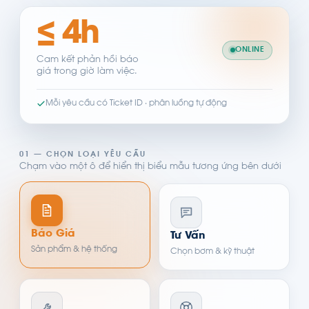
≤ 4h
ONLINE
Cam kết phản hồi báo
giá trong giờ làm việc.
Mỗi yêu cầu có Ticket ID · phân luồng tự động
01 — CHỌN LOẠI YÊU CẦU
Chạm vào một ô để hiển thị biểu mẫu tương ứng bên dưới
Báo Giá
Tư Vấn
Sản phẩm & hệ thống
Chọn bơm & kỹ thuật