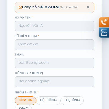
✕
Đang hỏi về:
CP-1076
SKU CP-1076
HỌ VÀ TÊN
*
SỐ ĐIỆN THOẠI
*
EMAIL
CÔNG TY / ĐƠN VỊ
NHÓM THIẾT BỊ
*
BƠM CN
HỆ THỐNG
PHỤ TÙNG