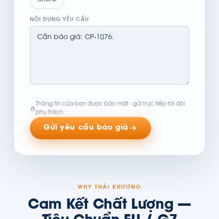
KHÁC
NỘI DUNG YÊU CẦU
Thông tin của bạn được bảo mật · gửi trực tiếp tới đội
phụ trách
Gửi yêu cầu báo giá
WHY THÁI KHƯƠNG
Cam Kết Chất Lượng —