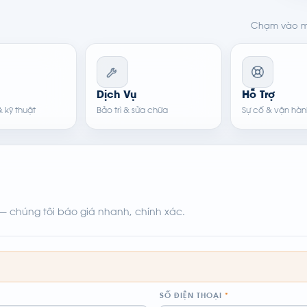
Chạm vào mộ
Dịch Vụ
Hỗ Trợ
 kỹ thuật
Bảo trì & sửa chữa
Sự cố & vận hàn
— chúng tôi báo giá nhanh, chính xác.
SỐ ĐIỆN THOẠI
*