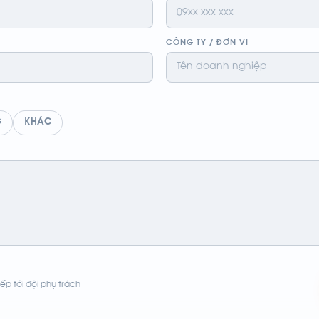
CÔNG TY / ĐƠN VỊ
G
KHÁC
ếp tới đội phụ trách