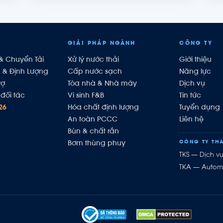
GIẢI PHÁP NGÀNH
CÔNG TY
& Chuyển Tải
Xử lý nước thải
Giới thiệu
h & Định Lượng
Cấp nước sạch
Năng lực
rợ
Tòa nhà & Nhà máy
Dịch vụ
đối tác
Vi sinh F&B
Tin tức
26
Hóa chất định lượng
Tuyển dụng
An toàn PCCC
Liên hệ
Bùn & chất rắn
CÔNG TY THÀ
Bơm thùng phuy
TKS — Dịch v
TKA — Autom