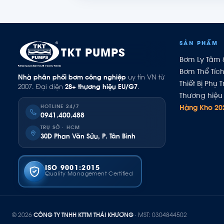
SẢN PHẨM
TKT PUMPS
Bơm Ly Tâm 
Bơm Thể Tíc
Nhà phân phối bơm công nghiệp
uy tín VN từ
Thiết Bị Phụ T
2007. Đại diện
28+ thương hiệu EU/G7
.
Thương hiệu 
HOTLINE 24/7
Hàng Kho 20
0941.400.488
TRỤ SỞ · HCM
30D Phan Văn Sửu, P. Tân Bình
ISO 9001:2015
Quality Management Certified
© 2026
CÔNG TY TNHH KTTM THÁI KHƯƠNG
· MST: 0304844502