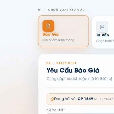
01 — CHỌN LOẠI YÊU CẦU
Báo Giá
Tư Vấn
Sản phẩm & hệ thống
Chọn bơm &
02 — SALES DEPT
Yêu Cầu Báo Giá
Cung cấp model hoặc mô tả thiết bị 
Đang hỏi về:
CP-1649
SKU CP-1649
HỌ VÀ TÊN
*