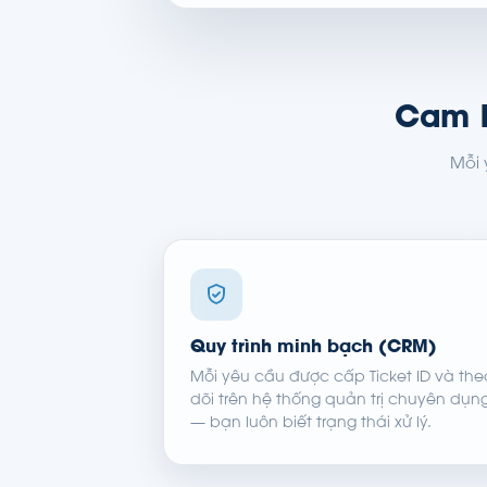
Cam K
Mỗi 
Quy trình minh bạch (CRM)
Mỗi yêu cầu được cấp Ticket ID và the
dõi trên hệ thống quản trị chuyên dụn
— bạn luôn biết trạng thái xử lý.