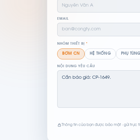
EMAIL
NHÓM THIẾT BỊ
*
BƠM CN
HỆ THỐNG
PHỤ TÙN
NỘI DUNG YÊU CẦU
Thông tin của bạn được bảo mật · gửi trực ti