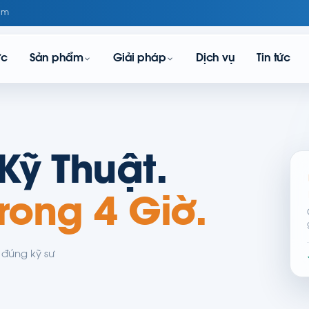
om
ực
Sản phẩm
Giải pháp
Dịch vụ
Tin tức
Kỹ Thuật.
rong 4 Giờ.
i đúng kỹ sư