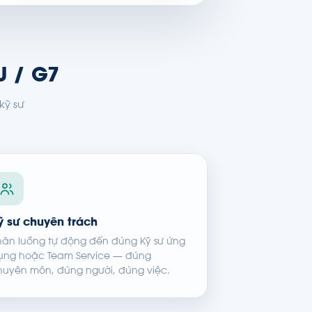
U / G7
kỹ sư
ỹ sư chuyên trách
hân luồng tự động đến đúng Kỹ sư ứng
ụng hoặc Team Service — đúng
huyên môn, đúng người, đúng việc.