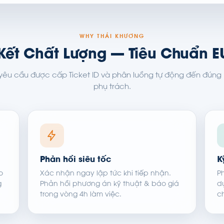
WHY THÁI KHƯƠNG
ết Chất Lượng — Tiêu Chuẩn E
yêu cầu được cấp Ticket ID và phân luồng tự động đến đúng 
phụ trách.
Phản hồi siêu tốc
K
o
Xác nhận ngay lập tức khi tiếp nhận.
P
g
Phản hồi phương án kỹ thuật & báo giá
d
trong vòng 4h làm việc.
c