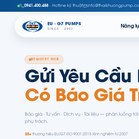
0941.400.488
· Hotline kỹ thuật
info@thaikhuongpump.c
EU · G7 PUMPS
Năng l
SINCE · 2007
REQUEST HUB
Gửi Yêu Cầu 
Có Báo Giá T
Báo giá · Tư vấn · Dịch vụ · Tài liệu — phân luồng tớ
phụ trách.
28+
thương hiệu EU/G7
·
ISO 9001:2015
·
Kinh nghiệm từ 2007