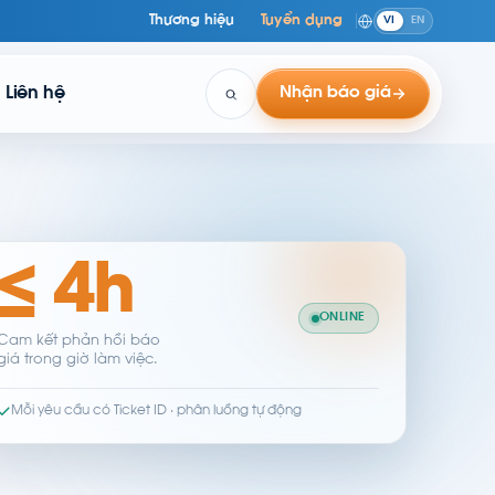
Thương hiệu
Tuyển dụng
VI
EN
Liên hệ
Nhận báo giá
≤ 4h
ONLINE
Cam kết phản hồi báo
giá trong giờ làm việc.
Mỗi yêu cầu có Ticket ID · phân luồng tự động