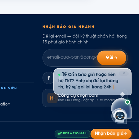
NHẬN BÁO GIÁ NHANH
Để lại email — đội kỹ thuật phản hồi trong
15 phút giờ hành chính.
Gửi
✕
👋 Cần báo giá hoặc liên
ZL
hệ TKT? Anh/chị để lại thông
tin, kỹ sư gọi lại trong 24h.
NH VIÊN
Công cụ chọn bơm
ụ
Tính lưu lượng · cột áp → ra model
ation
Nhận báo giá
OPERATIONAL