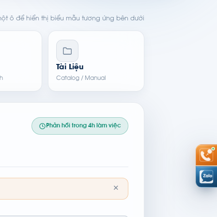
t ô để hiển thị biểu mẫu tương ứng bên dưới
Tài Liệu
h
Catalog / Manual
Phản hồi trong 4h làm việc
✕