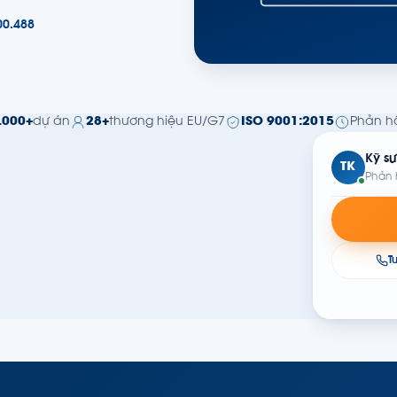
00.488
.000+
dự án
28+
thương hiệu EU/G7
ISO 9001:2015
Phản hồ
Kỹ sư
TK
Phản 
T