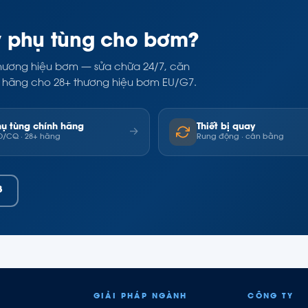
y phụ tùng cho bơm?
i thương hiệu bơm — sửa chữa 24/7, căn
ính hãng cho 28+ thương hiệu bơm EU/G7.
hụ tùng chính hãng
Thiết bị quay
→
/CQ · 28+ hãng
Rung động · cân bằng
8
GIẢI PHÁP NGÀNH
CÔNG TY