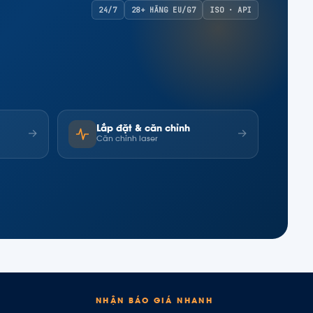
24/7
28+ HÃNG EU/G7
ISO · API
Lắp đặt & căn chỉnh
→
→
Căn chỉnh laser
NHẬN BÁO GIÁ NHANH