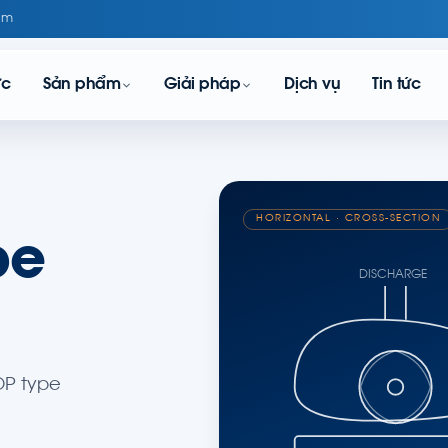
om
ực
Sản phẩm
Giải pháp
Dịch vụ
Tin tức
HORIZONTAL · CROSS-SECTION
pe
DISCHARGE
P type