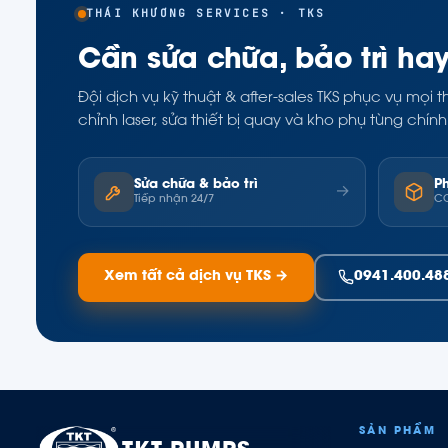
THÁI KHƯƠNG SERVICES · TKS
Cần sửa chữa, bảo trì ha
Đội dịch vụ kỹ thuật & after-sales TKS phục vụ mọ
chỉnh laser, sửa thiết bị quay và kho phụ tùng ch
Sửa chữa & bảo trì
P
→
Tiếp nhận 24/7
CO
Xem tất cả dịch vụ TKS →
0941.400.48
SẢN PHẨM