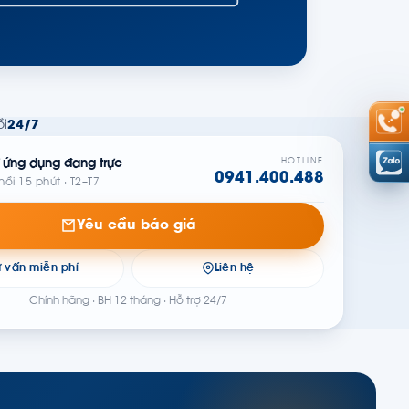
i
24/7
HOTLINE
 ứng dụng đang trực
0941.400.488
hồi 15 phút · T2–T7
Yêu cầu báo giá
ư vấn miễn phí
Liên hệ
Chính hãng · BH 12 tháng · Hỗ trợ 24/7