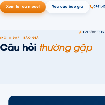
Xem tất cả model
Yêu cầu báo giá
0941.4
19+
năm
12
HỎI & ĐÁP · BÁO GIÁ
Câu hỏi
thường gặp