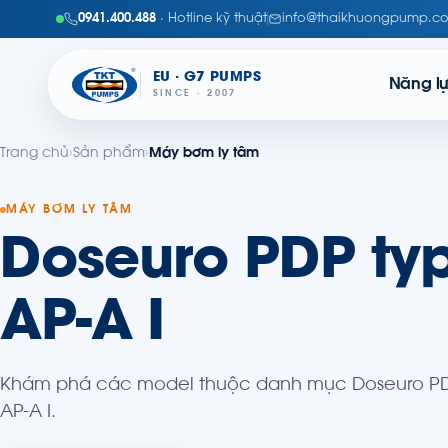
0941.400.488
· Hotline kỹ thuật
info@thaikhuongpump.c
EU · G7 PUMPS
Năng l
SINCE · 2007
Trang chủ
›
Sản phẩm
›
Máy bơm ly tâm
MÁY BƠM LY TÂM
Doseuro PDP ty
AP-A I
Khám phá các model thuộc danh mục Doseuro PD
AP-A I.