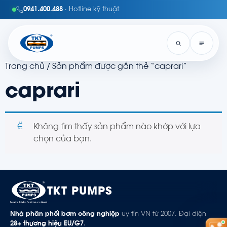
0941.400.488
· Hotline kỹ thuật
Trang chủ
/ Sản phẩm được gắn thẻ “caprari”
caprari
Không tìm thấy sản phẩm nào khớp với lựa
chọn của bạn.
TKT PUMPS
Nhà phân phối bơm công nghiệp
uy tín VN từ 2007. Đại diện
28+ thương hiệu EU/G7
.