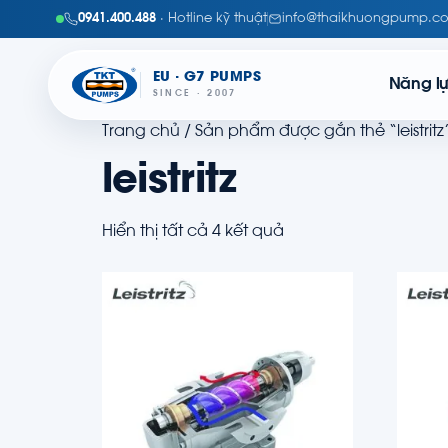
0941.400.488
· Hotline kỹ thuật
info@thaikhuongpump.c
EU · G7 PUMPS
Năng l
SINCE · 2007
Trang chủ
/ Sản phẩm được gắn thẻ “leistritz
leistritz
Hiển thị tất cả 4 kết quả