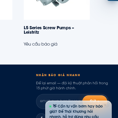
L5 Series Screw Pumps –
Leistritz
Yêu cầu báo giá
NHẬN BÁO GIÁ NHANH
Để lại email — đội kỹ thuật phản hồi trong
15 phút giờ hành chính.
Gửi
✕
👋 Cần tư vấn bơm hay báo
giá? Để Thái Khương hỏi
nhanh, hỗ trợ đúng nhu cầu