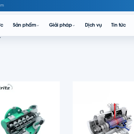
om
ực
Sản phẩm
Giải pháp
Dịch vụ
Tin tức
”