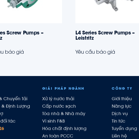
ies Screw Pumps –
L4 Series Screw Pumps –
tz
Leistritz
u báo giá
Yêu cầu báo giá
GIẢI PHÁP NGÀNH
CÔNG TY
& Chuyển Tải
Xử lý nước thải
Giới thiệu
h & Định Lượng
Cấp nước sạch
Năng lực
rợ
Tòa nhà & Nhà máy
Dịch vụ
đối tác
Vi sinh F&B
Tin tức
26
Hóa chất định lượng
Tuyển dụng
An toàn PCCC
Liên hệ