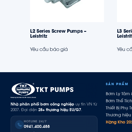
L2 Series Screw Pumps –
L3 Ser
Leistritz
Leistri
Yêu cầu báo giá
Yêu cầ
SẢN PHẨM
TKT PUMPS
Bơm Ly Tâm 
Bơm Thể Tíc
Nhà phân phối bơm công nghiệp
uy tín VN từ
Thiết Bị Phụ T
2007. Đại diện
28+ thương hiệu EU/G7
.
Thương hiệu 
HOTLINE 24/7
Hàng Kho 20
0941.400.488