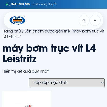
0941.400.488
· Hotline kỹ thuật
Trang chủ
/ Sản phẩm được gắn thẻ “máy bơm trục vít
L4 Leistritz”
máy bơm trục vít L4
Leistritz
Hiển thị kết quả duy nhất