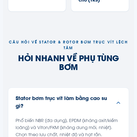
chỗ (TKS)
CÂU HỎI VỀ STATOR & ROTOR BƠM TRỤC VÍT LỆCH
TÂM
HỎI NHANH VỀ PHỤ TÙNG
BƠM
Stator bơm trục vít làm bằng cao su
gì?
Phổ biến NBR (đa dụng), EPDM (kháng axit/kiềm
loãng) và Viton/FKM (kháng dung môi, nhiệt).
Chọn theo lưu chất, nhiệt độ và hạt rắn.