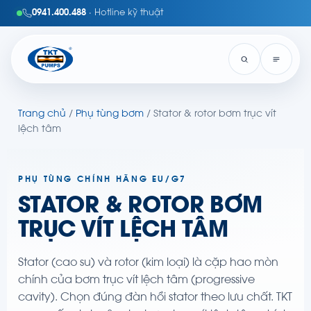
0941.400.488
· Hotline kỹ thuật
Trang chủ
/
Phụ tùng bơm
/ Stator & rotor bơm trục vít
lệch tâm
PHỤ TÙNG CHÍNH HÃNG EU/G7
STATOR & ROTOR BƠM
TRỤC VÍT LỆCH TÂM
Stator (cao su) và rotor (kim loại) là cặp hao mòn
chính của bơm trục vít lệch tâm (progressive
cavity). Chọn đúng đàn hồi stator theo lưu chất. TKT