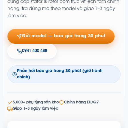
cung cấp stator & rotor bơm trục vít lệch tâm chính
hãng, tra đúng mã theo model và giao 1–3 ngày
làm việc.
Gửi model — báo giá trong 30 phút
0941 400 488
Phản hồi báo giá trong 30 phút (giờ hành
chính)
5.000+ phụ tùng sẵn kho
Chính hãng EU/G7
Giao 1–3 ngày làm việc