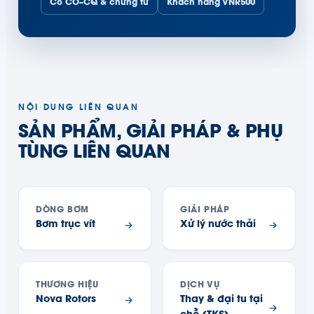
Có CO–CQ & chứng từ
Khách hàng VNR500
NỘI DUNG LIÊN QUAN
SẢN PHẨM, GIẢI PHÁP & PHỤ
TÙNG LIÊN QUAN
DÒNG BƠM
GIẢI PHÁP
Bơm trục vít
Xử lý nước thải
THƯƠNG HIỆU
DỊCH VỤ
Nova Rotors
Thay & đại tu tại