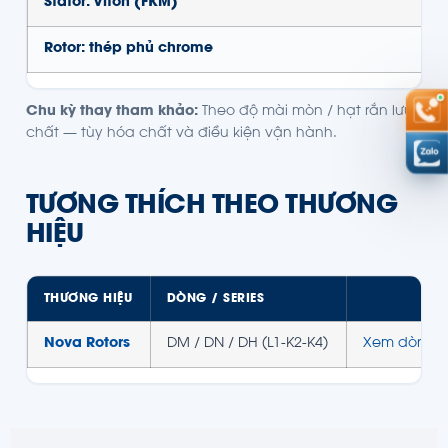
Stator: Viton (FKM)
Rotor: thép phủ chrome
Chu kỳ thay tham khảo:
Theo độ mài mòn / hạt rắn lưu
chất — tùy hóa chất và điều kiện vận hành.
TƯƠNG THÍCH THEO THƯƠNG
HIỆU
THƯƠNG HIỆU
DÒNG / SERIES
Nova Rotors
DM / DN / DH (L1-K2-K4)
Xem dòng 