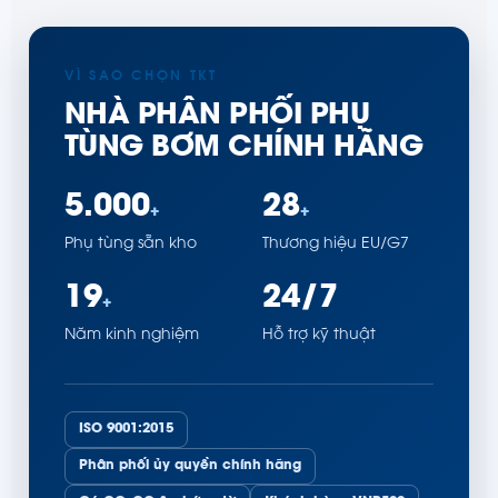
VÌ SAO CHỌN TKT
NHÀ PHÂN PHỐI PHỤ
TÙNG BƠM CHÍNH HÃNG
5.000
28
+
+
Phụ tùng sẵn kho
Thương hiệu EU/G7
19
24/7
+
Năm kinh nghiệm
Hỗ trợ kỹ thuật
ISO 9001:2015
Phân phối ủy quyền chính hãng