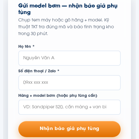
Gửi model bơm — nhận báo giá phụ
tùng
Chụp tem máy hoặc gõ hãng + model. Kỹ
thuật TKT tra đúng mã và báo tình trạng kho
trong 30 phút.
Họ tên *
Số điện thoại / Zalo *
Hãng + model bơm (hoặc phụ tùng cần)
Nhận báo giá phụ tùng