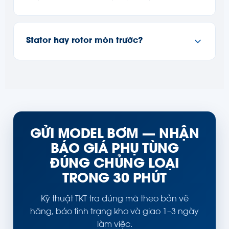
Stator hay rotor mòn trước?
GỬI MODEL BƠM — NHẬN
BÁO GIÁ PHỤ TÙNG
ĐÚNG CHỦNG LOẠI
TRONG 30 PHÚT
Kỹ thuật TKT tra đúng mã theo bản vẽ
hãng, báo tình trạng kho và giao 1–3 ngày
làm việc.