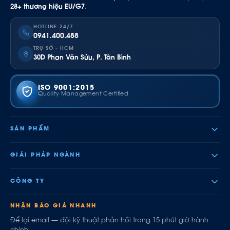
28+ thương hiệu EU/G7
.
HOTLINE 24/7
0941.400.488
TRỤ SỞ · HCM
30D Phan Văn Sửu, P. Tân Bình
ISO 9001:2015
Quality Management Certified
SẢN PHẨM
GIẢI PHÁP NGÀNH
CÔNG TY
NHẬN BÁO GIÁ NHANH
Để lại email — đội kỹ thuật phản hồi trong 15 phút giờ hành