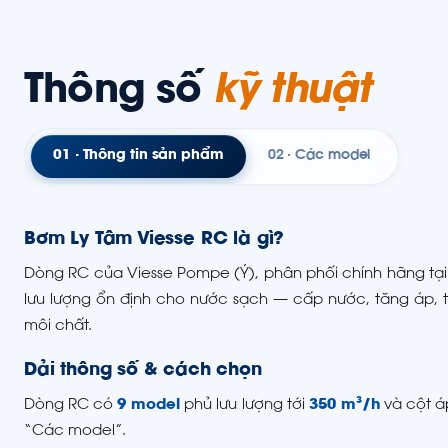
Thông số
kỹ thuật
01 · Thông tin sản phẩm
02 · Các model
Bơm Ly Tâm Viesse RC là gì?
Dòng RC của Viesse Pompe (Ý), phân phối chính hãng tại
lưu lượng ổn định cho nước sạch — cấp nước, tăng áp, t
môi chất.
Dải thông số & cách chọn
Dòng RC có
9 model
phủ lưu lượng tới
350 m³/h
và cột á
“Các model”.