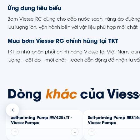
Ứng dụng tiêu biểu
Bơm Viesse RC dùng cho cấp nước sạch, tăng áp đường ố
lưu lượng lớn, vận hành bền với vật liệu phù hợp môi chất.
Mua bơm Viesse RC chính hãng tại TKT
TKT là nhà phân phối chính hãng Viesse tại Việt Nam, cun
lượng – cột áp – môi chất – cách dẫn động để nhận tư vấ
Dòng
khác
của Viess
Self-priming Pump RW425+TT -
Self-priming Pump RB316
Viesse Pompe
Viesse Pompe
—
→
—