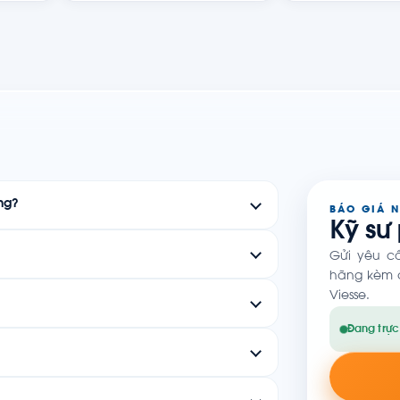
ng?
BÁO GIÁ 
Kỹ sư
Gửi yêu c
hãng kèm c
Viesse.
Đang trực