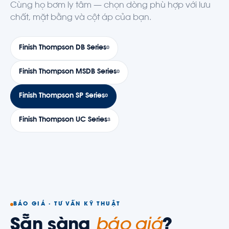
Cùng họ bơm ly tâm — chọn dòng phù hợp với lưu
chất, mặt bằng và cột áp của bạn.
Finish Thompson DB Series
0
Finish Thompson MSDB Series
0
Finish Thompson SP Series
0
Finish Thompson UC Series
3
BÁO GIÁ · TƯ VẤN KỸ THUẬT
Sẵn sàng
báo giá
?