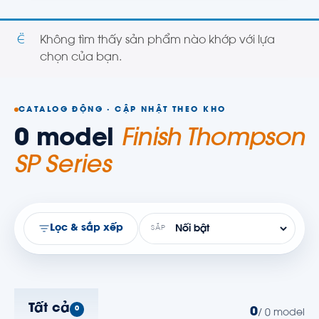
Không tìm thấy sản phẩm nào khớp với lựa
chọn của bạn.
CATALOG ĐỘNG · CẬP NHẬT THEO KHO
0 model
Finish Thompson
SP Series
Lọc & sắp xếp
SẮP
Tất cả
0
0
/ 0 model