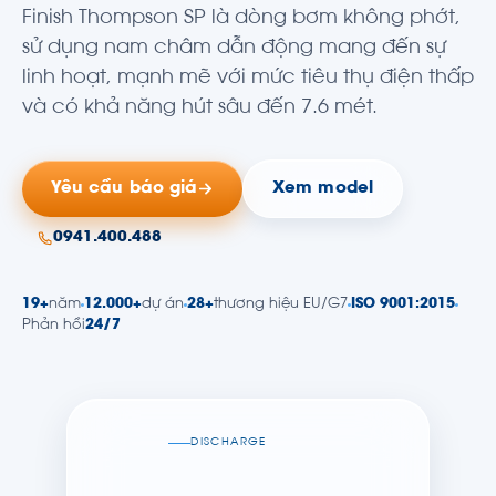
Finish Thompson SP là dòng bơm không phớt,
sử dụng nam châm dẫn động mang đến sự
linh hoạt, mạnh mẽ với mức tiêu thụ điện thấp
và có khả năng hút sâu đến 7.6 mét.
Yêu cầu báo giá
Xem model
0941.400.488
19+
năm
12.000+
dự án
28+
thương hiệu EU/G7
ISO 9001:2015
Phản hồi
24/7
DISCHARGE