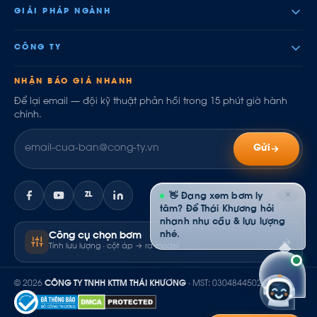
GIẢI PHÁP NGÀNH
CÔNG TY
NHẬN BÁO GIÁ NHANH
Để lại email — đội kỹ thuật phản hồi trong 15 phút giờ hành
chính.
Gửi
ZL
✕
👋 Đang xem bơm ly
tâm? Để Thái Khương hỏi
nhanh nhu cầu & lưu lượng
nhé.
Công cụ chọn bơm
Tính lưu lượng · cột áp → ra model
© 2026
CÔNG TY TNHH KTTM THÁI KHƯƠNG
· MST: 0304844502