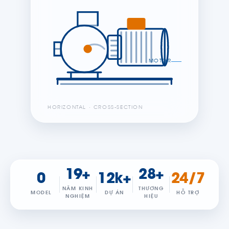
MOTOR
HORIZONTAL · CROSS-SECTION
19+
28+
0
12k+
24/7
NĂM KINH
THƯƠNG
MODEL
DỰ ÁN
HỖ TRỢ
NGHIỆM
HIỆU