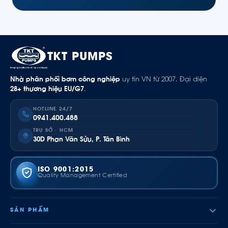
TKT PUMPS
Nhà phân phối bơm công nghiệp
uy tín VN từ 2007. Đại diện
28+ thương hiệu EU/G7
.
HOTLINE 24/7
0941.400.488
TRỤ SỞ · HCM
30D Phan Văn Sửu, P. Tân Bình
ISO 9001:2015
Quality Management Certified
SẢN PHẨM