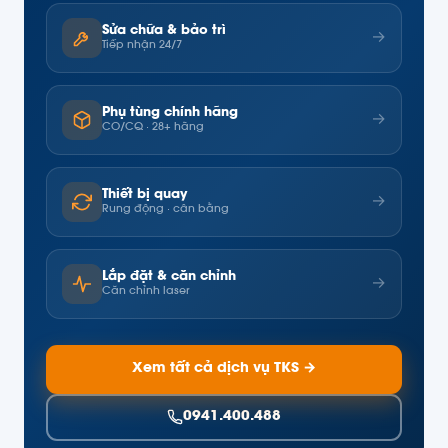
Sửa chữa & bảo trì
→
Tiếp nhận 24/7
Phụ tùng chính hãng
→
CO/CQ · 28+ hãng
Thiết bị quay
→
Rung động · cân bằng
Lắp đặt & căn chỉnh
→
Căn chỉnh laser
Xem tất cả dịch vụ TKS →
0941.400.488