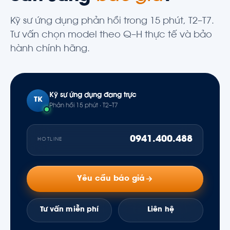
Kỹ sư ứng dụng phản hồi trong 15 phút, T2–T7.
Tư vấn chọn model theo Q–H thực tế và bảo
hành chính hãng.
Kỹ sư ứng dụng đang trực
TK
Phản hồi 15 phút · T2–T7
0941.400.488
HOTLINE
Yêu cầu báo giá
Tư vấn miễn phí
Liên hệ