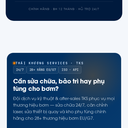
CHÍNH HÃNG · BH 12 THÁNG · HỖ TRỢ 24/7
THÁI KHƯƠNG SERVICES · TKS
24/7
28+ HÃNG EU/G7
ISO · API
Cần sửa chữa, bảo trì hay phụ
tùng cho bơm?
Đội dịch vụ kỹ thuật & after-sales TKS phục vụ mọi
thương hiệu bơm — sửa chữa 24/7, căn chỉnh
laser, sửa thiết bị quay và kho phụ tùng chính
hãng cho 28+ thương hiệu bơm EU/G7.