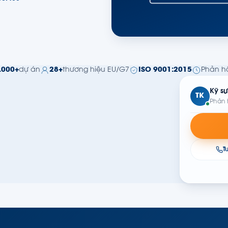
.000+
dự án
28+
thương hiệu EU/G7
ISO 9001:2015
Phản hồ
Kỹ sư
TK
Phản 
T