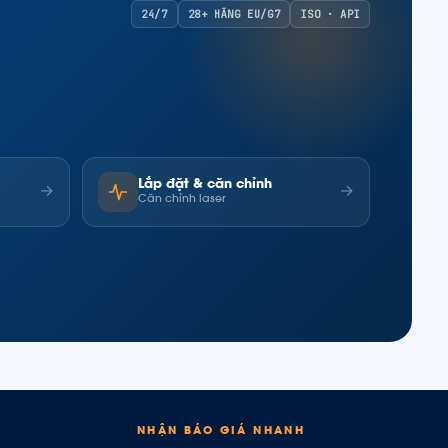
24/7
28+ HÃNG EU/G7
ISO · API
Lắp đặt & căn chỉnh
→
→
Căn chỉnh laser
NHẬN BÁO GIÁ NHANH