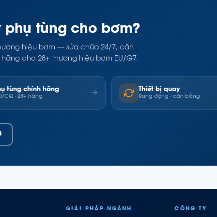
y phụ tùng cho bơm?
i thương hiệu bơm — sửa chữa 24/7, căn
ính hãng cho 28+ thương hiệu bơm EU/G7.
hụ tùng chính hãng
Thiết bị quay
→
/CQ · 28+ hãng
Rung động · cân bằng
8
GIẢI PHÁP NGÀNH
CÔNG TY