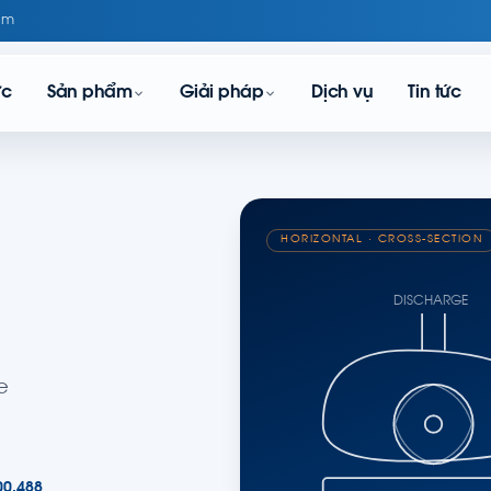
om
ực
Sản phẩm
Giải pháp
Dịch vụ
Tin tức
HORIZONTAL · CROSS-SECTION
DISCHARGE
e
00.488