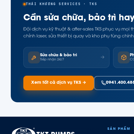
THÁI KHƯƠNG SERVICES · TKS
Cần sửa chữa, bảo trì ha
Đội dịch vụ kỹ thuật & after-sales TKS phục vụ mọ
chỉnh laser, sửa thiết bị quay và kho phụ tùng ch
Sửa chữa & bảo trì
P
→
Tiếp nhận 24/7
CO
Xem tất cả dịch vụ TKS →
0941.400.48
SẢN PHẨM