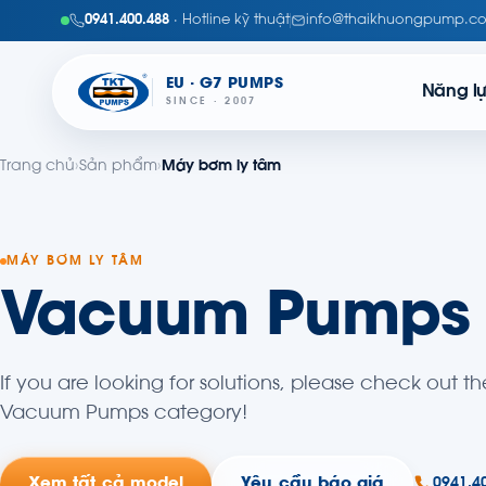
0941.400.488
· Hotline kỹ thuật
info@thaikhuongpump.c
EU · G7 PUMPS
Năng l
SINCE · 2007
Trang chủ
›
Sản phẩm
›
Máy bơm ly tâm
MÁY BƠM LY TÂM
Vacuum Pumps
If you are looking for solutions, please check out th
Vacuum Pumps category!
Xem tất cả model
Yêu cầu báo giá
0941.4