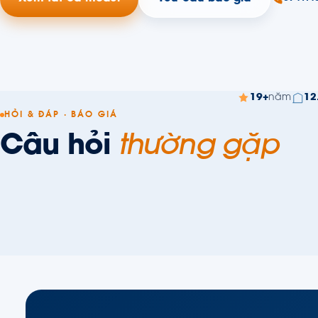
19+
năm
12
HỎI & ĐÁP · BÁO GIÁ
Câu hỏi
thường gặp