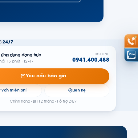
i
24/7
HOTLINE
 ứng dụng đang trực
0941.400.488
hồi 15 phút · T2–T7
Yêu cầu báo giá
ư vấn miễn phí
Liên hệ
Chính hãng · BH 12 tháng · Hỗ trợ 24/7