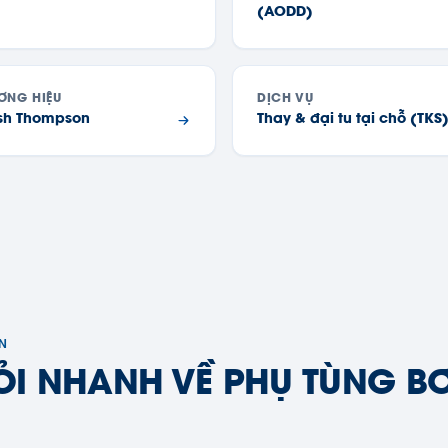
(AODD)
ƠNG HIỆU
DỊCH VỤ
ish Thompson
Thay & đại tu tại chỗ (TKS
ÉN
ỎI NHANH VỀ PHỤ TÙNG B