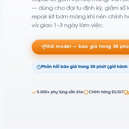
— dùng cho đại tu định kỳ, giảm số
repair kit bơm màng khí nén chính 
và giao 1–3 ngày làm việc.
Gửi model — báo giá trong 30 phú
Phản hồi báo giá trong 30 phút (giờ hành
5.000+ phụ tùng sẵn kho
Chính hãng EU/G7