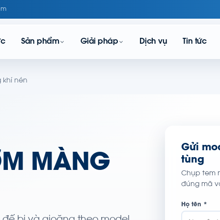
om
ực
Sản phẩm
Giải pháp
Dịch vụ
Tin tức
 khí nén
Gửi mo
BƠM MÀNG
tùng
Chụp tem m
đúng mã và
Họ tên *
, đế bi và gioăng theo model