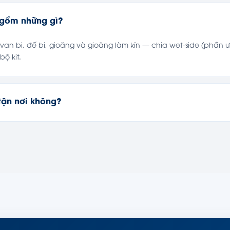
 gồm những gì?
van bi, đế bi, gioăng và gioăng làm kín — chia wet-side (phần ướt
ộ kit.
tận nơi không?