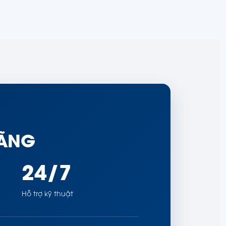
HÃNG
24/7
Hỗ trợ kỹ thuật