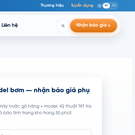
Thương hiệu
Tuyển dụng
VI
EN
Liên hệ
Nhận báo giá
del bơm — nhận báo giá phụ
áy hoặc gõ hãng + model. Kỹ thuật TKT tra
 báo tình trạng kho trong 30 phút.