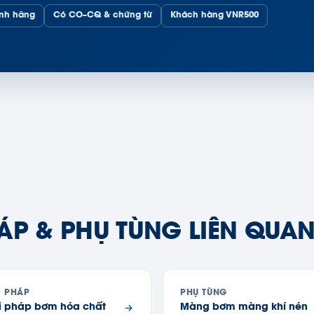
ính hãng
Có CO–CQ & chứng từ
Khách hàng VNR500
ÁP & PHỤ TÙNG LIÊN QUA
I PHÁP
PHỤ TÙNG
i pháp bơm hóa chất
Màng bơm màng khí nén