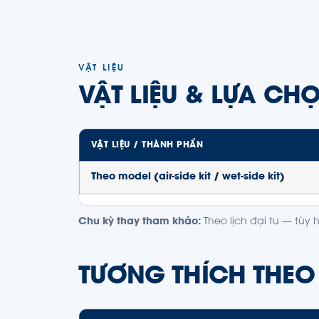
VẬT LIỆU
VẬT LIỆU & LỰA CH
VẬT LIỆU / THÀNH PHẦN
Theo model (air-side kit / wet-side kit)
Chu kỳ thay tham khảo:
Theo lịch đại tu — tùy 
TƯƠNG THÍCH THEO