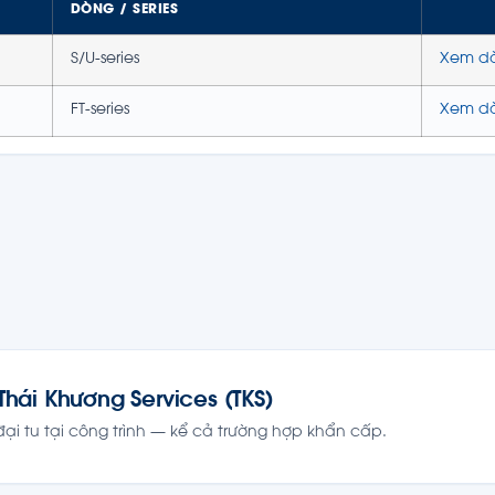
DÒNG / SERIES
S/U-series
Xem d
FT-series
Xem d
Thái Khương Services (TKS)
đại tu tại công trình — kể cả trường hợp khẩn cấp.