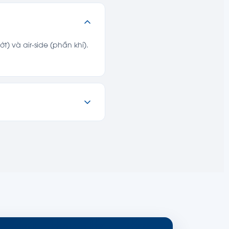
) và air-side (phần khí).