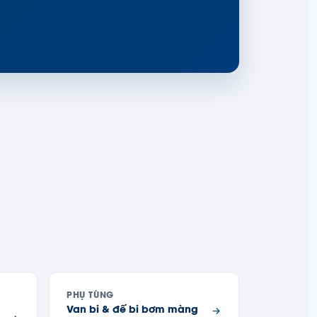
N
PHỤ TÙNG
Van bi & đế bi bơm màng