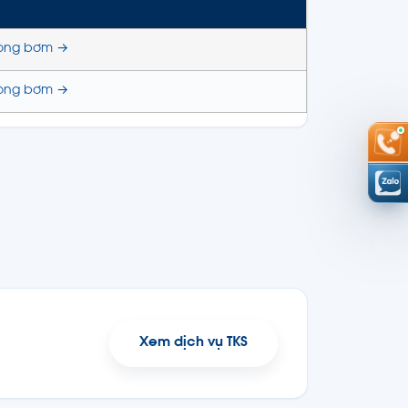
òng bơm →
òng bơm →
Xem dịch vụ TKS