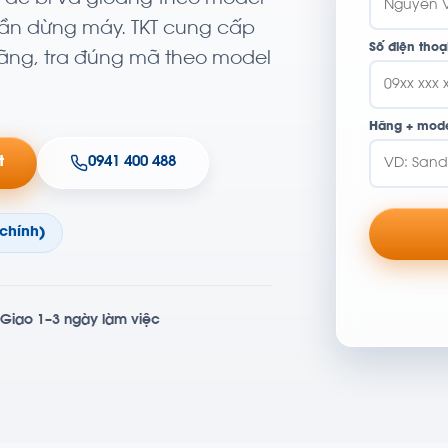
 lần dừng máy. TKT cung cấp
Số điện thoại
hãng, tra đúng mã theo model
Hãng + mode
t
0941 400 488
 chính)
Giao 1–3 ngày làm việc