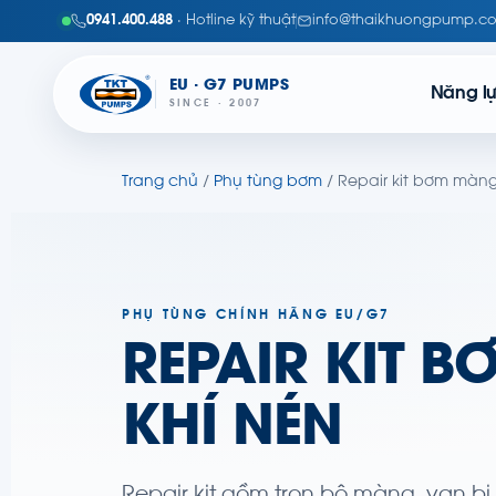
0941.400.488
· Hotline kỹ thuật
info@thaikhuongpump.c
EU · G7 PUMPS
Năng l
SINCE · 2007
Trang chủ
/
Phụ tùng bơm
/ Repair kit bơm màng
PHỤ TÙNG CHÍNH HÃNG EU/G7
REPAIR KIT 
KHÍ NÉN
Repair kit gồm trọn bộ màng, van bi