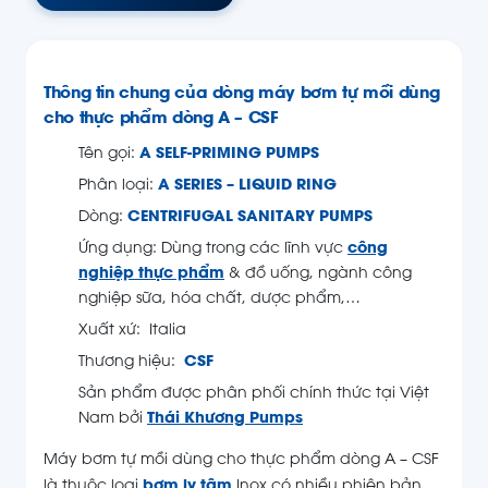
Thông tin chung của dòng máy bơm tự mồi dùng
cho thực phẩm dòng A – CSF
Tên gọi:
A SELF-PRIMING PUMPS
Phân loại:
A SERIES – LIQUID RING
Dòng:
CENTRIFUGAL SANITARY PUMPS
Ứng dụng: Dùng trong các lĩnh vực
công
nghiệp thực phẩm
& đồ uống, ngành công
nghiệp sữa, hóa chất, dược phẩm,…
Xuất xứ: Italia
Thương hiệu:
CSF
Sản phẩm được phân phối chính thức tại Việt
Nam bởi
Thái Khương Pumps
Máy bơm tự mồi dùng cho thực phẩm dòng A – CSF
là thuộc loại
bơm ly tâm
Inox có nhiều phiên bản