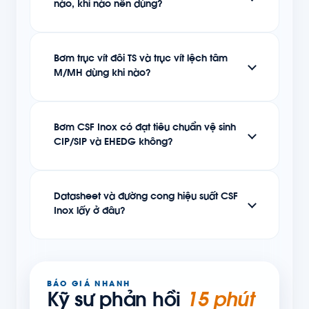
nào, khi nào nên dùng?
Bơm trục vít đôi TS và trục vít lệch tâm
M/MH dùng khi nào?
Bơm CSF Inox có đạt tiêu chuẩn vệ sinh
CIP/SIP và EHEDG không?
Datasheet và đường cong hiệu suất CSF
Inox lấy ở đâu?
BÁO GIÁ NHANH
Kỹ sư phản hồi
15 phút