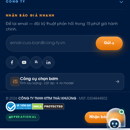
CÔNG TY
NHẬN BÁO GIÁ NHANH
Để lại email — đội kỹ thuật phản hồi trong 15 phút giờ hành
chính.
Gửi
ZL
Công cụ chọn bơm
Tính lưu lượng · cột áp → ra model
© 2026
CÔNG TY TNHH KTTM THÁI KHƯƠNG
· MST: 0304844502
Nhận báo giá
OPERATIONAL