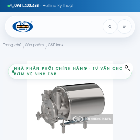
0941.400.488
· Hotline kỹ thuật
Trang chủ
Sản phẩm
CSF Inox
/
/
NHÀ PHÂN PHỐI CHÍNH HÃNG · TƯ VẤN CHỌN
BƠM VỆ SINH F&B