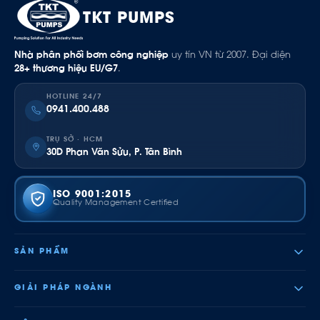
TKT PUMPS
Nhà phân phối bơm công nghiệp
uy tín VN từ 2007. Đại diện
28+ thương hiệu EU/G7
.
HOTLINE 24/7
0941.400.488
TRỤ SỞ · HCM
30D Phan Văn Sửu, P. Tân Bình
ISO 9001:2015
Quality Management Certified
SẢN PHẨM
GIẢI PHÁP NGÀNH