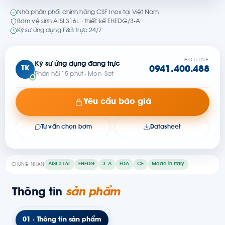
Nhà phân phối chính hãng CSF Inox tại Việt Nam
Bơm vệ sinh AISI 316L · thiết kế EHEDG/3-A
Kỹ sư ứng dụng F&B trực 24/7
HOTLINE
Kỹ sư ứng dụng đang trực
TK
0941.400.488
Phản hồi 15 phút · Mon–Sat
Yêu cầu báo giá
Tư vấn chọn bơm
Datasheet
AISI 316L
EHEDG
3-A
FDA
CE
Made in Italy
CHỨNG NHẬN
Thông tin
sản phẩm
01 · Thông tin sản phẩm