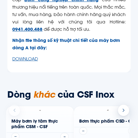
cấp
bơm công nghiệp chính hãng
của nhiều
thương hiệu nổi tiếng trên toàn quốc. Mọi thắc mắc,
tư vấn, mua hàng, bảo hành chính hãng quý khách
vui lòng liên hệ với chúng tôi qua Hotline:
0941.400.488
để được hỗ trợ tối ưu.
Nhận file thông số kỹ thuật chi tiết của máy bơm
dòng A tại đây:
DOWNLOAD
Dòng
khác
của CSF Inox
Máy bơm ly tâm thực
Bơm thực phẩm CSD - CSF
phẩm CSM - CSF
—
→
—
→