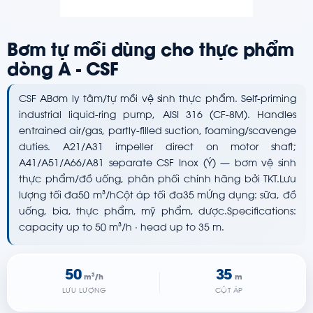
Bơm tự mồi dùng cho thực phẩm
dòng A - CSF
CSF ABơm ly tâm/tự mồi vệ sinh thực phẩm. Self-priming
industrial liquid-ring pump, AISI 316 (CF-8M). Handles
entrained air/gas, partly-filled suction, foaming/scavenge
duties. A21/A31 impeller direct on motor shaft;
A41/A51/A66/A81 separate CSF Inox (Ý) — bơm vệ sinh
thực phẩm/đồ uống, phân phối chính hãng bởi TKT.Lưu
lượng tối đa50 m³/hCột áp tối đa35 mỨng dụng: sữa, đồ
uống, bia, thực phẩm, mỹ phẩm, dược.Specifications:
capacity up to 50 m³/h · head up to 35 m.
50
35
m³/h
m
LƯU LƯỢNG
CỘT ÁP