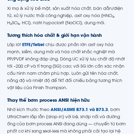
Xi mạ & xử lý bề mặt, sản xuất hóa chất, bán dẫn/điện
tử, xử lý nước thải công nghiệp, axit oxy hóa (HNO₃,
H₂SO₄, HCl), natri hypoclorit (NaOCl), dung môi.
Tương thích hóa chất & giới hạn vận hành
Lớp lót
ETFE/Tefzel
chịu được phần lớn axit oxy hóa
mạnh, kiềm, dung môi và hóa chất khắc nghiệt mà
PP/PVDF không đáp ứng. Dòng UC xử lý lưu chất độ nhớt
tới ~200 cP và tỉ trọng (SG) cao; với SG lớn cần xác nhận
cấu hình nam châm phù hợp. Luôn gửi tên hóa chất,
nồng độ và nhiệt độ để TKT đối chiếu bảng tương thích
vật liệu của Finish Thompson.
Thay thế bơm process ANSI hiện hữu
Nhờ kích thước theo
ANSI/ASME B73.1 và B73.3
, bơm
UltraChem lắp lẫn (drop-in) với bệ, khớp nối và đường
ống của bơm process ANSI đang dùng — chuyển từ bơm
phốt cơ khí sang seal-less mà không phải cải tạo lại hệ