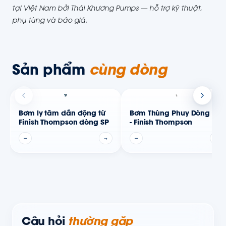
tại Việt Nam bởi Thái Khương Pumps — hỗ trợ kỹ thuật,
phụ tùng và báo giá.
Sản phẩm
cùng dòng
Bơm ly tâm dẫn động từ
Bơm Thùng Phuy Dòng TM
Finish Thompson dòng SP
- Finish Thompson
—
→
—
→
Câu hỏi
thường gặp