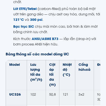
chất.
Lót ETFE/Tefzel
(carbon-filled) phủ toàn bộ bề mặt
ướt trên gang dẻo — chịu axit oxy hóa, dung môi, tới
121°C
và
300 psi
.
Bạc trục SiC
chịu mài mòn cao, bôi trơn & làm mát
bằng chính lưu chất.
Kích thước
ANSI/ASME B73
— lắp lẫn (drop-in) với
bơm process ANSI hiện hữu.
Bảng thông số các model dòng UC
Model
Lưu
Cột
Nhiệt
Cổng
Động
lượng
áp
độ
hút×xả
tối đa
tối
(°C)
(m³/h)
đa
(m)
UC326
102
50,8
121
3×2
to
30HP