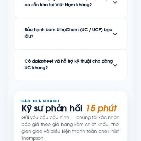
có sẵn kho tại Việt Nam không?
Bảo hành bơm UltraChem (UC / UCP) bao
lâu?
Có datasheet và hỗ trợ kỹ thuật cho dòng
UC không?
BÁO GIÁ NHANH
Kỹ sư phản hồi
15 phút
Gửi yêu cầu cấu hình — chúng tôi xác nhận
báo giá theo giá hãng kèm chiết khấu, thời
gian giao và điều kiện thanh toán cho Finish
Thompson.