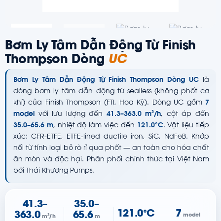
Bơm Ly Tâm Dẫn Động Từ Finish
Thompson Dòng
UC
Bơm Ly Tâm Dẫn Động Từ Finish Thompson Dòng UC
là
dòng bơm ly tâm dẫn động từ sealless (không phốt cơ
khí) của Finish Thompson (FTI, Hoa Kỳ). Dòng UC gồm
7
model
với lưu lượng đến
41.3–363.0 m³/h
, cột áp đến
35.0–65.6 m
, nhiệt độ làm việc đến
121.0°C
. Vật liệu tiếp
xúc: CFR-ETFE, ETFE-lined ductile iron, SiC, NdFeB. Khớp
nối từ tính loại bỏ rò rỉ qua phốt — an toàn cho hóa chất
ăn mòn và độc hại. Phân phối chính thức tại Việt Nam
bởi Thái Khương Pumps.
41.3–
35.0–
121.0°C
7
363.0
65.6
model
m³/h
m