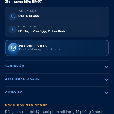
28+ thương hiệu EU/G7
.
HOTLINE 24/7
0941.400.488
TRỤ SỞ · HCM
30D Phan Văn Sửu, P. Tân Bình
ISO 9001:2015
Quality Management Certified
SẢN PHẨM
GIẢI PHÁP NGÀNH
CÔNG TY
NHẬN BÁO GIÁ NHANH
Để lại email — đội kỹ thuật phản hồi trong 15 phút giờ hành