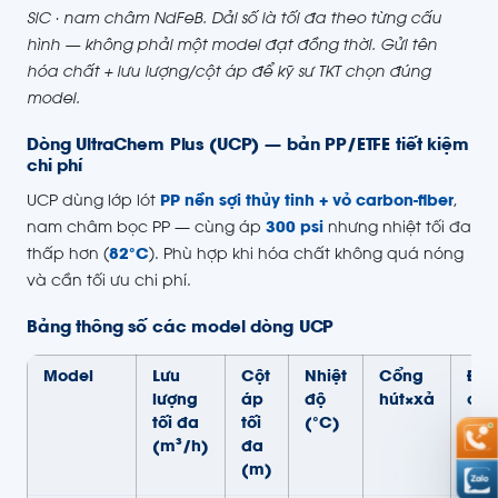
SiC · nam châm NdFeB. Dải số là tối đa theo từng cấu
hình — không phải một model đạt đồng thời. Gửi tên
hóa chất + lưu lượng/cột áp để kỹ sư TKT chọn đúng
model.
Dòng UltraChem Plus (UCP) — bản PP/ETFE tiết kiệm
chi phí
UCP dùng lớp lót
PP nền sợi thủy tinh + vỏ carbon-fiber
,
nam châm bọc PP — cùng áp
300 psi
nhưng nhiệt tối đa
thấp hơn (
82°C
). Phù hợp khi hóa chất không quá nóng
và cần tối ưu chi phí.
Bảng thông số các model dòng UCP
Model
Lưu
Cột
Nhiệt
Cổng
Độ
lượng
áp
độ
hút×xả
cơ
tối đa
tối
(°C)
(m³/h)
đa
(m)