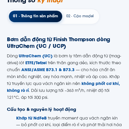
Thông số
kỹ thuật
01 · Thông tin sản phẩm
02 · Các model
Bơm dẫn động từ Finish Thompson dòng
UltraChem (UC / UCP)
Dòng
UltraChem (UC)
là bơm ly tâm dẫn động từ (mag-
drive) lót
ETFE/Tefzel
trên thân gang dẻo, kích thước theo
chuẩn
ANSI/ASME B73.1 & B73.3
— cho hóa chất ăn
mòn khắc nghiệt, oxy hóa mạnh, nhiệt và áp cao. Khớp
từ truyền lực qua vách ngăn kín nên
không phốt cơ khí,
không rò rỉ
. Dải lưu lượng tới ~363 m³/h, nhiệt độ tới
121°C, áp tới 300 psi.
Cấu tạo & nguyên lý hoạt động
Khớp từ NdFeB
truyền moment qua vách ngăn kín
— bỏ phốt cơ khí, loại điểm rò rỉ và phát thải hơi hóa