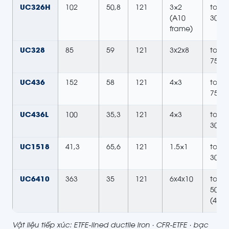
UC326H
102
50,8
121
3×2
to
(A10
30HP
frame)
UC328
85
59
121
3x2x8
to
75HP
UC436
152
58
121
4×3
to
75HP
UC436L
100
35,3
121
4×3
to
30HP
UC1518
41,3
65,6
121
1.5×1
to
30HP
UC6410
363
35
121
6x4x10
to
50HP
(4-po
Vật liệu tiếp xúc: ETFE-lined ductile iron · CFR-ETFE · bạc