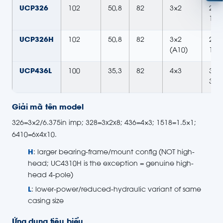
UCP326
102
50,8
82
3×2
2.6–
17.
UCP326H
102
50,8
82
3×2
2.6–
(A10)
17.
UCP436L
100
35,3
82
4×3
3–
30H
Giải mã tên model
326=3×2/6.375in imp; 328=3x2x8; 436=4×3; 1518=1.5×1;
6410=6x4x10.
H
: larger bearing-frame/mount config (NOT high-
head; UC4310H is the exception = genuine high-
head 4-pole)
L
: lower-power/reduced-hydraulic variant of same
casing size
Ứng dụng tiêu biểu