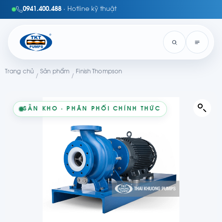
0941.400.488
· Hotline kỹ thuật
Trang chủ
Sản phẩm
Finish Thompson
/
/
SẴN KHO · PHÂN PHỐI CHÍNH THỨC