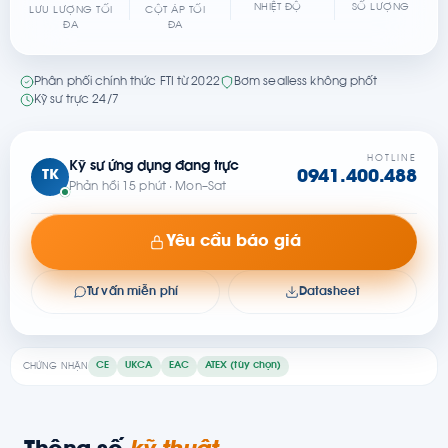
NHIỆT ĐỘ
SỐ LƯỢNG
LƯU LƯỢNG TỐI
CỘT ÁP TỐI
ĐA
ĐA
Phân phối chính thức FTI từ 2022
Bơm sealless không phốt
Kỹ sư trực 24/7
HOTLINE
Kỹ sư ứng dụng đang trực
TK
0941.400.488
Phản hồi 15 phút · Mon–Sat
Yêu cầu báo giá
Tư vấn miễn phí
Datasheet
CE
UKCA
EAC
ATEX (tùy chọn)
CHỨNG NHẬN