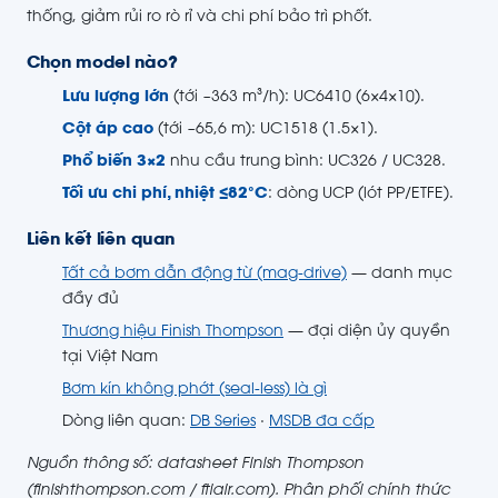
thống, giảm rủi ro rò rỉ và chi phí bảo trì phốt.
Chọn model nào?
Lưu lượng lớn
(tới ~363 m³/h): UC6410 (6×4×10).
Cột áp cao
(tới ~65,6 m): UC1518 (1.5×1).
Phổ biến 3×2
nhu cầu trung bình: UC326 / UC328.
Tối ưu chi phí, nhiệt ≤82°C
: dòng UCP (lót PP/ETFE).
Liên kết liên quan
Tất cả bơm dẫn động từ (mag-drive)
— danh mục
đầy đủ
Thương hiệu Finish Thompson
— đại diện ủy quyền
tại Việt Nam
Bơm kín không phớt (seal-less) là gì
Dòng liên quan:
DB Series
·
MSDB đa cấp
Nguồn thông số: datasheet Finish Thompson
(finishthompson.com / ftiair.com). Phân phối chính thức