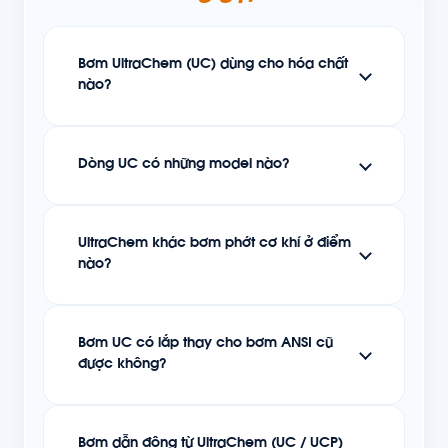
Bơm UltraChem (UC) dùng cho hóa chất
nào?
Dòng UC có những model nào?
UltraChem khác bơm phớt cơ khí ở điểm
nào?
Bơm UC có lắp thay cho bơm ANSI cũ
được không?
Bơm dẫn động từ UltraChem (UC / UCP)