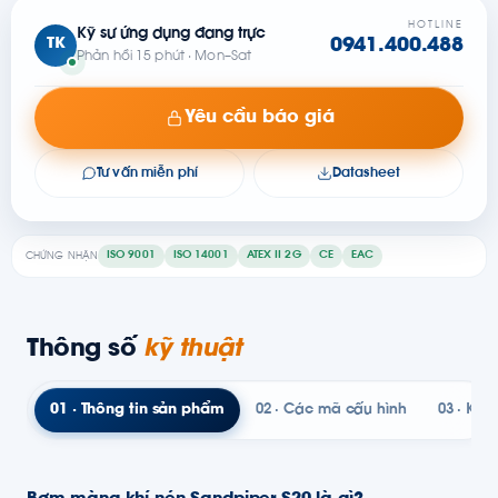
HOTLINE
Kỹ sư ứng dụng đang trực
TK
0941.400.488
Phản hồi 15 phút · Mon–Sat
Yêu cầu báo giá
Tư vấn miễn phí
Datasheet
ISO 9001
ISO 14001
ATEX II 2G
CE
EAC
CHỨNG NHẬN
Thông số
kỹ thuật
01 · Thông tin sản phẩm
02 · Các mã cấu hình
03 · Kỹ t