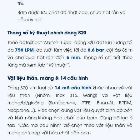
thì.
Bơm được lưu chất độ nhớt cao, chứa hạt rắn và
dễ bay hơi.
Thông số kỹ thuật chính dòng S20
Theo datasheet Warren Rupp, dòng S20 đạt lưu lượng tối
đa
758 LPM
, áp suất làm việc tối đa
8.6 bar
, cột áp 86 m
và cho qua hạt rắn đến
6 mm
. Thông số chi tiết theo
từng mã xem tab “Kỹ thuật”.
Vật liệu thân, màng & 14 cấu hình
Dòng S20 kim loại có
14 mã cấu hình
khác nhau về vật
liệu thân (Nhôm, Inox 316, Gang) và vật liệu
màng/bi/gioăng (Santoprene, PTFE, Buna-N, EPDM,
Neoprene…). Việc chọn đúng vật liệu quyết định độ bền
và khả năng kháng hóa chất của bơm. Dùng bộ lọc ở
tab “Các mã cấu hình” để chọn theo vật liệu thân và
màng phù hợp với hóa chất cần bơm.