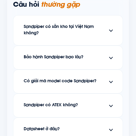
Câu hỏi
thường gặp
Sandpiper có sẵn kho tại Việt Nam
không?
Bảo hành Sandpiper bao lâu?
Có giải mã model code Sandpiper?
Sandpiper có ATEX không?
Datasheet ở đâu?