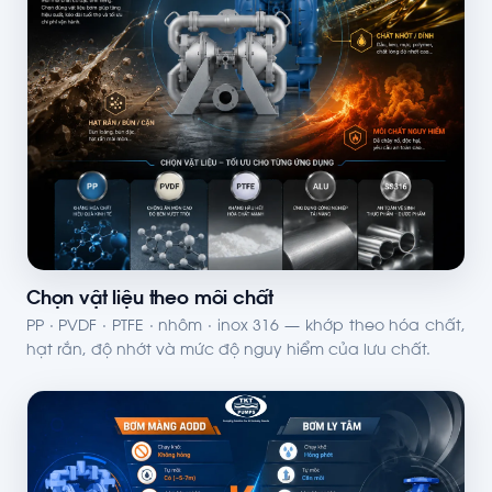
Chọn vật liệu theo môi chất
PP · PVDF · PTFE · nhôm · inox 316 — khớp theo hóa chất,
hạt rắn, độ nhớt và mức độ nguy hiểm của lưu chất.