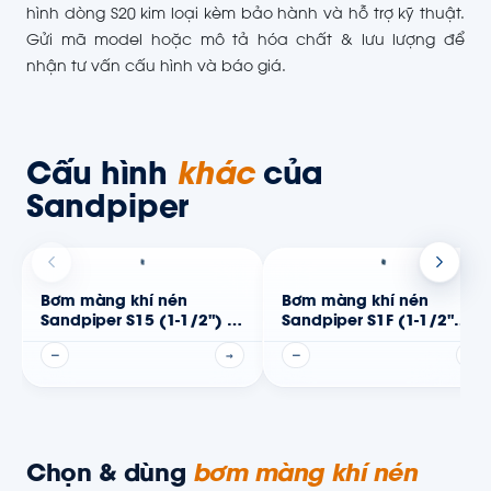
hình dòng S20 kim loại kèm bảo hành và hỗ trợ kỹ thuật.
Gửi mã model hoặc mô tả hóa chất & lưu lượng để
nhận tư vấn cấu hình và báo giá.
Cấu hình
khác
của
Sandpiper
Bơm màng khí nén
Bơm màng khí nén
Sandpiper S15 (1-1/2") —
Sandpiper S1F (1-1/2"
Thân kim loại
(van lật)) — Thân kim
—
→
—
→
loại
Chọn & dùng
bơm màng khí nén