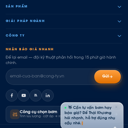
SẢN PHẨM
GIẢI PHÁP NGÀNH
CÔNG TY
NHẬN BÁO GIÁ NHANH
Để lại email — đội kỹ thuật phản hồi trong 15 phút giờ hành
chính.
Gửi
ZL
✕
👋 Cần tư vấn bơm hay
Công cụ chọn bơm
báo giá? Để Thái Khương
Tính lưu lượng · cột áp → ra model
hỏi nhanh, hỗ trợ đúng nhu
cầu nhé.