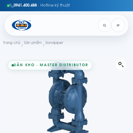
0941.400.488
· Hotline kỹ thuật
Trang chủ
Sản phẩm
Sandpiper
/
/
SẴN KHO · MASTER DISTRIBUTOR