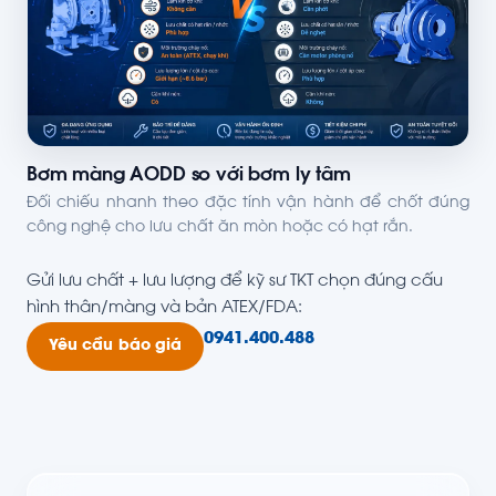
Bơm màng AODD so với bơm ly tâm
Đối chiếu nhanh theo đặc tính vận hành để chốt đúng
công nghệ cho lưu chất ăn mòn hoặc có hạt rắn.
Gửi lưu chất + lưu lượng để kỹ sư TKT chọn đúng cấu
hình thân/màng và bản ATEX/FDA:
0941.400.488
Yêu cầu báo giá