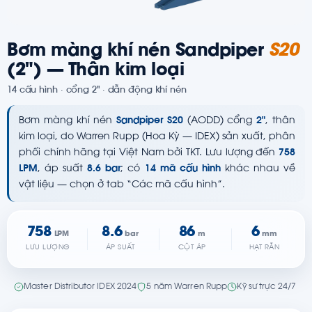
Bơm màng khí nén Sandpiper
S20
(2") — Thân kim loại
14 cấu hình · cổng 2" · dẫn động khí nén
Bơm màng khí nén
Sandpiper S20
(AODD) cổng
2"
, thân
kim loại, do Warren Rupp (Hoa Kỳ — IDEX) sản xuất, phân
phối chính hãng tại Việt Nam bởi TKT. Lưu lượng đến
758
LPM
, áp suất
8.6 bar
; có
14 mã cấu hình
khác nhau về
vật liệu — chọn ở tab “Các mã cấu hình”.
758
8.6
86
6
LPM
bar
m
mm
LƯU LƯỢNG
ÁP SUẤT
CỘT ÁP
HẠT RẮN
Master Distributor IDEX 2024
5 năm Warren Rupp
Kỹ sư trực 24/7