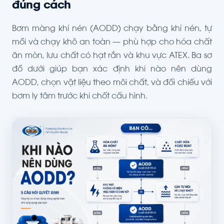
đúng cách
Bơm màng khí nén (AODD) chạy bằng khí nén, tự
mồi và chạy khô an toàn — phù hợp cho hóa chất
ăn mòn, lưu chất có hạt rắn và khu vực ATEX. Ba sơ
đồ dưới giúp bạn xác định khi nào nên dùng
AODD, chọn vật liệu theo môi chất, và đối chiếu với
bơm ly tâm trước khi chốt cấu hình.