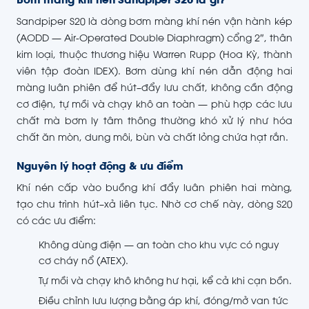
Bơm màng khí nén Sandpiper S20 là gì?
Sandpiper S20 là dòng bơm màng khí nén vận hành kép
(AODD — Air-Operated Double Diaphragm) cổng 2″, thân
kim loại, thuộc thương hiệu Warren Rupp (Hoa Kỳ, thành
viên tập đoàn IDEX). Bơm dùng khí nén dẫn động hai
màng luân phiên để hút–đẩy lưu chất, không cần động
cơ điện, tự mồi và chạy khô an toàn — phù hợp các lưu
chất mà bơm ly tâm thông thường khó xử lý như hóa
chất ăn mòn, dung môi, bùn và chất lỏng chứa hạt rắn.
Nguyên lý hoạt động & ưu điểm
Khí nén cấp vào buồng khí đẩy luân phiên hai màng,
tạo chu trình hút–xả liên tục. Nhờ cơ chế này, dòng S20
có các ưu điểm:
Không dùng điện — an toàn cho khu vực có nguy
cơ cháy nổ (ATEX).
Tự mồi và chạy khô không hư hại, kể cả khi cạn bồn.
Điều chỉnh lưu lượng bằng áp khí, đóng/mở van tức