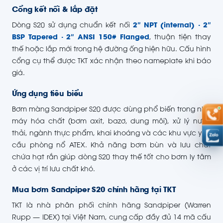
Cổng kết nối & lắp đặt
Dòng S20 sử dụng chuẩn kết nối
2″ NPT (internal) · 2″
BSP Tapered · 2″ ANSI 150# Flanged
, thuận tiện thay
thế hoặc lắp mới trong hệ đường ống hiện hữu. Cấu hình
cổng cụ thể được TKT xác nhận theo nameplate khi báo
giá.
Ứng dụng tiêu biểu
Bơm màng Sandpiper S20 được dùng phổ biến trong nhà
máy hóa chất (bơm axit, bazơ, dung môi), xử lý nước
thải, ngành thực phẩm, khai khoáng và các khu vực yêu
cầu phòng nổ ATEX. Khả năng bơm bùn và lưu chất
chứa hạt rắn giúp dòng S20 thay thế tốt cho bơm ly tâm
ở các vị trí lưu chất khó.
Mua bơm Sandpiper S20 chính hãng tại TKT
TKT là nhà phân phối chính hãng Sandpiper (Warren
Rupp — IDEX) tại Việt Nam, cung cấp đầy đủ 14 mã cấu