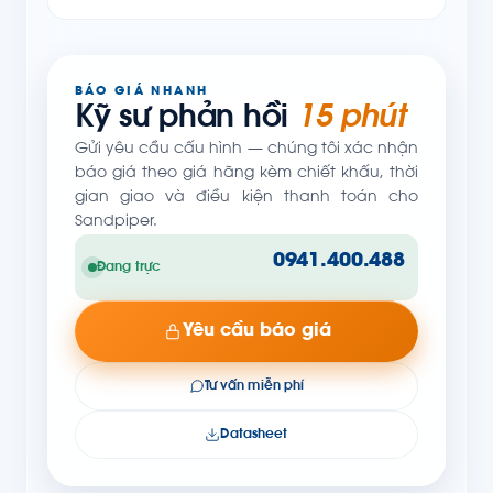
BÁO GIÁ NHANH
Kỹ sư phản hồi
15 phút
Gửi yêu cầu cấu hình — chúng tôi xác nhận
báo giá theo giá hãng kèm chiết khấu, thời
gian giao và điều kiện thanh toán cho
Sandpiper.
0941.400.488
Đang trực
Yêu cầu báo giá
Tư vấn miễn phí
Datasheet