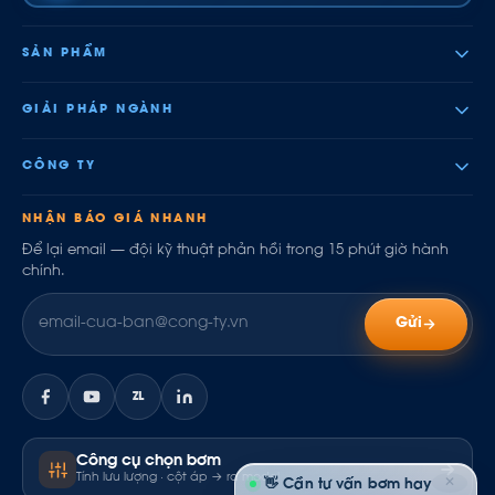
SẢN PHẨM
GIẢI PHÁP NGÀNH
CÔNG TY
NHẬN BÁO GIÁ NHANH
Để lại email — đội kỹ thuật phản hồi trong 15 phút giờ hành
chính.
Gửi
ZL
Công cụ chọn bơm
Tính lưu lượng · cột áp → ra model
✕
👋 Cần tư vấn bơm hay