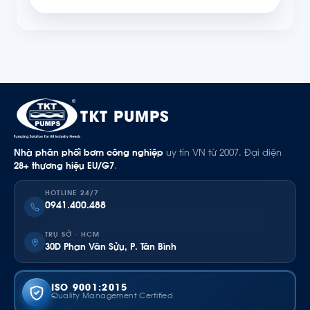
TKT PUMPS
Nhà phân phối bơm công nghiệp
uy tín VN từ 2007. Đại diện
28+ thương hiệu EU/G7
.
HOTLINE 24/7
0941.400.488
TRỤ SỞ · HCM
30D Phan Văn Sửu, P. Tân Bình
ISO 9001:2015
Quality Management Certified