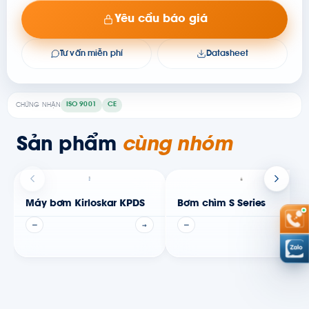
Yêu cầu báo giá
Tư vấn miễn phí
Datasheet
ISO 9001
CE
CHỨNG NHẬN
Sản phẩm
cùng nhóm
Máy bơm Kirloskar KPDS
Bơm chìm S Series
—
→
—
→