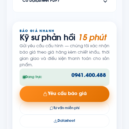
Có Datasheet PDF?
BÁO GIÁ NHANH
Kỹ sư phản hồi
15 phút
Gửi yêu cầu cấu hình — chúng tôi xác nhận
báo giá theo giá hãng kèm chiết khấu, thời
gian giao và điều kiện thanh toán cho sản
phẩm.
0941.400.488
Đang trực
Yêu cầu báo giá
Tư vấn miễn phí
Datasheet