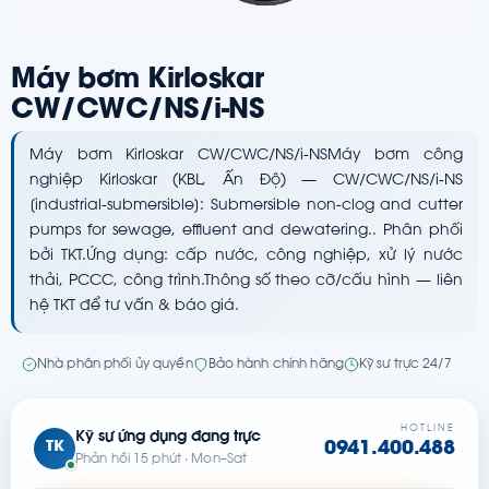
Máy bơm Kirloskar
CW/CWC/NS/i-NS
Máy bơm Kirloskar CW/CWC/NS/i-NSMáy bơm công
nghiệp Kirloskar (KBL, Ấn Độ) — CW/CWC/NS/i-NS
[industrial-submersible]: Submersible non-clog and cutter
pumps for sewage, effluent and dewatering.. Phân phối
bởi TKT.Ứng dụng: cấp nước, công nghiệp, xử lý nước
thải, PCCC, công trình.Thông số theo cỡ/cấu hình — liên
hệ TKT để tư vấn & báo giá.
Nhà phân phối ủy quyền
Bảo hành chính hãng
Kỹ sư trực 24/7
HOTLINE
Kỹ sư ứng dụng đang trực
TK
0941.400.488
Phản hồi 15 phút · Mon–Sat