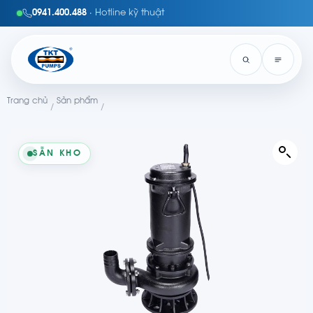
0941.400.488
· Hotline kỹ thuật
Trang chủ
Sản phẩm
/
/
SẴN KHO