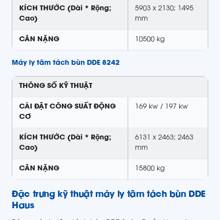
KÍCH THƯỚC (Dài * Rộng;
5903 x 2130; 1495
Cao)
mm
CÂN NẶNG
10500 kg
Máy ly tâm tách bùn DDE 8242
THÔNG SỐ KỸ THUẬT
CÀI ĐẶT CÔNG SUẤT ĐỘNG
169 kw / 197 kw
CƠ
KÍCH THƯỚC (Dài * Rộng;
6131 x 2463; 2463
Cao)
mm
CÂN NẶNG
15800 kg
Đặc trưng kỹ thuật
máy ly tâm tách bùn DDE
Haus