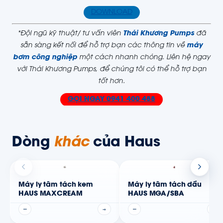
DOWNLOAD
*Đội ngũ kỹ thuật/ tư vấn viên
Thái Khương Pumps
đã
sẵn sàng kết nối để hỗ trợ bạn các thông tin về
máy
bơm công nghiệp
một cách nhanh chóng.
Liên hệ ngay
với Thái Khương Pumps, để chúng tôi có thể hỗ trợ bạn
tốt hơn.
GỌI NGAY
0941 400 488
Dòng
khác
của Haus
Máy ly tâm tách kem
Máy ly tâm tách dầu
HAUS MAXCREAM
HAUS MGA/SBA
—
→
—
→