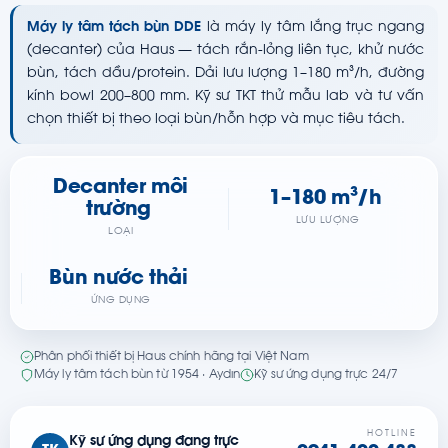
Máy ly tâm tách bùn DDE
là máy ly tâm lắng trục ngang
(decanter) của Haus — tách rắn-lỏng liên tục, khử nước
bùn, tách dầu/protein. Dải lưu lượng 1–180 m³/h, đường
kính bowl 200–800 mm. Kỹ sư TKT thử mẫu lab và tư vấn
chọn thiết bị theo loại bùn/hỗn hợp và mục tiêu tách.
Decanter môi
1–180 m³/h
trường
LƯU LƯỢNG
LOẠI
Bùn nước thải
ỨNG DỤNG
Phân phối thiết bị Haus chính hãng tại Việt Nam
Máy ly tâm tách bùn từ 1954 · Aydın
Kỹ sư ứng dụng trực 24/7
HOTLINE
Kỹ sư ứng dụng đang trực