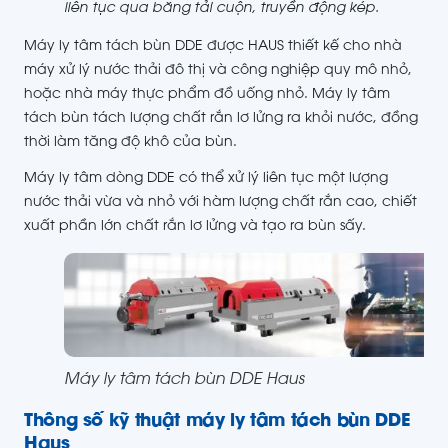
liên tục qua băng tải cuộn, truyền động kép.
Máy ly tâm tách bùn DDE được HAUS thiết kế cho nhà
máy xử lý nước thải đô thị và công nghiệp quy mô nhỏ,
hoặc nhà máy thực phẩm đồ uống nhỏ. Máy ly tâm
tách bùn tách lượng chất rắn lơ lửng ra khỏi nước, đồng
thời làm tăng độ khô của bùn.
Máy ly tâm dòng DDE có thể xử lý liên tục một lượng
nước thải vừa và nhỏ với hàm lượng chất rắn cao, chiết
xuất phần lớn chất rắn lơ lửng và tạo ra bùn sấy.
Máy ly tâm tách bùn DDE Haus
Thông số kỹ thuật máy ly tâm tách bùn DDE
Haus