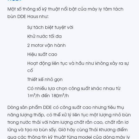
Một số thông số kỹ thuật nổi bật của máy ly tâm tách
bùn DDE Haus như:
Sự tách biệt tuyệt vời
Khử nước tối đa
2 motor vận hành
Hiệu suất cao
Hoạt động liên tục và hầu như không xảy ra sự
cố
Thiết kế nhỏ gọn
Có nhiều lựa chọn công suất khác nhau từ
1m³/h đến 180m³/h
Dòng sản phẩm DDE có công suất cao nhưng tiêu thụ
năng lượng thấp, có thể xử lý liên tục một lượng nhỏ bùn
trong nước thải với hàm lượng chất rắn cao, chất rắn lơ
lửng và tạo ra bùn sấy. Giờ hãy cùng Thái Khương điểm
qua các thông tin kỹ thuật từng model của dòng máy ly