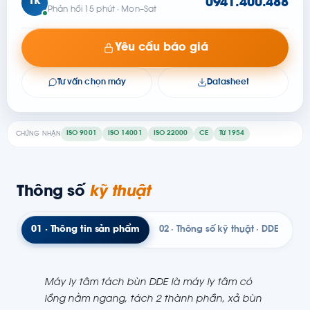
TK
0941.400.488
Phản hồi 15 phút · Mon–Sat
Yêu cầu báo giá
Tư vấn chọn máy
Datasheet
ISO 9001
ISO 14001
ISO 22000
CE
Từ 1954
CHỨNG NHẬN
Thông số
kỹ thuật
01 · Thông tin sản phẩm
02 · Thông số kỹ thuật · DDE
Máy ly tâm tách bùn DDE là máy ly tâm có
lồng nằm ngang, tách 2 thành phần, xả bùn