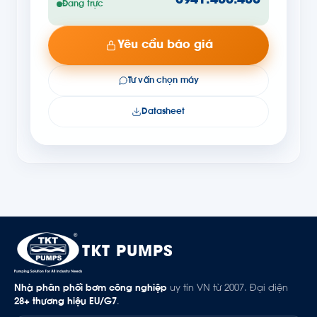
0941.400.488
Đang trực
Yêu cầu báo giá
Tư vấn chọn máy
Datasheet
TKT PUMPS
Nhà phân phối bơm công nghiệp
uy tín VN từ 2007. Đại diện
28+ thương hiệu EU/G7
.