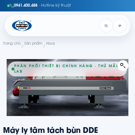
0941.400.488
· Hotline kỹ thuật
Trang chủ
Sản phẩm
Haus
/
/
PHÂN PHỐI THIẾT BỊ CHÍNH HÃNG · THỬ MẪU
LAB
Máy ly tâm tách bùn DDE