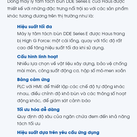
Dòng máy ly tâm tách bùn DDE Series E của Haus được
thiết kế với những đặc trưng nổi trội so với các sản phẩm
khác tương đương trên thị trường như là:
Hiệu suất tối đa
Máy ly tâm tách bùn DDE Series E được Haus trang
bị High G Force: một cái lồng, quay với tốc độ rất
cao để tăng hiệu suất tối đa khi sử dụng.
Cấu hình linh hoạt
Nhiều lựa chọn về vật liệu xây dựng, bảo vệ chống
mài mòn, công suất động cơ, hộp số mô-men xoắn
Bảng cảm ứng
PLC với HMI: để thiết lập các chế độ tự động khác
nhau, điều chỉnh độ khô bùn và các thông số hoạt
động khác, để giám sát cảnh báo
Tối ưu hóa dễ dàng
Quy định độ sâu của ngăn chứa đem đến khả năng
tách tối ưu
Hiệu suất dựa trên yêu cầu ứng dụng