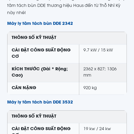
tâm tách bùn DDE thương hiệu Haus đến từ Thỗ Nhĩ Kỳ
này nhé!
Máy ly tâm tách bùn DDE 2342
THÔNG SỐ KỸ THUẬT
CÀI ĐẶT CÔNG SUẤT ĐỘNG
9.7 kW / 15 kW
CƠ
KÍCH THƯỚC (Dài * Rộng;
2362 x 827; 1306
Cao)
mm
CÂN NẶNG
920 kg
Máy ly tâm tách bùn DDE 3532
THÔNG SỐ KỸ THUẬT
CÀI ĐẶT CÔNG SUẤT ĐỘNG
19 kw / 24 kw