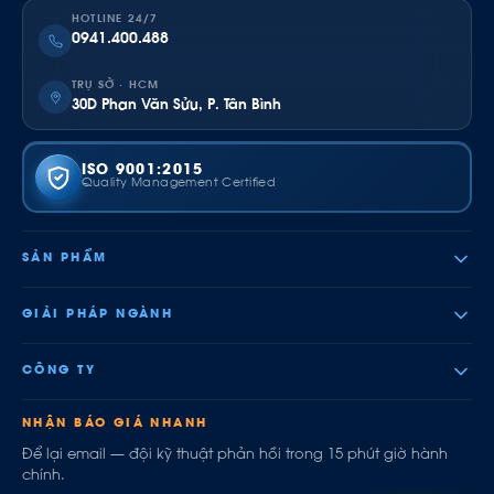
HOTLINE 24/7
0941.400.488
TRỤ SỞ · HCM
30D Phan Văn Sửu, P. Tân Bình
ISO 9001:2015
Quality Management Certified
SẢN PHẨM
GIẢI PHÁP NGÀNH
CÔNG TY
NHẬN BÁO GIÁ NHANH
Để lại email — đội kỹ thuật phản hồi trong 15 phút giờ hành
chính.