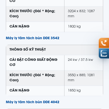
CƠ
KÍCH THƯỚC (Dài * Rộng;
3204 x 832; 1087
Cao)
mm
CÂN NẶNG
1800 kg
Máy ly tâm tách bùn DDE 3542
THÔNG SỐ KỸ THUẬT
CÀI ĐẶT CÔNG SUẤT ĐỘNG
24 kw / 37.5 kw
CƠ
KÍCH THƯỚC (Dài * Rộng;
3550 x 885; 1081
Cao)
mm
CÂN NẶNG
1850 kg
Máy ly tâm tách bùn DDE 4042