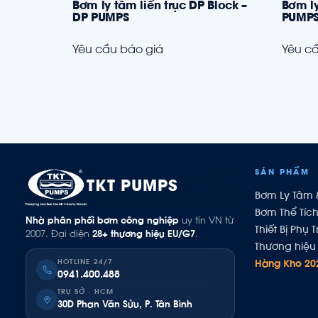
Bơm ly tâm liền trục DP Block –
Bơm ly
DP PUMPS
PUMP
Yêu cầu báo giá
Yêu cầ
SẢN PHẨM
TKT PUMPS
Bơm Ly Tâm 
Bơm Thể Tíc
Nhà phân phối bơm công nghiệp
uy tín VN từ
Thiết Bị Phụ T
2007. Đại diện
28+ thương hiệu EU/G7
.
Thương hiệu 
HOTLINE 24/7
Hàng Kho 20
0941.400.488
TRỤ SỞ · HCM
30D Phan Văn Sửu, P. Tân Bình