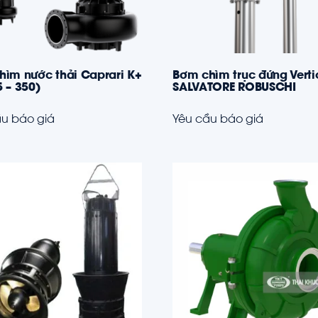
hìm nước thải Caprari K+
Bơm chìm trục đứng Verti
 – 350)
SALVATORE ROBUSCHI
u báo giá
Yêu cầu báo giá