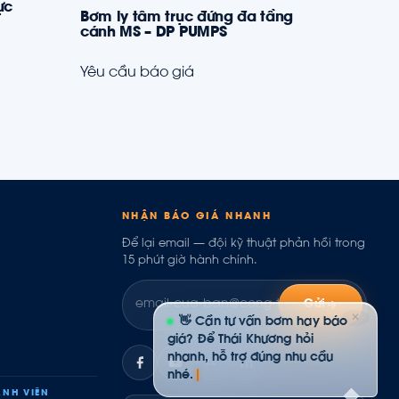
ực
Bơm ly tâm trục đứng đa tầng
cánh MS – DP PUMPS
Yêu cầu báo giá
NHẬN BÁO GIÁ NHANH
Để lại email — đội kỹ thuật phản hồi trong
15 phút giờ hành chính.
Gửi
✕
👋 Cần tư vấn bơm hay báo
giá? Để Thái Khương hỏi
nhanh, hỗ trợ đúng nhu cầu
ZL
nhé.
NH VIÊN