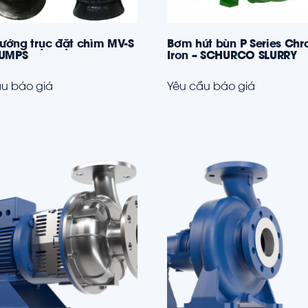
ướng trục đặt chìm MV-S
Bơm hút bùn P Series Ch
PUMPS
Iron – SCHURCO SLURRY
u báo giá
Yêu cầu báo giá