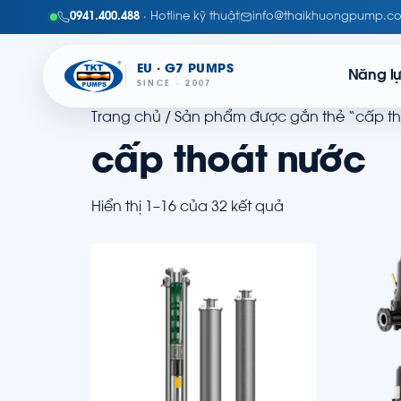
0941.400.488
· Hotline kỹ thuật
info@thaikhuongpump.c
EU · G7 PUMPS
Năng l
SINCE · 2007
Trang chủ
/ Sản phẩm được gắn thẻ “cấp t
cấp thoát nước
Hiển thị 1–16 của 32 kết quả