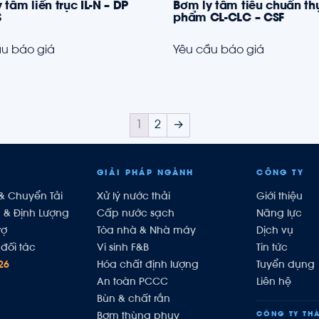
 tâm liền trục IL-N – DP
Bơm ly tâm tiêu chuẩn th
S
phẩm CL-CLC – CSF
u báo giá
Yêu cầu báo giá
1
2
→
GIẢI PHÁP NGÀNH
CÔNG TY
& Chuyển Tải
Xử lý nước thải
Giới thiệu
h & Định Lượng
Cấp nước sạch
Năng lực
rợ
Tòa nhà & Nhà máy
Dịch vụ
đối tác
Vi sinh F&B
Tin tức
26
Hóa chất định lượng
Tuyển dụng
An toàn PCCC
Liên hệ
Bùn & chất rắn
CÔNG TY THÀ
Bơm thùng phuy