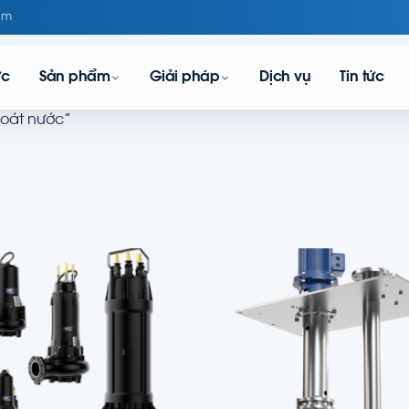
om
ực
Sản phẩm
Giải pháp
Dịch vụ
Tin tức
hoát nước”