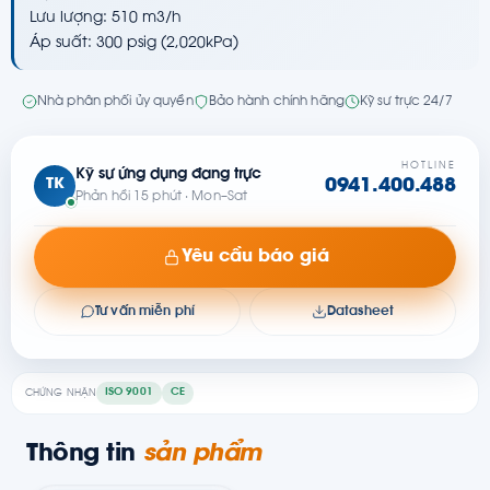
Lưu lượng: 510 m3/h
Áp suất: 300 psig (2,020kPa)
Nhà phân phối ủy quyền
Bảo hành chính hãng
Kỹ sư trực 24/7
HOTLINE
Kỹ sư ứng dụng đang trực
TK
0941.400.488
Phản hồi 15 phút · Mon–Sat
Yêu cầu báo giá
Tư vấn miễn phí
Datasheet
ISO 9001
CE
CHỨNG NHẬN
Thông tin
sản phẩm