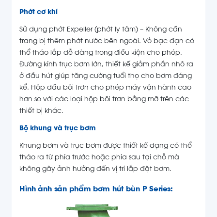
Phớt cơ khí
Sử dụng phớt Expeller (phớt ly tâm) – Không cần
trang bị thêm phớt nước bên ngoài. Vỏ bạc đạn có
thể tháo lắp dễ dàng trong điều kiện cho phép.
Đường kính trục bơm lớn, thiết kế giảm phần nhô ra
ở đầu hút giúp tăng cường tuổi thọ cho bơm đáng
kể. Hộp dầu bôi trơn cho phép máy vận hành cao
hơn so với các loại hộp bôi trơn bằng mỡ trên các
thiết bị khác.
Bộ khung và trục bơm
Khung bơm và trục bơm được thiết kế dạng có thể
tháo ra từ phía trước hoặc phía sau tại chỗ mà
không gây ảnh hưởng đến vị trí lắp đặt bơm.
Hình ảnh sản phẩm bơm hút bùn P Series: