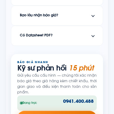
Bao lâu nhận báo giá?
Có Datasheet PDF?
BÁO GIÁ NHANH
Kỹ sư phản hồi
15 phút
Gửi yêu cầu cấu hình — chúng tôi xác nhận
báo giá theo giá hãng kèm chiết khấu, thời
gian giao và điều kiện thanh toán cho sản
phẩm.
0941.400.488
Đang trực