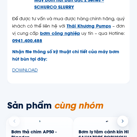
Máy bơm hút bùn đặc Z Series –
SCHURCO SLURRY
Để được tư vấn và mua được hàng chính hãng, quý
khách có thể liên hệ với
Thái Khương Pumps
– đơn
vị cung cấp
bơm công nghiệp
uy tín – qua Hotline:
0941.400.488
Nhận file thông số kỹ thuật chi tiết của máy bơm
hút bùn tại đây:
DOWNLOAD
Sản phẩm
cùng nhóm
Bơm thả chìm AP50 -
Bơm ly tâm cánh kín HD -