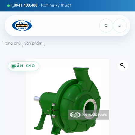
0941.400.488
· Hotline kỹ thuật
Trang chủ
Sản phẩm
/
/
SẴN KHO