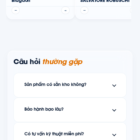
Blagdon
SALVATORE ROBUSCHI
—
→
—
→
Câu hỏi
thường gặp
Sản phẩm có sẵn kho không?
Bảo hành bao lâu?
Có tư vấn kỹ thuật miễn phí?