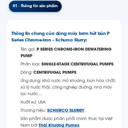
01 · Thông tin sản phẩm
Thông tin chung của dòng máy bơm hút bùn P
Series Chrome-Iron – Schurco Slurry:
Tên gọi:
P SERIES CHROME-IRON DEWATERING
PUMP
Phân loại:
SINGLE-STAGE CENTRIFUGAL PUMPS
Dòng:
CENTRIFUGAL PUMPS
Ứng dụng: Khử nước mỏ khoáng, bùn hóa chất,
xử lý nước thải, công nghiệp đường, nhà máy
lọc nước…
Xuất xứ: USA
Thương hiệu:
SCHURCO SLURRY
Sản phẩm được phân phối chính thức tại Việt
Nam bởi
Thái Khương Pumps