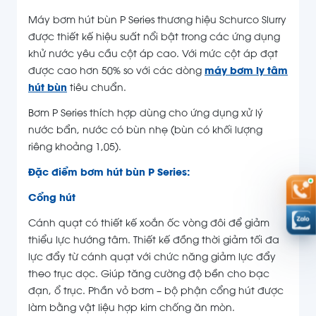
Máy bơm hút bùn P Series thương hiệu Schurco Slurry
được thiết kế hiệu suất nổi bật trong các ứng dụng
khử nước yêu cầu cột áp cao. Với mức cột áp đạt
được cao hơn 50% so với các dòng
máy bơm ly tâm
hút bùn
tiêu chuẩn.
Bơm P Series thích hợp dùng cho ứng dụng xử lý
nước bẩn, nước có bùn nhẹ (bùn có khối lượng
riêng khoảng 1,05).
Đặc điểm bơm hút bùn P Series:
Cổng hút
Cánh quạt có thiết kế xoắn ốc vòng đôi để giảm
thiểu lực hướng tâm. Thiết kế đồng thời giảm tối đa
lực đẩy từ cánh quạt với chức năng giảm lực đẩy
theo trục dọc. Giúp tăng cường độ bền cho bạc
đạn, ổ trục. Phần vỏ bơm – bộ phận cổng hút được
làm bằng vật liệu hợp kim chống ăn mòn.