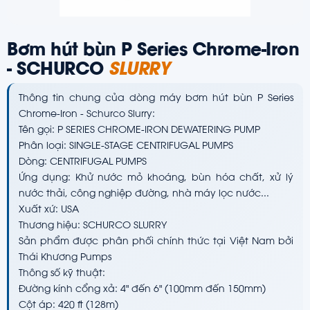
Bơm hút bùn P Series Chrome-Iron
- SCHURCO
SLURRY
Thông tin chung của dòng máy bơm hút bùn P Series
Chrome-Iron - Schurco Slurry:
Tên gọi: P SERIES CHROME-IRON DEWATERING PUMP
Phân loại: SINGLE-STAGE CENTRIFUGAL PUMPS
Dòng: CENTRIFUGAL PUMPS
Ứng dụng: Khử nước mỏ khoáng, bùn hóa chất, xử lý
nước thải, công nghiệp đường, nhà máy lọc nước...
Xuất xứ: USA
Thương hiệu: SCHURCO SLURRY
Sản phẩm được phân phối chính thức tại Việt Nam bởi
Thái Khương Pumps
Thông số kỹ thuật:
Đường kính cổng xả: 4" đến 6" (100mm đến 150mm)
Cột áp: 420 ft (128m)