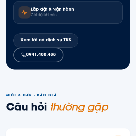
Lắp đặt & vận hành
Cài đặt khí nén
Xem tất cả dịch vụ TKS
0941.400.488
HỎI & ĐÁP · BÁO GIÁ
Câu hỏi
thường gặp