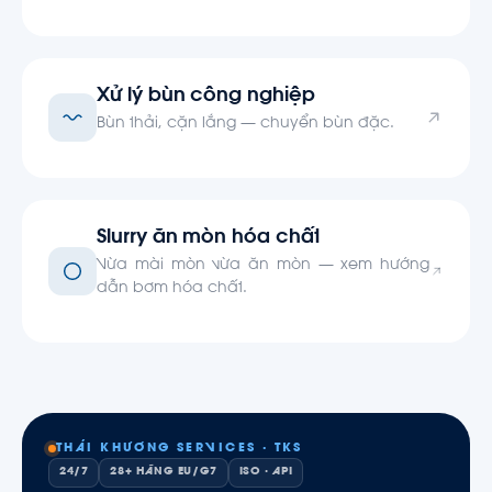
Xử lý bùn công nghiệp
Bùn thải, cặn lắng — chuyển bùn đặc.
Slurry ăn mòn hóa chất
Vừa mài mòn vừa ăn mòn — xem hướng
dẫn bơm hóa chất.
THÁI KHƯƠNG SERVICES · TKS
24/7
28+ HÃNG EU/G7
ISO · API