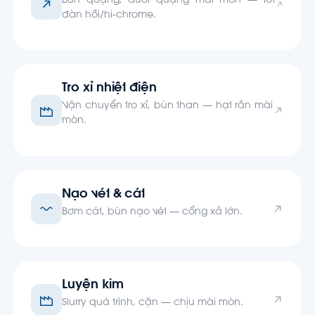
Bùn quặng, đuôi quặng mài mòn — lót
đàn hồi/hi-chrome.
Tro xỉ nhiệt điện
Vận chuyển tro xỉ, bùn than — hạt rắn mài
mòn.
Nạo vét & cát
Bơm cát, bùn nạo vét — cổng xả lớn.
Luyện kim
Slurry quá trình, cặn — chịu mài mòn.