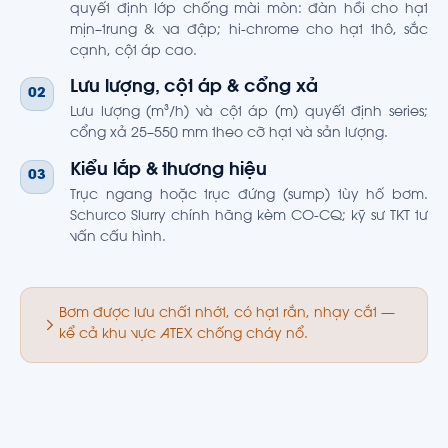
quyết định lớp chống mài mòn: đàn hồi cho hạt
mịn–trung & va đập; hi-chrome cho hạt thô, sắc
cạnh, cột áp cao.
Lưu lượng, cột áp & cổng xả
02
Lưu lượng (m³/h) và cột áp (m) quyết định series;
cổng xả 25–550 mm theo cỡ hạt và sản lượng.
Kiểu lắp & thương hiệu
03
Trục ngang hoặc trục đứng (sump) tùy hố bơm.
Schurco Slurry chính hãng kèm CO-CQ; kỹ sư TKT tư
vấn cấu hình.
Bơm được lưu chất nhớt, có hạt rắn, nhạy cắt —
kể cả khu vực ATEX chống cháy nổ.