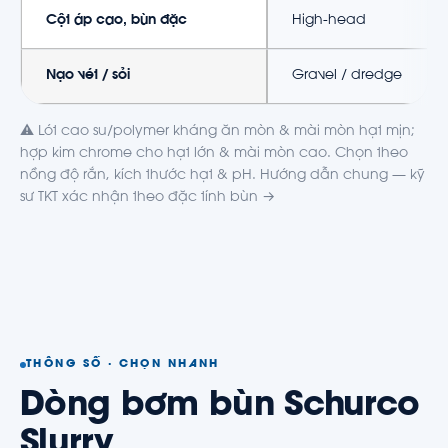
Cột áp cao, bùn đặc
High-head
Nạo vét / sỏi
Gravel / dredge
⚠️ Lót cao su/polymer kháng ăn mòn & mài mòn hạt mịn;
hợp kim chrome cho hạt lớn & mài mòn cao. Chọn theo
nồng độ rắn, kích thước hạt & pH. Hướng dẫn chung —
kỹ
sư TKT xác nhận theo đặc tính bùn →
THÔNG SỐ · CHỌN NHANH
Dòng bơm bùn Schurco
Slurry