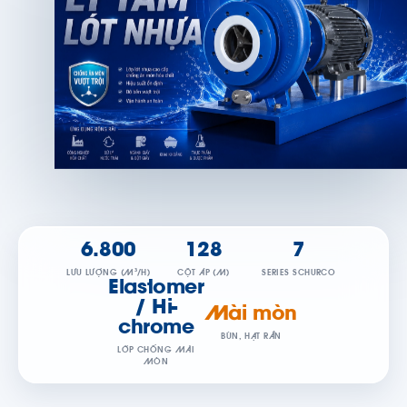
6.800
128
7
LƯU LƯỢNG (M³/H)
CỘT ÁP (M)
SERIES SCHURCO
Elastomer
/ Hi-
Mài mòn
chrome
BÙN, HẠT RẮN
LỚP CHỐNG MÀI
MÒN