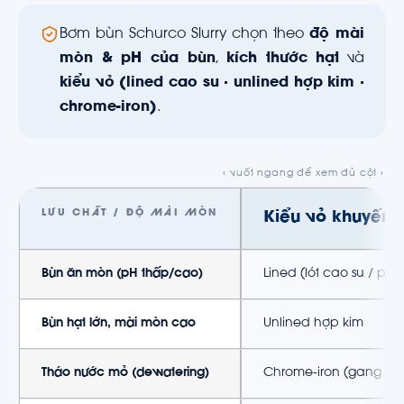
Bơm bùn Schurco Slurry chọn theo
độ mài
mòn & pH của bùn
,
kích thước hạt
và
kiểu vỏ (lined cao su · unlined hợp kim ·
chrome-iron)
.
LƯU CHẤT / ĐỘ MÀI MÒN
Kiểu vỏ khuyến 
Bùn ăn mòn (pH thấp/cao)
Lined (lót cao su / pol
Bùn hạt lớn, mài mòn cao
Unlined hợp kim
Tháo nước mỏ (dewatering)
Chrome-iron (gang cr