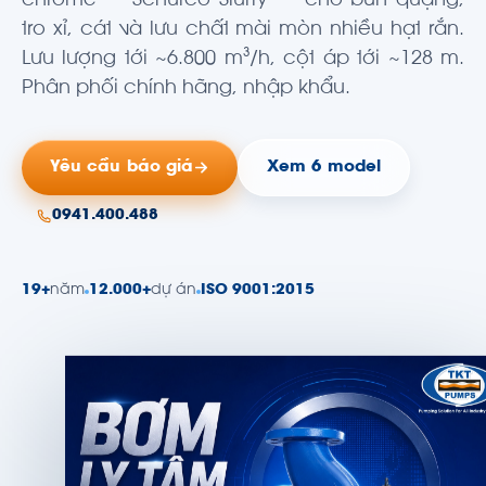
chrome — Schurco Slurry — cho bùn quặng,
tro xỉ, cát và lưu chất mài mòn nhiều hạt rắn.
Lưu lượng tới ~6.800 m³/h, cột áp tới ~128 m.
Phân phối chính hãng, nhập khẩu.
Yêu cầu báo giá
Xem 6 model
0941.400.488
19+
năm
12.000+
dự án
ISO 9001:2015