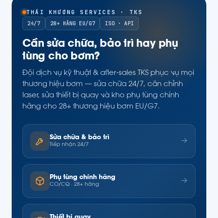
THÁI KHƯƠNG SERVICES · TKS
24/7
28+ HÃNG EU/G7
ISO · API
Cần sửa chữa, bảo trì hay phụ
tùng cho bơm?
Đội dịch vụ kỹ thuật & after-sales TKS phục vụ mọi
thương hiệu bơm — sửa chữa 24/7, căn chỉnh
laser, sửa thiết bị quay và kho phụ tùng chính
hãng cho 28+ thương hiệu bơm EU/G7.
Sửa chữa & bảo trì
→
Tiếp nhận 24/7
Phụ tùng chính hãng
→
CO/CQ · 28+ hãng
Thiết bị quay