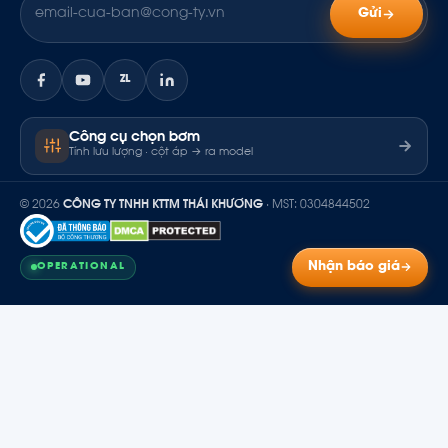
Gửi
ZL
Công cụ chọn bơm
Tính lưu lượng · cột áp → ra model
© 2026
CÔNG TY TNHH KTTM THÁI KHƯƠNG
· MST: 0304844502
Nhận báo giá
OPERATIONAL