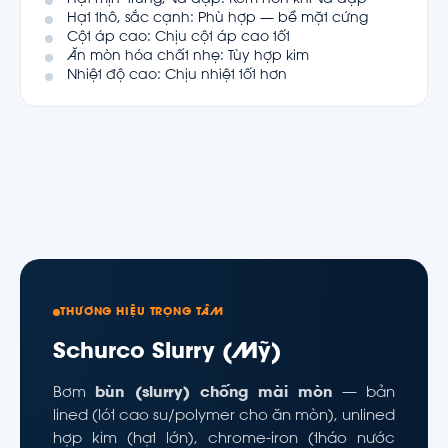
Hạt thô, sắc cạnh: Phù hợp — bề mặt cứng
Cột áp cao: Chịu cột áp cao tốt
Ăn mòn hóa chất nhẹ: Tùy hợp kim
Nhiệt độ cao: Chịu nhiệt tốt hơn
THƯƠNG HIỆU TRỌNG TÂM
Schurco Slurry (Mỹ)
Bơm
bùn (slurry) chống mài mòn
— bản
lined (lót cao su/polymer cho ăn mòn), unlined
hợp kim (hạt lớn), chrome-iron (tháo nước