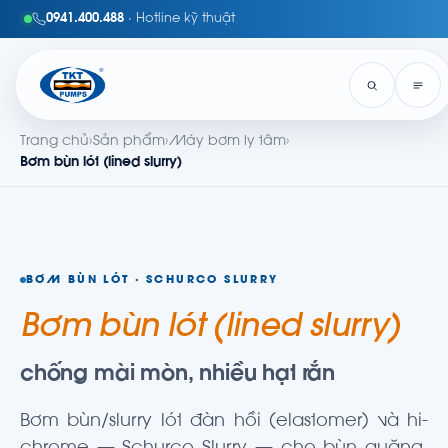
0941.400.488
· Hotline kỹ thuật
Trang chủ
›
Sản phẩm
›
Máy bơm ly tâm
›
Bơm bùn lót (lined slurry)
BƠM BÙN LÓT · SCHURCO SLURRY
Bơm bùn lót (lined slurry)
chống mài mòn, nhiều hạt rắn
Bơm bùn/slurry lót đàn hồi (elastomer) và hi-