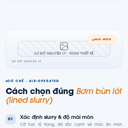
MÀI MÒN
SƠ ĐỒ NGUYÊN LÝ · VÙNG THIẾT KẾ
SƠ ĐỒ NGUYÊN LÝ
CƠ CHẾ · AIR-OPERATED
Cách chọn đúng
Bơm bùn lót
(lined slurry)
Xác định slurry & độ mài mòn
01
Cỡ hạt, tỷ trọng, độ sắc cạnh và mức ăn mòn