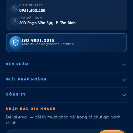
HOTLINE 24/7
0941.400.488
TRỤ SỞ · HCM
30D Phan Văn Sửu, P. Tân Bình
ISO 9001:2015
Quality Management Certified
SẢN PHẨM
GIẢI PHÁP NGÀNH
CÔNG TY
NHẬN BÁO GIÁ NHANH
Để lại email — đội kỹ thuật phản hồi trong 15 phút giờ hành
chính.