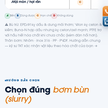
Mài mòn / hạt rắn
C
A
Bền
B
Dùng được
C
Hạn chế
D
Không dùng
⚠️ Bù trừ: EPDM kỵ dầu & dung môi thơm; Viton kỵ ceton &
kiềm; Buna-N hợp dầu nhưng kỵ ceton/axit mạnh; PTFE trơ
với hầu hết hóa chất khi chưa chắc (kém đàn hồi hơn).
Thân bơm: Nhôm · Inox 316 · PP · PVDF. Hướng dẫn chung
—
kỹ sư TKT xác nhận vật liệu theo hóa chất của bạn →
HƯỚNG DẪN CHỌN
Chọn đúng
bơm bùn
(slurry)