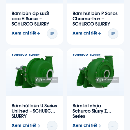
Bơm bùn áp suất
Bơm hút bùn P Series
cao H Series –
Chrome-Iron –
SCHURCO SLURRY
SCHURCO SLURRY
Xem chi tiết
Xem chi tiết
SCHURCO SLURRY
SCHURCO SLURRY
Bơm hút bùn U Series
Bơm lót nhựa
Unlined – SCHURCO
Schurco Slurry Z
SLURRY
Series
Xem chi tiết
Xem chi tiết