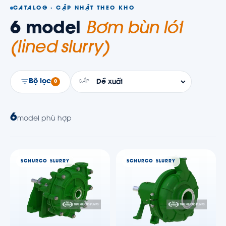
CATALOG · CẬP NHẬT THEO KHO
6
model
Bơm bùn lót
(lined slurry)
Bộ lọc
0
SẮP
6
model phù hợp
SCHURCO SLURRY
SCHURCO SLURRY