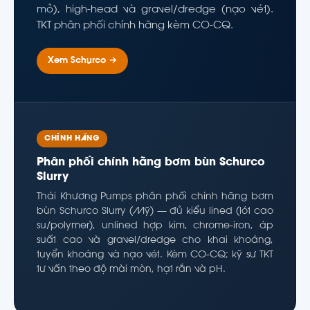
mỏ), high-head và gravel/dredge (nạo vét).
TKT phân phối chính hãng kèm CO-CQ.
Xem Schurco →
CHÍNH HÃNG
Phân phối chính hãng bơm bùn Schurco
Slurry
Thái Khương Pumps phân phối chính hãng bơm
bùn Schurco Slurry (Mỹ) — đủ kiểu lined (lót cao
su/polymer), unlined hợp kim, chrome-iron, áp
suất cao và gravel/dredge cho khai khoáng,
tuyển khoáng và nạo vét. Kèm CO-CQ; kỹ sư TKT
tư vấn theo độ mài mòn, hạt rắn và pH.