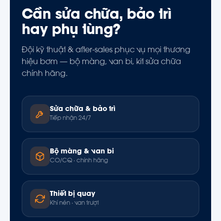
Cần sửa chữa, bảo trì
hay phụ tùng?
Đội kỹ thuật & after-sales phục vụ mọi thương
hiệu bơm — bộ màng, van bi, kit sửa chữa
chính hãng.
Sửa chữa & bảo trì
Tiếp nhận 24/7
Bộ màng & van bi
CO/CQ · chính hãng
Thiết bị quay
Khí nén · van trượt