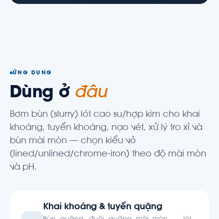
ỨNG DỤNG
Dùng ở
đâu
Bơm bùn (slurry) lót cao su/hợp kim cho khai
khoáng, tuyển khoáng, nạo vét, xử lý tro xỉ và
bùn mài mòn — chọn kiểu vỏ
(lined/unlined/chrome-iron) theo độ mài mòn
và pH.
Khai khoáng & tuyển quặng