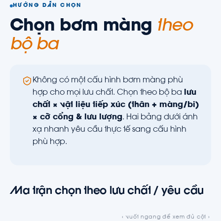
HƯỚNG DẪN CHỌN
Chọn bơm màng
theo
bộ ba
Không có một cấu hình bơm màng phù
hợp cho mọi lưu chất. Chọn theo bộ ba
lưu
chất × vật liệu tiếp xúc (thân + màng/bi)
× cỡ cổng & lưu lượng
. Hai bảng dưới ánh
xạ nhanh yêu cầu thực tế sang cấu hình
phù hợp.
Ma trận chọn theo lưu chất / yêu cầu