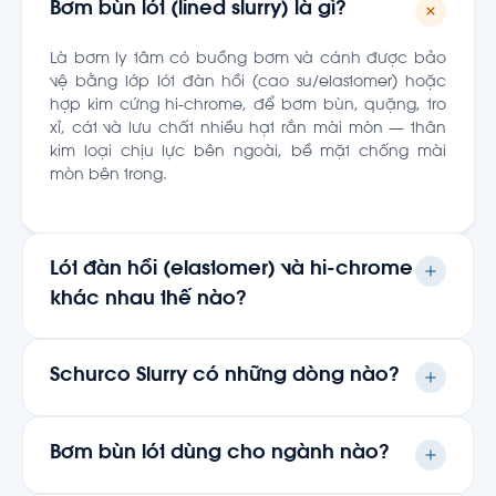
Bơm bùn lót (lined slurry) là gì?
Là bơm ly tâm có buồng bơm và cánh được bảo
vệ bằng lớp lót đàn hồi (cao su/elastomer) hoặc
hợp kim cứng hi-chrome, để bơm bùn, quặng, tro
xỉ, cát và lưu chất nhiều hạt rắn mài mòn — thân
kim loại chịu lực bên ngoài, bề mặt chống mài
mòn bên trong.
Lót đàn hồi (elastomer) và hi-chrome
khác nhau thế nào?
Lót đàn hồi hấp thụ va đập tốt, hợp hạt mịn–trung
và lưu chất ăn mòn nhẹ. Hi-chrome (chrome-iron)
Schurco Slurry có những dòng nào?
cứng hơn, hợp hạt thô, sắc cạnh và cột áp cao.
Chọn theo cỡ hạt, độ sắc cạnh và điều kiện làm
Có 7 dòng: S (lót), L (lưu lượng lớn), H (áp cao), P
việc.
(chrome-iron), U (không lót), Z (lót) và V (trục
Bơm bùn lót dùng cho ngành nào?
đứng/sump) — phủ lưu lượng tới ~6.800 m³/h và cột
áp tới ~128 m.