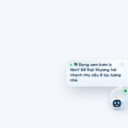
✕
👋 Đang xem bơm ly
tâm? Để Thái Khương hỏi
nhanh nhu cầu & lưu lượng
nhé.