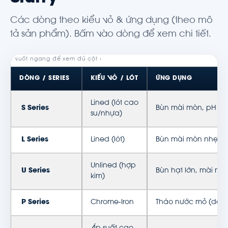
Các dòng theo kiểu vỏ & ứng dụng (theo mô
tả sản phẩm). Bấm vào dòng để xem chi tiết.
DÒNG / SERIES
KIỂU VỎ / LÓT
ỨNG DỤNG
Lined (lót cao
S Series
Bùn mài mòn, pH ă
su/nhựa)
L Series
Lined (lót)
Bùn mài mòn nhẹ–tr
Unlined (hợp
U Series
Bùn hạt lớn, mài mò
kim)
P Series
Chrome-Iron
Tháo nước mỏ (dewa