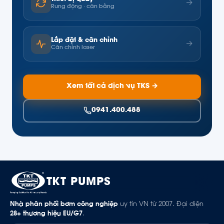
→
Rung động · cân bằng
Lắp đặt & căn chỉnh
→
Căn chỉnh laser
Xem tất cả dịch vụ TKS →
0941.400.488
TKT PUMPS
Nhà phân phối bơm công nghiệp
uy tín VN từ 2007. Đại diện
28+ thương hiệu EU/G7
.