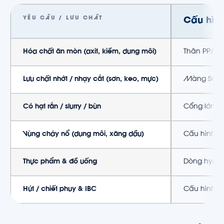
YÊU CẦU / LƯU CHẤT
Cấu hình
Hóa chất ăn mòn (axit, kiềm, dung môi)
Thân PP/PV
Lưu chất nhớt / nhạy cắt (sơn, keo, mực)
Màng Santo
Có hạt rắn / slurry / bùn
Cổng lớn 1.5
Vùng cháy nổ (dung môi, xăng dầu)
Cấu hình AT
Thực phẩm & đồ uống
Dòng hygien
Hút / chiết phuy & IBC
Cấu hình di