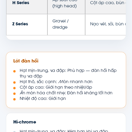
Áp suất cao
H Series
Cột áp cao, bùn đặ
(high head)
Gravel /
Z Series
Nạo vét, sỏi, bùn đặ
dredge
Lót đàn hồi
Hạt mịn–trung, va đập: Phù hợp — đàn hồi hấp
thụ va đập
Hạt thô, sắc cạnh: Mòn nhanh hơn
Cột áp cao: Giới hạn theo nhiệt/áp
Ăn mòn hóa chất nhẹ: Đàn hồi kháng tốt hơn
Nhiệt độ cao: Giới hạn
Hi-chrome
Hạt mịn–trung, va đập: Kém hơn khi va đập