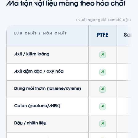
Ma trận vật liệu màng theo hóa chất
LƯU CHẤT / HÓA CHẤT
PTFE
Sant
Axit / kiềm loãng
A
Axit đậm đặc / oxy hóa
A
Dung môi thơm (toluene/xylene)
A
Ceton (acetone/MEK)
A
Dầu / nhiên liệu
A