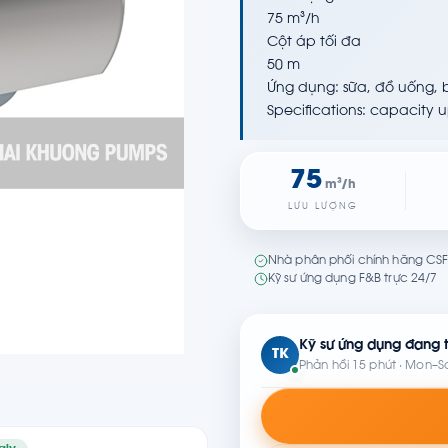
75 m³/h
Cột áp tối đa
50 m
Ứng dụng: sữa, đồ uống,
Specifications: capacity 
75
m³/h
LƯU LƯỢNG
Nhà phân phối chính hãng CSF 
Kỹ sư ứng dụng F&B trực 24/7
Kỹ sư ứng dụng đang t
TK
Phản hồi 15 phút · Mon–S