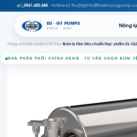
0941.400.488
· Hotline kỹ thuật
info@thaikhuongpump.c
EU · G7 PUMPS
Năng l
SINCE · 2007
Trang chủ
/
Sản phẩm
/
CSF Inox
/
Bơm ly tâm tiêu chuẩn thực phẩm CL-CLC
NHÀ PHÂN PHỐI CHÍNH HÃNG · TƯ VẤN CHỌN BƠM VỆ