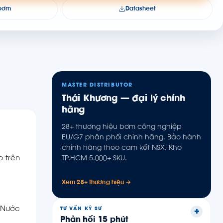
 bơm
Datasheet
MASTER DISTRIBUTOR
Thái Khương — đại lý chính
hãng
28+ thương hiệu bơm công nghiệp
EU/G7 phân phối chính hãng. Bảo hành
chính hãng theo cam kết NSX. Kho
p trên
TP.HCM 5.000+ SKU.
Xem 28+ thương hiệu →
: Nước
TƯ VẤN KỸ SƯ
Phản hồi 15 phút