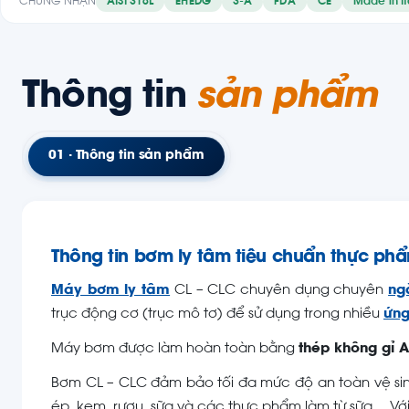
CHỨNG NHẬN
AISI 316L
EHEDG
3-A
FDA
CE
Made in It
Thông tin
sản phẩm
01 · Thông tin sản phẩm
Thông tin bơm ly tâm tiêu chuẩn thực ph
Máy bơm ly tâm
CL – CLC chuyên dụng chuyên
ng
trục động cơ (trục mô tơ) để sử dụng trong nhiều
ứng
Máy bơm được làm hoàn toàn bằng
thép không gỉ A
Bơm CL – CLC đảm bảo tối đa mức độ an toàn vệ sin
ép, kem, rượu, sữa và các thực phẩm làm từ sữa… Vớ