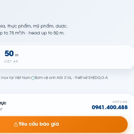
 bia, thực phẩm, mỹ phẩm, dược.
up to 75 m³/h · head up to 50 m.
50
m
CỘT ÁP
Inox tại Việt Nam
Bơm vệ sinh AISI 316L · thiết kế EHEDG/3-A
HOTLINE
rực
0941.400.488
at
Yêu cầu báo giá