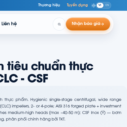
Thương hiệu
Tuyển dụng
VI
EN
Liên hệ
Nhận báo giá
 tiêu chuẩn thực
LC - CSF
h thực phẩm. Hygienic single-stage centrifugal, wide range
CLC) impellers, 2- or 4-pole; AISI 316 forged plate + investment
aches medium-high heads (max ~40-50 m); CSF Inox (Ý) — bơm
g, phân phối chính hãng bởi TKT.