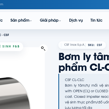
om
ực
Sản phẩm
Giải pháp
Dịch vụ
Tin tức
 - CSF
SKU: CSF
CSF Inox S.p.A.
 SINH F&B
Bơm ly tâm
phẩm CL-C
CSF CL-CLC
Bơm ly tâm/tự mồi vệ sin
with OPEN (CL) or CLOSED (
cast. Closed impeller re
vệ sinh thực phẩm/đồ uốn
Lưu lượng tối đa