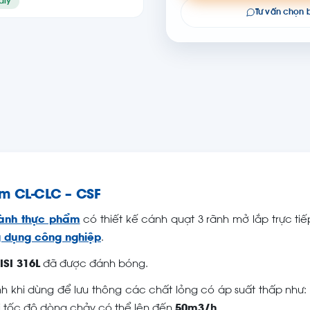
aly
Tư vấn chọn
ẩm CL-CLC – CSF
ành thực phẩm
có thiết kế cánh quạt 3 rãnh mở lắp trực tiế
 dụng công nghiệp
.
ISI 316L
đã được đánh bóng.
h khi dùng để lưu thông các chất lỏng có áp suất thấp như
i tốc độ dòng chảy có thể lên đến
50m3/h
.