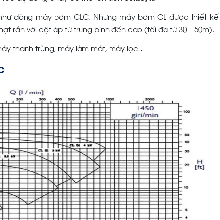
 như dòng máy bơm CLC. Nhưng máy bơm CL được thiết kế
 rắn với cột áp từ trung bình đến cao (tối đa từ 30 – 50m).
áy thanh trùng, máy làm mát, máy lọc…
C