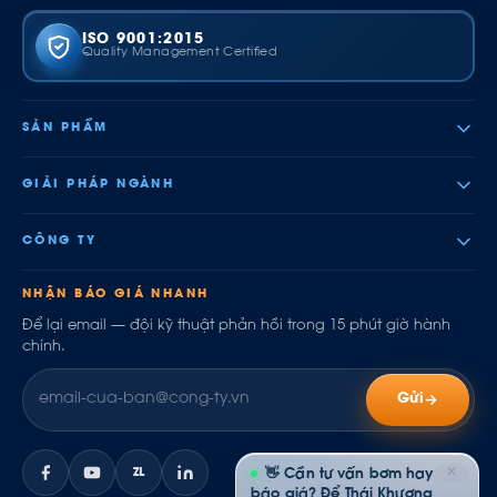
ISO 9001:2015
Quality Management Certified
SẢN PHẨM
GIẢI PHÁP NGÀNH
CÔNG TY
NHẬN BÁO GIÁ NHANH
Để lại email — đội kỹ thuật phản hồi trong 15 phút giờ hành
chính.
Gửi
✕
ZL
👋 Cần tư vấn bơm hay
báo giá? Để Thái Khương