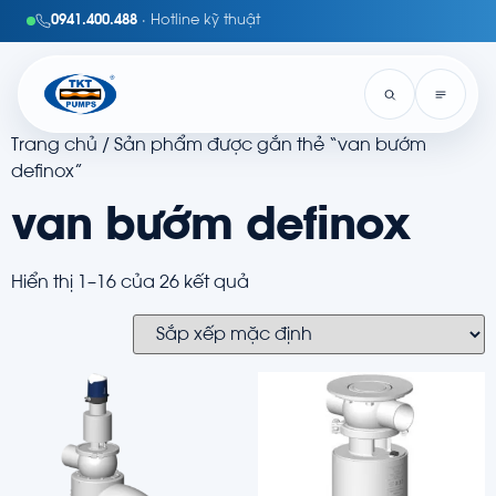
0941.400.488
· Hotline kỹ thuật
Trang chủ
/ Sản phẩm được gắn thẻ “van bướm
definox”
van bướm definox
Hiển thị 1–16 của 26 kết quả