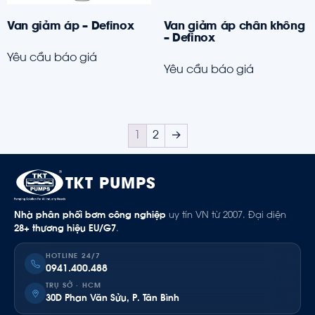
Van giảm áp – Definox
Van giảm áp chân không
– Definox
Yêu cầu báo giá
Yêu cầu báo giá
1
2
→
TKT PUMPS
Nhà phân phối bơm công nghiệp
uy tín VN từ 2007. Đại diện
28+ thương hiệu EU/G7
.
HOTLINE 24/7
0941.400.488
TRỤ SỞ · HCM
30D Phan Văn Sửu, P. Tân Bình