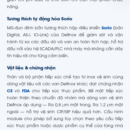
giản chi phí đầu tư cho bồn chỉ cần một phần chức
năng.
Tương thích tự động hóa Sorio
Mô-đun đỉnh bồn tương thích hộp điều khiển
Sorio
(bản
Digital, AS-i, IO-Link) của Definox để giám sát và vận
hành từ xa các đầu dò và van an toàn tích hợp, hỗ trợ
đấu nối vào hệ SCADA/PLC nhà máy mà không cần dây
tín hiệu rời cho từng cảm biến.
Vật liệu & chứng nhận
Thân và bộ phận tiếp xúc chế tạo từ inox vệ sinh cùng
dòng vật liệu với các van Definox khác; đạt chứng nhận
CE
và
FDA
cho tiếp xúc thực phẩm. Bề mặt tiếp xúc
hoàn thiện theo chuẩn độ nhám mà dòng van vệ sinh
Definox áp dụng — Ra 0,8 µm mặt trong, Ra 1,2 µm mặt
ngoài — hỗ trợ vệ sinh CIP/SIP hiệu quả hơn. Cấu hình
module cho phép bổ sung tùy chọn theo yêu cầu tiếp
xúc thực phẩm hoặc dược phẩm cụ thể của từng nhà