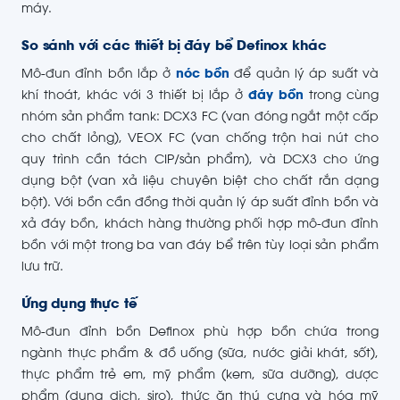
máy.
So sánh với các thiết bị đáy bể Definox khác
Mô-đun đỉnh bồn lắp ở
nóc bồn
để quản lý áp suất và
khí thoát, khác với 3 thiết bị lắp ở
đáy bồn
trong cùng
nhóm sản phẩm tank: DCX3 FC (van đóng ngắt một cấp
cho chất lỏng), VEOX FC (van chống trộn hai nút cho
quy trình cần tách CIP/sản phẩm), và DCX3 cho ứng
dụng bột (van xả liệu chuyên biệt cho chất rắn dạng
bột). Với bồn cần đồng thời quản lý áp suất đỉnh bồn và
xả đáy bồn, khách hàng thường phối hợp mô-đun đỉnh
bồn với một trong ba van đáy bể trên tùy loại sản phẩm
lưu trữ.
Ứng dụng thực tế
Mô-đun đỉnh bồn Definox phù hợp bồn chứa trong
ngành thực phẩm & đồ uống (sữa, nước giải khát, sốt),
thực phẩm trẻ em, mỹ phẩm (kem, sữa dưỡng), dược
phẩm (dung dịch, siro), thức ăn thú cưng và hóa mỹ