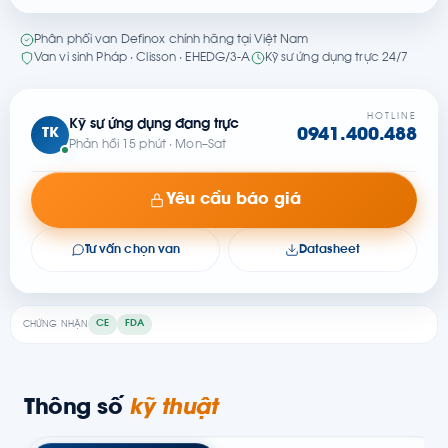
Phân phối van Definox chính hãng tại Việt Nam
Van vi sinh Pháp · Clisson · EHEDG/3-A
Kỹ sư ứng dụng trực 24/7
HOTLINE
Kỹ sư ứng dụng đang trực
TK
0941.400.488
Phản hồi 15 phút · Mon–Sat
Yêu cầu báo giá
Tư vấn chọn van
Datasheet
CE
FDA
CHỨNG NHẬN
Thông số
kỹ thuật