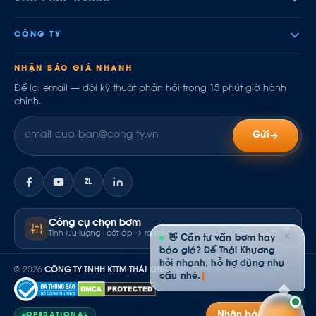
CÔNG TY
NHẬN BÁO GIÁ NHANH
Để lại email — đội kỹ thuật phản hồi trong 15 phút giờ hành
chính.
Gửi
ZL
Công cụ chọn bơm
Tính lưu lượng · cột áp → ra model
✕
👋 Cần tư vấn bơm hay
báo giá? Để Thái Khương
hỏi nhanh, hỗ trợ đúng nhu
© 2026
CÔNG TY TNHH KTTM THÁI KHƯƠNG
· MST: 0304844502
cầu nhé.
Nhận báo giá
OPERATIONAL