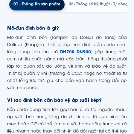
01 · Thông tin sản phẩm
02 · Thông số kỹ thuật · Tự động h
Mô-đun đỉnh bồn là gì?
Mô-đun đỉnh bồn (Tampon de Dessus de Tank) của
Definox (Pháp) là thiết bị lắp trên đỉnh bồn chứa chất
lỏng dung tích lớn, cỡ
DN700–DN900
, gộp trong một
cụm nhiều chức năng mà các bồn thông thường phải
lắp rời: quan sát, đo lường, vệ sinh và bảo vệ áp suất.
Thiết bị quản lý khí (thường là CO2) hoặc hơi thoát ra từ
chất lỏng lưu trữ, giữ cho bồn vận hành trong dải áp
suất cho phép.
Vì sao đỉnh bồn cần bảo vệ áp suất kép?
Bồn chứa dung tích lớn gặp hai rủi ro trái ngược nhau:
áp suất bên trong tăng do khí sinh ra từ quá trình lên
men hoặc CIP có thể làm nứt vỡ thành bồn; trong khi xả
liệu nhanh hoặc thay đổi nhiệt độ đột ngột lại có thể tạo