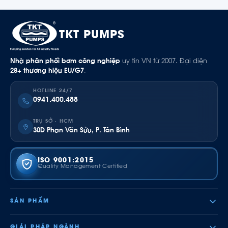
TKT PUMPS
Nhà phân phối bơm công nghiệp
uy tín VN từ 2007. Đại diện
28+ thương hiệu EU/G7
.
HOTLINE 24/7
0941.400.488
TRỤ SỞ · HCM
30D Phan Văn Sửu, P. Tân Bình
ISO 9001:2015
Quality Management Certified
SẢN PHẨM
GIẢI PHÁP NGÀNH