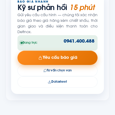
BÁO GIÁ NHANH
Kỹ sư phản hồi
15 phút
Gửi yêu cầu cấu hình — chúng tôi xác nhận
báo giá theo giá hãng kèm chiết khấu, thời
gian giao và điều kiện thanh toán cho
Definox.
0941.400.488
Đang trực
Yêu cầu báo giá
Tư vấn chọn van
Datasheet