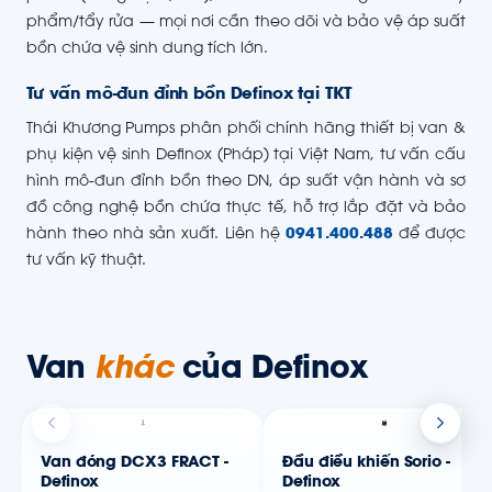
phẩm/tẩy rửa — mọi nơi cần theo dõi và bảo vệ áp suất
bồn chứa vệ sinh dung tích lớn.
Tư vấn mô-đun đỉnh bồn Definox tại TKT
Thái Khương Pumps phân phối chính hãng thiết bị van &
phụ kiện vệ sinh Definox (Pháp) tại Việt Nam, tư vấn cấu
hình mô-đun đỉnh bồn theo DN, áp suất vận hành và sơ
đồ công nghệ bồn chứa thực tế, hỗ trợ lắp đặt và bảo
hành theo nhà sản xuất. Liên hệ
0941.400.488
để được
tư vấn kỹ thuật.
Van
khác
của Definox
Van đóng DCX3 FRACT -
Đầu điều khiển Sorio -
Definox
Definox