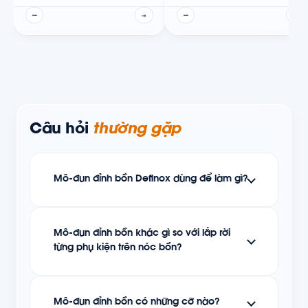
—
→
—
→
Câu hỏi
thường gặp
Mô-đun đỉnh bồn Definox dùng để làm gì?
Mô-đun đỉnh bồn khác gì so với lắp rời
từng phụ kiện trên nóc bồn?
Mô-đun đỉnh bồn có những cỡ nào?