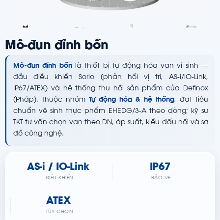
Mô-đun đỉnh bồn
Mô-đun đỉnh bồn
là thiết bị tự động hóa van vi sinh —
đầu điều khiển Sorio (phản hồi vị trí, AS-i/IO-Link,
IP67/ATEX) và hệ thống thu hồi sản phẩm của Definox
(Pháp). Thuộc nhóm
Tự động hóa & hệ thống
, đạt tiêu
chuẩn vệ sinh thực phẩm EHEDG/3-A theo dòng; kỹ sư
TKT tư vấn chọn van theo DN, áp suất, kiểu đấu nối và sơ
đồ công nghệ.
AS-i / IO-Link
IP67
ĐIỀU KHIỂN
BẢO VỆ
ATEX
TÙY CHỌN