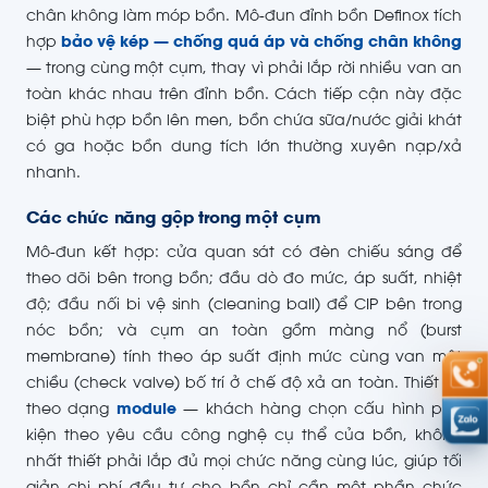
chân không làm móp bồn. Mô-đun đỉnh bồn Definox tích
hợp
bảo vệ kép — chống quá áp và chống chân không
— trong cùng một cụm, thay vì phải lắp rời nhiều van an
toàn khác nhau trên đỉnh bồn. Cách tiếp cận này đặc
biệt phù hợp bồn lên men, bồn chứa sữa/nước giải khát
có ga hoặc bồn dung tích lớn thường xuyên nạp/xả
nhanh.
Các chức năng gộp trong một cụm
Mô-đun kết hợp: cửa quan sát có đèn chiếu sáng để
theo dõi bên trong bồn; đầu dò đo mức, áp suất, nhiệt
độ; đầu nối bi vệ sinh (cleaning ball) để CIP bên trong
nóc bồn; và cụm an toàn gồm màng nổ (burst
membrane) tính theo áp suất định mức cùng van một
chiều (check valve) bố trí ở chế độ xả an toàn. Thiết kế
theo dạng
module
— khách hàng chọn cấu hình phụ
kiện theo yêu cầu công nghệ cụ thể của bồn, không
nhất thiết phải lắp đủ mọi chức năng cùng lúc, giúp tối