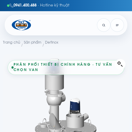
0941.400.488
· Hotline kỹ thuật
Trang chủ
Sản phẩm
Definox
/
/
PHÂN PHỐI THIẾT BỊ CHÍNH HÃNG · TƯ VẤN
CHỌN VAN