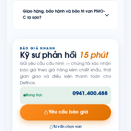
Giao hàng, bảo hành và bảo trì van PMO-
C ra sao?
BÁO GIÁ NHANH
Kỹ sư phản hồi
15 phút
Gửi yêu cầu cấu hình — chúng tôi xác nhận
báo giá theo giá hãng kèm chiết khấu, thời
gian giao và điều kiện thanh toán cho
Definox.
0941.400.488
Đang trực
Yêu cầu báo giá
Tư vấn chọn van