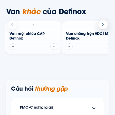
Van
khác
của Definox
Van một chiều CAR -
Van chống trộn VDCI MC-
Definox
Definox
—
→
—
→
Câu hỏi
thường gặp
PMO-C nghĩa là gì?