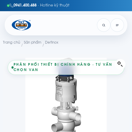
0941.400.488
· Hotline kỹ thuật
Trang chủ
Sản phẩm
Definox
/
/
PHÂN PHỐI THIẾT BỊ CHÍNH HÃNG · TƯ VẤN
CHỌN VAN