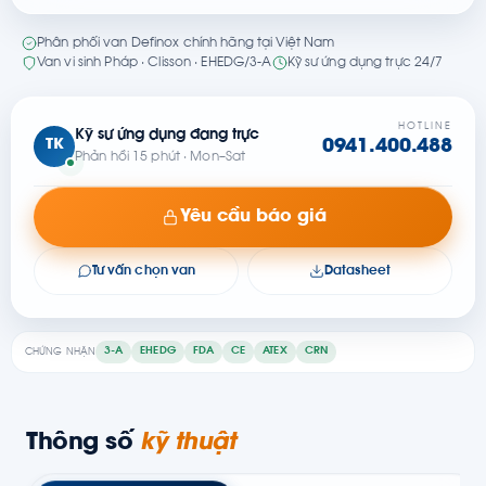
Phân phối van Definox chính hãng tại Việt Nam
Van vi sinh Pháp · Clisson · EHEDG/3-A
Kỹ sư ứng dụng trực 24/7
HOTLINE
Kỹ sư ứng dụng đang trực
TK
0941.400.488
Phản hồi 15 phút · Mon–Sat
Yêu cầu báo giá
Tư vấn chọn van
Datasheet
3-A
EHEDG
FDA
CE
ATEX
CRN
CHỨNG NHẬN
Thông số
kỹ thuật