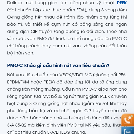
Definox: nút trung gian làm bằng nhựa kỹ thuật
PEEK
(đạt chuẩn tiếp xúc thực phẩm FDA), dùng 3 vòng đệm
O-ring giống hệt nhau để tránh lắp nhầm phụ tùng khi
bảo trì, và thiết kế cụm nút có bằng sáng chế ngăn
dung dịch CIP truyền sang buồng rò đối diện. Theo nhà
sản xuất, van PMO đời trước có thể nâng cấp lên PMO-C
chỉ bằng cách thay cụm nút van, không cần đổi toàn
bộ thân van.
PMO-C khác gì cấu hình nút van tiêu chuẩn?
Nút van tiêu chuẩn của VEOX/VDCI MC (gioăng nổi PFA,
EPDM/FKM hoặc PEEK) đã đáp ứng tốt đa số ứng dụng
chống trộn thông thường. Cấu hình PMO-C đi xa hơn cho
riêng ngành sữa Mỹ: bổ sung nút trung gian PEEK chuyên
biệt cùng 3 O-ring giống hệt nhau (giảm sai sót khi thay
phụ tùng bảo trì) và cơ chế ngăn CIP truyền chéo đã
được cấp bằng sáng chế — hướng tới đúng điều khoản
3-A 85-02 mà kiểm định viên PMO tại Mỹ yêu cầu, thay vì
chỉ đạt tiêu chuẩn 3-A/EHEDG chung.