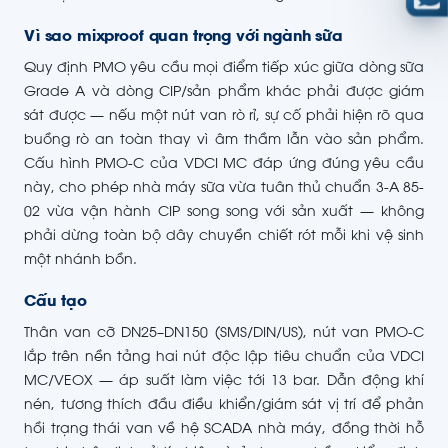
Vì sao mixproof quan trọng với ngành sữa
Quy định PMO yêu cầu mọi điểm tiếp xúc giữa dòng sữa
Grade A và dòng CIP/sản phẩm khác phải được giám
sát được — nếu một nút van rò rỉ, sự cố phải hiện rõ qua
buồng rò an toàn thay vì âm thầm lẫn vào sản phẩm.
Cấu hình PMO-C của VDCI MC đáp ứng đúng yêu cầu
này, cho phép nhà máy sữa vừa tuân thủ chuẩn 3-A 85-
02 vừa vận hành CIP song song với sản xuất — không
phải dừng toàn bộ dây chuyền chiết rót mỗi khi vệ sinh
một nhánh bồn.
Cấu tạo
Thân van cỡ DN25–DN150 (SMS/DIN/US), nút van PMO-C
lắp trên nền tảng hai nút độc lập tiêu chuẩn của VDCI
MC/VEOX — áp suất làm việc tới 13 bar. Dẫn động khí
nén, tương thích đầu điều khiển/giám sát vị trí để phản
hồi trạng thái van về hệ SCADA nhà máy, đồng thời hỗ