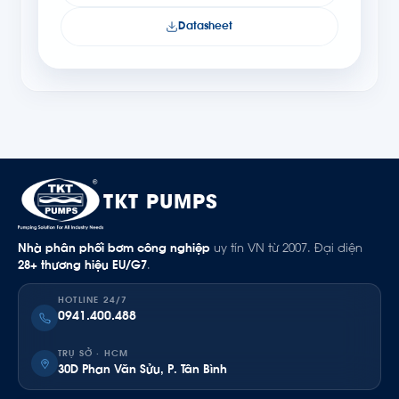
Datasheet
TKT PUMPS
Nhà phân phối bơm công nghiệp
uy tín VN từ 2007. Đại diện
28+ thương hiệu EU/G7
.
HOTLINE 24/7
0941.400.488
TRỤ SỞ · HCM
30D Phan Văn Sửu, P. Tân Bình