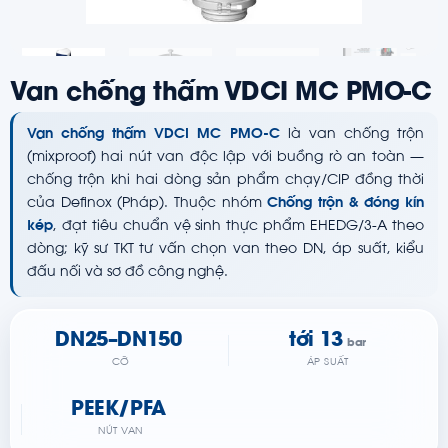
Van chống thấm VDCI MC PMO-C
Van chống thấm VDCI MC PMO-C
là van chống trộn
(mixproof) hai nút van độc lập với buồng rò an toàn —
chống trộn khi hai dòng sản phẩm chạy/CIP đồng thời
của Definox (Pháp). Thuộc nhóm
Chống trộn & đóng kín
kép
, đạt tiêu chuẩn vệ sinh thực phẩm EHEDG/3-A theo
dòng; kỹ sư TKT tư vấn chọn van theo DN, áp suất, kiểu
đấu nối và sơ đồ công nghệ.
DN25–DN150
tới 13
bar
CỠ
ÁP SUẤT
PEEK/PFA
NÚT VAN