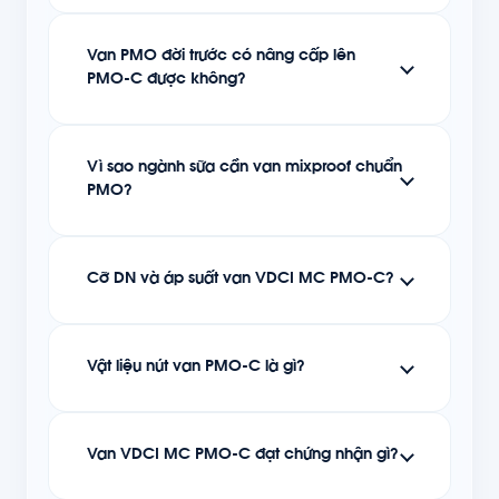
Van PMO đời trước có nâng cấp lên
PMO-C được không?
Vì sao ngành sữa cần van mixproof chuẩn
PMO?
Cỡ DN và áp suất van VDCI MC PMO-C?
Vật liệu nút van PMO-C là gì?
Van VDCI MC PMO-C đạt chứng nhận gì?