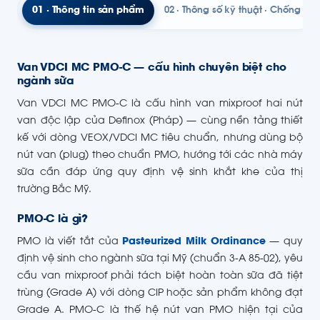
01 · Thông tin sản phẩm
02 · Thông số kỹ thuật · Chống trộ
Van VDCI MC PMO-C — cấu hình chuyên biệt cho
ngành sữa
Van VDCI MC PMO-C là cấu hình van mixproof hai nút
van độc lập của Definox (Pháp) — cùng nền tảng thiết
kế với dòng VEOX/VDCI MC tiêu chuẩn, nhưng dùng bộ
nút van (plug) theo chuẩn PMO, hướng tới các nhà máy
sữa cần đáp ứng quy định vệ sinh khắt khe của thị
trường Bắc Mỹ.
PMO-C là gì?
PMO là viết tắt của
Pasteurized Milk Ordinance
— quy
định vệ sinh cho ngành sữa tại Mỹ (chuẩn 3-A 85-02), yêu
cầu van mixproof phải tách biệt hoàn toàn sữa đã tiệt
trùng (Grade A) với dòng CIP hoặc sản phẩm không đạt
Grade A. PMO-C là thế hệ nút van PMO hiện tại của