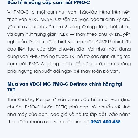
Bảo trì & nâng cấp cụm nút PMO-C
Vì PMO-C là một cụm nút van tháo-lắp riêng trên nền
thân van VDCI MC/VEOX sẵn có, việc bảo trì định kỳ chủ
yếu xoay quanh kiểm tra 3 vòng O-ring giống hệt nhau
và cụm nút trung gian PEEK — thay theo chu kỳ khuyến
nghị của Definox, đặc biệt sau các đợt CIP/SIP nhiệt độ
cao liên tục của dây chuyền sữa. Với nhà máy đang
dùng van PMO thế hệ trước, TKT hỗ trợ xác định đúng mã
cụm nút PMO-C tương thích để nâng cấp mà không
phải ngừng sản xuất dài ngày để thay toàn bộ van.
Mua van VDCI MC PMO-C Definox chính hãng tại
TKT
Thái Khương Pumps tư vấn chọn cấu hình nút van (tiêu
chuẩn, PMO-C hoặc PEEK) phù hợp với chuẩn vệ sinh
nhà máy của bạn, báo giá và hỗ trợ lắp đặt, bảo hành
theo điều khoản nhà sản xuất. Liên hệ
0941.400.488
.