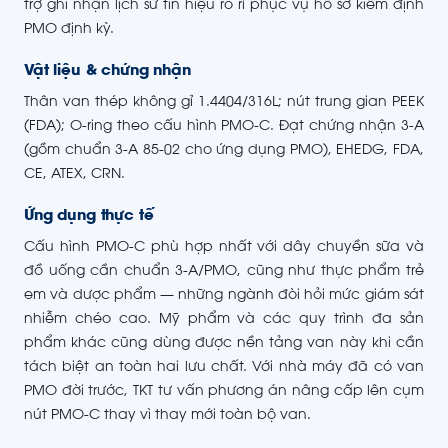
trợ ghi nhận lịch sử tín hiệu rò rỉ phục vụ hồ sơ kiểm định
PMO định kỳ.
Vật liệu & chứng nhận
Thân van thép không gỉ 1.4404/316L; nút trung gian PEEK
(FDA); O-ring theo cấu hình PMO-C. Đạt chứng nhận 3-A
(gồm chuẩn 3-A 85-02 cho ứng dụng PMO), EHEDG, FDA,
CE, ATEX, CRN.
Ứng dụng thực tế
Cấu hình PMO-C phù hợp nhất với dây chuyền sữa và
đồ uống cần chuẩn 3-A/PMO, cũng như thực phẩm trẻ
em và dược phẩm — những ngành đòi hỏi mức giám sát
nhiễm chéo cao. Mỹ phẩm và các quy trình đa sản
phẩm khác cũng dùng được nền tảng van này khi cần
tách biệt an toàn hai lưu chất. Với nhà máy đã có van
PMO đời trước, TKT tư vấn phương án nâng cấp lên cụm
nút PMO-C thay vì thay mới toàn bộ van.