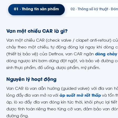
01 · Thông tin sản phẩm
02 · Thông số kỹ thuật · Đ
Van một chiều CAR là gì?
Van một chiều CAR (check valve / clapet anti-retour) 
chảy theo một chiều, tự động đóng lại ngay khi dòng c
(thiết bị bảo vệ) của Definox, van CAR ngăn
dòng chảy
dòng ngược khi bơm dừng đột ngột, và bảo vệ đường cấp
sinh thực phẩm, đồ uống, dược phẩm, mỹ phẩm.
Nguyên lý hoạt động
Van CAR là van dẫn hướng (guided valve) với đĩa van hồ
lỏng đẩy đĩa van mở ra với
áp suất mở rất thấp
và tổn t
áp, lò xo đẩy đĩa van đóng kín tức thời, khôi phục lại 
được tính toán riêng theo từng cỡ van, đảm bảo van đ
đường ống.