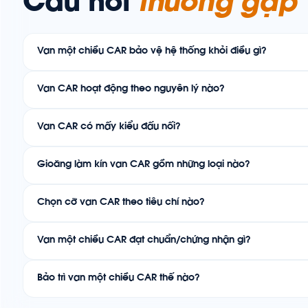
Câu hỏi
thường gặp
Van một chiều CAR bảo vệ hệ thống khỏi điều gì?
Van CAR hoạt động theo nguyên lý nào?
Van CAR có mấy kiểu đấu nối?
Gioăng làm kín van CAR gồm những loại nào?
Chọn cỡ van CAR theo tiêu chí nào?
Van một chiều CAR đạt chuẩn/chứng nhận gì?
Bảo trì van một chiều CAR thế nào?