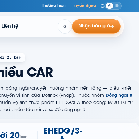
Thương hiệu
Tuyển dụng
VI
EN
Liên hệ
Nhận báo giá
ới 20 bar
hiều CAR
n đóng ngắt/chuyển hướng nhóm nền tảng — điều khiển
huyền vi sinh của Definox (Pháp). Thuộc nhóm
Đóng ngắt &
chuẩn vệ sinh thực phẩm EHEDG/3-A theo dòng; kỹ sư TKT tư
 suất, kiểu đấu nối và sơ đồ công nghệ.
EHEDG/3-
tới 20
bar