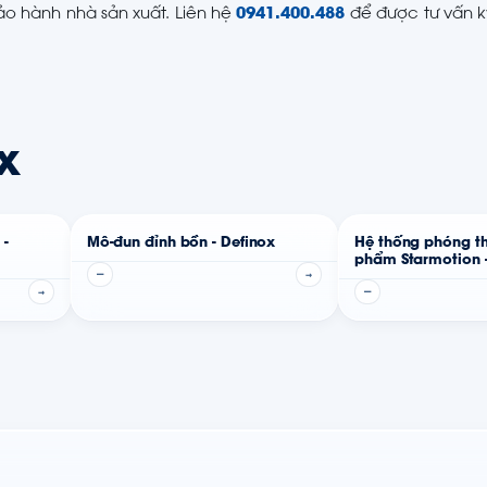
bảo hành nhà sản xuất. Liên hệ
0941.400.488
để được tư vấn k
x
 -
Mô-đun đỉnh bồn - Definox
Hệ thống phóng th
phẩm Starmotion -
—
→
→
—