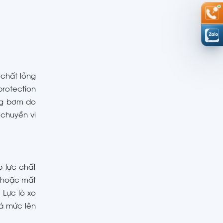
 chất lỏng
protection
ng bơm do
chuyền vi
p lực chất
u hoặc mất
 Lực lò xo
á mức lên