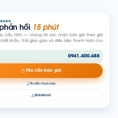
NHANH
 phản hồi
15 phút
ầu cấu hình — chúng tôi xác nhận báo giá theo giá
hiết khấu, thời gian giao và điều kiện thanh toán cho
0941.400.488
Yêu cầu báo giá
Tư vấn chọn van
Datasheet