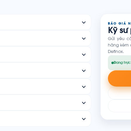
BÁO GIÁ 
Kỹ sư
Gửi yêu c
hãng kèm c
Definox.
Đang trực