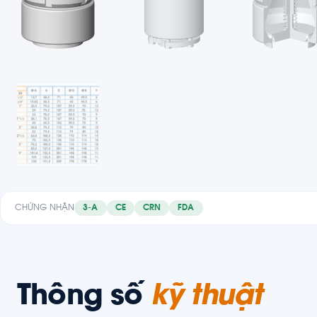
CHỨNG NHẬN
3-A
CE
CRN
FDA
Thông số
kỹ thuật