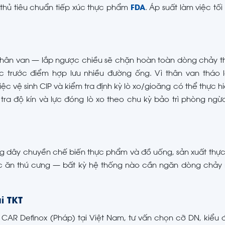
thủ tiêu chuẩn tiếp xúc thực phẩm
FDA
. Áp suất làm việc tối
 thân van — lắp ngược chiều sẽ chặn hoàn toàn dòng chảy t
 trước điểm hợp lưu nhiều đường ống. Vì thân van tháo 
 vệ sinh CIP và kiểm tra định kỳ lò xo/gioăng có thể thực hi
tra độ kín và lực đóng lò xo theo chu kỳ bảo trì phòng ng
g dây chuyền chế biến thực phẩm và đồ uống, sản xuất thự
c ăn thú cưng — bất kỳ hệ thống nào cần ngăn dòng chảy
i TKT
CAR Definox (Pháp) tại Việt Nam, tư vấn chọn cỡ DN, kiểu 