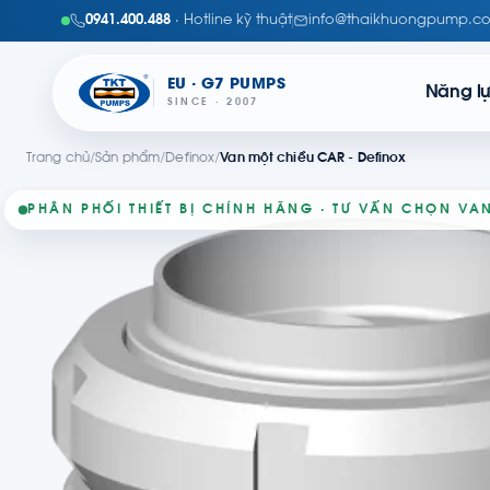
0941.400.488
· Hotline kỹ thuật
info@thaikhuongpump.c
EU · G7 PUMPS
Năng l
SINCE · 2007
Trang chủ
/
Sản phẩm
/
Definox
/
Van một chiều CAR - Definox
PHÂN PHỐI THIẾT BỊ CHÍNH HÃNG · TƯ VẤN CHỌN VA