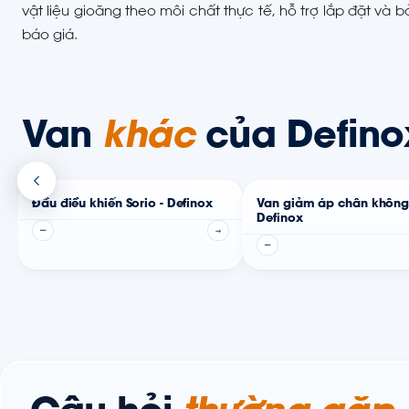
vật liệu gioăng theo môi chất thực tế, hỗ trợ lắp đặt và 
báo giá.
Van
khác
của Defino
Đầu điều khiển Sorio - Definox
Van giảm áp chân không
Definox
—
→
—