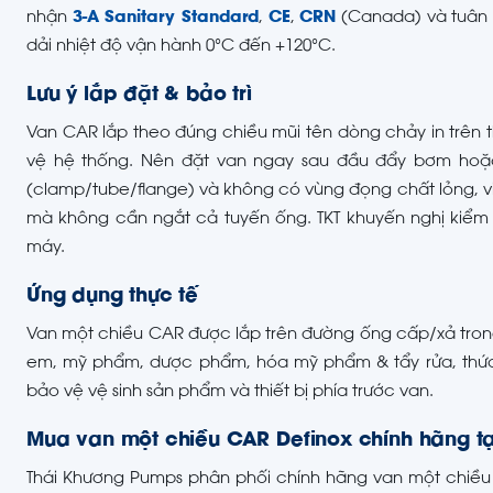
nhận
3-A Sanitary Standard
,
CE
,
CRN
(Canada) và tuân 
dải nhiệt độ vận hành 0°C đến +120°C.
Lưu ý lắp đặt & bảo trì
Van CAR lắp theo đúng chiều mũi tên dòng chảy in trên
vệ hệ thống. Nên đặt van ngay sau đầu đẩy bơm hoặc
(clamp/tube/flange) và không có vùng đọng chất lỏng, việc
mà không cần ngắt cả tuyến ống. TKT khuyến nghị kiểm 
máy.
Ứng dụng thực tế
Van một chiều CAR được lắp trên đường ống cấp/xả tron
em, mỹ phẩm, dược phẩm, hóa mỹ phẩm & tẩy rửa, thứ
bảo vệ vệ sinh sản phẩm và thiết bị phía trước van.
Mua van một chiều CAR Definox chính hãng tạ
Thái Khương Pumps phân phối chính hãng van một chiều 