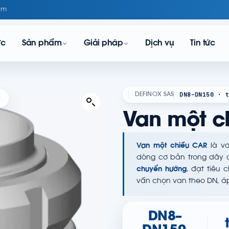
om
ực
Sản phẩm
Giải pháp
Dịch vụ
Tin tức
DN8–DN150 · t
DEFINOX SAS
N
Van một c
Van một chiều CAR
là va
dòng cơ bản trong dây c
chuyển hướng
, đạt tiêu 
vấn chọn van theo DN, áp
DN8–