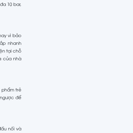
 đa 10 bar,
hay vì bảo
lắp nhanh
ện tại chỗ
ừa của nhà
c phẩm trẻ
 ngược để
đấu nối và