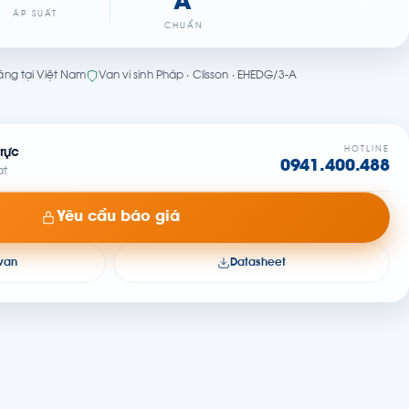
A
ÁP SUẤT
CHUẨN
ãng tại Việt Nam
Van vi sinh Pháp · Clisson · EHEDG/3-A
HOTLINE
rực
0941.400.488
at
Yêu cầu báo giá
 van
Datasheet