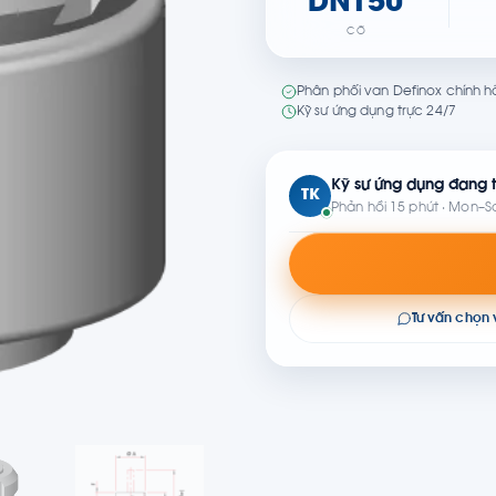
DN150
CỠ
Phân phối van Definox chính h
Kỹ sư ứng dụng trực 24/7
Kỹ sư ứng dụng đang t
TK
Phản hồi 15 phút · Mon–S
Tư vấn chọn