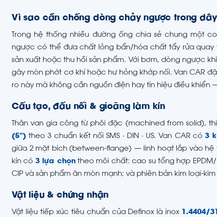
Vì sao cần chống dòng chảy ngược trong dây 
Trong hệ thống nhiều đường ống chia sẻ chung một co
ngược có thể đưa chất lỏng bẩn/hóa chất tẩy rửa quay 
sản xuất hoặc thu hồi sản phẩm. Với bơm, dòng ngược k
gây mòn phớt cơ khí hoặc hư hỏng khớp nối. Van CAR đặt
ro này mà không cần nguồn điện hay tín hiệu điều khiển 
Cấu tạo, đấu nối & gioăng làm kín
Thân van gia công từ phôi đặc (machined from solid), t
(5″)
theo 3 chuẩn kết nối SMS · DIN · US. Van CAR có
3 k
giữa 2 mặt bích (between-flange) — linh hoạt lắp vào h
kín có
3 lựa chọn
theo môi chất: cao su tổng hợp EPDM/F
CIP và sản phẩm ăn mòn mạnh; và phiên bản kim loại-kim 
Vật liệu & chứng nhận
Vật liệu tiếp xúc tiêu chuẩn của Definox là inox
1.4404/3