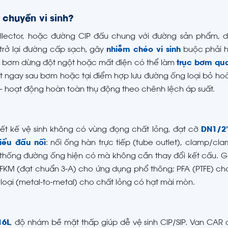
chuyền vi sinh?
llector, hoặc đường CIP đấu chung với đường sản phẩm, 
trở lại đường cấp sạch, gây
nhiễm chéo vi sinh
buộc phải 
hi bơm dừng đột ngột hoặc mất điện có thể làm
trục bơm qu
 ngay sau bơm hoặc tại điểm hợp lưu đường ống loại bỏ hoà
— hoạt động hoàn toàn thụ động theo chênh lệch áp suất.
hiết kế vệ sinh không có vùng đọng chất lỏng, đạt cỡ
DN1/2
iểu đấu nối
: nối ống hàn trực tiếp (tube outlet), clamp/cla
ệ thống đường ống hiện có mà không cần thay đổi kết cấu. 
KM (đạt chuẩn 3-A) cho ứng dụng phổ thông; PFA (PTFE) cho
loại (metal-to-metal) cho chất lỏng có hạt mài mòn.
16L
, độ nhám bề mặt thấp giúp dễ vệ sinh CIP/SIP. Van CAR