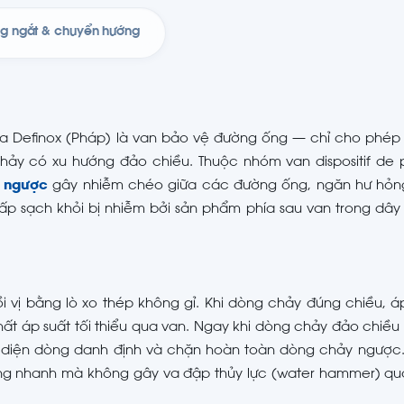
óng ngắt & chuyển hướng
của Definox (Pháp) là van bảo vệ đường ống — chỉ cho phép
hảy có xu hướng đảo chiều. Thuộc nhóm van dispositif de 
 ngược
gây nhiễm chéo giữa các đường ống, ngăn hư hỏ
 sạch khỏi bị nhiễm bởi sản phẩm phía sau van trong dây 
i vị bằng lò xo thép không gỉ. Khi dòng chảy đúng chiều, á
hất áp suất tối thiểu qua van. Ngay khi dòng chảy đảo chiề
tiết diện dòng danh định và chặn hoàn toàn dòng chảy ngược.
óng nhanh mà không gây va đập thủy lực (water hammer) qu