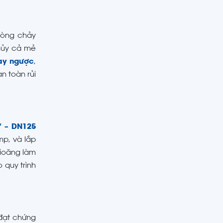
dòng chảy
hủy cả mẻ
ay ngược
,
n toàn rủi
″ – DN125
mp, và lắp
Gioăng làm
 quy trình
 đạt chứng