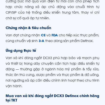
cưỡng bức mở qua van điện từ mồi còn cho phép tích
hợp chức năng xả áp chủ động vào chuỗi trình tự
CIP/SIP của hệ thống điều khiển trung tâm, thay vì chỉ
chờ sự cố quá áp tự nhiên.
Chứng nhận & tiêu chuẩn
Van đạt chứng nhận
CE
và
FDA
cho tiếp xúc thực phẩm,
cùng chuẩn vệ sinh
3-A
theo dòng sản phẩm Definox.
Ứng dụng thực tế
Van xả khí đóng ngắt DCX3 phù hợp bảo vệ mạch phụ
và thiết bị trong dây chuyền cần tích hợp điều khiển tự
động — thường gặp ở ngành hóa mỹ phẩm & tẩy rửa,
thức ăn thú cưng, dược phẩm và thực phẩm & đồ uống,
nơi ngưỡng xả áp cần điều chỉnh linh hoạt theo chu trình
vận hành.
Mua van xả khí đóng ngắt DCX3 Definox chính hãng
tại TKT