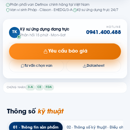
Phân phối van Definox chính hãng tại Việt Nam
Van vi sinh Pháp · Clisson · EHEDG/3-A
Kỹ sư ứng dụng trực 24/7
HOTLINE
Kỹ sư ứng dụng đang trực
TK
0941.400.488
Phản hồi 15 phút · Mon–Sat
Yêu cầu báo giá
Tư vấn chọn van
Datasheet
3-A
CE
FDA
CHỨNG NHẬN
Thông số
kỹ thuật
01 · Thông tin sản phẩm
02 · Thông số kỹ thuật · Điều chỉn