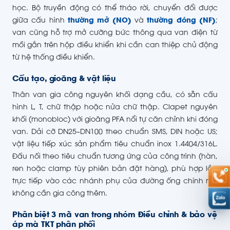
học. Bộ truyền động có thể tháo rời, chuyển đổi được
giữa cấu hình
thường mở (NO)
và
thường đóng (NF)
;
van cũng hỗ trợ mở cưỡng bức thông qua van điện từ
mồi gắn trên hộp điều khiển khi cần can thiệp chủ động
từ hệ thống điều khiển.
Cấu tạo, gioăng & vật liệu
Thân van gia công nguyên khối dạng cầu, có sẵn cấu
hình L, T, chữ thập hoặc nửa chữ thập. Clapet nguyên
khối (monobloc) với gioăng PFA nổi tự căn chỉnh khi đóng
van. Dải cỡ DN25–DN100 theo chuẩn SMS, DIN hoặc US;
vật liệu tiếp xúc sản phẩm tiêu chuẩn inox 1.4404/316L.
Đấu nối theo tiêu chuẩn tương ứng của công trình (hàn,
ren hoặc clamp tùy phiên bản đặt hàng), phù hợp lắp
trực tiếp vào các nhánh phụ của đường ống chính mà
không cần gia công thêm.
Phân biệt 3 mã van trong nhóm Điều chỉnh & bảo vệ
áp mà TKT phân phối