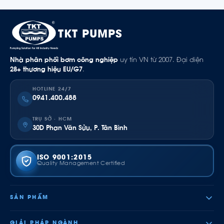
TKT PUMPS
Nhà phân phối bơm công nghiệp
uy tín VN từ 2007. Đại diện
28+ thương hiệu EU/G7
.
HOTLINE 24/7
0941.400.488
TRỤ SỞ · HCM
30D Phan Văn Sửu, P. Tân Bình
ISO 9001:2015
Quality Management Certified
SẢN PHẨM
GIẢI PHÁP NGÀNH