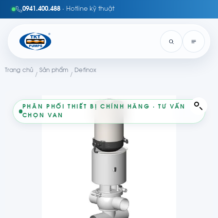
0941.400.488
· Hotline kỹ thuật
Trang chủ
Sản phẩm
Definox
/
/
PHÂN PHỐI THIẾT BỊ CHÍNH HÃNG · TƯ VẤN
CHỌN VAN