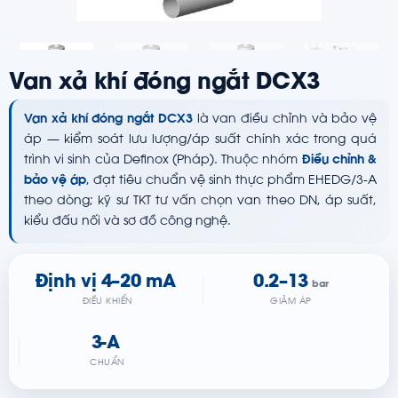
Van xả khí đóng ngắt DCX3
Van xả khí đóng ngắt DCX3
là van điều chỉnh và bảo vệ
áp — kiểm soát lưu lượng/áp suất chính xác trong quá
trình vi sinh của Definox (Pháp). Thuộc nhóm
Điều chỉnh &
bảo vệ áp
, đạt tiêu chuẩn vệ sinh thực phẩm EHEDG/3-A
theo dòng; kỹ sư TKT tư vấn chọn van theo DN, áp suất,
kiểu đấu nối và sơ đồ công nghệ.
Định vị 4–20 mA
0.2–13
bar
ĐIỀU KHIỂN
GIẢM ÁP
3-A
CHUẨN