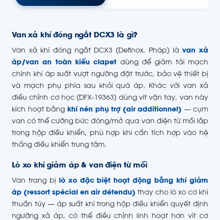
Van xả khí đóng ngắt DCX3 là gì?
Van xả khí đóng ngắt DCX3 (Definox, Pháp) là
van xả
áp/van an toàn kiểu clapet
dùng để giảm tải mạch
chính khi áp suất vượt ngưỡng đặt trước, bảo vệ thiết bị
và mạch phụ phía sau khỏi quá áp. Khác với van xả
điều chỉnh cơ học (DFX-19363) dùng vít vặn tay, van này
kích hoạt bằng
khí nén phụ trợ (air additionnel)
— cụm
van có thể cưỡng bức đóng/mở qua van điện từ mồi lắp
trong hộp điều khiển, phù hợp khi cần tích hợp vào hệ
thống điều khiển trung tâm.
Lò xo khí giảm áp & van điện từ mồi
Van trang bị
lò xo đặc biệt hoạt động bằng khí giảm
áp (ressort spécial en air détendu)
thay cho lò xo cơ khí
thuần túy — áp suất khí trong hộp điều khiển quyết định
ngưỡng xả áp, có thể điều chỉnh linh hoạt hơn vít cơ