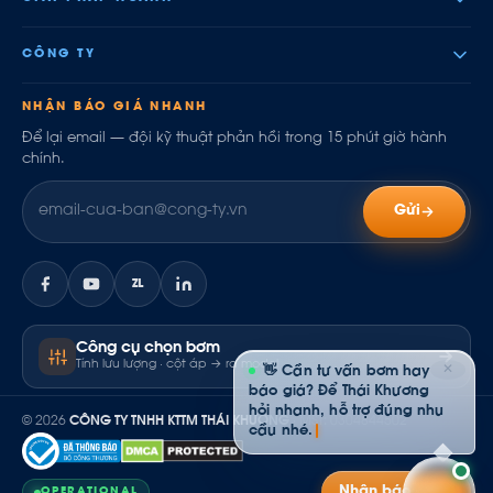
CÔNG TY
NHẬN BÁO GIÁ NHANH
Để lại email — đội kỹ thuật phản hồi trong 15 phút giờ hành
chính.
Gửi
ZL
Công cụ chọn bơm
Tính lưu lượng · cột áp → ra model
✕
👋 Cần tư vấn bơm hay
báo giá? Để Thái Khương
hỏi nhanh, hỗ trợ đúng nhu
© 2026
CÔNG TY TNHH KTTM THÁI KHƯƠNG
· MST: 0304844502
cầu nhé.
Nhận báo giá
OPERATIONAL