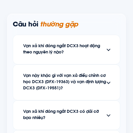
Câu hỏi
thường gặp
Van xả khí đóng ngắt DCX3 hoạt động
theo nguyên lý nào?
Van này khác gì với van xả điều chỉnh cơ
học DCX3 (DFX-19363) và van định lượng
DCX3 (DFX-19551)?
Van xả khí đóng ngắt DCX3 có dải cỡ
bao nhiêu?