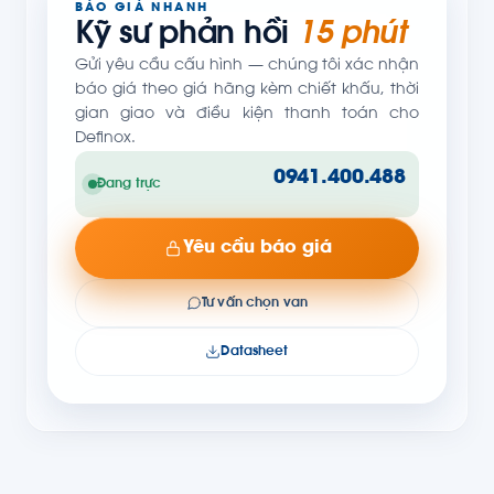
BÁO GIÁ NHANH
Kỹ sư phản hồi
15 phút
Gửi yêu cầu cấu hình — chúng tôi xác nhận
báo giá theo giá hãng kèm chiết khấu, thời
gian giao và điều kiện thanh toán cho
Definox.
0941.400.488
Đang trực
Yêu cầu báo giá
Tư vấn chọn van
Datasheet