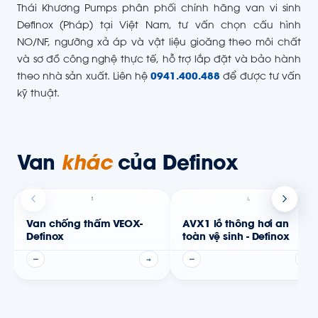
Thái Khương Pumps phân phối chính hãng van vi sinh
Definox (Pháp) tại Việt Nam, tư vấn chọn cấu hình
NO/NF, ngưỡng xả áp và vật liệu gioăng theo môi chất
và sơ đồ công nghệ thực tế, hỗ trợ lắp đặt và bảo hành
theo nhà sản xuất. Liên hệ
0941.400.488
để được tư vấn
kỹ thuật.
Van
khác
của Definox
Van chống thấm VEOX-
AVX1 lỗ thông hơi an
Definox
toàn vệ sinh - Definox
—
→
—
→