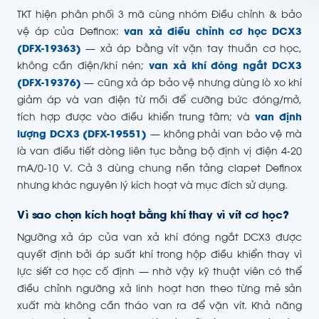
TKT hiện phân phối 3 mã cùng nhóm Điều chỉnh & bảo
vệ áp của Definox:
van xả điều chỉnh cơ học DCX3
(DFX-19363)
— xả áp bằng vít vặn tay thuần cơ học,
không cần điện/khí nén;
van xả khí đóng ngắt DCX3
(DFX-19376)
— cũng xả áp bảo vệ nhưng dùng lò xo khí
giảm áp và van điện từ mồi để cưỡng bức đóng/mở,
tích hợp được vào điều khiển trung tâm; và
van định
lượng DCX3 (DFX-19551)
— không phải van bảo vệ mà
là van điều tiết dòng liên tục bằng bộ định vị điện 4-20
mA/0-10 V. Cả 3 dùng chung nền tảng clapet Definox
nhưng khác nguyên lý kích hoạt và mục đích sử dụng.
Vì sao chọn kích hoạt bằng khí thay vì vít cơ học?
Ngưỡng xả áp của van xả khí đóng ngắt DCX3 được
quyết định bởi áp suất khí trong hộp điều khiển thay vì
lực siết cơ học cố định — nhờ vậy kỹ thuật viên có thể
điều chỉnh ngưỡng xả linh hoạt hơn theo từng mẻ sản
xuất mà không cần tháo van ra để vặn vít. Khả năng