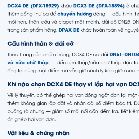
DCX4 DE (DFX-18929)
khác
DCX3 DE (DFX-18894)
ở chứ
thêm cổng thứ ba để
chuyển hướng
dòng — cấu hình thân
mới hơn, thân cầu và clapet một mảnh, dải cỡ DN25–DN1
trang sản phẩm hãng.
DPAX DE
khác hoàn toàn về nguyên
Cấu hình thân & dải cỡ
Theo trang sản phẩm hãng, DCX4 DE có dải
DN51–DN10
và nửa chữ thập
— kiểu chữ thập/nửa chữ thập đặc tr
ống tại cùng một điểm mà vẫn giữ cách ly kép giữa các 
Khi nào chọn DCX4 DE thay vì lắp hai van DCX
Về lý thuyết, có thể ghép hai van đóng ngắt đơn tại m
thêm không gian lắp đặt và nhân đôi số điểm bảo trì.
buồng rò chung — giảm số mối nối cần kiểm tra, tiết kiệ
án ghép hai van đơn.
Vật liệu & chứng nhận