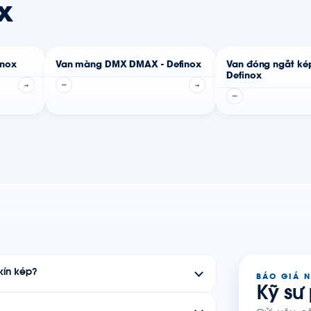
x
inox
Van màng DMX DMAX - Definox
Van đóng ngắt ké
Definox
→
—
→
—
kín kép?
BÁO GIÁ 
Kỹ sư