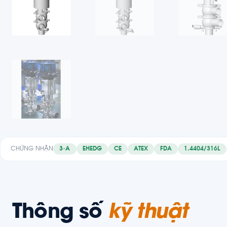
CHỨNG NHẬN
3-A
EHEDG
CE
ATEX
FDA
1.4404/316L
Thông số
kỹ thuật