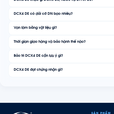
DCX4 DE khác gì DCX3 DE, NEOS và DPAX DE?
DCX4 DE có dải cỡ DN bao nhiêu?
Van làm bằng vật liệu gì?
Thời gian giao hàng và bảo hành thế nào?
Bảo trì DCX4 DE cần lưu ý gì?
DCX4 DE đạt chứng nhận gì?
SẢN PHẨM