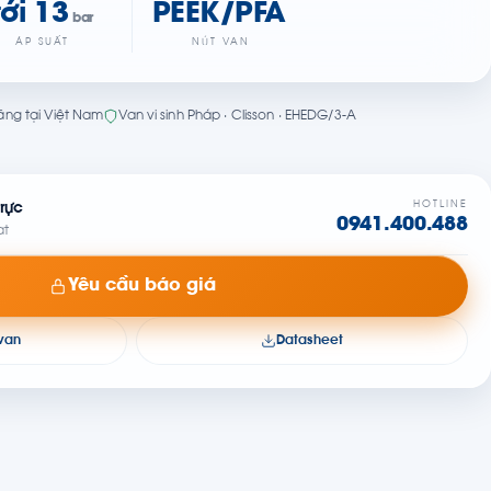
tới 13
PEEK/PFA
bar
ÁP SUẤT
NÚT VAN
ãng tại Việt Nam
Van vi sinh Pháp · Clisson · EHEDG/3-A
HOTLINE
rực
0941.400.488
at
Yêu cầu báo giá
 van
Datasheet