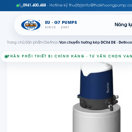
0941.400.488
· Hotline kỹ thuật
info@thaikhuongpump.c
EU · G7 PUMPS
Năng l
SINCE · 2007
Trang chủ
/
Sản phẩm
/
Definox
/
Van chuyển hướng kép DCX4 DE - Definox
PHÂN PHỐI THIẾT BỊ CHÍNH HÃNG · TƯ VẤN CHỌN VA