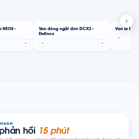
p NEOS -
Van đóng ngắt đơn DCX3 -
Van bi DBX
Definox
—
→
—
→
NHANH
 phản hồi
15 phút