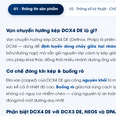
01 · Thông tin sản phẩm
02 · Thông số kỹ thuật · Ch
Van chuyển hướng kép DCX4 DE là gì?
Van chuyển hướng kép DCX4 DE (Definox, Pháp) là phiê
DCX4 — dùng để
định tuyến dòng chảy giữa hai nhá
bồn/đường nạp) mà vẫn giữ nguyên lớp cách ly kép giữ
cho phép khai thác đồng thời nhiều nhánh đường ống với 
Cơ chế đóng kín kép & buồng rò
Đĩa van (clapet) của DCX4 DE gia công
nguyên khối
từ m
xúc kể cả ở nhiệt độ cao.
Buồng rò
giữa hai vùng cách ly
không có nguy cơ nhiễm chéo — cùng nguyên lý an toàn
đóng/mở một đường duy nhất.
Phân biệt DCX4 DE với DCX3 DE, NEOS và DPA