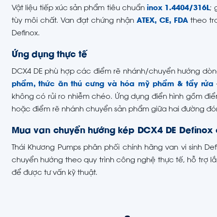
Vật liệu tiếp xúc sản phẩm tiêu chuẩn
inox 1.4404/316L
;
tùy môi chất. Van đạt chứng nhận
ATEX, CE, FDA
theo t
Definox.
Ứng dụng thực tế
DCX4 DE phù hợp các điểm rẽ nhánh/chuyển hướng dòn
phẩm, thức ăn thú cưng và hóa mỹ phẩm & tẩy rửa
không có rủi ro nhiễm chéo. Ứng dụng điển hình gồm đi
hoặc điểm rẽ nhánh chuyển sản phẩm giữa hai đường đón
Mua van chuyển hướng kép DCX4 DE Definox c
Thái Khương Pumps phân phối chính hãng van vi sinh Def
chuyển hướng theo quy trình công nghệ thực tế, hỗ trợ l
để được tư vấn kỹ thuật.