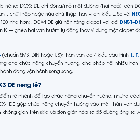
c năng: DCX3 DE chỉ đóng/mở một đường (hai ngả), còn D
 T, chữ thập hoặc nửa chữ thập thay vì chỉ kiểu L. So với
NE
00 nhỏ hơn), DCX4 DE giữ nền tảng clapet với dải
DN51–D
 lý — ghép hai van bướm tự động thay vì dùng một clapet đ
4
(chuẩn SMS, DIN hoặc US); thân van có 4 kiểu cấu hình
L, T
ưng cho chức năng chuyển hướng, cho phép nối nhiều hơn 
nhánh đang vận hành song song.
3 DE riêng lẻ?
ột điểm rẽ nhánh để tạo chức năng chuyển hướng, nhưng cá
 DCX4 DE gộp chức năng chuyển hướng vào một thân van duy
m không gian trên skid và đơn giản hóa sơ đồ đường ống so 