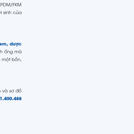
i EPDM/FKM
i sinh của
 em, dược
nh ống mà
 một bồn,
n và sơ đồ
1.400.488