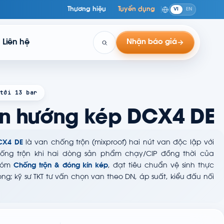
Thương hiệu
Tuyển dụng
VI
EN
Liên hệ
Nhận báo giá
tới 13 bar
n hướng kép DCX4 DE
CX4 DE
là van chống trộn (mixproof) hai nút van độc lập với
ống trộn khi hai dòng sản phẩm chạy/CIP đồng thời của
nhóm
Chống trộn & đóng kín kép
, đạt tiêu chuẩn vệ sinh thực
; kỹ sư TKT tư vấn chọn van theo DN, áp suất, kiểu đấu nối