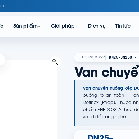
om
ực
Sản phẩm
Giải pháp
Dịch vụ
Tin tức
DN25-DN150 · 
DEFINOX SAS
N
Van chuyể
Van chuyển hướng kép D
buồng rò an toàn — ch
Definox (Pháp). Thuộc 
phẩm EHEDG/3-A theo dòng
và sơ đồ công nghệ.