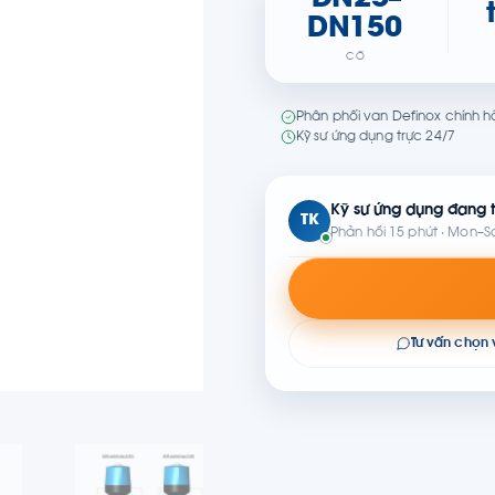
DN25–
DN150
CỠ
Phân phối van Definox chính h
Kỹ sư ứng dụng trực 24/7
Kỹ sư ứng dụng đang t
TK
Phản hồi 15 phút · Mon–S
Tư vấn chọn