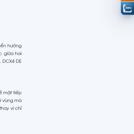
yển hướng
 giữa hai
, DCX4 DE
ề mặt tiếp
ai vùng mà
ay vì chỉ