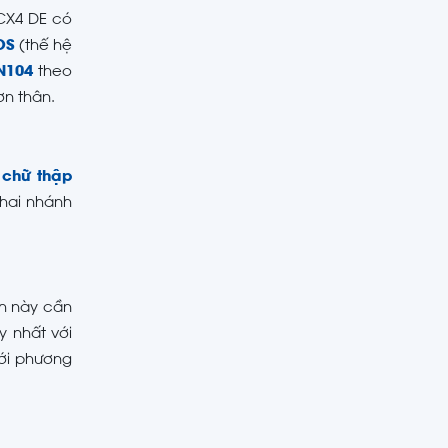
CX4 DE có
OS
(thế hệ
N104
theo
ơn thân.
, chữ thập
hai nhánh
ch này cần
 nhất với
với phương