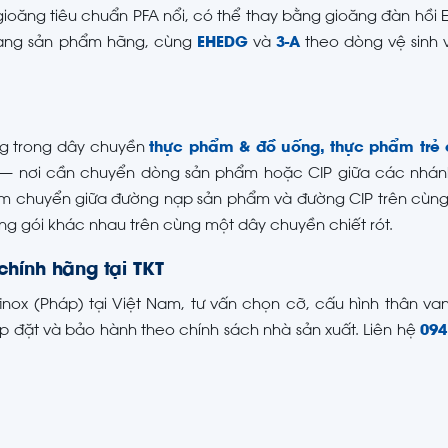
 gioăng tiêu chuẩn PFA nổi, có thể thay bằng gioăng đàn hồ
rang sản phẩm hãng, cùng
EHEDG
và
3-A
theo dòng vệ sinh v
g trong dây chuyền
thực phẩm & đồ uống, thực phẩm trẻ
— nơi cần chuyển dòng sản phẩm hoặc CIP giữa các nhá
ểm chuyển giữa đường nạp sản phẩm và đường CIP trên cùng
g gói khác nhau trên cùng một dây chuyền chiết rót.
hính hãng tại TKT
inox (Pháp) tại Việt Nam, tư vấn chọn cỡ, cấu hình thân va
ắp đặt và bảo hành theo chính sách nhà sản xuất. Liên hệ
094