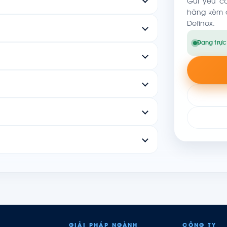
Gửi yêu c
hãng kèm c
Definox.
Đang trực
GIẢI PHÁP NGÀNH
CÔNG TY