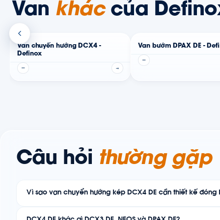
Van
khác
của Defino
Van chuyển hướng DCX4 -
Van bướm DPAX DE - Def
Definox
—
—
→
Câu hỏi
thường gặp
Vì sao van chuyển hướng kép DCX4 DE cần thiết kế đóng 