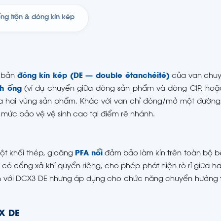
ống trộn & đóng kín kép
n bản
đóng kín kép (DE — double étanchéité)
của van chu
nh ống
(ví dụ chuyển giữa dòng sản phẩm và dòng CIP, hoặc
a hai vùng sản phẩm. Khác với van chỉ đóng/mở một đường
mức bảo vệ vệ sinh cao tại điểm rẽ nhánh.
ột khối thép, gioăng
PFA nổi
đảm bảo làm kín trên toàn bộ b
 có cổng xả khí quyển riêng, cho phép phát hiện rò rỉ giữa h
 với DCX3 DE nhưng áp dụng cho chức năng chuyển hướng th
X DE