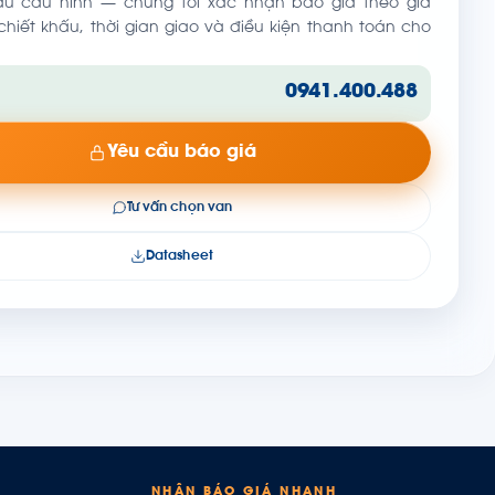
ầu cấu hình — chúng tôi xác nhận báo giá theo giá
hiết khấu, thời gian giao và điều kiện thanh toán cho
0941.400.488
Yêu cầu báo giá
Tư vấn chọn van
Datasheet
NHẬN BÁO GIÁ NHANH