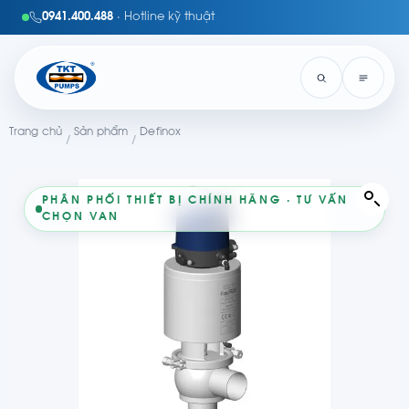
0941.400.488
· Hotline kỹ thuật
Trang chủ
Sản phẩm
Definox
/
/
PHÂN PHỐI THIẾT BỊ CHÍNH HÃNG · TƯ VẤN
CHỌN VAN