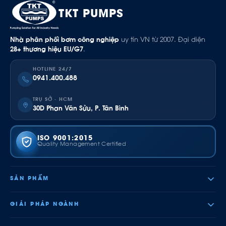
TKT PUMPS
Nhà phân phối bơm công nghiệp
uy tín VN từ 2007. Đại diện
28+ thương hiệu EU/G7
.
HOTLINE 24/7
0941.400.488
TRỤ SỞ · HCM
30D Phan Văn Sửu, P. Tân Bình
ISO 9001:2015
Quality Management Certified
SẢN PHẨM
GIẢI PHÁP NGÀNH