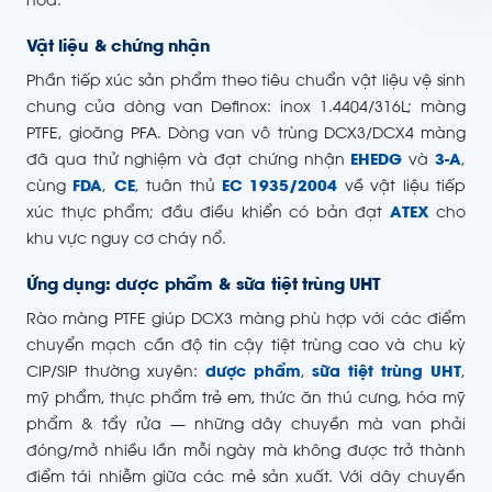
hóa.
Vật liệu & chứng nhận
Phần tiếp xúc sản phẩm theo tiêu chuẩn vật liệu vệ sinh
chung của dòng van Definox: inox 1.4404/316L; màng
PTFE, gioăng PFA. Dòng van vô trùng DCX3/DCX4 màng
đã qua thử nghiệm và đạt chứng nhận
EHEDG
và
3-A
,
cùng
FDA
,
CE
, tuân thủ
EC 1935/2004
về vật liệu tiếp
xúc thực phẩm; đầu điều khiển có bản đạt
ATEX
cho
khu vực nguy cơ cháy nổ.
Ứng dụng: dược phẩm & sữa tiệt trùng UHT
Rào màng PTFE giúp DCX3 màng phù hợp với các điểm
chuyển mạch cần độ tin cậy tiệt trùng cao và chu kỳ
CIP/SIP thường xuyên:
dược phẩm
,
sữa tiệt trùng UHT
,
mỹ phẩm, thực phẩm trẻ em, thức ăn thú cưng, hóa mỹ
phẩm & tẩy rửa — những dây chuyền mà van phải
đóng/mở nhiều lần mỗi ngày mà không được trở thành
điểm tái nhiễm giữa các mẻ sản xuất. Với dây chuyền