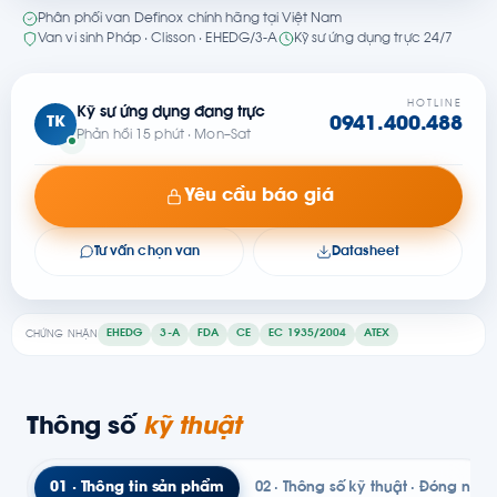
Phân phối van Definox chính hãng tại Việt Nam
Van vi sinh Pháp · Clisson · EHEDG/3-A
Kỹ sư ứng dụng trực 24/7
HOTLINE
Kỹ sư ứng dụng đang trực
TK
0941.400.488
Phản hồi 15 phút · Mon–Sat
Yêu cầu báo giá
Tư vấn chọn van
Datasheet
EHEDG
3-A
FDA
CE
EC 1935/2004
ATEX
CHỨNG NHẬN
Thông số
kỹ thuật
01 · Thông tin sản phẩm
02 · Thông số kỹ thuật · Đóng ngắ