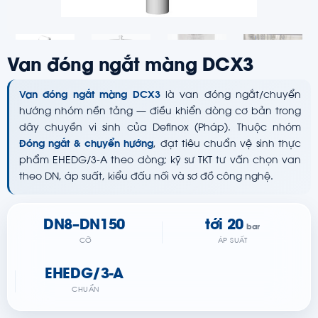
Van đóng ngắt màng DCX3
Van đóng ngắt màng DCX3
là van đóng ngắt/chuyển
hướng nhóm nền tảng — điều khiển dòng cơ bản trong
dây chuyền vi sinh của Definox (Pháp). Thuộc nhóm
Đóng ngắt & chuyển hướng
, đạt tiêu chuẩn vệ sinh thực
phẩm EHEDG/3-A theo dòng; kỹ sư TKT tư vấn chọn van
theo DN, áp suất, kiểu đấu nối và sơ đồ công nghệ.
DN8–DN150
tới 20
bar
CỠ
ÁP SUẤT
EHEDG/3-A
CHUẨN