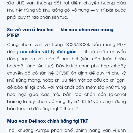
sữa UHT, van thường đặt tại điểm chuyển hướng giữa
khu tiệt trùng và khu đóng gói vô trùng — vị trí bắt buộc
phải duy trì rào chắn liên tục.
So với van ổ trục hơi — khi nào chọn rào màng
PTFE?
Cùng nhóm van vô trùng DCX3/DCX4, bản màng PTFE
dùng
rào chắn vật lý đơn giản
— ít bộ phận chuyển
động hơn so với bản ổ trục hơi (vốn cần tuần hoàn
hơi/chất lỏng liên tục). Đây là lựa chọn phù hợp khi dây
chuyền đã có sẵn hệ CIP/SIP ổn định để duy trì chu kỳ
khử trùng màng, hoặc khi ưu tiên một cơ cấu cơ khí gọn,
dễ bảo trì tại chỗ. Với môi chất cần thêm lớp khử trùng
hóa học giữa các mẻ, bản rào chắn cồn (alcohol
barrier) là tùy chọn bổ sung. Kỹ sư TKT tư vấn chọn đúng
bản theo sơ đồ công nghệ thực tế.
Mua van Definox chính hãng tại TKT
Thái Khương Pumps phân phối chính hãng van vi sinh