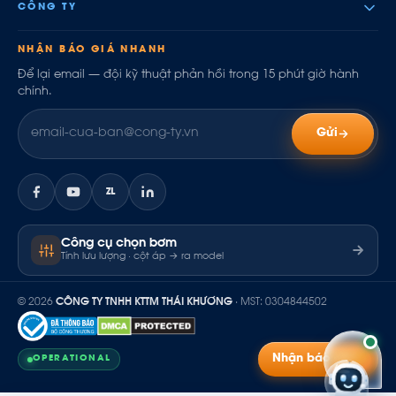
CÔNG TY
NHẬN BÁO GIÁ NHANH
Để lại email — đội kỹ thuật phản hồi trong 15 phút giờ hành
chính.
Gửi
ZL
Công cụ chọn bơm
Tính lưu lượng · cột áp → ra model
© 2026
CÔNG TY TNHH KTTM THÁI KHƯƠNG
· MST: 0304844502
Nhận báo giá
OPERATIONAL