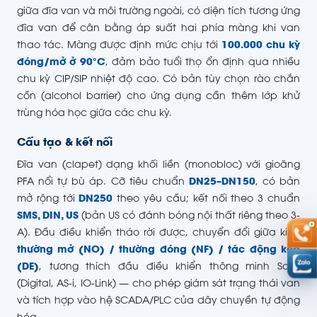
giữa đĩa van và môi trường ngoài, có diện tích tương ứng
đĩa van để cân bằng áp suất hai phía màng khi van
thao tác. Màng được định mức chịu tới
100.000 chu kỳ
đóng/mở ở 90°C
, đảm bảo tuổi thọ ổn định qua nhiều
chu kỳ CIP/SIP nhiệt độ cao. Có bản tùy chọn rào chắn
cồn (alcohol barrier) cho ứng dụng cần thêm lớp khử
trùng hóa học giữa các chu kỳ.
Cấu tạo & kết nối
Đĩa van (clapet) dạng khối liền (monobloc) với gioăng
PFA nổi tự bù áp. Cỡ tiêu chuẩn
DN25–DN150
, có bản
mở rộng tới
DN250
theo yêu cầu; kết nối theo 3 chuẩn
SMS, DIN, US
(bản US có đánh bóng nội thất riêng theo 3-
A). Đầu điều khiển tháo rời được, chuyển đổi giữa kiểu
thường mở (NO) / thường đóng (NF) / tác động kép
(DE)
, tương thích đầu điều khiển thông minh Sorio
(Digital, AS-i, IO-Link) — cho phép giám sát trạng thái van
và tích hợp vào hệ SCADA/PLC của dây chuyền tự động