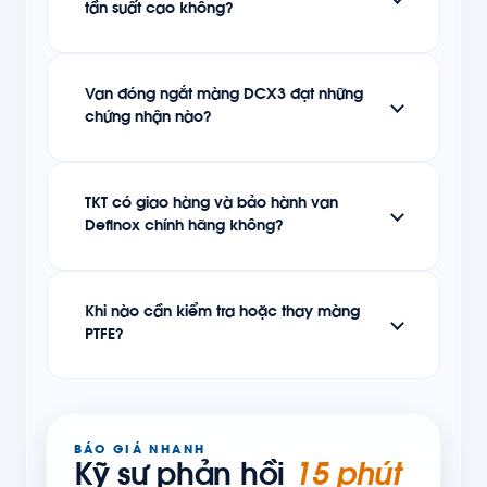
tần suất cao không?
Van đóng ngắt màng DCX3 đạt những
chứng nhận nào?
TKT có giao hàng và bảo hành van
Definox chính hãng không?
Khi nào cần kiểm tra hoặc thay màng
PTFE?
BÁO GIÁ NHANH
Kỹ sư phản hồi
15 phút