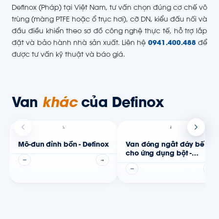
Definox (Pháp) tại Việt Nam, tư vấn chọn đúng cơ chế vô
trùng (màng PTFE hoặc ổ trục hơi), cỡ DN, kiểu đấu nối và
đầu điều khiển theo sơ đồ công nghệ thực tế, hỗ trợ lắp
đặt và bảo hành nhà sản xuất. Liên hệ
0941.400.488
để
được tư vấn kỹ thuật và báo giá.
Van
khác
của Definox
Mô-đun đỉnh bồn - Definox
Van đóng ngắt đáy bể
cho ứng dụng bột -
—
→
Definox
—
→