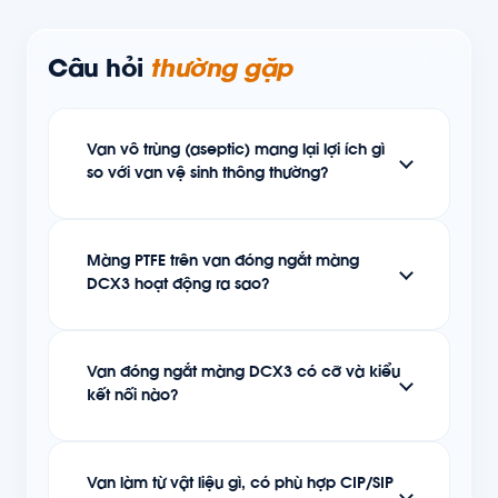
Câu hỏi
thường gặp
Van vô trùng (aseptic) mang lại lợi ích gì
so với van vệ sinh thông thường?
Màng PTFE trên van đóng ngắt màng
DCX3 hoạt động ra sao?
Van đóng ngắt màng DCX3 có cỡ và kiểu
kết nối nào?
Van làm từ vật liệu gì, có phù hợp CIP/SIP