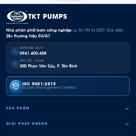
TKT PUMPS
Nhà phân phối bơm công nghiệp
uy tín VN từ 2007. Đại diện
28+ thương hiệu EU/G7
.
HOTLINE 24/7
0941.400.488
TRỤ SỞ · HCM
30D Phan Văn Sửu, P. Tân Bình
ISO 9001:2015
Quality Management Certified
SẢN PHẨM
GIẢI PHÁP NGÀNH