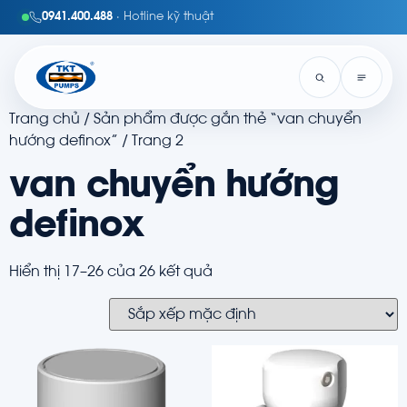
0941.400.488
· Hotline kỹ thuật
Trang chủ
/
Sản phẩm được gắn thẻ “van chuyển
hướng definox”
/ Trang 2
van chuyển hướng
definox
Hiển thị 17–26 của 26 kết quả