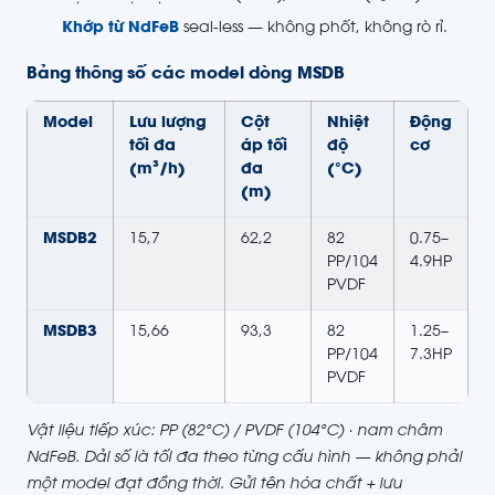
Khớp từ NdFeB
seal-less — không phốt, không rò rỉ.
Bảng thông số các model dòng MSDB
Model
Lưu lượng
Cột
Nhiệt
Động
tối đa
áp tối
độ
cơ
(m³/h)
đa
(°C)
(m)
MSDB2
15,7
62,2
82
0.75–
PP/104
4.9HP
PVDF
MSDB3
15,66
93,3
82
1.25–
PP/104
7.3HP
PVDF
Vật liệu tiếp xúc: PP (82°C) / PVDF (104°C) · nam châm
NdFeB. Dải số là tối đa theo từng cấu hình — không phải
một model đạt đồng thời. Gửi tên hóa chất + lưu