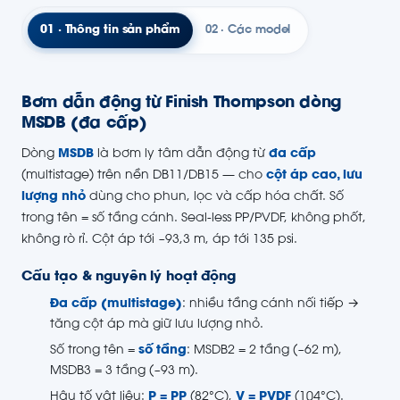
01 · Thông tin sản phẩm
02 · Các model
Bơm dẫn động từ Finish Thompson dòng
MSDB (đa cấp)
Dòng
MSDB
là bơm ly tâm dẫn động từ
đa cấp
(multistage) trên nền DB11/DB15 — cho
cột áp cao, lưu
lượng nhỏ
dùng cho phun, lọc và cấp hóa chất. Số
trong tên = số tầng cánh. Seal-less PP/PVDF, không phốt,
không rò rỉ. Cột áp tới ~93,3 m, áp tới 135 psi.
Cấu tạo & nguyên lý hoạt động
Đa cấp (multistage)
: nhiều tầng cánh nối tiếp →
tăng cột áp mà giữ lưu lượng nhỏ.
Số trong tên =
số tầng
: MSDB2 = 2 tầng (~62 m),
MSDB3 = 3 tầng (~93 m).
Hậu tố vật liệu:
P = PP
(82°C),
V = PVDF
(104°C).