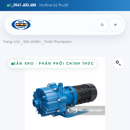
0941.400.488
· Hotline kỹ thuật
Trang chủ
Sản phẩm
Finish Thompson
/
/
SẴN KHO · PHÂN PHỐI CHÍNH THỨC