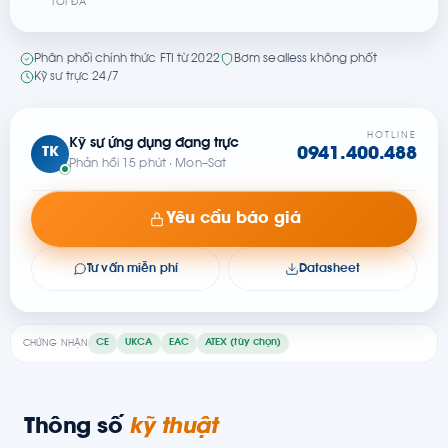
TỐI ĐA
Phân phối chính thức FTI từ 2022
Bơm sealless không phốt
Kỹ sư trực 24/7
HOTLINE
Kỹ sư ứng dụng đang trực
TK
0941.400.488
Phản hồi 15 phút · Mon–Sat
Yêu cầu báo giá
Tư vấn miễn phí
Datasheet
CE
UKCA
EAC
ATEX (tùy chọn)
CHỨNG NHẬN
Thông số
kỹ thuật