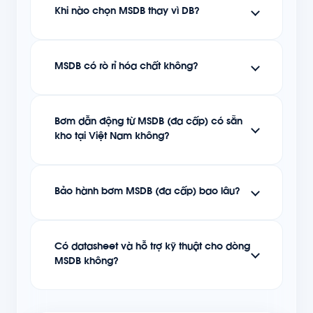
Khi nào chọn MSDB thay vì DB?
MSDB có rò rỉ hóa chất không?
Bơm dẫn động từ MSDB (đa cấp) có sẵn
kho tại Việt Nam không?
Bảo hành bơm MSDB (đa cấp) bao lâu?
Có datasheet và hỗ trợ kỹ thuật cho dòng
MSDB không?