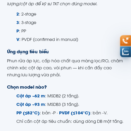
lượng/cột áp để kỹ sư TKT chọn đúng model.
2
: 2-stage
3
: 3-stage
P
: PP
V
: PVDF (confirmed in manual)
Ứng dụng tiêu biểu
Phun rửa áp lực, cấp hóa chất qua màng lọc/RO, châm
chính xác cột áp cao, vòi phun — khi cần đẩy cao
nhưng lưu lượng vừa phải.
Chọn model nào?
Cột áp ~62 m
: MSDB2 (2 tầng).
Cột áp ~93 m
: MSDB3 (3 tầng).
PP (≤82°C)
: bản -P ·
PVDF (≤104°C)
: bản -V.
Chỉ cần cột áp tiêu chuẩn: dùng dòng DB một tầng.