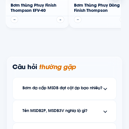
Bơm thùng Phuy Finish
Bơm Thùng Phuy Dòng TT -
Thompson EFV-40
Finish Thompson
—
→
—
→
Câu hỏi
thường gặp
Bơm đa cấp MSDB đạt cột áp bao nhiêu?
Tên MSDB2P, MSDB3V nghĩa là gì?