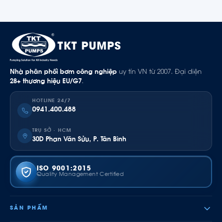
TKT PUMPS
Nhà phân phối bơm công nghiệp
uy tín VN từ 2007. Đại diện
28+ thương hiệu EU/G7
.
HOTLINE 24/7
0941.400.488
TRỤ SỞ · HCM
30D Phan Văn Sửu, P. Tân Bình
ISO 9001:2015
Quality Management Certified
SẢN PHẨM