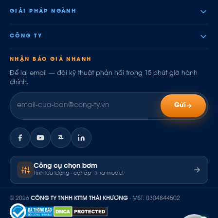
GIẢI PHÁP NGÀNH
CÔNG TY
NHẬN BÁO GIÁ NHANH
Để lại email — đội kỹ thuật phản hồi trong 15 phút giờ hành
chính.
Gửi
ZL
Công cụ chọn bơm
Tính lưu lượng · cột áp → ra model
© 2026
CÔNG TY TNHH KTTM THÁI KHƯƠNG
· MST: 0304844502