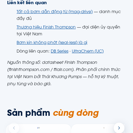
Liên kết liên quan
Tất cả bơm dẫn động từ (mag-drive)
— danh mục
đầy đủ
Thương hiệu Finish Thompson
— đại diện ủy quyền
tại Việt Nam
Bơm kín không phớt (seal-less) là gì
Dòng liên quan:
DB Series
·
UltraChem (UC)
Nguồn thông số: datasheet Finish Thompson
(finishthompson.com / ftiair.com). Phân phối chính thức
tại Việt Nam bởi Thái Khương Pumps — hỗ trợ kỹ thuật,
phụ tùng và báo giá.
Sản phẩm
cùng dòng