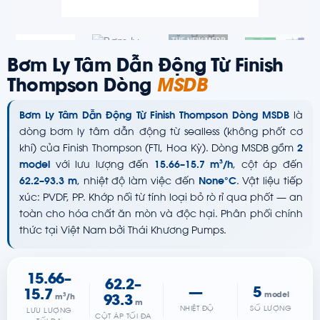
Bơm Ly Tâm Dẫn Động Từ Finish
Thompson Dòng
MSDB
Bơm Ly Tâm Dẫn Động Từ Finish Thompson Dòng MSDB
là
dòng bơm ly tâm dẫn động từ sealless (không phốt cơ
khí) của Finish Thompson (FTI, Hoa Kỳ). Dòng MSDB gồm
2
model
với lưu lượng đến
15.66–15.7 m³/h
, cột áp đến
62.2–93.3 m
, nhiệt độ làm việc đến
None°C
. Vật liệu tiếp
xúc: PVDF, PP. Khớp nối từ tính loại bỏ rò rỉ qua phốt — an
toàn cho hóa chất ăn mòn và độc hại. Phân phối chính
thức tại Việt Nam bởi Thái Khương Pumps.
15.66–
62.2–
—
5
15.7
model
m³/h
93.3
m
NHIỆT ĐỘ
SỐ LƯỢNG
LƯU LƯỢNG
CỘT ÁP TỐI ĐA