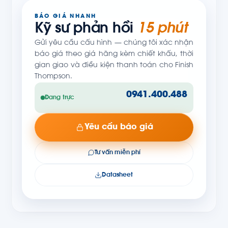
BÁO GIÁ NHANH
Kỹ sư phản hồi
15 phút
Gửi yêu cầu cấu hình — chúng tôi xác nhận
báo giá theo giá hãng kèm chiết khấu, thời
gian giao và điều kiện thanh toán cho Finish
Thompson.
0941.400.488
Đang trực
Yêu cầu báo giá
Tư vấn miễn phí
Datasheet