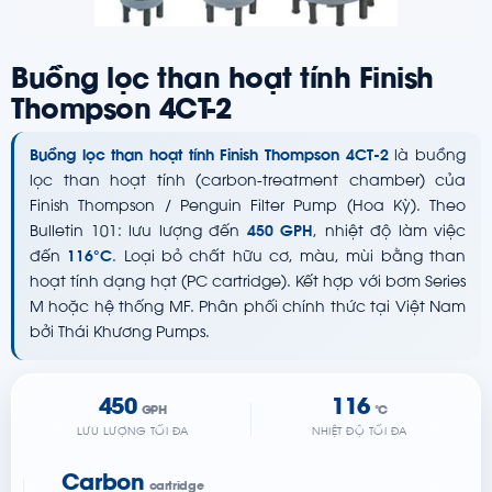
Buồng lọc than hoạt tính Finish
Thompson 4CT-2
Buồng lọc than hoạt tính Finish Thompson 4CT-2
là buồng
lọc than hoạt tính (carbon-treatment chamber) của
Finish Thompson / Penguin Filter Pump (Hoa Kỳ). Theo
Bulletin 101: lưu lượng đến
450 GPH
, nhiệt độ làm việc
đến
116°C
. Loại bỏ chất hữu cơ, màu, mùi bằng than
hoạt tính dạng hạt (PC cartridge). Kết hợp với bơm Series
M hoặc hệ thống MF. Phân phối chính thức tại Việt Nam
bởi Thái Khương Pumps.
450
116
GPH
°C
LƯU LƯỢNG TỐI ĐA
NHIỆT ĐỘ TỐI ĐA
Carbon
cartridge