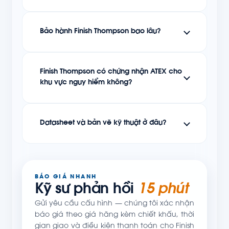
Bảo hành Finish Thompson bao lâu?
Finish Thompson có chứng nhận ATEX cho
khu vực nguy hiểm không?
Datasheet và bản vẽ kỹ thuật ở đâu?
BÁO GIÁ NHANH
Kỹ sư phản hồi
15 phút
Gửi yêu cầu cấu hình — chúng tôi xác nhận
báo giá theo giá hãng kèm chiết khấu, thời
gian giao và điều kiện thanh toán cho Finish