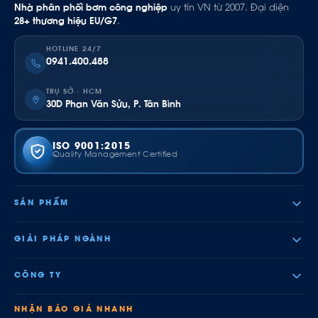
Nhà phân phối bơm công nghiệp
uy tín VN từ 2007. Đại diện
28+ thương hiệu EU/G7
.
HOTLINE 24/7
0941.400.488
TRỤ SỞ · HCM
30D Phan Văn Sửu, P. Tân Bình
ISO 9001:2015
Quality Management Certified
SẢN PHẨM
GIẢI PHÁP NGÀNH
CÔNG TY
NHẬN BÁO GIÁ NHANH