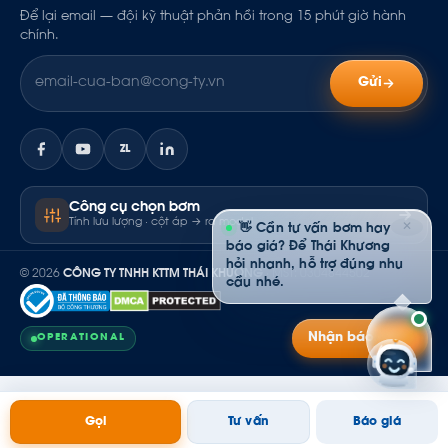
Để lại email — đội kỹ thuật phản hồi trong 15 phút giờ hành
chính.
Gửi
ZL
Công cụ chọn bơm
Tính lưu lượng · cột áp → ra model
✕
👋 Cần tư vấn bơm hay
báo giá? Để Thái Khương
hỏi nhanh, hỗ trợ đúng nhu
© 2026
CÔNG TY TNHH KTTM THÁI KHƯƠNG
· MST: 0304844502
cầu nhé.
Nhận báo giá
OPERATIONAL
Gọi
Tư vấn
Báo giá