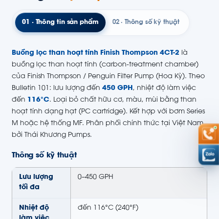
01 · Thông tin sản phẩm
02 · Thông số kỹ thuật
Buồng lọc than hoạt tính Finish Thompson 4CT-2
là
buồng lọc than hoạt tính (carbon-treatment chamber)
của Finish Thompson / Penguin Filter Pump (Hoa Kỳ). Theo
Bulletin 101: lưu lượng đến
450 GPH
, nhiệt độ làm việc
đến
116°C
. Loại bỏ chất hữu cơ, màu, mùi bằng than
hoạt tính dạng hạt (PC cartridge). Kết hợp với bơm Series
M hoặc hệ thống MF. Phân phối chính thức tại Việt Nam
bởi Thái Khương Pumps.
Thông số kỹ thuật
Lưu lượng
0–450 GPH
tối đa
Nhiệt độ
đến 116°C (240°F)
làm việc