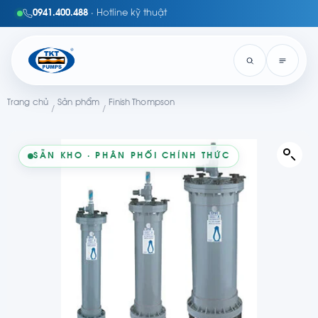
0941.400.488
· Hotline kỹ thuật
Trang chủ
Sản phẩm
Finish Thompson
/
/
SẴN KHO · PHÂN PHỐI CHÍNH THỨC