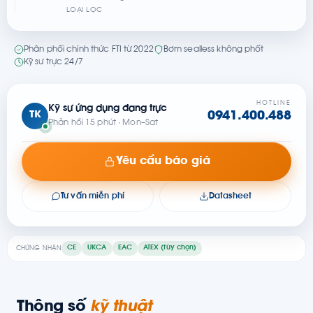
LOẠI LỌC
Phân phối chính thức FTI từ 2022
Bơm sealless không phốt
Kỹ sư trực 24/7
HOTLINE
Kỹ sư ứng dụng đang trực
TK
0941.400.488
Phản hồi 15 phút · Mon–Sat
Yêu cầu báo giá
Tư vấn miễn phí
Datasheet
CE
UKCA
EAC
ATEX (tùy chọn)
CHỨNG NHẬN
Thông số
kỹ thuật