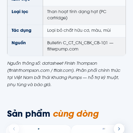
Loại lọc
Than hoạt tính dạng hạt (PC
cartridge)
Tác dụng
Loại bỏ chất hữu cơ, màu, mùi
Nguồn
Bulletin C_CT_CN_CBK_CB-101 —
filterpump.com
Nguồn thông số: datasheet Finish Thompson
(finishthompson.com / ftiair.com). Phân phối chính thức
tại Việt Nam bởi Thái Khương Pumps — hỗ trợ kỹ thuật,
phụ tùng và báo giá.
Sản phẩm
cùng dòng