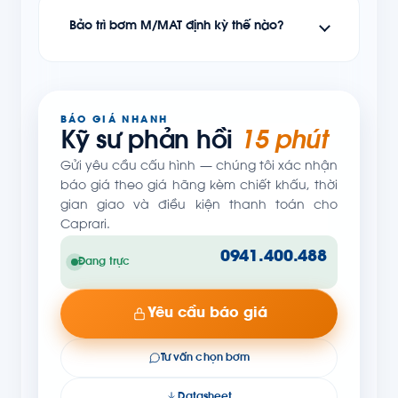
Bảo trì bơm M/MAT định kỳ thế nào?
BÁO GIÁ NHANH
Kỹ sư phản hồi
15 phút
Gửi yêu cầu cấu hình — chúng tôi xác nhận
báo giá theo giá hãng kèm chiết khấu, thời
gian giao và điều kiện thanh toán cho
Caprari.
0941.400.488
Đang trực
Yêu cầu báo giá
Tư vấn chọn bơm
Datasheet