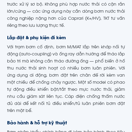
trước xử lý sơ bộ. Không phù hợp nước thải có cặn rắn
lớn/cứng — các ứng dụng này cần dòng bơm nước thải
công nghiệp nặng hơn của Caprari (K+/HV), TKT tư vấn
riêng theo lưu lượng thực tế.
Lắp đặt & phụ kiện đi kèm
Với trạm bơm cố định, bơm M/MAT lắp trên khớp nối tự
động (auto-coupling) và ống ray dẫn hướng để tháo lắp
bảo trì mà không cần tháo đường ống — phổ biến ở hố
thu nước thải sinh hoạt có nhiều bơm luân phiên. Với
ứng dụng di động, bơm đặt trên chân đế rời kèm van
một chiều để chống chảy ngược. Một số model có phao
tự động điều khiển bật/tắt theo mực nước thải, giảm
nhu cầu giám sát liên tục. Cáp điện chống thấm nước
đủ dài để kết nối tủ điều khiển/tủ luân phiên bơm đặt
trên mặt bể.
Bảo hành & hỗ trợ kỹ thuật