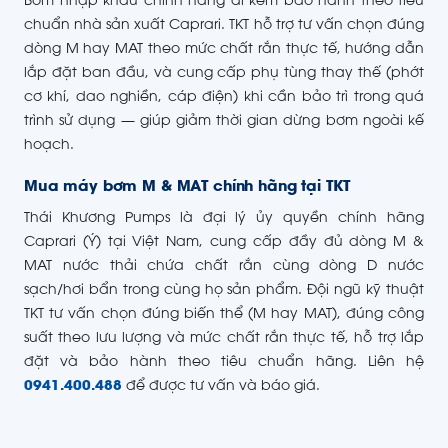
Bơm nhập khẩu chính hãng đi kèm bảo hành theo tiêu
chuẩn nhà sản xuất Caprari. TKT hỗ trợ tư vấn chọn đúng
dòng M hay MAT theo mức chất rắn thực tế, hướng dẫn
lắp đặt ban đầu, và cung cấp phụ tùng thay thế (phớt
cơ khí, dao nghiền, cáp điện) khi cần bảo trì trong quá
trình sử dụng — giúp giảm thời gian dừng bơm ngoài kế
hoạch.
Mua máy bơm M & MAT chính hãng tại TKT
Thái Khương Pumps là đại lý ủy quyền chính hãng
Caprari (Ý) tại Việt Nam, cung cấp đầy đủ dòng M &
MAT nước thải chứa chất rắn cùng dòng D nước
sạch/hơi bẩn trong cùng họ sản phẩm. Đội ngũ kỹ thuật
TKT tư vấn chọn đúng biến thể (M hay MAT), đúng công
suất theo lưu lượng và mức chất rắn thực tế, hỗ trợ lắp
đặt và bảo hành theo tiêu chuẩn hãng. Liên hệ
0941.400.488
để được tư vấn và báo giá.