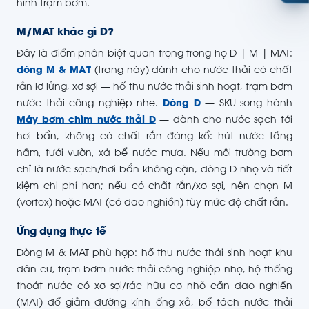
hình trạm bơm.
M/MAT khác gì D?
Đây là điểm phân biệt quan trọng trong họ D | M | MAT:
dòng M & MAT
(trang này) dành cho nước thải có chất
rắn lơ lửng, xơ sợi — hố thu nước thải sinh hoạt, trạm bơm
nước thải công nghiệp nhẹ.
Dòng D
— SKU song hành
Máy bơm chìm nước thải D
— dành cho nước sạch tới
hơi bẩn, không có chất rắn đáng kể: hút nước tầng
hầm, tưới vườn, xả bể nước mưa. Nếu môi trường bơm
chỉ là nước sạch/hơi bẩn không cặn, dòng D nhẹ và tiết
kiệm chi phí hơn; nếu có chất rắn/xơ sợi, nên chọn M
(vortex) hoặc MAT (có dao nghiền) tùy mức độ chất rắn.
Ứng dụng thực tế
Dòng M & MAT phù hợp: hố thu nước thải sinh hoạt khu
dân cư, trạm bơm nước thải công nghiệp nhẹ, hệ thống
thoát nước có xơ sợi/rác hữu cơ nhỏ cần dao nghiền
(MAT) để giảm đường kính ống xả, bể tách nước thải