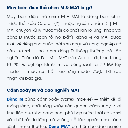
Máy bơm điện thả chìm M & MAT là gì?
Máy bơm điện thả chìm M E MAT là dòng bơm chìm
nước thải của Caprari (Ý), thuộc họ sản phẩm D | M |
MAT chuyên xử lý nước thải có chất rắn lơ lửng. Khác với
dòng D (nước sạch tới hơi bẩn), dòng M và MAT được
thiết kế riêng cho nước thải sinh hoạt và công nghiệp có
cặn, xơ sợi — nơi bơm dòng D thông thường dễ tắc
nghẽn. Toàn dải D | M | MAT của Caprari đạt lưu lượng
tới 90 l/s, cột áp tới 65 m và công suất tới 22 kW tùy
model — mức cụ thể theo từng model được TKT xác
nhận khi báo giá.
Cánh xoáy M và dao nghiền MAT
Dòng M
dùng cánh xoáy (vortex impeller) — thiết kế lối
thông rộng, chất lỏng xoáy tròn quanh cánh thay vì đi
trực tiếp qua khe cánh hẹp, phù hợp nước thải có xơ sợi
và chất rắn lơ lửng mà không dễ tắc nghẽn như cánh
kênh thông thường.
Dòng MAT
có thêm bộ dao nghiền