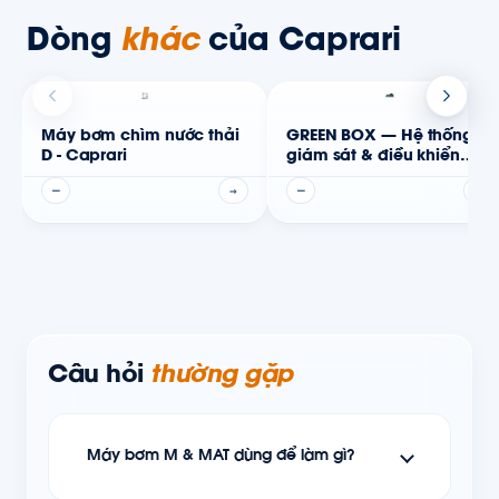
Dòng
khác
của Caprari
Máy bơm chìm nước thải
GREEN BOX — Hệ thống
D - Caprari
giám sát & điều khiển
bơm IoT - Caprari
—
→
—
→
Câu hỏi
thường gặp
Máy bơm M & MAT dùng để làm gì?