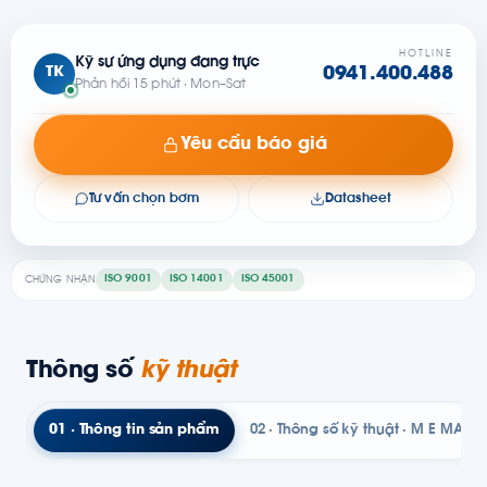
HOTLINE
Kỹ sư ứng dụng đang trực
TK
0941.400.488
Phản hồi 15 phút · Mon–Sat
Yêu cầu báo giá
Tư vấn chọn bơm
Datasheet
ISO 9001
ISO 14001
ISO 45001
CHỨNG NHẬN
Thông số
kỹ thuật
01 · Thông tin sản phẩm
02 · Thông số kỹ thuật · M E MAT