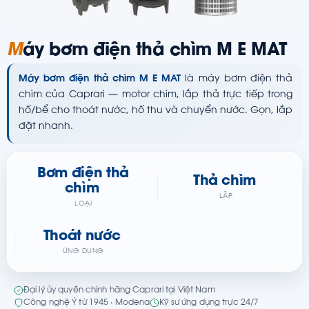
M
áy bơm điện thả chìm M E MAT
Máy bơm điện thả chìm M E MAT
là máy bơm điện thả
chìm của Caprari — motor chìm, lắp thả trực tiếp trong
hố/bể cho thoát nước, hố thu và chuyển nước. Gọn, lắp
đặt nhanh.
Bơm điện thả
Thả chìm
chìm
LẮP
LOẠI
Thoát nước
ỨNG DỤNG
Đại lý ủy quyền chính hãng Caprari tại Việt Nam
Công nghệ Ý từ 1945 · Modena
Kỹ sư ứng dụng trực 24/7