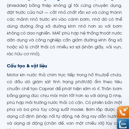
(shredder) bằng thép không gỉ tôi cứng chuyên dụng,
đặt trước cửa hút — cắt nhỏ chất rắn xơ và cứng thành
các mảnh nhỏ trước khi vào cánh bơm, nhờ đó có thể
dùng đường ống xả đường kính nhỏ hơn so với bơm
không có dao nghiền. MAT phù hợp hệ thống thoát nước
dân dụng và công nghiệp cần giảm đường kính ống xả
hoặc xử lý chất thải có nhiều xơ sợi (khăn giấy, vải vụn,
rác hữu cơ nhỏ).
Cấu tạo & vật liệu
Motor kín nước thả chìm trực tiếp trong hố thu/bể chứa,
có đầu dò giám sát tình trạng phớt/độ ẩm theo tiêu
chuẩn chế tạo Caprari để phát hiện sớm rò rỉ. Thân bơm
bằng gang đúc chịu mài mòn tốt hơn so với dòng D nhẹ,
phù hợp môi trường nước thải có cặn. Có phiên bản một
pha và ba pha tùy công suất model. Bơm lắp được cả
dạng cố định (khớp nối tự động, hệ ống ray dẫn hướng)
và dạng di động (chân đế, van một chiều rời) tùy cấu