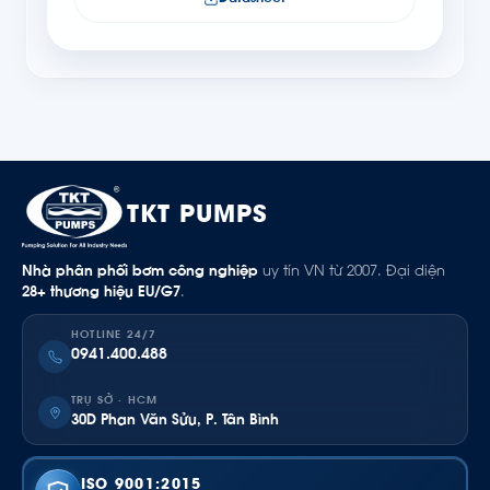
TKT PUMPS
Nhà phân phối bơm công nghiệp
uy tín VN từ 2007. Đại diện
28+ thương hiệu EU/G7
.
HOTLINE 24/7
0941.400.488
TRỤ SỞ · HCM
30D Phan Văn Sửu, P. Tân Bình
ISO 9001:2015