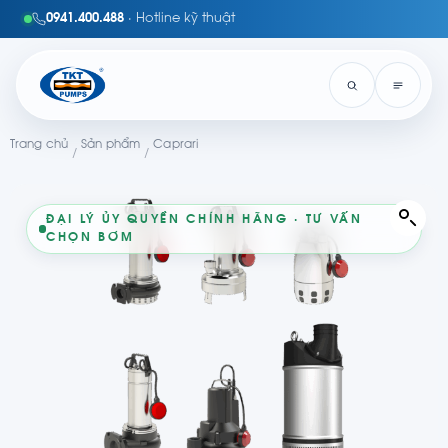
0941.400.488
· Hotline kỹ thuật
Trang chủ
Sản phẩm
Caprari
/
/
ĐẠI LÝ ỦY QUYỀN CHÍNH HÃNG · TƯ VẤN
CHỌN BƠM