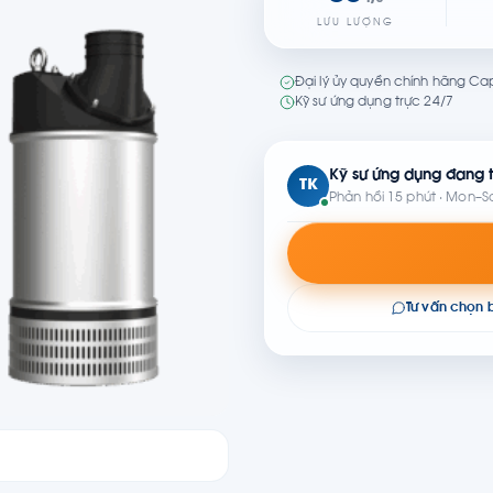
LƯU LƯỢNG
Đại lý ủy quyền chính hãng Cap
Kỹ sư ứng dụng trực 24/7
Kỹ sư ứng dụng đang t
TK
Phản hồi 15 phút · Mon–S
Tư vấn chọn