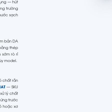
dụng — hút
ng trường
 nước sạch
bơm bản DA
bằng thép
 sớm rò rỉ
ùy model.
ó chất rắn
MAT
— SKU
xử lý chất
cứng trước
ô hoặc xơ