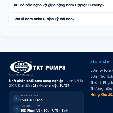
TKT có bảo hành và giao hàng bơm Caprari D không?
Bảo trì bơm chìm D định kỳ thế nào?
SẢN PHẨM
TKT PUMPS
Bơm Ly Tâm 
Bơm Thể Tíc
Nhà phân phối bơm công nghiệp
uy tín VN từ
Thiết Bị Phụ T
2007. Đại diện
28+ thương hiệu EU/G7
.
Thương hiệu 
Hàng Kho 20
HOTLINE 24/7
0941.400.488
TRỤ SỞ · HCM
30D Phan Văn Sửu, P. Tân Bình