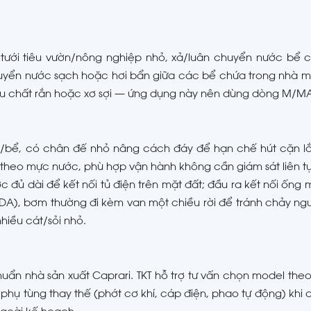
 tưới tiêu vườn/nông nghiệp nhỏ, xả/luân chuyển nước bể 
huyển nước sạch hoặc hơi bẩn giữa các bể chứa trong nhà 
ều chất rắn hoặc xơ sợi — ứng dụng này nên dùng dòng M/MA
ố/bể, có chân đế nhỏ nâng cách đáy để hạn chế hút cặn lắ
 theo mực nước, phù hợp vận hành không cần giám sát liên tụ
ủ dài để kết nối tủ điện trên mặt đất; đầu ra kết nối ốn
DA), bơm thường đi kèm van một chiều rời để tránh chảy ngư
hiều cát/sỏi nhỏ.
ẩn nhà sản xuất Caprari. TKT hỗ trợ tư vấn chọn model theo
hụ tùng thay thế (phớt cơ khí, cáp điện, phao tự động) khi c