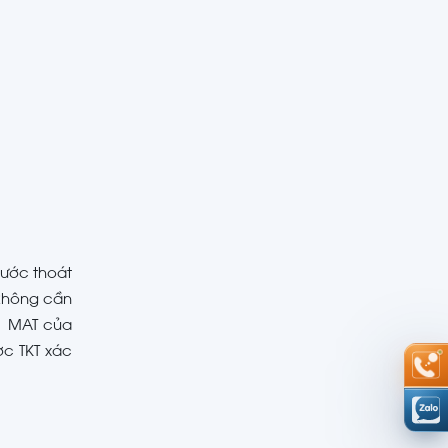
nước thoát
 không cần
| MAT của
ợc TKT xác