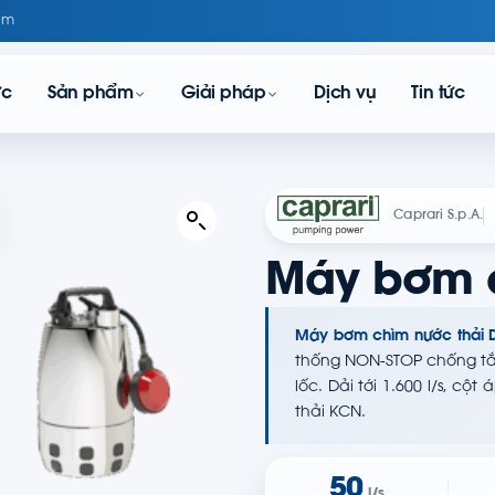
om
ực
Sản phẩm
Giải pháp
Dịch vụ
Tin tức
Caprari S.p.A.
Máy bơm c
Máy bơm chìm nước thải 
thống NON-STOP chống tắc
lốc. Dải tới 1.600 l/s, cộ
thải KCN.
50
l/s