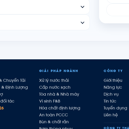
GIẢI PHÁP NGÀNH
CÔNG TY
& Chuyển Tải
Xử lý nước thải
Giới thiệu
h & Định Lượng
Cấp nước sạch
Năng lực
rợ
Tòa nhà & Nhà máy
Dịch vụ
đối tác
Vi sinh F&B
Tin tức
26
Hóa chất định lượng
Tuyển dụng
An toàn PCCC
Liên hệ
Bùn & chất rắn
CÔNG TY THÀ