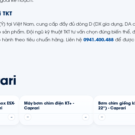
ngoài kế hoạch.
i TKT
(Ý) tại Việt Nam, cung cấp đầy đủ dòng D (DX gia dụng, DA c
sản phẩm. Đội ngũ kỹ thuật TKT tư vấn chọn đúng biến thể,
ảo hành theo tiêu chuẩn hãng. Liên hệ
0941.400.488
để được 
ari
ox ESX-
Máy bơm chìm điện KT+ -
Bơm chìm giếng k
ri
Caprari
22″) - Caprari
→
—
→
—