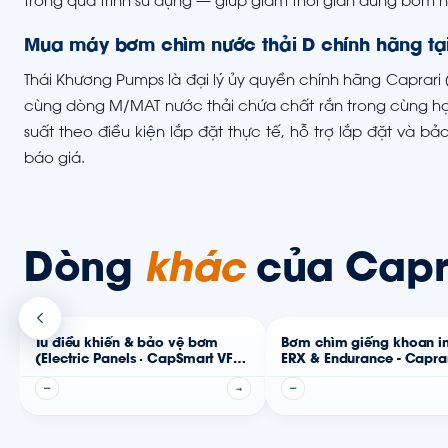
trong quá trình sử dụng — giúp giảm thời gian dừng bơm 
Mua máy bơm chìm nước thải D chính hãng tạ
Thái Khương Pumps là đại lý ủy quyền chính hãng Caprari 
cùng dòng M/MAT nước thải chứa chất rắn trong cùng họ 
suất theo điều kiện lắp đặt thực tế, hỗ trợ lắp đặt và b
báo giá.
Dòng
khác
của Capr
Tủ điều khiển & bảo vệ bơm
Bơm chìm giếng khoan in
(Electric Panels · CapSmart VFD)
ERX & Endurance - Capra
- Caprari
—
→
—