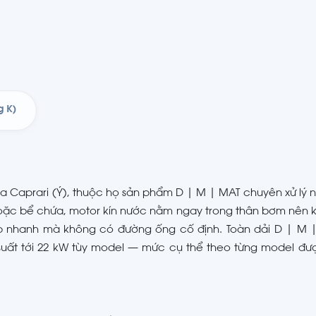
g K)
 Caprari (Ý), thuộc họ sản phẩm D | M | MAT chuyên xử lý 
hoặc bể chứa, motor kín nước nằm ngay trong thân bơm nên
p nhanh mà không có đường ống cố định. Toàn dải D | M 
ng suất tới 22 kW tùy model — mức cụ thể theo từng model đư