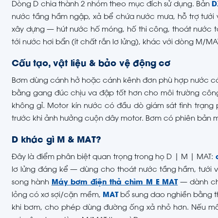
Dòng D chia thành 2 nhóm theo mục đích sử dụng. Bản
D
nước tầng hầm ngập, xả bể chứa nước mưa, hỗ trợ tưới
xây dựng — hút nước hố móng, hố thi công, thoát nước t
tới nước hơi bẩn (ít chất rắn lơ lửng), khác với dòng M/M
Cấu tạo, vật liệu & bảo vệ động cơ
Bơm dùng cánh hở hoặc cánh kênh đơn phù hợp nước có ít
bằng gang đúc chịu va đập tốt hơn cho môi trường công
không gỉ. Motor kín nước có đầu dò giám sát tình trạng 
trước khi ảnh hưởng cuộn dây motor. Bơm có phiên bản m
D khác gì M & MAT?
Đây là điểm phân biệt quan trọng trong họ D | M | MAT:
lơ lửng đáng kể — dùng cho thoát nước tầng hầm, tưới 
song hành
Máy bơm điện thả chìm M E MAT
— dành cho
lỏng có xơ sợi/cặn mềm,
MAT
bổ sung dao nghiền bằng th
khi bơm, cho phép dùng đường ống xả nhỏ hơn. Nếu môi