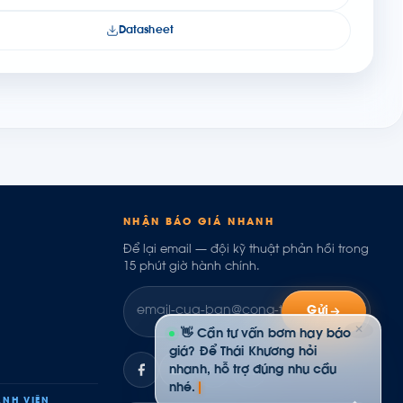
Datasheet
NHẬN BÁO GIÁ NHANH
Để lại email — đội kỹ thuật phản hồi trong
15 phút giờ hành chính.
Gửi
✕
👋 Cần tư vấn bơm hay báo
giá? Để Thái Khương hỏi
nhanh, hỗ trợ đúng nhu cầu
ZL
nhé.
NH VIÊN