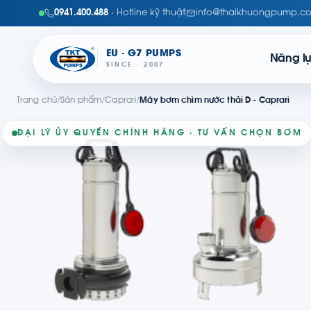
0941.400.488
· Hotline kỹ thuật
info@thaikhuongpump.c
EU · G7 PUMPS
Năng l
SINCE · 2007
Trang chủ
/
Sản phẩm
/
Caprari
/
Máy bơm chìm nước thải D - Caprari
ĐẠI LÝ ỦY QUYỀN CHÍNH HÃNG · TƯ VẤN CHỌN BƠM