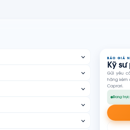
BÁO GIÁ 
Kỹ sư
Gửi yêu c
hãng kèm c
Caprari.
Đang trực