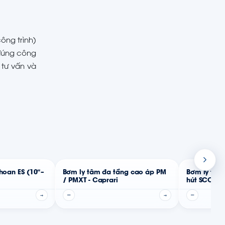
ông trình)
 đúng công
tư vấn và
hoan ES (10″–
Bơm ly tâm đa tầng cao áp PM
Bơm ly tâm
/ PMXT - Caprari
hút SCC - C
→
—
→
—