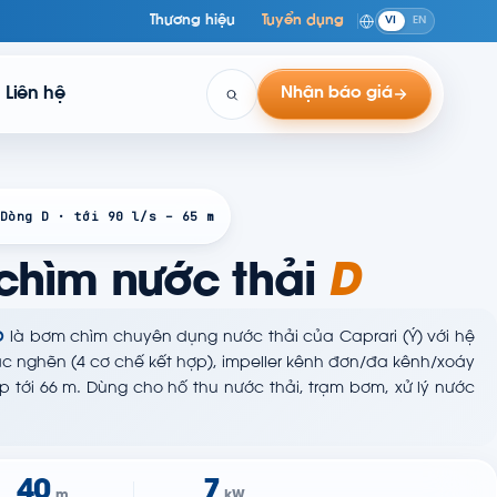
Thương hiệu
Tuyển dụng
VI
EN
Liên hệ
Nhận báo giá
Dòng D · tới 90 l/s – 65 m
hìm nước thải
D
D
là bơm chìm chuyên dụng nước thải của Caprari (Ý) với hệ
 nghẽn (4 cơ chế kết hợp), impeller kênh đơn/đa kênh/xoáy
t áp tới 66 m. Dùng cho hố thu nước thải, trạm bơm, xử lý nước
40
7
m
kW