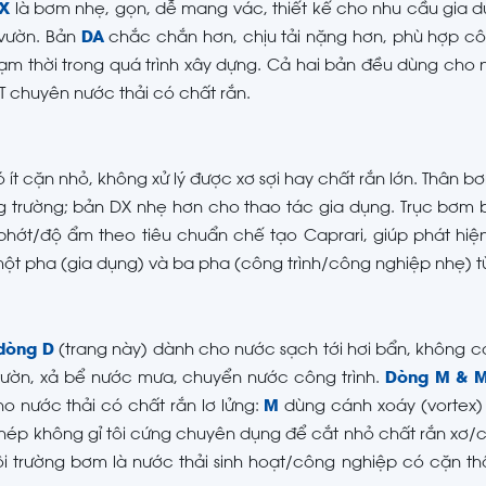
X
là bơm nhẹ, gọn, dễ mang vác, thiết kế cho nhu cầu gia 
 vườn. Bản
DA
chắc chắn hơn, chịu tải nặng hơn, phù hợp cô
ạm thời trong quá trình xây dựng. Cả hai bản đều dùng cho
AT chuyên nước thải có chất rắn.
 cặn nhỏ, không xử lý được xơ sợi hay chất rắn lớn. Thân 
 trường; bản DX nhẹ hơn cho thao tác gia dụng. Trục bơm 
phớt/độ ẩm theo tiêu chuẩn chế tạo Caprari, giúp phát hiện
ột pha (gia dụng) và ba pha (công trình/công nghiệp nhẹ) t
dòng D
(trang này) dành cho nước sạch tới hơi bẩn, không c
vườn, xả bể nước mưa, chuyển nước công trình.
Dòng M & 
 nước thải có chất rắn lơ lửng:
M
dùng cánh xoáy (vortex) 
ép không gỉ tôi cứng chuyên dụng để cắt nhỏ chất rắn xơ/
 trường bơm là nước thải sinh hoạt/công nghiệp có cặn th