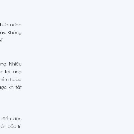
chứa nước
máy. Không
T.
ng. Nhiều
c tại tầng
g mềm hoặc
ợc khi tắt
 điều kiện
ần bảo trì