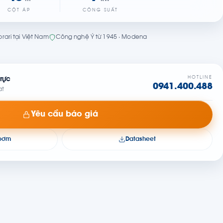
CỘT ÁP
CÔNG SUẤT
rari tại Việt Nam
Công nghệ Ý từ 1945 · Modena
HOTLINE
rực
0941.400.488
at
Yêu cầu báo giá
 bơm
Datasheet