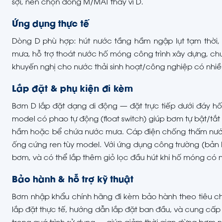
sợi, nên chọn dòng M/MAT thay vì D.
Ứng dụng thực tế
Dòng D phù hợp: hút nước tầng hầm ngập lụt tạm thời,
mưa, hỗ trợ thoát nước hố móng công trình xây dựng, c
khuyến nghị cho nước thải sinh hoạt/công nghiệp có nhi
Lắp đặt & phụ kiện đi kèm
Bơm D lắp đặt dạng di động — đặt trực tiếp dưới đáy h
model có phao tự động (float switch) giúp bơm tự bật/tắt
hầm hoặc bể chứa nước mưa. Cáp điện chống thấm nước đ
ống cứng ren tùy model. Với ứng dụng công trường (bản 
bơm, và có thể lắp thêm giỏ lọc đầu hút khi hố móng có n
Bảo hành & hỗ trợ kỹ thuật
Bơm nhập khẩu chính hãng đi kèm bảo hành theo tiêu chu
lắp đặt thực tế, hướng dẫn lắp đặt ban đầu, và cung cấp p