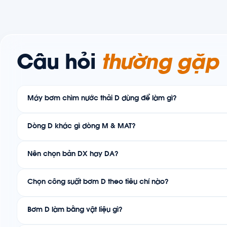
Câu hỏi
thường gặp
Máy bơm chìm nước thải D dùng để làm gì?
Dòng D khác gì dòng M & MAT?
Nên chọn bản DX hay DA?
Chọn công suất bơm D theo tiêu chí nào?
Bơm D làm bằng vật liệu gì?