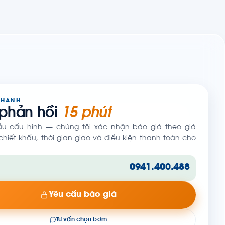
NHANH
 phản hồi
15 phút
ầu cấu hình — chúng tôi xác nhận báo giá theo giá
hiết khấu, thời gian giao và điều kiện thanh toán cho
0941.400.488
Yêu cầu báo giá
Tư vấn chọn bơm