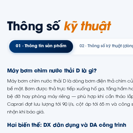
Thông số
kỹ thuật
01 · Thông tin sản phẩm
02 · Thông số kỹ thuật (dòn
Máy bơm chìm nước thải D là gì?
Máy bơm chìm nước thải D là dòng bơm điện thả chìm của
bề mặt. Bơm được thả trực tiếp xuống hố ga, tầng hầm 
bệ đỡ hay phòng máy riêng — phù hợp khi cần tháo lắ
Caprari đạt lưu lượng tới 90 l/s, cột áp tới 65 m và cô
nhận khi báo giá.
Hai biến thể: DX dân dụng và DA công trình