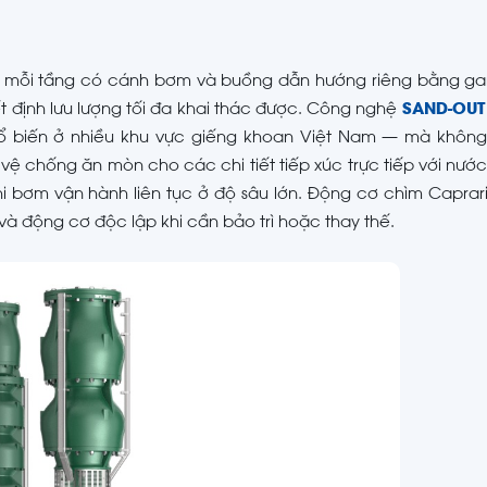
, mỗi tầng có cánh bơm và buồng dẫn hướng riêng bằng g
t định lưu lượng tối đa khai thác được. Công nghệ
SAND-OUT
hổ biến ở nhiều khu vực giếng khoan Việt Nam — mà khôn
vệ chống ăn mòn cho các chi tiết tiếp xúc trực tiếp với nư
hi bơm vận hành liên tục ở độ sâu lớn. Động cơ chìm Caprar
và động cơ độc lập khi cần bảo trì hoặc thay thế.