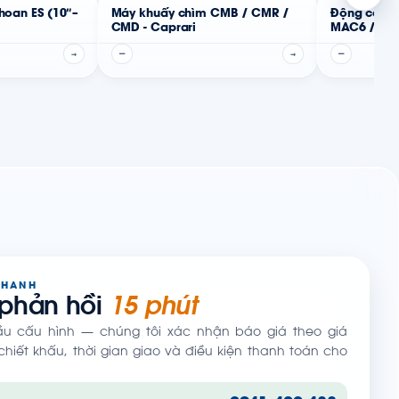
hoan ES (10″–
Máy khuấy chìm CMB / CMR /
Động cơ b
CMD - Caprari
MAC6 / MAC
→
—
→
—
NHANH
 phản hồi
15 phút
ầu cấu hình — chúng tôi xác nhận báo giá theo giá
hiết khấu, thời gian giao và điều kiện thanh toán cho