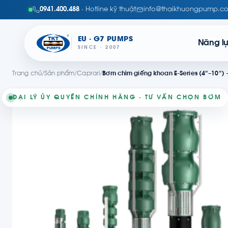
0941.400.488
· Hotline kỹ thuật
info@thaikhuongpump.c
EU · G7 PUMPS
Năng l
SINCE · 2007
Trang chủ
/
Sản phẩm
/
Caprari
/
Bơm chìm giếng khoan E-Series (4″–10″) -
ĐẠI LÝ ỦY QUYỀN CHÍNH HÃNG · TƯ VẤN CHỌN BƠM