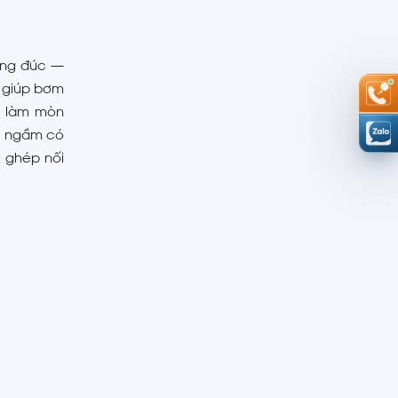
ang đúc —
giúp bơm
g làm mòn
ớc ngầm có
i ghép nối