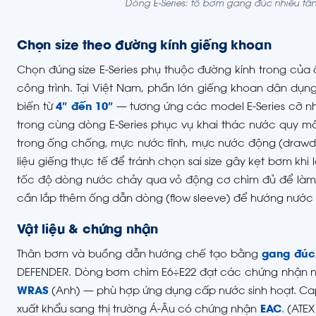
Dòng E-Series: tổ bơm gang đúc nhiều tầ
Chọn size theo đường kính giếng khoan
Chọn đúng size E-Series phụ thuộc đường kính trong của
công trình. Tại Việt Nam, phần lớn giếng khoan dân dụ
biến từ
4″ đến 10″
— tương ứng các model E-Series cỡ nh
trong cùng dòng E-Series phục vụ khai thác nước quy mô
trong ống chống, mực nước tĩnh, mực nước động (drawdo
liệu giếng thực tế để tránh chọn sai size gây kẹt bơm kh
tốc độ dòng nước chảy qua vỏ động cơ chìm đủ để làm m
cần lắp thêm ống dẫn dòng (flow sleeve) để hướng nước 
Vật liệu & chứng nhận
Thân bơm và buồng dẫn hướng chế tạo bằng
gang đúc
DEFENDER. Dòng bơm chìm E6÷E22 đạt các chứng nhận 
WRAS
(Anh) — phù hợp ứng dụng cấp nước sinh hoạt. Cap
xuất khẩu sang thị trường Á-Âu có chứng nhận
EAC
. (ATE