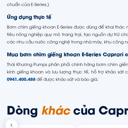
chuẩn của E-Series.)
Ứng dụng thực tế
Bơm chìm giếng khoan E-Series được dùng để khai thác 
tiêu nông nghiệp quy mô trang trại, tạo nguồn dự trữ c
các nhu cầu nước công nghệ trong nhà máy, khu công ng
Mua bơm chìm giếng khoan E-Series Caprari c
Thái Khương Pumps phân phối chính hãng bơm chìm giếng 
kính giếng khoan và lưu lượng thực tế, hỗ trợ khảo sát 
0941.400.488
để được khảo sát và báo giá.
Dòng
khác
của Capr