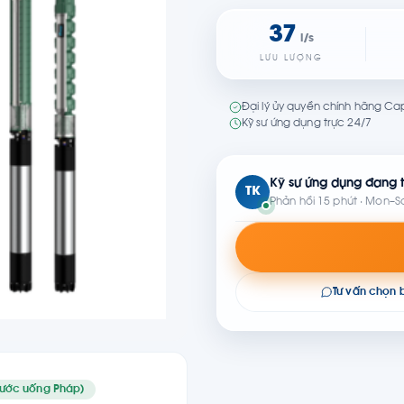
37
l/s
LƯU LƯỢNG
Đại lý ủy quyền chính hãng Cap
Kỹ sư ứng dụng trực 24/7
Kỹ sư ứng dụng đang t
TK
Phản hồi 15 phút · Mon–S
Tư vấn chọn
ước uống Pháp)