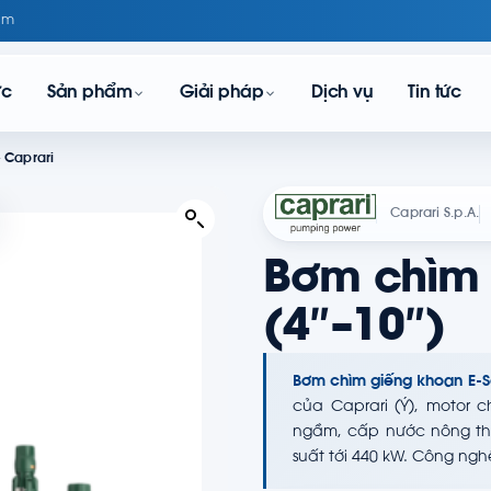
om
ực
Sản phẩm
Giải pháp
Dịch vụ
Tin tức
 Caprari
Caprari S.p.A.
Bơm chìm
(4″–10″)
Bơm chìm giếng khoan E-Se
của Caprari (Ý), motor
ngầm, cấp nước nông thôn
suất tới 440 kW. Công ng