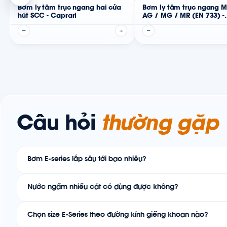
Bơm ly tâm trục ngang hai cửa
Bơm ly tâm trục ngang 
hút SCC - Caprari
AG / MG / MR (EN 733) -
Caprari
—
→
—
Câu hỏi
thường gặp
Bơm E-series lắp sâu tới bao nhiêu?
Nước ngầm nhiều cát có dùng được không?
Chọn size E-Series theo đường kính giếng khoan nào?