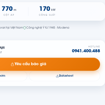
770
170
m
kW
CỘT ÁP
CÔNG SUẤT
rari tại Việt Nam
Công nghệ Ý từ 1945 · Modena
HOTLINE
rực
0941.400.488
at
Yêu cầu báo giá
 bơm
Datasheet