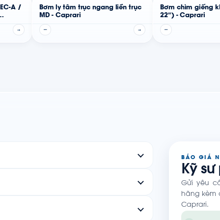
MEC-A /
Bơm ly tâm trục ngang liền trục
Bơm chìm giếng k
MD - Caprari
22″) - Caprari
→
—
→
—
BÁO GIÁ 
Kỹ sư
Gửi yêu c
hãng kèm c
Caprari.