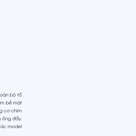
toàn bộ tổ
âm bề mặt
ng cơ chìm
g ống đẩy.
 các model