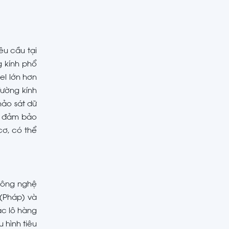
êu cầu tại
 kính phổ
l lớn hơn
đường kính
hảo sát dữ
ần đảm bảo
ơ, có thể
 công nghệ
(Pháp) và
ác lô hàng
 hình tiêu