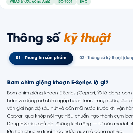
WRAS (nước uống Anh)
ISO 9001
EAC
Thông số
kỹ thuật
01 · Thông tin sản phẩm
02 · Thông số kỹ thuật (dòn
Bơm chìm giếng khoan E-Series là gì?
Bơm chìm giếng khoan E-Series (Caprari, Ý) là dòng bơm 
bơm và động cơ chìm ngập hoàn toàn trong nước, đặt sâ
vốn giới hạn độ sâu hút và cần mồi nước trước khi vận h
Caprari qua khớp nối trục tiêu chuẩn, tạo thành cụm b
Dòng E-Series phủ dải đường kính rộng — từ các model nh
lớn hơn phục vụ khai thác nước quy mô công nghiệp.