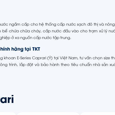
nước ngầm cấp cho hệ thống cấp nước sạch đô thị và nông 
ho bể chứa chữa cháy, cấp nước đầu vào cho trạm xử lý nướ
hiệp ở xa nguồn cấp nước tập trung.
hính hãng tại TKT
khoan E-Series Caprari (Ý) tại Việt Nam, tư vấn chọn size 
công trình, lắp đặt và bảo hành theo tiêu chuẩn nhà sản xuấ
ari