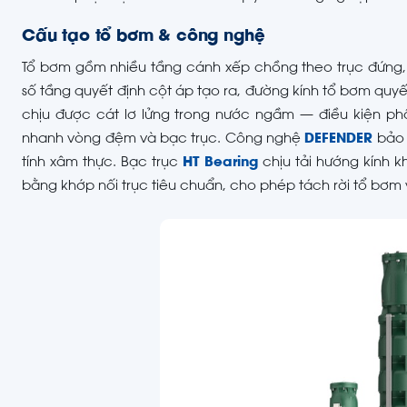
Cấu tạo tổ bơm & công nghệ
Tổ bơm gồm nhiều tầng cánh xếp chồng theo trục đứng
số tầng quyết định cột áp tạo ra, đường kính tổ bơm quyế
chịu được cát lơ lửng trong nước ngầm — điều kiện p
nhanh vòng đệm và bạc trục. Công nghệ
DEFENDER
bảo 
tính xâm thực. Bạc trục
HT Bearing
chịu tải hướng kính k
bằng khớp nối trục tiêu chuẩn, cho phép tách rời tổ bơm 