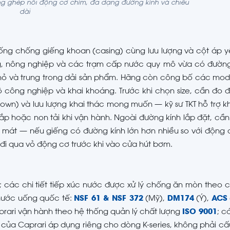
ng ghép nối động cơ chìm, đa dạng đường kính và chiều
dài
 ống chống giếng khoan (casing) cùng lưu lượng và cột áp y
ng, nông nghiệp và các trạm cấp nước quy mô vừa có đường
ỏ và trung trong dải sản phẩm. Hãng còn công bố các mode
 công nghiệp và khai khoáng. Trước khi chọn size, cần đo 
wn) và lưu lượng khai thác mong muốn — kỹ sư TKT hỗ trợ k
i lắp hoặc non tải khi vận hành. Ngoài đường kính lắp đặt, c
át — nếu giếng có đường kính lớn hơn nhiều so với động c
đi qua vỏ động cơ trước khi vào cửa hút bơm.
; các chi tiết tiếp xúc nước được xử lý chống ăn mòn theo
nước uống quốc tế:
NSF 61 & NSF 372
(Mỹ),
DM174
(Ý),
ACS
rari vận hành theo hệ thống quản lý chất lượng
ISO 9001
; c
X của Caprari áp dụng riêng cho dòng K-series, không phải cấu