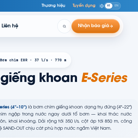
Thương hiệu
Tuyển dụng
VI
EN
Liên hệ
Nhận báo giá
Bơm chìm E8R · 37 l/s · 770 m
 giếng khoan
E-Series
ries (4″–10″)
là bơm chìm giếng khoan dạng trụ đứng (4"–22")
 chìm ngập trong nước ngay dưới tổ bơm — khai thác nước
, khai khoáng. Dải rộng tới 350 l/s, cột áp tới 850 m, công
hệ SAND-OUT chịu cát phù hợp nước ngầm Việt Nam.