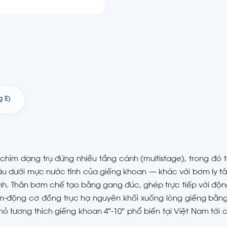
g E)
chìm dạng trụ đứng nhiều tầng cánh (multistage), trong đó 
u dưới mực nước tĩnh của giếng khoan — khác với bơm ly t
ành. Thân bơm chế tạo bằng gang đúc, ghép trực tiếp với độ
ơm-động cơ đồng trục hạ nguyên khối xuống lòng giếng bằn
ỏ tương thích giếng khoan 4″-10″ phổ biến tại Việt Nam tới