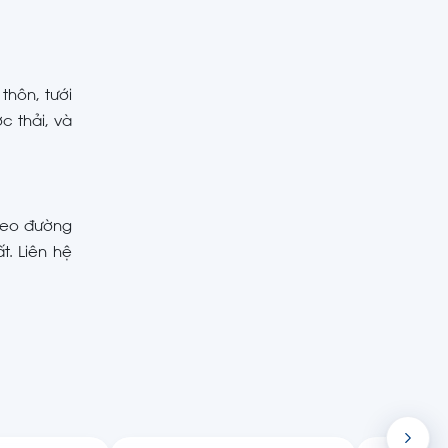
thôn, tưới
c thải, và
theo đường
t. Liên hệ