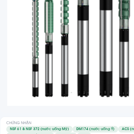
CHỨNG NHẬN
NSF 61 & NSF 372 (nước uống Mỹ)
DM174 (nước uống Ý)
ACS (n