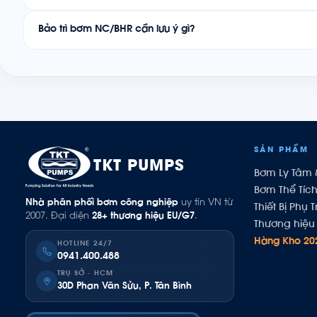
Bảo trì bơm NC/BHR cần lưu ý gì?
SẢN PHẨM
TKT PUMPS
Bơm Ly Tâm 
Bơm Thể Tíc
Nhà phân phối bơm công nghiệp
uy tín VN từ
Thiết Bị Phụ T
2007. Đại diện
28+ thương hiệu EU/G7
.
Thương hiệu 
Hàng Kho 20
HOTLINE 24/7
0941.400.488
TRỤ SỞ · HCM
30D Phan Văn Sửu, P. Tân Bình