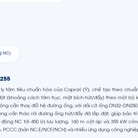
ng NC)
4255
ly tâm tiêu chuẩn hóa của Caprari (Ý), chế tạo theo chuẩ
 đặt (khoảng cách tâm trục, mặt bích hút/đẩy) theo một bộ 
ng cần thay đổi hệ đường ống, với dải cỡ ống DN32–DN250
ng cần tháo rời đường ống hút/đẩy đã lắp đặt, giúp bảo tr
 động NC tới 450 l/s lưu lượng, 160 m cột áp và 355 kW côn
p, PCCC (bản NC.E/NCF/NCH) và nhiều ứng dụng công nghiệ