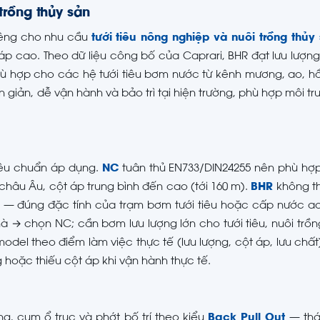
trồng thủy sản
riêng cho nhu cầu
tưới tiêu nông nghiệp và nuôi trồng thủy
 áp cao. Theo dữ liệu công bố của Caprari, BHR đạt lưu lượng t
phù hợp cho các hệ tưới tiêu bơm nước từ kênh mương, ao, h
 giản, dễ vận hành và bảo trì tại hiện trường, phù hợp môi t
iêu chuẩn áp dụng.
NC
tuân thủ EN733/DIN24255 nên phù hợp
 châu Âu, cột áp trung bình đến cao (tới 160 m).
BHR
không t
m) — đúng đặc tính của trạm bơm tưới tiêu hoặc cấp nước ao
→ chọn NC; cần bơm lưu lượng lớn cho tưới tiêu, nuôi trồn
del theo điểm làm việc thực tế (lưu lượng, cột áp, lưu chất)
 hoặc thiếu cột áp khi vận hành thực tế.
g, cụm ổ trục và phớt bố trí theo kiểu
Back Pull Out
— thá