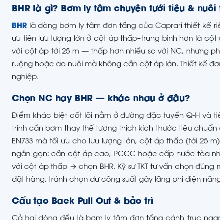
BHR là gì? Bơm ly tâm chuyên tưới tiêu & nuôi 
BHR
là dòng bơm ly tâm đơn tầng của Caprari thiết kế 
ưu tiên lưu lượng lớn ở cột áp thấp–trung bình hơn là cột
với cột áp tới 25 m — thấp hơn nhiều so với NC, nhưng 
ruộng hoặc ao nuôi mà không cần cột áp lớn. Thiết kế đơn
nghiệp.
Chọn NC hay BHR — khác nhau ở đâu?
Điểm khác biệt cốt lõi nằm ở đường đặc tuyến Q-H và t
trình cần bơm thay thế tương thích kích thước tiêu chuẩn
EN733 mà tối ưu cho lưu lượng lớn, cột áp thấp (tới 25 
ngắn gọn: cần cột áp cao, PCCC hoặc cấp nước tòa nhà 
với cột áp thấp → chọn BHR. Kỹ sư TKT tư vấn chọn đúng mo
đặt hàng, tránh chọn dư công suất gây lãng phí điện năng
Cấu tạo Back Pull Out & bảo trì
Cả hai dòng đều là bơm ly tâm đơn tầng cánh trục ngan