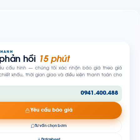
NHANH
 phản hồi
15 phút
ầu cấu hình — chúng tôi xác nhận báo giá theo giá
hiết khấu, thời gian giao và điều kiện thanh toán cho
0941.400.488
Yêu cầu báo giá
Tư vấn chọn bơm
Datasheet