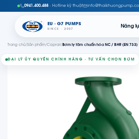
0941.400.488
· Hotline kỹ thuật
info@thaikhuongpump.c
EU · G7 PUMPS
Năng l
SINCE · 2007
Trang chủ
/
Sản phẩm
/
Caprari
/
Bơm ly tâm chuẩn hóa NC / BHR (EN 733) 
ĐẠI LÝ ỦY QUYỀN CHÍNH HÃNG · TƯ VẤN CHỌN BƠM