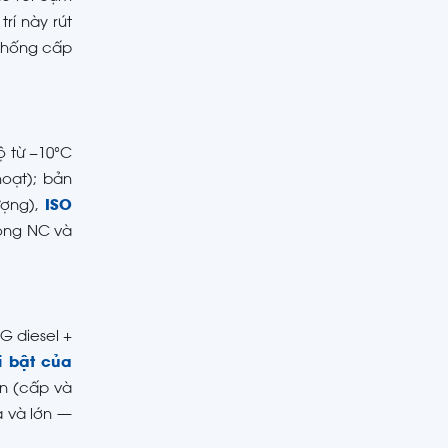
rí này rút
 thống cấp
ộ từ −10°C
oạt); bản
ượng),
ISO
òng NC và
 diesel +
i bật của
ản (cấp và
a và lớn —