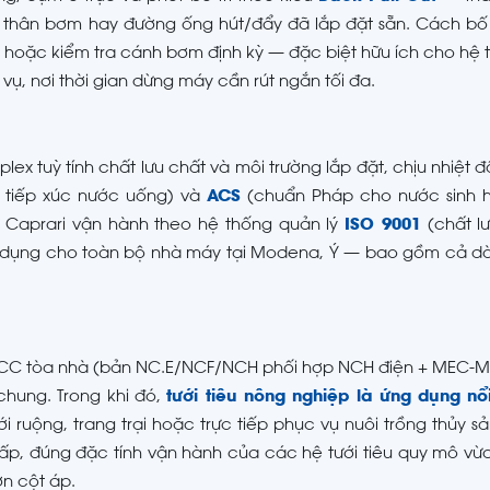
o thân bơm hay đường ống hút/đẩy đã lắp đặt sẵn. Cách bố t
bi hoặc kiểm tra cánh bơm định kỳ — đặc biệt hữu ích cho hệ
vụ, nơi thời gian dừng máy cần rút ngắn tối đa.
ex tuỳ tính chất lưu chất và môi trường lắp đặt, chịu nhiệt đ
 tiếp xúc nước uống) và
ACS
(chuẩn Pháp cho nước sinh h
, Caprari vận hành theo hệ thống quản lý
ISO 9001
(chất l
p dụng cho toàn bộ nhà máy tại Modena, Ý — bao gồm cả d
CCC tòa nhà (bản NC.E/NCF/NCH phối hợp NCH điện + MEC-MG
chung. Trong khi đó,
tưới tiêu nông nghiệp là ứng dụng nổ
ruộng, trang trại hoặc trực tiếp phục vụ nuôi trồng thủy s
hấp, đúng đặc tính vận hành của các hệ tưới tiêu quy mô vừ
n cột áp.