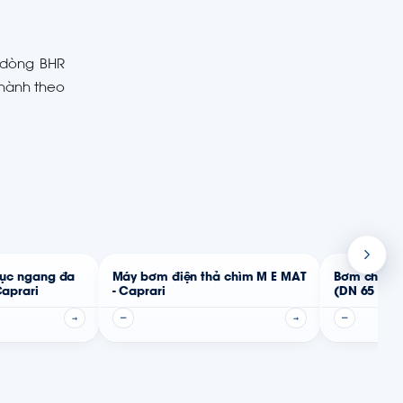
 dòng BHR
 hành theo
rục ngang đa
Máy bơm điện thả chìm M E MAT
Bơm chìm n
aprari
- Caprari
(DN 65 – 35
→
—
→
—