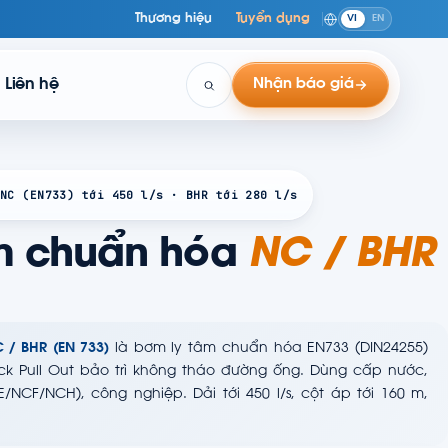
Thương hiệu
Tuyển dụng
VI
EN
Liên hệ
Nhận báo giá
NC (EN733) tới 450 l/s · BHR tới 280 l/s
m chuẩn hóa
NC / BHR
 / BHR (EN 733)
là bơm ly tâm chuẩn hóa EN733 (DIN24255)
ck Pull Out bảo trì không tháo đường ống. Dùng cấp nước,
NCF/NCH), công nghiệp. Dải tới 450 l/s, cột áp tới 160 m,