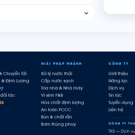
GIẢI PHÁP NGÀNH
CÔNG TY
& Chuyển Tải
Xử lý nước thải
Giới thiệu
h & Định Lượng
Cấp nước sạch
Năng lực
rợ
Tòa nhà & Nhà máy
Dịch vụ
đối tác
Vi sinh F&B
Tin tức
26
Hóa chất định lượng
Tuyển dụng
An toàn PCCC
Liên hệ
Bùn & chất rắn
CÔNG TY THÀ
Bơm thùng phuy
TKS — Dịch v