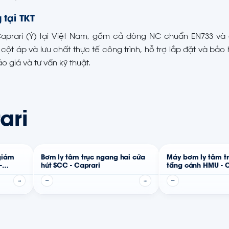
tại TKT
aprari (Ý) tại Việt Nam, gồm cả dòng NC chuẩn EN733 và
cột áp và lưu chất thực tế công trình, hỗ trợ lắp đặt và bảo
 giá và tư vấn kỹ thuật.
ari
giám
Bơm ly tâm trục ngang hai cửa
Máy bơm ly tâm t
-
hút SCC - Caprari
tầng cánh HMU - C
→
—
→
—