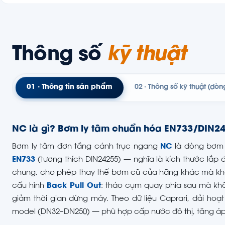
Thông số
kỹ thuật
01 · Thông tin sản phẩm
02 · Thông số kỹ thuật (dò
NC là gì? Bơm ly tâm chuẩn hóa EN733/DIN2
Bơm ly tâm đơn tầng cánh trục ngang
NC
là dòng bơm 
EN733
(tương thích DIN24255) — nghĩa là kích thước lắp
chung, cho phép thay thế bơm cũ của hãng khác mà khô
cấu hình
Back Pull Out
: tháo cụm quay phía sau mà khô
giảm thời gian dừng máy. Theo dữ liệu Caprari, dải hoạt
model (DN32–DN250) — phù hợp cấp nước đô thị, tăng á