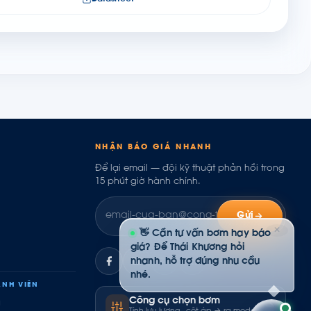
NHẬN BÁO GIÁ NHANH
Để lại email — đội kỹ thuật phản hồi trong
15 phút giờ hành chính.
Gửi
✕
👋 Cần tư vấn bơm hay báo
giá? Để Thái Khương hỏi
nhanh, hỗ trợ đúng nhu cầu
ZL
nhé.
NH VIÊN
Công cụ chọn bơm
ụ