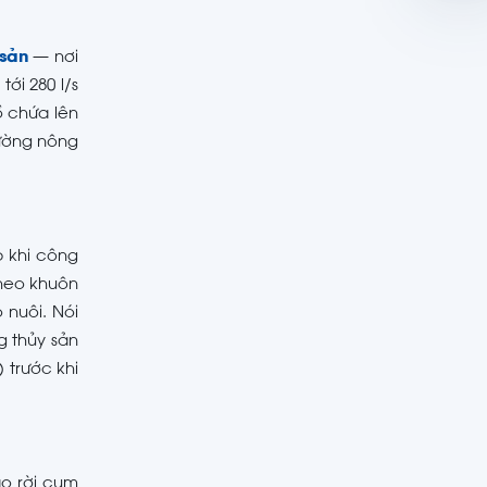
 sản
— nơi
ới 280 l/s
ồ chứa lên
rường nông
 khi công
heo khuôn
 nuôi. Nói
g thủy sản
 trước khi
o rời cụm