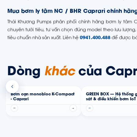
Mua bơm ly tâm NC / BHR Caprari chính hãng 
Thái Khương Pumps phân phối chính hãng bơm ly tâm C
chuyên tưới tiêu, tư vấn chọn đúng model theo lưu lượng, 
tiêu chuẩn nhà sản xuất. Liên hệ
0941.400.488
để được báo
Dòng
khác
của Capr
Bơm cạn monobloc K-Compact
GREEN BOX — Hệ thống 
- Caprari
sát & điều khiển bơm IoT 
Caprari
—
→
—