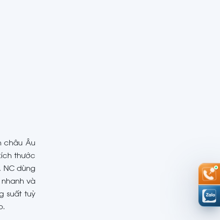
n châu Âu
kích thước
. NC dùng
ì nhanh và
g suất tuỳ
p.