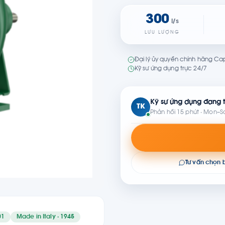
300
l/s
LƯU LƯỢNG
Đại lý ủy quyền chính hãng Cap
Kỹ sư ứng dụng trực 24/7
Kỹ sư ứng dụng đang t
TK
Phản hồi 15 phút · Mon–S
Tư vấn chọn
01
Made in Italy · 1945