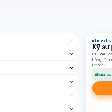
BÁO GIÁ 
Kỹ sư
Gửi yêu c
hãng kèm c
Caprari.
Đang trực