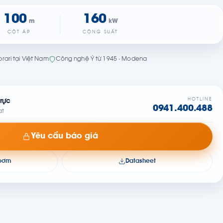
100
160
m
kW
CỘT ÁP
CÔNG SUẤT
rari tại Việt Nam
Công nghệ Ý từ 1945 · Modena
HOTLINE
rực
0941.400.488
at
Yêu cầu báo giá
 bơm
Datasheet