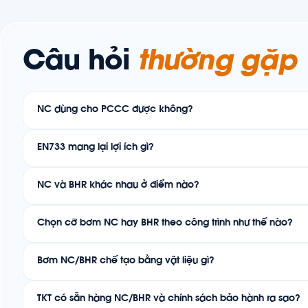
Câu hỏi
thường gặp
NC dùng cho PCCC được không?
EN733 mang lại lợi ích gì?
NC và BHR khác nhau ở điểm nào?
Chọn cỡ bơm NC hay BHR theo công trình như thế nào?
Bơm NC/BHR chế tạo bằng vật liệu gì?
TKT có sẵn hàng NC/BHR và chính sách bảo hành ra sao?