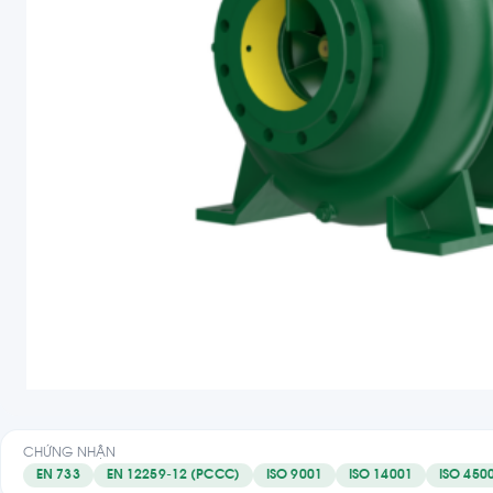
CHỨNG NHẬN
EN 733
EN 12259-12 (PCCC)
ISO 9001
ISO 14001
ISO 450