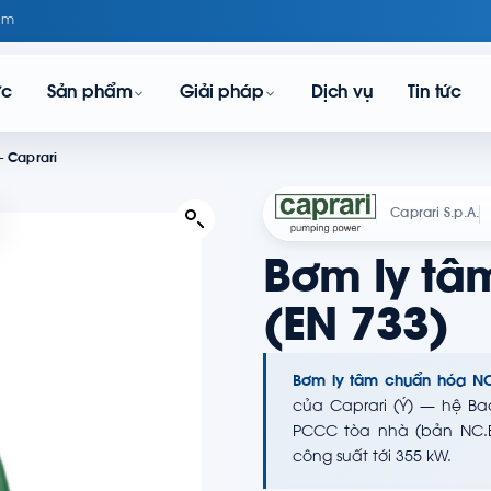
om
ực
Sản phẩm
Giải pháp
Dịch vụ
Tin tức
- Caprari
Caprari S.p.A.
Bơm ly tâ
(EN 733)
Bơm ly tâm chuẩn hóa NC
của Caprari (Ý) — hệ Ba
PCCC tòa nhà (bản NC.E/
công suất tới 355 kW.