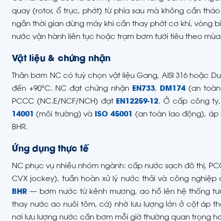
quay (rotor, ổ trục, phớt) từ phía sau mà không cần thá
ngắn thời gian dừng máy khi cần thay phớt cơ khí, vòng 
nước vận hành liên tục hoặc trạm bơm tưới tiêu theo mùa 
Vật liệu & chứng nhận
Thân bơm NC có tuỳ chọn vật liệu Gang, AISI 316 hoặc Dupl
đến +90°C. NC đạt chứng nhận
EN733
,
DM174
(an toàn
PCCC (NC.E/NCF/NCH) đạt
EN12259-12
. Ở cấp công ty
14001
(môi trường) và
ISO 45001
(an toàn lao động), á
BHR.
Ứng dụng thực tế
NC phục vụ nhiều nhóm ngành: cấp nước sạch đô thị, P
CVX jockey), tuần hoàn xử lý nước thải và công nghiệp 
BHR
— bơm nước từ kênh mương, ao hồ lên hệ thống tưới 
thay nước ao nuôi tôm, cá) nhờ lưu lượng lớn ở cột áp t
nơi lưu lượng nước cần bơm mỗi giờ thường quan trọng hơ