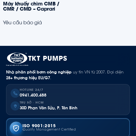
Máy khuấy chìm CMB /
CMR / CMD – Caprari
Yêu cầu báo giá
TKT PUMPS
Nhà phân phối bơm công nghiệp
uy tín VN từ 2007. Đại diện
28+ thương hiệu EU/G7
.
HOTLINE 24/7
0941.400.488
TRỤ SỞ · HCM
30D Phan Văn Sửu, P. Tân Bình
ISO 9001:2015
Quality Management Certified