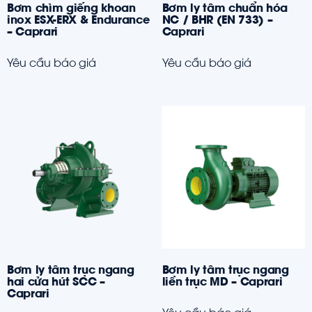
Bơm chìm giếng khoan
Bơm ly tâm chuẩn hóa
inox ESX-ERX & Endurance
NC / BHR (EN 733) –
– Caprari
Caprari
Yêu cầu báo giá
Yêu cầu báo giá
Bơm ly tâm trục ngang
Bơm ly tâm trục ngang
hai cửa hút SCC –
liền trục MD – Caprari
Caprari