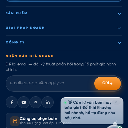
SẢN PHẨM
GIẢI PHÁP NGÀNH
CÔNG TY
NHẬN BÁO GIÁ NHANH
Để lại email — đội kỹ thuật phản hồi trong 15 phút giờ hành
chính.
Gửi
✕
ZL
👋 Cần tư vấn bơm hay
báo giá? Để Thái Khương
hỏi nhanh, hỗ trợ đúng nhu
cầu nhé.
Công cụ chọn bơm
Tính lưu lượng · cột áp → ra model